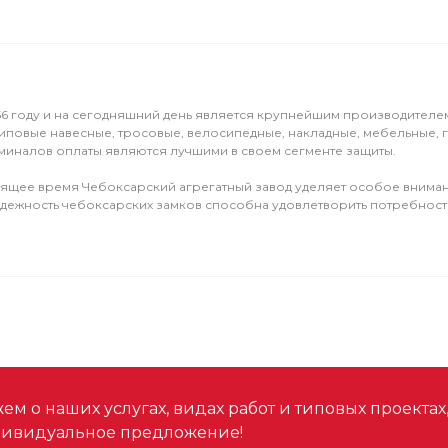
956 году и на сегодняшний день является крупнейшим производителе
типовые навесные, тросовые, велосипедные, накладные, мебельные, г
миналов оплаты являются лучшими в своем сегменте защиты.
стоящее время Чебоксарский агрегатный завод уделяет особое вниман
адежность чебоксарских замков способна удовлетворить потребности
м о наших услугах, видах работ и типовых проектах
дивидуальное предложение!