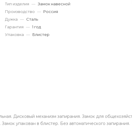
Тип изделия
—
Замок навесной
Пн-Пт: 9:00-19:00
Cб-Вс: 9:00-17:00
Производство
—
Россия
korund119@yandex.ru
Дужка
—
Сталь
Гарантия
—
1 год
Упаковка
—
Блистер
льная. Дисковый механизм запирания. Замок для общехозяйс
 Замок упакован в блистер. Без автоматического запирания.