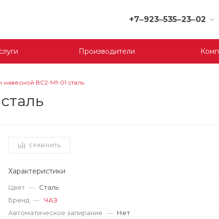
+7‒923‒535‒23‒02
+7‒923‒535‒23‒02
слуги
Производители
Комп
г. Кемерово, ул. Юрия
Двужильного, 9, 170
отдел
Пн-Сб: 9:00-19:00
к навесной ВС2-М1-01 сталь
Вс: 9:00-17:00
 сталь
korund119@yandex.ru
+7‒923‒535‒23‒03
г. Кемерово, ул.
Терешковой, 39 д, 1
СРАВНИТЬ
отдел
Пн-Пт: 9:00-19:00
Cб-Вс: 9:00-17:00
Характеристики
korund119@yandex.ru
Цвет
—
Сталь
Бренд
—
ЧАЗ
+7-923-535-23-01
Автоматическое запирание
—
Нет
г. Кемерово, пр. Ленина