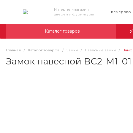
Интернет-магазин
Кемерово
дверей и фурнитуры
Каталог товаров
У
Главная
/
Каталог товаров
/
Замки
/
Навесные замки
/
Замо
Замок навесной ВС2-М1-01