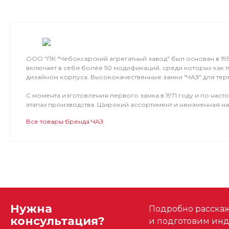
ООО "ПК "Чебоксарский агрегатный завод" был основан в 1
включает в себя более 50 модификаций, среди которых как 
дизайном корпуса. Высококачественные замки "ЧАЗ" для тер
С момента изготовления первого замка в 1971 году и по на
этапах производства. Широкий ассортимент и неизменная н
Все товары бренда ЧАЗ
Нужна
Подробно расскаже
консультация?
и подготовим ин