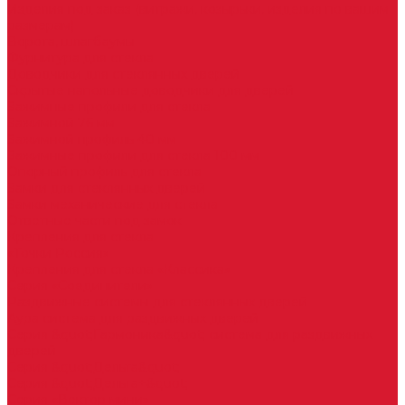
Изделия под заказ (витражи, козырьки, изделия по вашим
размерам)
Ворота, шлагбаумы
Фурнитура для стекла
Доводчики для стеклянных дверей
Скрытые напольные доводчики для дверей
Зажимные профили для стекла
Зажимной 76 мм
Зажимной профиль 40 мм
Зажимные профили для стекла 100 мм
Опорный профиль для стекла
Замки для стеклянных дверей
Замки механические для стекла
Ответные части под замок
Крепления для стекла
«Точки Россия»
Крепления для стекла «Классика»
Серия «Соединители»
Раздвижные системы для стеклянных дверей
Аура система для раздвижных дверей
Серия &quot;Гармоника&quot; система для раздвижных
дверей
Серия &quot;Дельта&quot;
Серия &quot;Дельта+&quot;
Серия «Вектор мини»