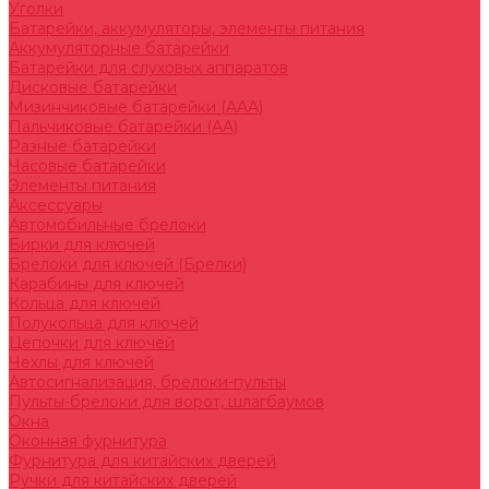
Уголки
Батарейки, аккумуляторы, элементы питания
Аккумуляторные батарейки
Батарейки для слуховых аппаратов
Дисковые батарейки
Мизинчиковые батарейки (AAA)
Пальчиковые батарейки (AA)
Разные батарейки
Часовые батарейки
Элементы питания
Аксессуары
Автомобильные брелоки
Бирки для ключей
Брелоки для ключей (Брелки)
Карабины для ключей
Кольца для ключей
Полукольца для ключей
Цепочки для ключей
Чехлы для ключей
Автосигнализация, брелоки-пульты
Пульты-брелоки для ворот, шлагбаумов
Окна
Оконная фурнитура
Фурнитура для китайских дверей
Ручки для китайских дверей