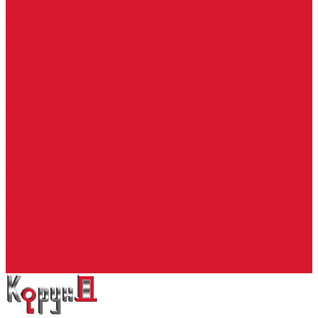
Ремонт брелоков (кнопки, дисплеи)
Программирование и нарезка автомобильных ключей
Ремонт замков и ключей зажигания
Двери, ворота
Установка дверей, ворот
Доставка дверей, ворот
Ремонт дверей, ворот
Подбор замков и фурнитуры
Услуги дизайнера
Консультация
Домофоны, СКУД
Консультация по домофонам и СКУД
Установка домофонов, СКУД
Гарантия
Производители
Компания
Статьи
Политика конфиденциальности
Сертификаты
Отзывы
Контакты