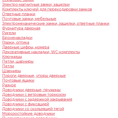
Электро-магнитные замки, защелки
Комплекты ключей для перекодировки замков
Ответные планки
Почтовые замки, мебельные
Электромеханические замки, защелки, ответные планки
Фурнитура дверная
Ригели
Броненакладки
Глазки, оптика
Дверные цифры, номера
Декоративные накладки, WC-комплекты
Ключницы
Петли, шарниры
Петли
Шарниры
Пороги дверные, упоры дверные
Почтовые ящики
Разное
Доводчики дверные, пружины
Доводчики с ветровым тормозом
Доводчики с задержкой закрывания
Доводчики с фиксацией
Доводчики со скользящей тягой
Морозостойкие доводчики