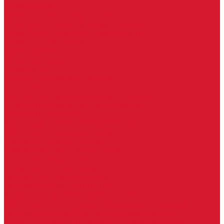
Серия Вектор
Ручки для стеклянных дверей
Ручка для стеклянной двери с замком
Ручки &quot;Лайт&quot; тонкостенные
Ручки для бань и саун
Ручки офисные
Ручки под заказ
Ручки-кнобы
Системы маятниковых дверей
Серия «Вектор»
Системы маятниковых дверей «Классика»
Спайдеры и фурнитура для козырьков
Спайдеры для стекла
Фурнитура для стеклянных козырьков
Фурнитура для душевых кабин
Акваслайд душевая кабина
Коннекторы для душевых кабин
Петли без реза уплотнителя
Петли для душевых кабин
Профили для душевых кабин
Профиль уплотнительный ПВХ
Штанги для душевой кабины из стекла
Фурнитура для стеклянных межкомнатных дверей
Алюминиевые коробки для стеклянных дверей
Замки для стеклянных дверей с нажимной ручкой