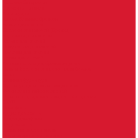
Часовые батарейки
Элементы питания
Аксессуары
Автомобильные брелоки
Бирки для ключей
Брелоки для ключей (Брелки)
Карабины для ключей
Кольца для ключей
Полукольца для ключей
Цепочки для ключей
Чехлы для ключей
Автосигнализация, брелоки-пульты
Пульты-брелоки для ворот, шлагбаумов
Окна
Оконная фурнитура
Фурнитура для китайских дверей
Ручки для китайских дверей
Регистраторы, камеры видеонаблюдения
СКУД
Домофоны
Аудио домофоны
Видео домофоны
IP-домофоны
Вызывная видео-панель
Переговорные устройства