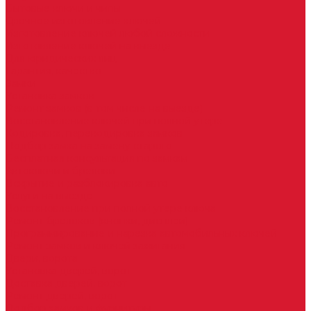
Бытовые ключи и чипы
Срочное изготовление ключей
Изготовление ключей любой сложности
Изготовление ключей на выезде
Для юридических лиц
Гарантия, качество
Замки
Установка замков
Ремонт замков (в том числе на выезде)
Восстановление ключей при полной утере
Кодировка, перекодировка замков
Подбор замка на замену старого
Бесплатная консультация по замкам
Автоключи и брелоки
Вскрытие и разблокировка авто
Услуги на выезде
Восстановление при полной утере ключа
Ремонт брелоков (кнопки, дисплеи)
Программирование и нарезка автомобильных ключей
Ремонт замков и ключей зажигания
Двери, ворота
Установка дверей, ворот
Доставка дверей, ворот
Ремонт дверей, ворот
Подбор замков и фурнитуры