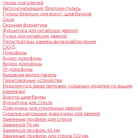
Чехлы для ключей
Автосигнализация, брелоки-пульты
Пульты-брелоки для ворот, шлагбаумов
Окна
Оконная фурнитура
Фурнитура для китайских дверей
Ручки для китайских дверей
Регистраторы, камеры видеонаблюдения
СКУД
Домофоны
Аудио домофоны
Видео домофоны
IP-домофоны
Вызывная видео-панель
Переговорные устройства
Изделия под заказ (витражи, козырьки, изделия по вашим
размерам)
Ворота, шлагбаумы
Фурнитура для стекла
Доводчики для стеклянных дверей
Скрытые напольные доводчики для дверей
Зажимные профили для стекла
Зажимной 76 мм
Зажимной профиль 40 мм
Зажимные профили для стекла 100 мм