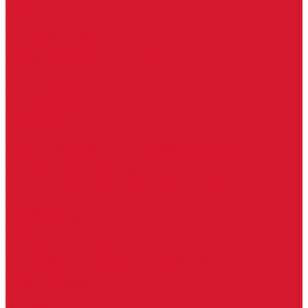
Гаражные замки
Задвижки дверные
Депозитные замки
Замок велосипедный, тросовый, цепной
Защелки дверные
Кодовые замки
Мастер системы
Навесные замки
Противопожарные замки
Сейфовые замки
Электро-магнитные замки, защелки
Комплекты ключей для перекодировки замков
Ответные планки
Почтовые замки, мебельные
Электромеханические замки, защелки, ответные планки
Фурнитура дверная
Ригели
Броненакладки
Глазки, оптика
Дверные цифры, номера
Декоративные накладки, WC-комплекты
Ключницы
Петли, шарниры
Петли