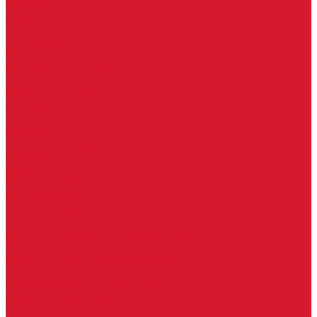
Keydiy ключи
Lonsdor ключи
Xhorse ключи
Английские ключи
Бородковые, флажковые ключи (Дверняк)
Вертикальные ключи
Крестовые ключи
Помповые, трубчатые ключи
Разные ключи
Сейфовые ключи
Финские ключи (Abloy)
Чипы для домофона
Скобяные изделия
Крючки мебельные
Накладки амбарные
Полкодержатели
Пружины дверные
Уголки
Батарейки, аккумуляторы, элементы питания
Аккумуляторные батарейки
Батарейки для слуховых аппаратов
Дисковые батарейки
Мизинчиковые батарейки (AAA)
Пальчиковые батарейки (AA)
Разные батарейки