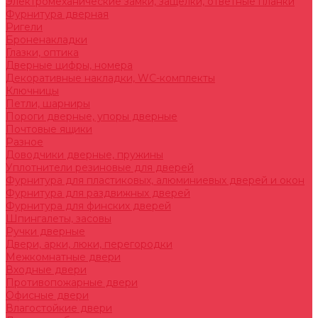
Электромеханические замки, защелки, ответные планки
Фурнитура дверная
Ригели
Броненакладки
Глазки, оптика
Дверные цифры, номера
Декоративные накладки, WC-комплекты
Ключницы
Петли, шарниры
Пороги дверные, упоры дверные
Почтовые ящики
Разное
Доводчики дверные, пружины
Уплотнители резиновые для дверей
Фурнитура для пластиковых, алюминиевых дверей и окон
Фурнитура для раздвижных дверей
Фурнитура для финских дверей
Шпингалеты, засовы
Ручки дверные
Двери, арки, люки, перегородки
Межкомнатные двери
Входные двери
Противопожарные двери
Офисные двери
Влагостойкие двери