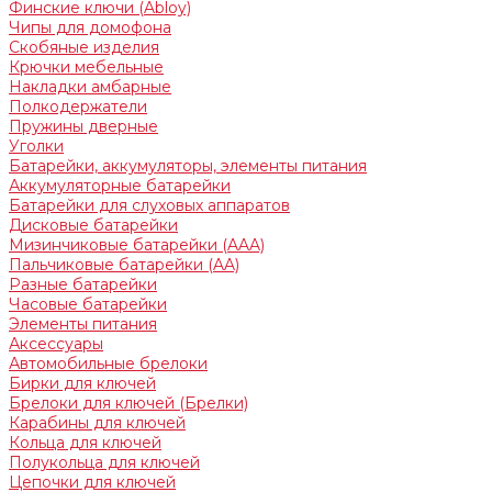
Финские ключи (Abloy)
Чипы для домофона
Скобяные изделия
Крючки мебельные
Накладки амбарные
Полкодержатели
Пружины дверные
Уголки
Батарейки, аккумуляторы, элементы питания
Аккумуляторные батарейки
Батарейки для слуховых аппаратов
Дисковые батарейки
Мизинчиковые батарейки (AAA)
Пальчиковые батарейки (AA)
Разные батарейки
Часовые батарейки
Элементы питания
Аксессуары
Автомобильные брелоки
Бирки для ключей
Брелоки для ключей (Брелки)
Карабины для ключей
Кольца для ключей
Полукольца для ключей
Цепочки для ключей