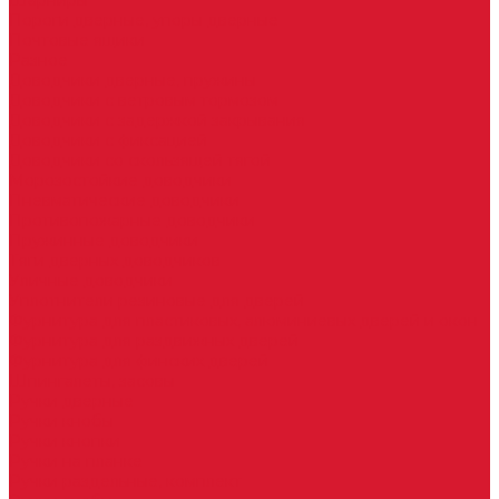
Шарниры
Пороги дверные, упоры дверные
Почтовые ящики
Разное
Доводчики дверные, пружины
Доводчики с ветровым тормозом
Доводчики с задержкой закрывания
Доводчики с фиксацией
Доводчики со скользящей тягой
Морозостойкие доводчики
Пневматические доводчики
Противопожарные доводчики
Пружинные доводчики
Тяги дверных доводчиков
Уличные доводчики
Уплотнители резиновые для дверей
Фурнитура для пластиковых, алюминиевых дверей и окон
Фурнитура для раздвижных дверей
Фурнитура для финских дверей
Шпингалеты, засовы
Ручки дверные
Ручки кнобы
Ручки кнопки
Ручки на планке
Ручки раздельные, комплект