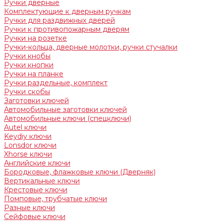
Ручки дверные
Комплектующие к дверным ручкам
Ручки для раздвижных дверей
Ручки к противопожарным дверям
Ручки на розетке
Ручки-кольца, дверные молотки, ручки стучалки
Ручки кнобы
Ручки кнопки
Ручки на планке
Ручки раздельные, комплект
Ручки скобы
Заготовки ключей
Автомобильные заготовки ключей
Автомобильные ключи (спецключи)
Autel ключи
Keydiy ключи
Lonsdor ключи
Xhorse ключи
Английские ключи
Бородковые, флажковые ключи (Дверняк)
Вертикальные ключи
Крестовые ключи
Помповые, трубчатые ключи
Разные ключи
Сейфовые ключи