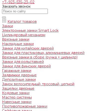
+7‒923‒535‒23‒02
Заказать звонок
Каталог товаров
Замки
Электронные замки Smart Lock
Цилиндровый механизм
Врезные замки
Накладные замки
Замки для китайских дверей
Замки для пластиковых, алюминиевых дверей
Врезные замки в сборе (ручка + цилиндр)
Замки для рольставней
Замки для финских дверей
Гаражные замки
Задвижки дверные
Депозитные замки
Замок велосипедный, тросовый, цепной
Защелки дверные
Кодовые замки
Мастер системы
Навесные замки
Противопожарные замки
Сейфовые замки