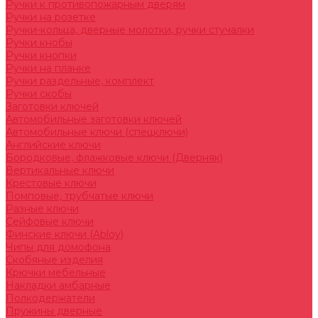
Ручки к противопожарным дверям
Ручки на розетке
Ручки-кольца, дверные молотки, ручки стучалки
Ручки кнобы
Ручки кнопки
Ручки на планке
Ручки раздельные, комплект
Ручки скобы
Заготовки ключей
Автомобильные заготовки ключей
Автомобильные ключи (спецключи)
Английские ключи
Бородковые, флажковые ключи (Дверняк)
Вертикальные ключи
Крестовые ключи
Помповые, трубчатые ключи
Разные ключи
Сейфовые ключи
Финские ключи (Abloy)
Чипы для домофона
Скобяные изделия
Крючки мебельные
Накладки амбарные
Полкодержатели
Пружины дверные