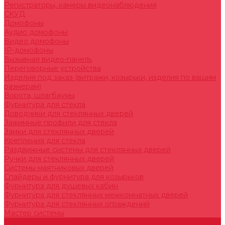
Регистраторы, камеры видеонаблюдения
СКУД
Домофоны
Аудио домофоны
Видео домофоны
IP-домофоны
Вызывная видео-панель
Переговорные устройства
Изделия под заказ (витражи, козырьки, изделия по вашим
размерам)
Ворота, шлагбаумы
Фурнитура для стекла
Доводчики для стеклянных дверей
Зажимные профили для стекла
Замки для стеклянных дверей
Крепления для стекла
Раздвижные системы для стеклянных дверей
Ручки для стеклянных дверей
Системы маятниковых дверей
Спайдеры и фурнитура для козырьков
Фурнитура для душевых кабин
Фурнитура для стеклянных межкомнатных дверей
Фурнитура для стеклянных ограждений
Мастер системы
Услуги