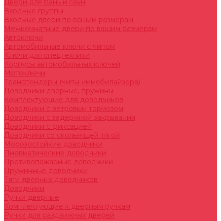
Двери для бань и саун
Входные группы
Входные двери по вашим размерам
Межкомнатные двери по вашим размерам
Автоключи
Автомобильные ключи с чипом
Ключи для спецтехники
Корпусы автомобильных ключей
Мотоключи
Транспондеры (чипы иммобилайзера)
Доводчики дверные, пружины
Комплектующие для доводчиков
Доводчики с ветровым тормозом
Доводчики с задержкой закрывания
Доводчики с фиксацией
Доводчики со скользящей тягой
Морозостойкие доводчики
Пневматические доводчики
Противопожарные доводчики
Пружинные доводчики
Тяги дверных доводчиков
Доводчики
Ручки дверные
Комплектующие к дверным ручкам
Ручки для раздвижных дверей