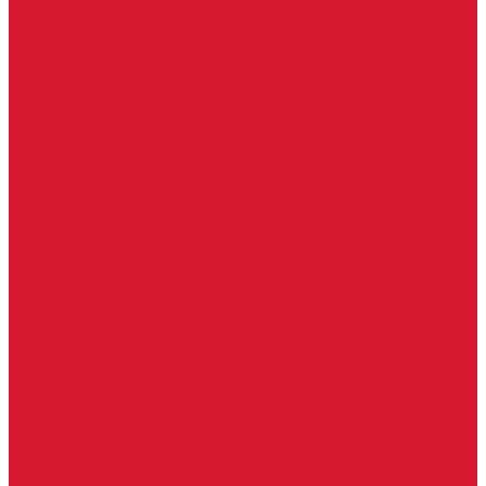
Ручки скобы
Двери, арки, люки, перегородки
Межкомнатные двери
Входные двери
Противопожарные двери
Противопожарные алюминиевые двери
Противопожарные деревянные двери
Противопожарные металлические двери (ДМП)
Противопожарные пластиковые двери
Офисные двери
Влагостойкие двери
Двери для бань и саун
Входные группы
Алюминиевые входные группы
Пластиковые входные группы
Входные двери по вашим размерам
Межкомнатные двери по вашим размерам
Автоключи
Автомобильные ключи с чипом
Ключи для спецтехники
Корпусы автомобильных ключей
Мотоключи
Транспондеры (чипы иммобилайзера)
Доводчики дверные, пружины
Комплектующие для доводчиков