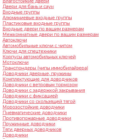
Влагостойкие двери
Двери для бань и саун
Входные группы
Алюминиевые входные группы
Пластиковые входные группы
Входные двери по вашим размерам
Межкомнатные двери по вашим размерам
Автоключи
Автомобильные ключи с чипом
Ключи для спецтехники
Корпусы автомобильных ключей
Мотоключи
Транспондеры (чипы иммобилайзера)
Доводчики дверные, пружины
Комплектующие для доводчиков
Доводчики с ветровым тормозом
Доводчики с задержкой закрывания
Доводчики с фиксацией
Доводчики со скользящей тягой
Морозостойкие доводчики
Пневматические доводчики
Противопожарные доводчики
Пружинные доводчики
Тяги дверных доводчиков
Доводчики