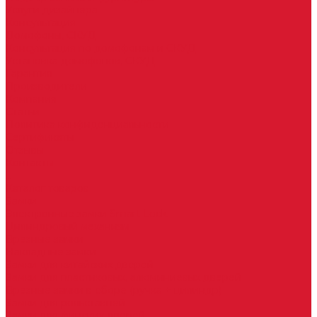
Услуги дизайнера
Консультация
Домофоны, СКУД
Консультация по домофонам и СКУД
Установка домофонов, СКУД
Гарантия
Производители
Компания
Статьи
Политика конфиденциальности
Сертификаты
Отзывы
Контакты
...
Каталог товаров
Замки
Электронные замки Smart Lock
Цилиндровый механизм
Врезные замки
Накладные замки
Замки для китайских дверей
Замки для пластиковых, алюминиевых дверей
Врезные замки в сборе (ручка + цилиндр)
Замки для рольставней
Замки для финских дверей