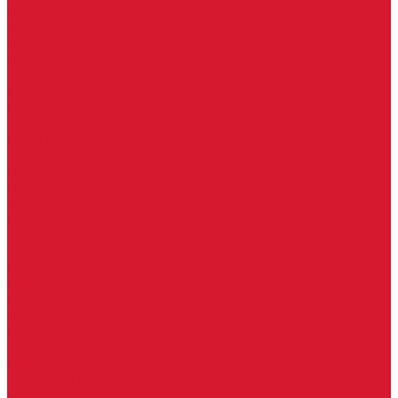
Петли боковые
Фурнитура для стеклянных ограждений
Поручень для стеклянных ограждений
Профили для стеклянных ограждений
Стойки для ограждений
Точечные крепления для ограждений
Мастер системы
Услуги
Бытовые ключи и чипы
Срочное изготовление ключей
Изготовление ключей любой сложности
Изготовление ключей на выезде
Для юридических лиц
Гарантия, качество
Замки
Установка замков
Ремонт замков (в том числе на выезде)
Восстановление ключей при полной утере
Кодировка, перекодировка замков
Подбор замка на замену старого
Бесплатная консультация по замкам
Автоключи и брелоки
Вскрытие и разблокировка авто
Услуги на выезде
Восстановление при полной утере ключа