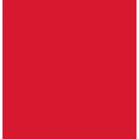
Доводчики с ветровым тормозом
Доводчики с задержкой закрывания
Доводчики с фиксацией
Доводчики со скользящей тягой
Морозостойкие доводчики
Пневматические доводчики
Противопожарные доводчики
Пружинные доводчики
Тяги дверных доводчиков
Доводчики
Ручки дверные
Комплектующие к дверным ручкам
Ручки для раздвижных дверей
Ручки к противопожарным дверям
Ручки на розетке
Ручки-кольца, дверные молотки, ручки стучалки
Ручки кнобы
Ручки кнопки
Ручки на планке
Ручки раздельные, комплект
Ручки скобы
Заготовки ключей
Автомобильные заготовки ключей
Автомобильные ключи (спецключи)
Autel ключи