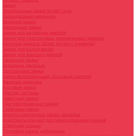
Каталог товаров
Замки
Электронные замки Smart Lock
Цилиндровый механизм
Врезные замки
Накладные замки
Замки для китайских дверей
Замки для пластиковых, алюминиевых дверей
Врезные замки в сборе (ручка + цилиндр)
Замки для рольставней
Замки для финских дверей
Гаражные замки
Задвижки дверные
Депозитные замки
Замок велосипедный, тросовый, цепной
Защелки дверные
Кодовые замки
Мастер системы
Навесные замки
Противопожарные замки
Сейфовые замки
Электро-магнитные замки, защелки
Комплекты ключей для перекодировки замков
Ответные планки
Почтовые замки, мебельные