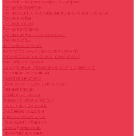
Ручки к противопожарным дверям
Ручки на розетке
Ручки-кольца, дверные молотки, ручки стучалки
Ручки кнобы
Ручки кнопки
Ручки на планке
Ручки раздельные, комплект
Ручки скобы
Заготовки ключей
Автомобильные заготовки ключей
Автомобильные ключи (спецключи)
Английские ключи
Бородковые, флажковые ключи (Дверняк)
Вертикальные ключи
Крестовые ключи
Помповые, трубчатые ключи
Разные ключи
Сейфовые ключи
Финские ключи (Abloy)
Чипы для домофона
Скобяные изделия
Крючки мебельные
Накладки амбарные
Полкодержатели
Пружины дверные