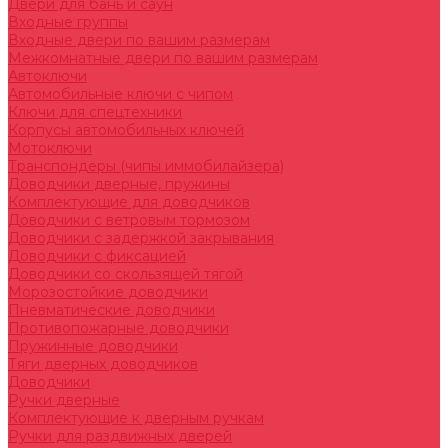
Двери для бань и саун
Входные группы
Входные двери по вашим размерам
Межкомнатные двери по вашим размерам
Автоключи
Автомобильные ключи с чипом
Ключи для спецтехники
Корпусы автомобильных ключей
Мотоключи
Транспондеры (чипы иммобилайзера)
Доводчики дверные, пружины
Комплектующие для доводчиков
Доводчики с ветровым тормозом
Доводчики с задержкой закрывания
Доводчики с фиксацией
Доводчики со скользящей тягой
Морозостойкие доводчики
Пневматические доводчики
Противопожарные доводчики
Пружинные доводчики
Тяги дверных доводчиков
Доводчики
Ручки дверные
Комплектующие к дверным ручкам
Ручки для раздвижных дверей