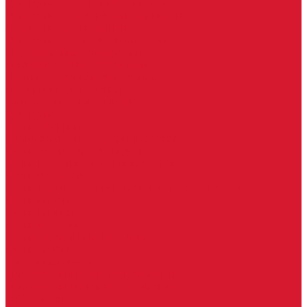
Доводчики с ветровым тормозом
Доводчики с задержкой закрывания
Доводчики с фиксацией
Доводчики со скользящей тягой
Морозостойкие доводчики
Пневматические доводчики
Противопожарные доводчики
Пружинные доводчики
Тяги дверных доводчиков
Доводчики
Ручки дверные
Комплектующие к дверным ручкам
Ручки для раздвижных дверей
Ручки к противопожарным дверям
Ручки на розетке
Ручки-кольца, дверные молотки, ручки стучалки
Ручки кнобы
Ручки кнопки
Ручки на планке
Ручки раздельные, комплект
Ручки скобы
Заготовки ключей
Автомобильные заготовки ключей
Автомобильные ключи (спецключи)
Autel ключи