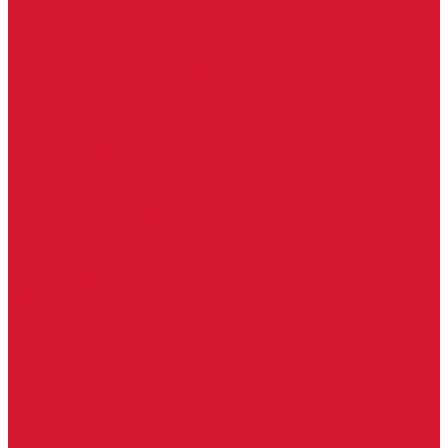
Бытовые ключи и чипы
Срочное изготовление ключей
Изготовление ключей любой сложности
Изготовление ключей на выезде
Для юридических лиц
Гарантия, качество
Замки
Установка замков
Ремонт замков (в том числе на выезде)
Восстановление ключей при полной утере
Кодировка, перекодировка замков
Подбор замка на замену старого
Бесплатная консультация по замкам
Автоключи и брелоки
Вскрытие и разблокировка авто
Услуги на выезде
Восстановление при полной утере ключа
Ремонт брелоков (кнопки, дисплеи)
Программирование и нарезка автомобильных ключей
Ремонт замков и ключей зажигания
Двери, ворота
Установка дверей, ворот
Доставка дверей, ворот
Ремонт дверей, ворот
Подбор замков и фурнитуры