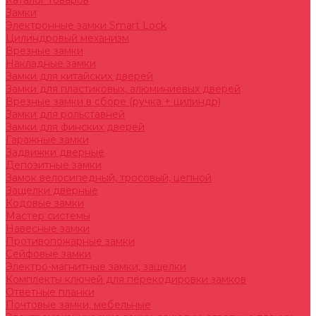
Каталог товаров
Замки
Электронные замки Smart Lock
Цилиндровый механизм
Врезные замки
Накладные замки
Замки для китайских дверей
Замки для пластиковых, алюминиевых дверей
Врезные замки в сборе (ручка + цилиндр)
Замки для рольставней
Замки для финских дверей
Гаражные замки
Задвижки дверные
Депозитные замки
Замок велосипедный, тросовый, цепной
Защелки дверные
Кодовые замки
Мастер системы
Навесные замки
Противопожарные замки
Сейфовые замки
Электро-магнитные замки, защелки
Комплекты ключей для перекодировки замков
Ответные планки
Почтовые замки, мебельные