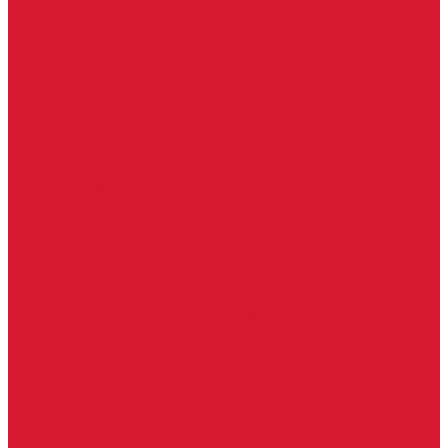
Часовые батарейки
Элементы питания
Аксессуары
Автомобильные брелоки
Бирки для ключей
Брелоки для ключей (Брелки)
Карабины для ключей
Кольца для ключей
Полукольца для ключей
Цепочки для ключей
Чехлы для ключей
Автосигнализация, брелоки-пульты
Пульты-брелоки для ворот, шлагбаумов
Окна
Оконная фурнитура
Фурнитура для китайских дверей
Ручки для китайских дверей
Регистраторы, камеры видеонаблюдения
СКУД
Домофоны
Аудио домофоны
Видео домофоны
IP-домофоны
Вызывная видео-панель
Переговорные устройства