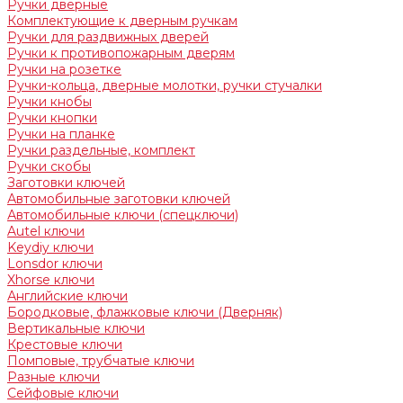
Ручки дверные
Комплектующие к дверным ручкам
Ручки для раздвижных дверей
Ручки к противопожарным дверям
Ручки на розетке
Ручки-кольца, дверные молотки, ручки стучалки
Ручки кнобы
Ручки кнопки
Ручки на планке
Ручки раздельные, комплект
Ручки скобы
Заготовки ключей
Автомобильные заготовки ключей
Автомобильные ключи (спецключи)
Autel ключи
Keydiy ключи
Lonsdor ключи
Xhorse ключи
Английские ключи
Бородковые, флажковые ключи (Дверняк)
Вертикальные ключи
Крестовые ключи
Помповые, трубчатые ключи
Разные ключи
Сейфовые ключи