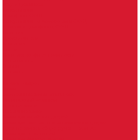
Услуги дизайнера
Консультация
Домофоны, СКУД
Консультация по домофонам и СКУД
Установка домофонов, СКУД
Гарантия
Производители
Компания
Статьи
Политика конфиденциальности
Сертификаты
Отзывы
Контакты
...
Каталог товаров
Замки
Электронные замки Smart Lock
Цилиндровый механизм
Врезные замки
Накладные замки
Замки для китайских дверей
Замки для пластиковых, алюминиевых дверей
Врезные замки в сборе (ручка + цилиндр)
Замки для рольставней
Замки для финских дверей