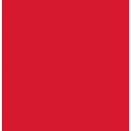
Keydiy ключи
Lonsdor ключи
Xhorse ключи
Английские ключи
Бородковые, флажковые ключи (Дверняк)
Вертикальные ключи
Крестовые ключи
Помповые, трубчатые ключи
Разные ключи
Сейфовые ключи
Финские ключи (Abloy)
Чипы для домофона
Скобяные изделия
Крючки мебельные
Накладки амбарные
Полкодержатели
Пружины дверные
Уголки
Батарейки, аккумуляторы, элементы питания
Аккумуляторные батарейки
Батарейки для слуховых аппаратов
Дисковые батарейки
Мизинчиковые батарейки (AAA)
Пальчиковые батарейки (AA)
Разные батарейки