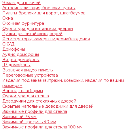
Чехлы для ключей
Автосигнализация, брелоки-пульты
Пульты-брелоки для ворот, шлагбаумов
Окна
Оконная фурнитура
Фурнитура для китайских дверей
Ручки для китайских дверей
Регистраторы, камеры видеонаблюдения
СКУД
Домофоны
Аудио домофоны
Видео домофоны
IP-домофоны
Вызывная видео-панель
Переговорные устройства
Изделия под заказ (витражи, козырьки, изделия по вашим
размерам)
Ворота, шлагбаумы
Фурнитура для стекла
Доводчики для стеклянных дверей
Скрытые напольные доводчики для дверей
Зажимные профили для стекла
Зажимной 76 мм
Зажимной профиль 40 мм
Зажимные профили для стекла 100 мм