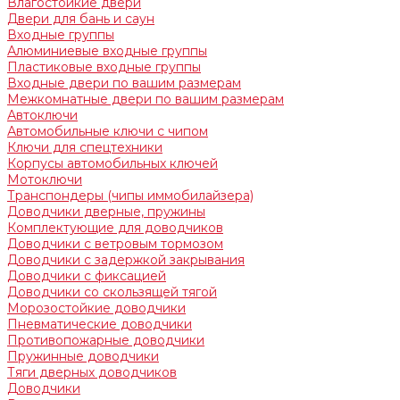
Влагостойкие двери
Двери для бань и саун
Входные группы
Алюминиевые входные группы
Пластиковые входные группы
Входные двери по вашим размерам
Межкомнатные двери по вашим размерам
Автоключи
Автомобильные ключи с чипом
Ключи для спецтехники
Корпусы автомобильных ключей
Мотоключи
Транспондеры (чипы иммобилайзера)
Доводчики дверные, пружины
Комплектующие для доводчиков
Доводчики с ветровым тормозом
Доводчики с задержкой закрывания
Доводчики с фиксацией
Доводчики со скользящей тягой
Морозостойкие доводчики
Пневматические доводчики
Противопожарные доводчики
Пружинные доводчики
Тяги дверных доводчиков
Доводчики