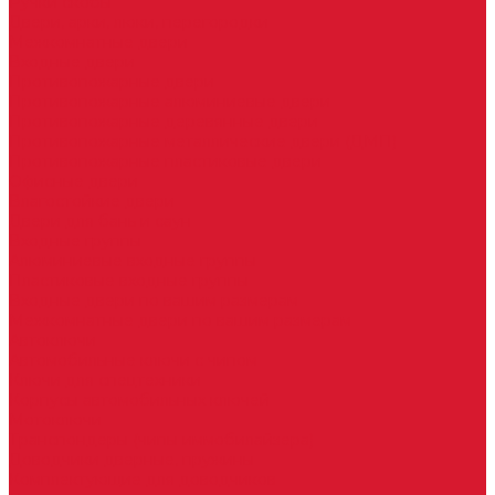
Ручки скобы
Двери, арки, люки, перегородки
Межкомнатные двери
Входные двери
Противопожарные двери
Противопожарные алюминиевые двери
Противопожарные деревянные двери
Противопожарные металлические двери (ДМП)
Противопожарные пластиковые двери
Офисные двери
Влагостойкие двери
Двери для бань и саун
Входные группы
Алюминиевые входные группы
Пластиковые входные группы
Входные двери по вашим размерам
Межкомнатные двери по вашим размерам
Автоключи
Автомобильные ключи с чипом
Ключи для спецтехники
Корпусы автомобильных ключей
Мотоключи
Транспондеры (чипы иммобилайзера)
Доводчики дверные, пружины
Комплектующие для доводчиков