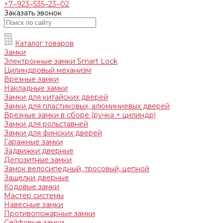
+7‒923‒535‒23‒02
Заказать звонок
Каталог товаров
Замки
Электронные замки Smart Lock
Цилиндровый механизм
Врезные замки
Накладные замки
Замки для китайских дверей
Замки для пластиковых, алюминиевых дверей
Врезные замки в сборе (ручка + цилиндр)
Замки для рольставней
Замки для финских дверей
Гаражные замки
Задвижки дверные
Депозитные замки
Замок велосипедный, тросовый, цепной
Защелки дверные
Кодовые замки
Мастер системы
Навесные замки
Противопожарные замки
Сейфовые замки