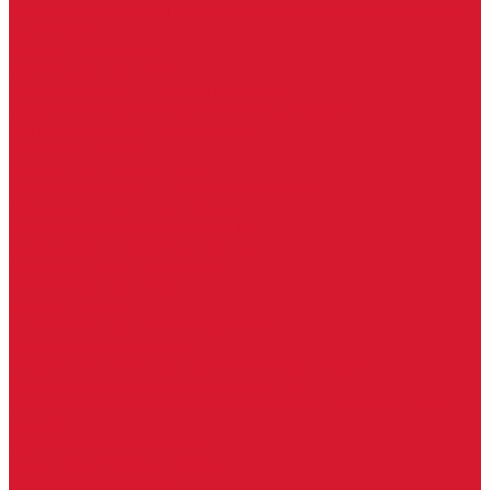
Изделия под заказ (витражи, козырьки, изделия по вашим
размерам)
Ворота, шлагбаумы
Фурнитура для стекла
Доводчики для стеклянных дверей
Скрытые напольные доводчики для дверей
Зажимные профили для стекла
Зажимной 76 мм
Зажимной профиль 40 мм
Зажимные профили для стекла 100 мм
Опорный профиль для стекла
Замки для стеклянных дверей
Замки механические для стекла
Ответные части под замок
Крепления для стекла
«Точки Россия»
Крепления для стекла «Классика»
Серия «Соединители»
Раздвижные системы для стеклянных дверей
Аура система для раздвижных дверей
Серия &quot;Гармоника&quot; система для раздвижных
дверей
Серия &quot;Дельта&quot;
Серия &quot;Дельта+&quot;
Серия «Вектор мини»