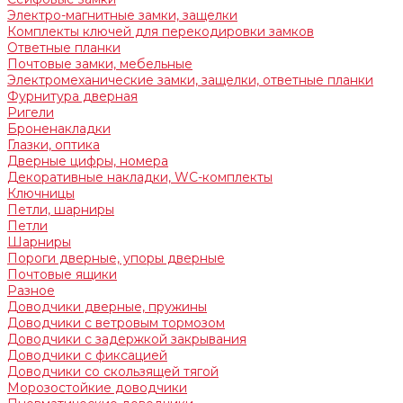
Электро-магнитные замки, защелки
Комплекты ключей для перекодировки замков
Ответные планки
Почтовые замки, мебельные
Электромеханические замки, защелки, ответные планки
Фурнитура дверная
Ригели
Броненакладки
Глазки, оптика
Дверные цифры, номера
Декоративные накладки, WC-комплекты
Ключницы
Петли, шарниры
Петли
Шарниры
Пороги дверные, упоры дверные
Почтовые ящики
Разное
Доводчики дверные, пружины
Доводчики с ветровым тормозом
Доводчики с задержкой закрывания
Доводчики с фиксацией
Доводчики со скользящей тягой
Морозостойкие доводчики