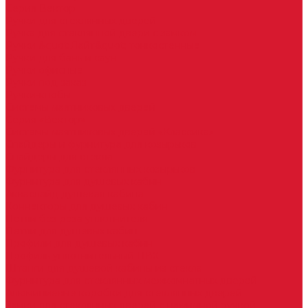
Серия Вектор
Ручки для стеклянных дверей
Ручка для стеклянной двери с замком
Ручки &quot;Лайт&quot; тонкостенные
Ручки для бань и саун
Ручки офисные
Ручки под заказ
Ручки-кнобы
Системы маятниковых дверей
Серия «Вектор»
Системы маятниковых дверей «Классика»
Спайдеры и фурнитура для козырьков
Спайдеры для стекла
Фурнитура для стеклянных козырьков
Фурнитура для душевых кабин
Акваслайд душевая кабина
Коннекторы для душевых кабин
Петли без реза уплотнителя
Петли для душевых кабин
Профили для душевых кабин
Профиль уплотнительный ПВХ
Штанги для душевой кабины из стекла
Фурнитура для стеклянных межкомнатных дверей
Алюминиевые коробки для стеклянных дверей
Замки для стеклянных дверей с нажимной ручкой