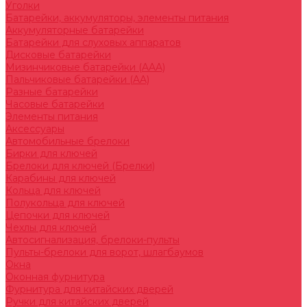
Уголки
Батарейки, аккумуляторы, элементы питания
Аккумуляторные батарейки
Батарейки для слуховых аппаратов
Дисковые батарейки
Мизинчиковые батарейки (AAA)
Пальчиковые батарейки (AA)
Разные батарейки
Часовые батарейки
Элементы питания
Аксессуары
Автомобильные брелоки
Бирки для ключей
Брелоки для ключей (Брелки)
Карабины для ключей
Кольца для ключей
Полукольца для ключей
Цепочки для ключей
Чехлы для ключей
Автосигнализация, брелоки-пульты
Пульты-брелоки для ворот, шлагбаумов
Окна
Оконная фурнитура
Фурнитура для китайских дверей
Ручки для китайских дверей