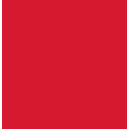
Петли боковые
Фурнитура для стеклянных ограждений
Поручень для стеклянных ограждений
Профили для стеклянных ограждений
Стойки для ограждений
Точечные крепления для ограждений
Мастер системы
Услуги
Бытовые ключи и чипы
Срочное изготовление ключей
Изготовление ключей любой сложности
Изготовление ключей на выезде
Для юридических лиц
Гарантия, качество
Замки
Установка замков
Ремонт замков (в том числе на выезде)
Восстановление ключей при полной утере
Кодировка, перекодировка замков
Подбор замка на замену старого
Бесплатная консультация по замкам
Автоключи и брелоки
Вскрытие и разблокировка авто
Услуги на выезде
Восстановление при полной утере ключа