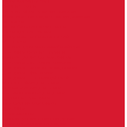
Двери для бань и саун
Входные группы
Входные двери по вашим размерам
Межкомнатные двери по вашим размерам
Автоключи
Автомобильные ключи с чипом
Ключи для спецтехники
Корпусы автомобильных ключей
Мотоключи
Транспондеры (чипы иммобилайзера)
Доводчики дверные, пружины
Комплектующие для доводчиков
Доводчики с ветровым тормозом
Доводчики с задержкой закрывания
Доводчики с фиксацией
Доводчики со скользящей тягой
Морозостойкие доводчики
Пневматические доводчики
Противопожарные доводчики
Пружинные доводчики
Тяги дверных доводчиков
Доводчики
Ручки дверные
Комплектующие к дверным ручкам
Ручки для раздвижных дверей