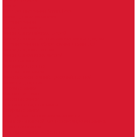
Каталог товаров
Замки
Электронные замки Smart Lock
Цилиндровый механизм
Врезные замки
Накладные замки
Замки для китайских дверей
Замки для пластиковых, алюминиевых дверей
Врезные замки в сборе (ручка + цилиндр)
Замки для рольставней
Замки для финских дверей
Гаражные замки
Задвижки дверные
Депозитные замки
Замок велосипедный, тросовый, цепной
Защелки дверные
Кодовые замки
Мастер системы
Навесные замки
Противопожарные замки
Сейфовые замки
Электро-магнитные замки, защелки
Комплекты ключей для перекодировки замков
Ответные планки
Почтовые замки, мебельные