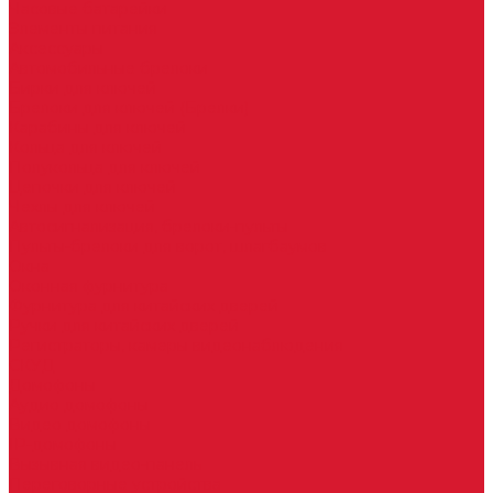
Часовые батарейки
Элементы питания
Аксессуары
Автомобильные брелоки
Бирки для ключей
Брелоки для ключей (Брелки)
Карабины для ключей
Кольца для ключей
Полукольца для ключей
Цепочки для ключей
Чехлы для ключей
Автосигнализация, брелоки-пульты
Пульты-брелоки для ворот, шлагбаумов
Окна
Оконная фурнитура
Фурнитура для китайских дверей
Ручки для китайских дверей
Регистраторы, камеры видеонаблюдения
СКУД
Домофоны
Аудио домофоны
Видео домофоны
IP-домофоны
Вызывная видео-панель
Переговорные устройства