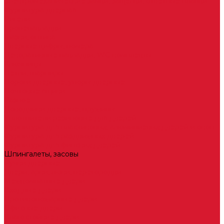
Электромеханические замки, защелки, ответные планки
Фурнитура дверная
Ригели
Броненакладки
Глазки, оптика
Дверные цифры, номера
Декоративные накладки, WC-комплекты
Ключницы
Петли, шарниры
Пороги дверные, упоры дверные
Почтовые ящики
Разное
Доводчики дверные, пружины
Уплотнители резиновые для дверей
Фурнитура для пластиковых, алюминиевых дверей и окон
Фурнитура для раздвижных дверей
Фурнитура для финских дверей
Шпингалеты, засовы
Ручки дверные
Двери, арки, люки, перегородки
Межкомнатные двери
Входные двери
Противопожарные двери
Офисные двери
Влагостойкие двери