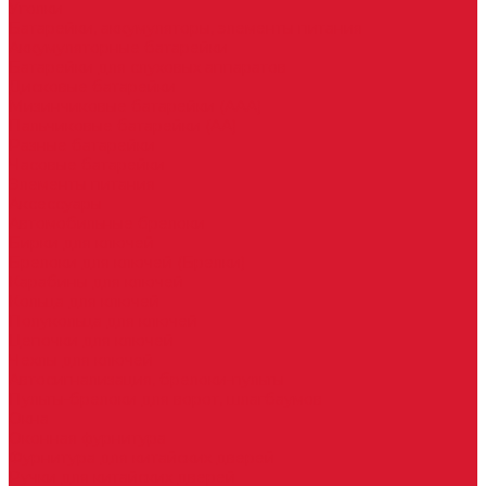
Уголки
Батарейки, аккумуляторы, элементы питания
Аккумуляторные батарейки
Батарейки для слуховых аппаратов
Дисковые батарейки
Мизинчиковые батарейки (AAA)
Пальчиковые батарейки (AA)
Разные батарейки
Часовые батарейки
Элементы питания
Аксессуары
Автомобильные брелоки
Бирки для ключей
Брелоки для ключей (Брелки)
Карабины для ключей
Кольца для ключей
Полукольца для ключей
Цепочки для ключей
Чехлы для ключей
Автосигнализация, брелоки-пульты
Пульты-брелоки для ворот, шлагбаумов
Окна
Оконная фурнитура
Фурнитура для китайских дверей
Ручки для китайских дверей