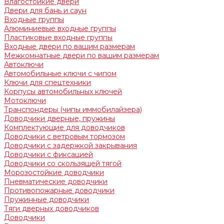
Влагостойкие двери
Двери для бань и саун
Входные группы
Алюминиевые входные группы
Пластиковые входные группы
Входные двери по вашим размерам
Межкомнатные двери по вашим размерам
Автоключи
Автомобильные ключи с чипом
Ключи для спецтехники
Корпусы автомобильных ключей
Мотоключи
Транспондеры (чипы иммобилайзера)
Доводчики дверные, пружины
Комплектующие для доводчиков
Доводчики с ветровым тормозом
Доводчики с задержкой закрывания
Доводчики с фиксацией
Доводчики со скользящей тягой
Морозостойкие доводчики
Пневматические доводчики
Противопожарные доводчики
Пружинные доводчики
Тяги дверных доводчиков
Доводчики