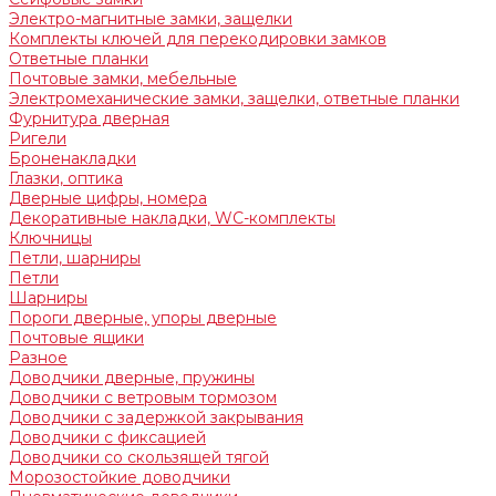
Электро-магнитные замки, защелки
Комплекты ключей для перекодировки замков
Ответные планки
Почтовые замки, мебельные
Электромеханические замки, защелки, ответные планки
Фурнитура дверная
Ригели
Броненакладки
Глазки, оптика
Дверные цифры, номера
Декоративные накладки, WC-комплекты
Ключницы
Петли, шарниры
Петли
Шарниры
Пороги дверные, упоры дверные
Почтовые ящики
Разное
Доводчики дверные, пружины
Доводчики с ветровым тормозом
Доводчики с задержкой закрывания
Доводчики с фиксацией
Доводчики со скользящей тягой
Морозостойкие доводчики