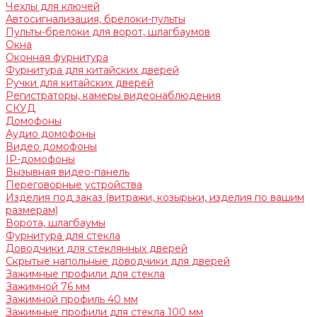
Чехлы для ключей
Автосигнализация, брелоки-пульты
Пульты-брелоки для ворот, шлагбаумов
Окна
Оконная фурнитура
Фурнитура для китайских дверей
Ручки для китайских дверей
Регистраторы, камеры видеонаблюдения
СКУД
Домофоны
Аудио домофоны
Видео домофоны
IP-домофоны
Вызывная видео-панель
Переговорные устройства
Изделия под заказ (витражи, козырьки, изделия по вашим
размерам)
Ворота, шлагбаумы
Фурнитура для стекла
Доводчики для стеклянных дверей
Скрытые напольные доводчики для дверей
Зажимные профили для стекла
Зажимной 76 мм
Зажимной профиль 40 мм
Зажимные профили для стекла 100 мм