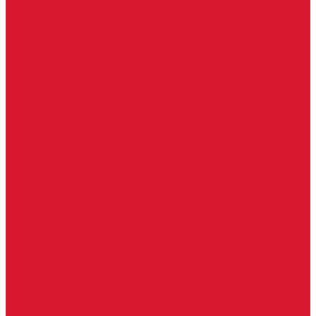
Регистраторы, камеры видеонаблюдения
СКУД
Домофоны
Аудио домофоны
Видео домофоны
IP-домофоны
Вызывная видео-панель
Переговорные устройства
Изделия под заказ (витражи, козырьки, изделия по вашим
размерам)
Ворота, шлагбаумы
Фурнитура для стекла
Доводчики для стеклянных дверей
Зажимные профили для стекла
Замки для стеклянных дверей
Крепления для стекла
Раздвижные системы для стеклянных дверей
Ручки для стеклянных дверей
Системы маятниковых дверей
Спайдеры и фурнитура для козырьков
Фурнитура для душевых кабин
Фурнитура для стеклянных межкомнатных дверей
Фурнитура для стеклянных ограждений
Мастер системы
Услуги