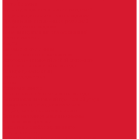
Петли боковые
Фурнитура для стеклянных ограждений
Поручень для стеклянных ограждений
Профили для стеклянных ограждений
Стойки для ограждений
Точечные крепления для ограждений
Мастер системы
Услуги
Бытовые ключи и чипы
Срочное изготовление ключей
Изготовление ключей любой сложности
Изготовление ключей на выезде
Для юридических лиц
Гарантия, качество
Замки
Установка замков
Ремонт замков (в том числе на выезде)
Восстановление ключей при полной утере
Кодировка, перекодировка замков
Подбор замка на замену старого
Бесплатная консультация по замкам
Автоключи и брелоки
Вскрытие и разблокировка авто
Услуги на выезде
Восстановление при полной утере ключа