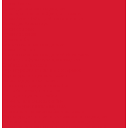
Серия Вектор
Ручки для стеклянных дверей
Ручка для стеклянной двери с замком
Ручки &quot;Лайт&quot; тонкостенные
Ручки для бань и саун
Ручки офисные
Ручки под заказ
Ручки-кнобы
Системы маятниковых дверей
Серия «Вектор»
Системы маятниковых дверей «Классика»
Спайдеры и фурнитура для козырьков
Спайдеры для стекла
Фурнитура для стеклянных козырьков
Фурнитура для душевых кабин
Акваслайд душевая кабина
Коннекторы для душевых кабин
Петли без реза уплотнителя
Петли для душевых кабин
Профили для душевых кабин
Профиль уплотнительный ПВХ
Штанги для душевой кабины из стекла
Фурнитура для стеклянных межкомнатных дверей
Алюминиевые коробки для стеклянных дверей
Замки для стеклянных дверей с нажимной ручкой