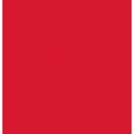
Шарниры
Пороги дверные, упоры дверные
Почтовые ящики
Разное
Доводчики дверные, пружины
Доводчики с ветровым тормозом
Доводчики с задержкой закрывания
Доводчики с фиксацией
Доводчики со скользящей тягой
Морозостойкие доводчики
Пневматические доводчики
Противопожарные доводчики
Пружинные доводчики
Тяги дверных доводчиков
Уличные доводчики
Уплотнители резиновые для дверей
Фурнитура для пластиковых, алюминиевых дверей и окон
Фурнитура для раздвижных дверей
Фурнитура для финских дверей
Шпингалеты, засовы
Ручки дверные
Ручки кнобы
Ручки кнопки
Ручки на планке
Ручки раздельные, комплект