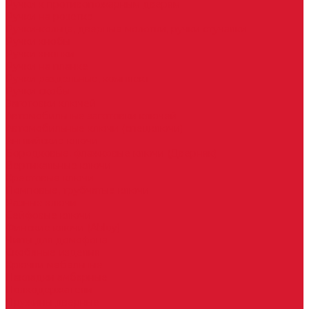
Ручки к противопожарным дверям
Ручки на розетке
Ручки-кольца, дверные молотки, ручки стучалки
Ручки кнобы
Ручки кнопки
Ручки на планке
Ручки раздельные, комплект
Ручки скобы
Заготовки ключей
Автомобильные заготовки ключей
Автомобильные ключи (спецключи)
Английские ключи
Бородковые, флажковые ключи (Дверняк)
Вертикальные ключи
Крестовые ключи
Помповые, трубчатые ключи
Разные ключи
Сейфовые ключи
Финские ключи (Abloy)
Чипы для домофона
Скобяные изделия
Крючки мебельные
Накладки амбарные
Полкодержатели
Пружины дверные