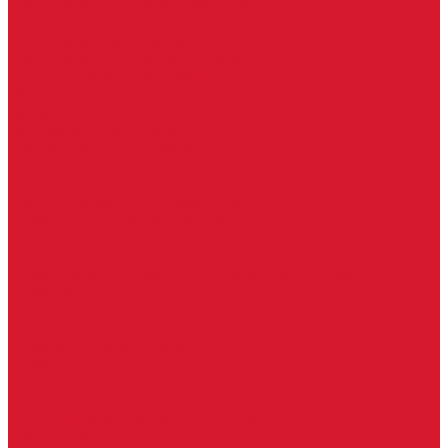
Доводчики с ветровым тормозом
Доводчики с задержкой закрывания
Доводчики с фиксацией
Доводчики со скользящей тягой
Морозостойкие доводчики
Пневматические доводчики
Противопожарные доводчики
Пружинные доводчики
Тяги дверных доводчиков
Доводчики
Ручки дверные
Комплектующие к дверным ручкам
Ручки для раздвижных дверей
Ручки к противопожарным дверям
Ручки на розетке
Ручки-кольца, дверные молотки, ручки стучалки
Ручки кнобы
Ручки кнопки
Ручки на планке
Ручки раздельные, комплект
Ручки скобы
Заготовки ключей
Автомобильные заготовки ключей
Автомобильные ключи (спецключи)
Autel ключи