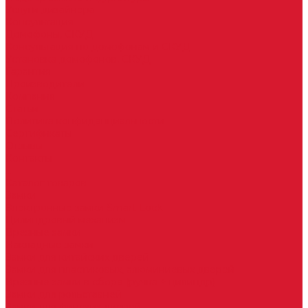
Услуги дизайнера
Консультация
Домофоны, СКУД
Консультация по домофонам и СКУД
Установка домофонов, СКУД
Гарантия
Производители
Компания
Статьи
Политика конфиденциальности
Сертификаты
Отзывы
Контакты
...
Каталог товаров
Замки
Электронные замки Smart Lock
Цилиндровый механизм
Врезные замки
Накладные замки
Замки для китайских дверей
Замки для пластиковых, алюминиевых дверей
Врезные замки в сборе (ручка + цилиндр)
Замки для рольставней
Замки для финских дверей