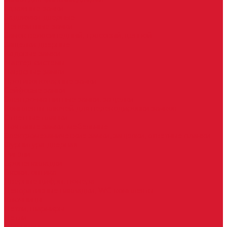
Гаражные замки
Задвижки дверные
Депозитные замки
Замок велосипедный, тросовый, цепной
Защелки дверные
Кодовые замки
Мастер системы
Навесные замки
Противопожарные замки
Сейфовые замки
Электро-магнитные замки, защелки
Комплекты ключей для перекодировки замков
Ответные планки
Почтовые замки, мебельные
Электромеханические замки, защелки, ответные планки
Фурнитура дверная
Ригели
Броненакладки
Глазки, оптика
Дверные цифры, номера
Декоративные накладки, WC-комплекты
Ключницы
Петли, шарниры
Петли