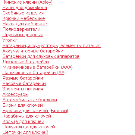
Финские ключи (Abloy)
Чипы для домофона
Скобяные изделия
Крючки мебельные
Накладки амбарные
Полкодержатели
Пружины дверные
Уголки
Батарейки, аккумуляторы, элементы питания
Аккумуляторные батарейки
Батарейки для слуховых аппаратов
Дисковые батарейки
Мизинчиковые батарейки (AAA)
Пальчиковые батарейки (AA)
Разные батарейки
Часовые батарейки
Элементы питания
Аксессуары
Автомобильные брелоки
Бирки для ключей
Брелоки для ключей (Брелки)
Карабины для ключей
Кольца для ключей
Полукольца для ключей
Цепочки для ключей