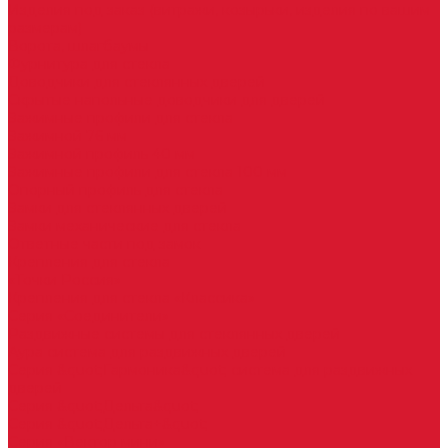
Изделия под заказ (витражи, козырьки, изделия по вашим
размерам)
Ворота, шлагбаумы
Фурнитура для стекла
Доводчики для стеклянных дверей
Скрытые напольные доводчики для дверей
Зажимные профили для стекла
Зажимной 76 мм
Зажимной профиль 40 мм
Зажимные профили для стекла 100 мм
Опорный профиль для стекла
Замки для стеклянных дверей
Замки механические для стекла
Ответные части под замок
Крепления для стекла
«Точки Россия»
Крепления для стекла «Классика»
Серия «Соединители»
Раздвижные системы для стеклянных дверей
Аура система для раздвижных дверей
Серия &quot;Гармоника&quot; система для раздвижных
дверей
Серия &quot;Дельта&quot;
Серия &quot;Дельта+&quot;
Серия «Вектор мини»