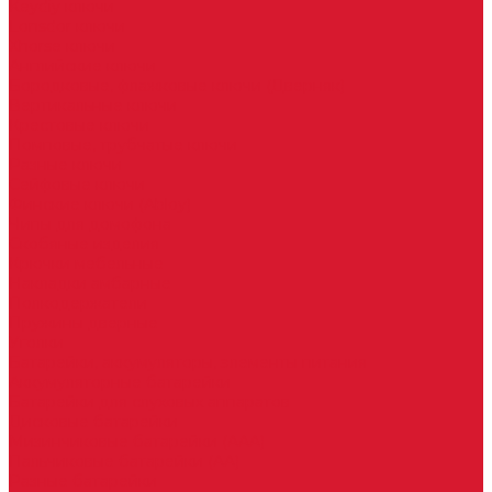
Keydiy ключи
Lonsdor ключи
Xhorse ключи
Английские ключи
Бородковые, флажковые ключи (Дверняк)
Вертикальные ключи
Крестовые ключи
Помповые, трубчатые ключи
Разные ключи
Сейфовые ключи
Финские ключи (Abloy)
Чипы для домофона
Скобяные изделия
Крючки мебельные
Накладки амбарные
Полкодержатели
Пружины дверные
Уголки
Батарейки, аккумуляторы, элементы питания
Аккумуляторные батарейки
Батарейки для слуховых аппаратов
Дисковые батарейки
Мизинчиковые батарейки (AAA)
Пальчиковые батарейки (AA)
Разные батарейки