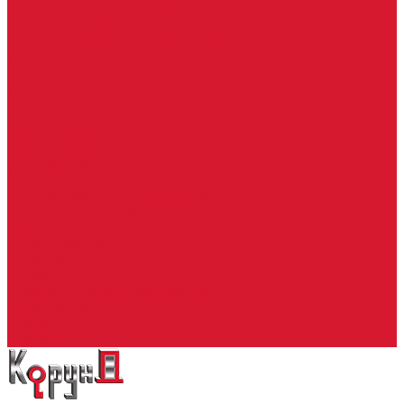
Ремонт брелоков (кнопки, дисплеи)
Программирование и нарезка автомобильных ключей
Ремонт замков и ключей зажигания
Двери, ворота
Установка дверей, ворот
Доставка дверей, ворот
Ремонт дверей, ворот
Подбор замков и фурнитуры
Услуги дизайнера
Консультация
Домофоны, СКУД
Консультация по домофонам и СКУД
Установка домофонов, СКУД
Гарантия
Производители
Компания
Статьи
Политика конфиденциальности
Сертификаты
Отзывы
Контакты