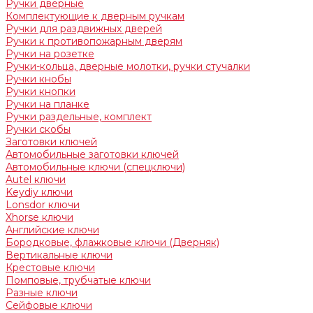
Ручки дверные
Комплектующие к дверным ручкам
Ручки для раздвижных дверей
Ручки к противопожарным дверям
Ручки на розетке
Ручки-кольца, дверные молотки, ручки стучалки
Ручки кнобы
Ручки кнопки
Ручки на планке
Ручки раздельные, комплект
Ручки скобы
Заготовки ключей
Автомобильные заготовки ключей
Автомобильные ключи (спецключи)
Autel ключи
Keydiy ключи
Lonsdor ключи
Xhorse ключи
Английские ключи
Бородковые, флажковые ключи (Дверняк)
Вертикальные ключи
Крестовые ключи
Помповые, трубчатые ключи
Разные ключи
Сейфовые ключи