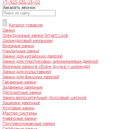
+7‒923‒535‒23‒02
Заказать звонок
Каталог товаров
Замки
Электронные замки Smart Lock
Цилиндровый механизм
Врезные замки
Накладные замки
Замки для китайских дверей
Замки для пластиковых, алюминиевых дверей
Врезные замки в сборе (ручка + цилиндр)
Замки для рольставней
Замки для финских дверей
Гаражные замки
Задвижки дверные
Депозитные замки
Замок велосипедный, тросовый, цепной
Защелки дверные
Кодовые замки
Мастер системы
Навесные замки
Противопожарные замки
Сейфовые замки