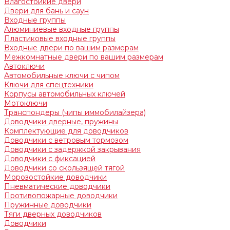
Влагостойкие двери
Двери для бань и саун
Входные группы
Алюминиевые входные группы
Пластиковые входные группы
Входные двери по вашим размерам
Межкомнатные двери по вашим размерам
Автоключи
Автомобильные ключи с чипом
Ключи для спецтехники
Корпусы автомобильных ключей
Мотоключи
Транспондеры (чипы иммобилайзера)
Доводчики дверные, пружины
Комплектующие для доводчиков
Доводчики с ветровым тормозом
Доводчики с задержкой закрывания
Доводчики с фиксацией
Доводчики со скользящей тягой
Морозостойкие доводчики
Пневматические доводчики
Противопожарные доводчики
Пружинные доводчики
Тяги дверных доводчиков
Доводчики