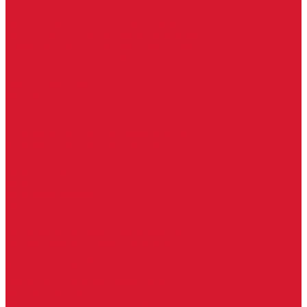
Петли боковые
Фурнитура для стеклянных ограждений
Поручень для стеклянных ограждений
Профили для стеклянных ограждений
Стойки для ограждений
Точечные крепления для ограждений
Мастер системы
Услуги
Бытовые ключи и чипы
Срочное изготовление ключей
Изготовление ключей любой сложности
Изготовление ключей на выезде
Для юридических лиц
Гарантия, качество
Замки
Установка замков
Ремонт замков (в том числе на выезде)
Восстановление ключей при полной утере
Кодировка, перекодировка замков
Подбор замка на замену старого
Бесплатная консультация по замкам
Автоключи и брелоки
Вскрытие и разблокировка авто
Услуги на выезде
Восстановление при полной утере ключа