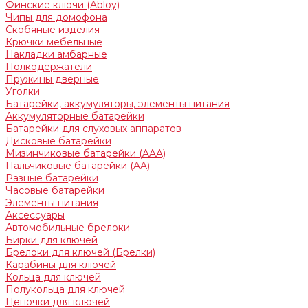
Финские ключи (Abloy)
Чипы для домофона
Скобяные изделия
Крючки мебельные
Накладки амбарные
Полкодержатели
Пружины дверные
Уголки
Батарейки, аккумуляторы, элементы питания
Аккумуляторные батарейки
Батарейки для слуховых аппаратов
Дисковые батарейки
Мизинчиковые батарейки (AAA)
Пальчиковые батарейки (AA)
Разные батарейки
Часовые батарейки
Элементы питания
Аксессуары
Автомобильные брелоки
Бирки для ключей
Брелоки для ключей (Брелки)
Карабины для ключей
Кольца для ключей
Полукольца для ключей
Цепочки для ключей