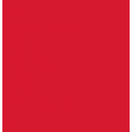
Изделия под заказ (витражи, козырьки, изделия по вашим
размерам)
Ворота, шлагбаумы
Фурнитура для стекла
Доводчики для стеклянных дверей
Скрытые напольные доводчики для дверей
Зажимные профили для стекла
Зажимной 76 мм
Зажимной профиль 40 мм
Зажимные профили для стекла 100 мм
Опорный профиль для стекла
Замки для стеклянных дверей
Замки механические для стекла
Ответные части под замок
Крепления для стекла
«Точки Россия»
Крепления для стекла «Классика»
Серия «Соединители»
Раздвижные системы для стеклянных дверей
Аура система для раздвижных дверей
Серия &quot;Гармоника&quot; система для раздвижных
дверей
Серия &quot;Дельта&quot;
Серия &quot;Дельта+&quot;
Серия «Вектор мини»