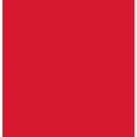
Ручки скобы
Двери, арки, люки, перегородки
Межкомнатные двери
Входные двери
Противопожарные двери
Противопожарные алюминиевые двери
Противопожарные деревянные двери
Противопожарные металлические двери (ДМП)
Противопожарные пластиковые двери
Офисные двери
Влагостойкие двери
Двери для бань и саун
Входные группы
Алюминиевые входные группы
Пластиковые входные группы
Входные двери по вашим размерам
Межкомнатные двери по вашим размерам
Автоключи
Автомобильные ключи с чипом
Ключи для спецтехники
Корпусы автомобильных ключей
Мотоключи
Транспондеры (чипы иммобилайзера)
Доводчики дверные, пружины
Комплектующие для доводчиков