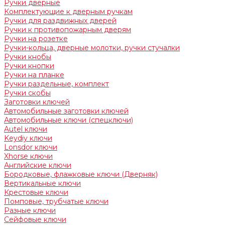
Ручки дверные
Комплектующие к дверным ручкам
Ручки для раздвижных дверей
Ручки к противопожарным дверям
Ручки на розетке
Ручки-кольца, дверные молотки, ручки стучалки
Ручки кнобы
Ручки кнопки
Ручки на планке
Ручки раздельные, комплект
Ручки скобы
Заготовки ключей
Автомобильные заготовки ключей
Автомобильные ключи (спецключи)
Autel ключи
Keydiy ключи
Lonsdor ключи
Xhorse ключи
Английские ключи
Бородковые, флажковые ключи (Дверняк)
Вертикальные ключи
Крестовые ключи
Помповые, трубчатые ключи
Разные ключи
Сейфовые ключи