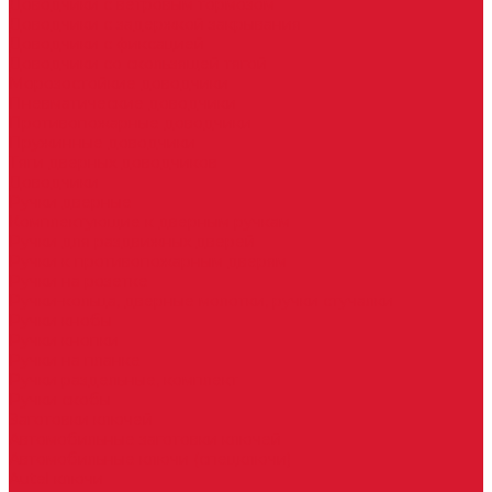
Доводчики с ветровым тормозом
Доводчики с задержкой закрывания
Доводчики с фиксацией
Доводчики со скользящей тягой
Морозостойкие доводчики
Пневматические доводчики
Противопожарные доводчики
Пружинные доводчики
Тяги дверных доводчиков
Доводчики
Ручки дверные
Комплектующие к дверным ручкам
Ручки для раздвижных дверей
Ручки к противопожарным дверям
Ручки на розетке
Ручки-кольца, дверные молотки, ручки стучалки
Ручки кнобы
Ручки кнопки
Ручки на планке
Ручки раздельные, комплект
Ручки скобы
Заготовки ключей
Автомобильные заготовки ключей
Автомобильные ключи (спецключи)
Autel ключи