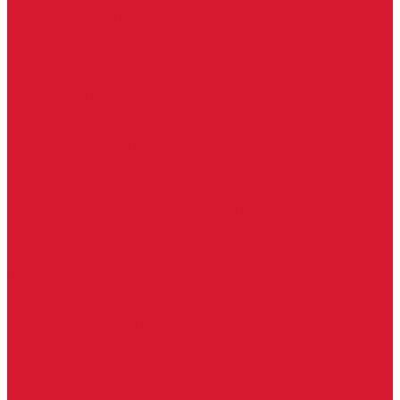
Электромеханические замки, защелки, ответные планки
Фурнитура дверная
Ригели
Броненакладки
Глазки, оптика
Дверные цифры, номера
Декоративные накладки, WC-комплекты
Ключницы
Петли, шарниры
Пороги дверные, упоры дверные
Почтовые ящики
Разное
Доводчики дверные, пружины
Уплотнители резиновые для дверей
Фурнитура для пластиковых, алюминиевых дверей и окон
Фурнитура для раздвижных дверей
Фурнитура для финских дверей
Шпингалеты, засовы
Ручки дверные
Двери, арки, люки, перегородки
Межкомнатные двери
Входные двери
Противопожарные двери
Офисные двери
Влагостойкие двери