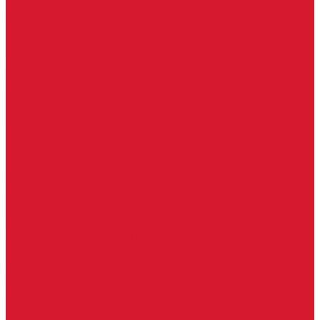
Keydiy ключи
Lonsdor ключи
Xhorse ключи
Английские ключи
Бородковые, флажковые ключи (Дверняк)
Вертикальные ключи
Крестовые ключи
Помповые, трубчатые ключи
Разные ключи
Сейфовые ключи
Финские ключи (Abloy)
Чипы для домофона
Скобяные изделия
Крючки мебельные
Накладки амбарные
Полкодержатели
Пружины дверные
Уголки
Батарейки, аккумуляторы, элементы питания
Аккумуляторные батарейки
Батарейки для слуховых аппаратов
Дисковые батарейки
Мизинчиковые батарейки (AAA)
Пальчиковые батарейки (AA)
Разные батарейки