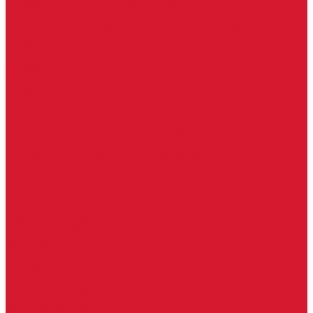
Ручки к противопожарным дверям
Ручки на розетке
Ручки-кольца, дверные молотки, ручки стучалки
Ручки кнобы
Ручки кнопки
Ручки на планке
Ручки раздельные, комплект
Ручки скобы
Заготовки ключей
Автомобильные заготовки ключей
Автомобильные ключи (спецключи)
Английские ключи
Бородковые, флажковые ключи (Дверняк)
Вертикальные ключи
Крестовые ключи
Помповые, трубчатые ключи
Разные ключи
Сейфовые ключи
Финские ключи (Abloy)
Чипы для домофона
Скобяные изделия
Крючки мебельные
Накладки амбарные
Полкодержатели
Пружины дверные