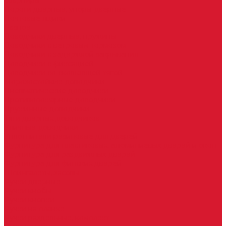
Шарниры
Пороги дверные, упоры дверные
Почтовые ящики
Разное
Доводчики дверные, пружины
Доводчики с ветровым тормозом
Доводчики с задержкой закрывания
Доводчики с фиксацией
Доводчики со скользящей тягой
Морозостойкие доводчики
Пневматические доводчики
Противопожарные доводчики
Пружинные доводчики
Тяги дверных доводчиков
Уличные доводчики
Уплотнители резиновые для дверей
Фурнитура для пластиковых, алюминиевых дверей и окон
Фурнитура для раздвижных дверей
Фурнитура для финских дверей
Шпингалеты, засовы
Ручки дверные
Ручки кнобы
Ручки кнопки
Ручки на планке
Ручки раздельные, комплект