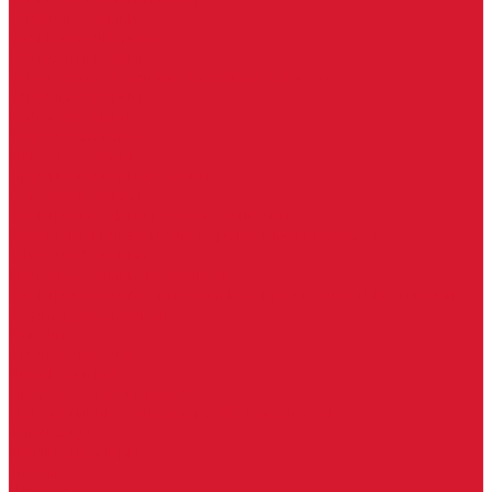
Гаражные замки
Задвижки дверные
Депозитные замки
Замок велосипедный, тросовый, цепной
Защелки дверные
Кодовые замки
Мастер системы
Навесные замки
Противопожарные замки
Сейфовые замки
Электро-магнитные замки, защелки
Комплекты ключей для перекодировки замков
Ответные планки
Почтовые замки, мебельные
Электромеханические замки, защелки, ответные планки
Фурнитура дверная
Ригели
Броненакладки
Глазки, оптика
Дверные цифры, номера
Декоративные накладки, WC-комплекты
Ключницы
Петли, шарниры
Петли