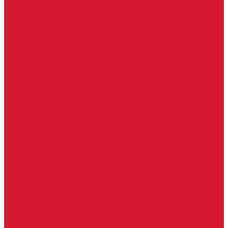
Каталог товаров
Замки
Электронные замки Smart Lock
Цилиндровый механизм
Врезные замки
Накладные замки
Замки для китайских дверей
Замки для пластиковых, алюминиевых дверей
Врезные замки в сборе (ручка + цилиндр)
Замки для рольставней
Замки для финских дверей
Гаражные замки
Задвижки дверные
Депозитные замки
Замок велосипедный, тросовый, цепной
Защелки дверные
Кодовые замки
Мастер системы
Навесные замки
Противопожарные замки
Сейфовые замки
Электро-магнитные замки, защелки
Комплекты ключей для перекодировки замков
Ответные планки
Почтовые замки, мебельные