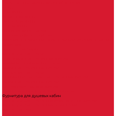
Регистраторы, камеры видеонаблюдения
СКУД
Домофоны
Аудио домофоны
Видео домофоны
IP-домофоны
Вызывная видео-панель
Переговорные устройства
Изделия под заказ (витражи, козырьки, изделия по вашим
размерам)
Ворота, шлагбаумы
Фурнитура для стекла
Доводчики для стеклянных дверей
Зажимные профили для стекла
Замки для стеклянных дверей
Крепления для стекла
Раздвижные системы для стеклянных дверей
Ручки для стеклянных дверей
Системы маятниковых дверей
Спайдеры и фурнитура для козырьков
Фурнитура для душевых кабин
Фурнитура для стеклянных межкомнатных дверей
Фурнитура для стеклянных ограждений
Мастер системы
Услуги