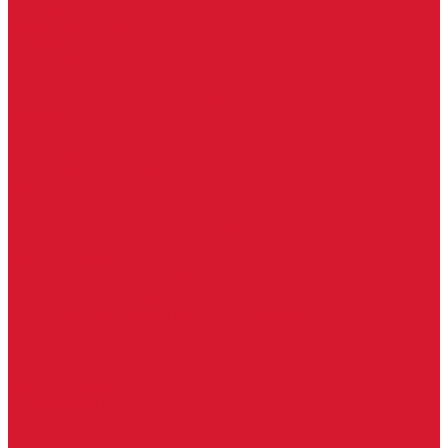
Часовые батарейки
Элементы питания
Аксессуары
Автомобильные брелоки
Бирки для ключей
Брелоки для ключей (Брелки)
Карабины для ключей
Кольца для ключей
Полукольца для ключей
Цепочки для ключей
Чехлы для ключей
Автосигнализация, брелоки-пульты
Пульты-брелоки для ворот, шлагбаумов
Окна
Оконная фурнитура
Фурнитура для китайских дверей
Ручки для китайских дверей
Регистраторы, камеры видеонаблюдения
СКУД
Домофоны
Аудио домофоны
Видео домофоны
IP-домофоны
Вызывная видео-панель
Переговорные устройства