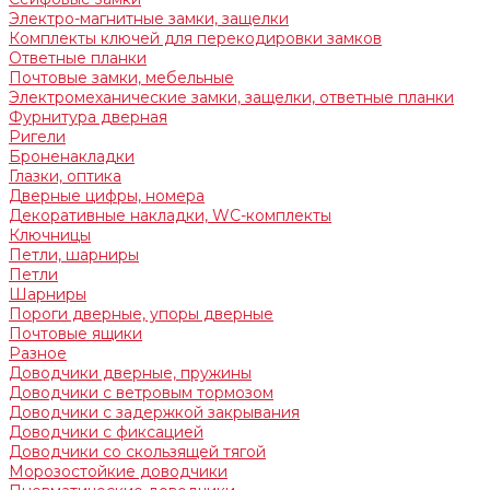
Электро-магнитные замки, защелки
Комплекты ключей для перекодировки замков
Ответные планки
Почтовые замки, мебельные
Электромеханические замки, защелки, ответные планки
Фурнитура дверная
Ригели
Броненакладки
Глазки, оптика
Дверные цифры, номера
Декоративные накладки, WC-комплекты
Ключницы
Петли, шарниры
Петли
Шарниры
Пороги дверные, упоры дверные
Почтовые ящики
Разное
Доводчики дверные, пружины
Доводчики с ветровым тормозом
Доводчики с задержкой закрывания
Доводчики с фиксацией
Доводчики со скользящей тягой
Морозостойкие доводчики