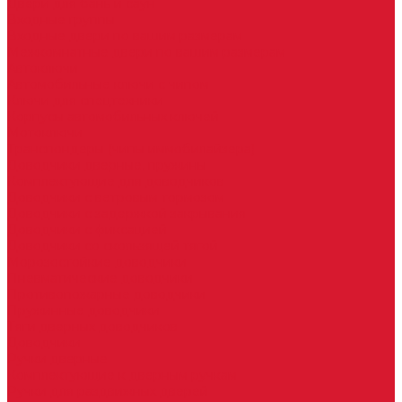
Двери для бань и саун
Входные группы
Входные двери по вашим размерам
Межкомнатные двери по вашим размерам
Автоключи
Автомобильные ключи с чипом
Ключи для спецтехники
Корпусы автомобильных ключей
Мотоключи
Транспондеры (чипы иммобилайзера)
Доводчики дверные, пружины
Комплектующие для доводчиков
Доводчики с ветровым тормозом
Доводчики с задержкой закрывания
Доводчики с фиксацией
Доводчики со скользящей тягой
Морозостойкие доводчики
Пневматические доводчики
Противопожарные доводчики
Пружинные доводчики
Тяги дверных доводчиков
Доводчики
Ручки дверные
Комплектующие к дверным ручкам
Ручки для раздвижных дверей