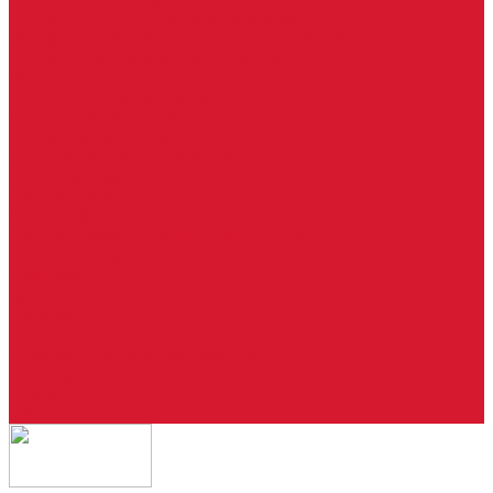
Ремонт брелоков (кнопки, дисплеи)
Программирование и нарезка автомобильных ключей
Ремонт замков и ключей зажигания
Двери, ворота
Установка дверей, ворот
Доставка дверей, ворот
Ремонт дверей, ворот
Подбор замков и фурнитуры
Услуги дизайнера
Консультация
Домофоны, СКУД
Консультация по домофонам и СКУД
Установка домофонов, СКУД
Гарантия
Производители
Компания
Статьи
Политика конфиденциальности
Сертификаты
Отзывы
Контакты