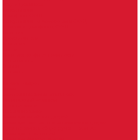
Услуги дизайнера
Консультация
Домофоны, СКУД
Консультация по домофонам и СКУД
Установка домофонов, СКУД
Гарантия
Производители
Компания
Статьи
Политика конфиденциальности
Сертификаты
Отзывы
Контакты
...
Каталог товаров
Замки
Электронные замки Smart Lock
Цилиндровый механизм
Врезные замки
Накладные замки
Замки для китайских дверей
Замки для пластиковых, алюминиевых дверей
Врезные замки в сборе (ручка + цилиндр)
Замки для рольставней
Замки для финских дверей