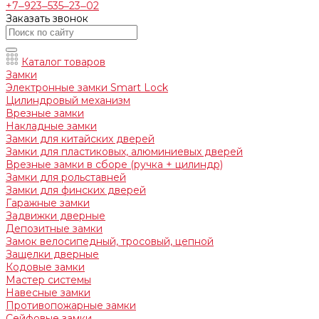
+7‒923‒535‒23‒02
Заказать звонок
Каталог товаров
Замки
Электронные замки Smart Lock
Цилиндровый механизм
Врезные замки
Накладные замки
Замки для китайских дверей
Замки для пластиковых, алюминиевых дверей
Врезные замки в сборе (ручка + цилиндр)
Замки для рольставней
Замки для финских дверей
Гаражные замки
Задвижки дверные
Депозитные замки
Замок велосипедный, тросовый, цепной
Защелки дверные
Кодовые замки
Мастер системы
Навесные замки
Противопожарные замки
Сейфовые замки