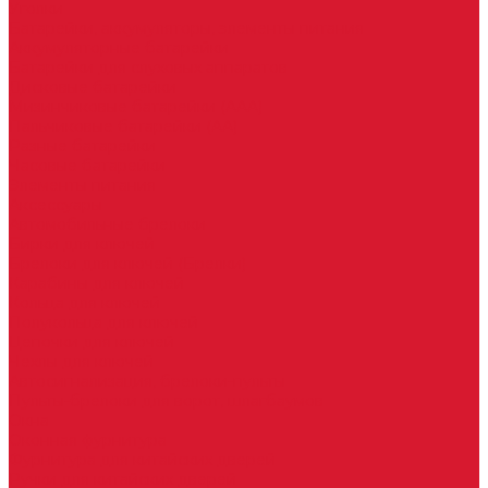
Уголки
Батарейки, аккумуляторы, элементы питания
Аккумуляторные батарейки
Батарейки для слуховых аппаратов
Дисковые батарейки
Мизинчиковые батарейки (AAA)
Пальчиковые батарейки (AA)
Разные батарейки
Часовые батарейки
Элементы питания
Аксессуары
Автомобильные брелоки
Бирки для ключей
Брелоки для ключей (Брелки)
Карабины для ключей
Кольца для ключей
Полукольца для ключей
Цепочки для ключей
Чехлы для ключей
Автосигнализация, брелоки-пульты
Пульты-брелоки для ворот, шлагбаумов
Окна
Оконная фурнитура
Фурнитура для китайских дверей
Ручки для китайских дверей