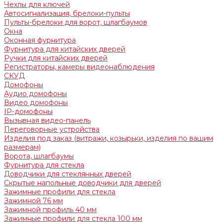
Чехлы для ключей
Автосигнализация, брелоки-пульты
Пульты-брелоки для ворот, шлагбаумов
Окна
Оконная фурнитура
Фурнитура для китайских дверей
Ручки для китайских дверей
Регистраторы, камеры видеонаблюдения
СКУД
Домофоны
Аудио домофоны
Видео домофоны
IP-домофоны
Вызывная видео-панель
Переговорные устройства
Изделия под заказ (витражи, козырьки, изделия по вашим
размерам)
Ворота, шлагбаумы
Фурнитура для стекла
Доводчики для стеклянных дверей
Скрытые напольные доводчики для дверей
Зажимные профили для стекла
Зажимной 76 мм
Зажимной профиль 40 мм
Зажимные профили для стекла 100 мм