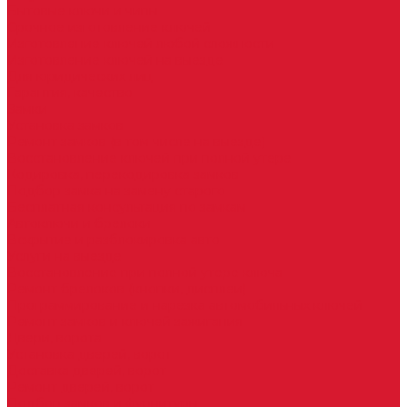
Бытовые ключи и чипы
Срочное изготовление ключей
Изготовление ключей любой сложности
Изготовление ключей на выезде
Для юридических лиц
Гарантия, качество
Замки
Установка замков
Ремонт замков (в том числе на выезде)
Восстановление ключей при полной утере
Кодировка, перекодировка замков
Подбор замка на замену старого
Бесплатная консультация по замкам
Автоключи и брелоки
Вскрытие и разблокировка авто
Услуги на выезде
Восстановление при полной утере ключа
Ремонт брелоков (кнопки, дисплеи)
Программирование и нарезка автомобильных ключей
Ремонт замков и ключей зажигания
Двери, ворота
Установка дверей, ворот
Доставка дверей, ворот
Ремонт дверей, ворот
Подбор замков и фурнитуры