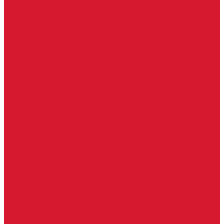
Серия Вектор
Ручки для стеклянных дверей
Ручка для стеклянной двери с замком
Ручки &quot;Лайт&quot; тонкостенные
Ручки для бань и саун
Ручки офисные
Ручки под заказ
Ручки-кнобы
Системы маятниковых дверей
Серия «Вектор»
Системы маятниковых дверей «Классика»
Спайдеры и фурнитура для козырьков
Спайдеры для стекла
Фурнитура для стеклянных козырьков
Фурнитура для душевых кабин
Акваслайд душевая кабина
Коннекторы для душевых кабин
Петли без реза уплотнителя
Петли для душевых кабин
Профили для душевых кабин
Профиль уплотнительный ПВХ
Штанги для душевой кабины из стекла
Фурнитура для стеклянных межкомнатных дверей
Алюминиевые коробки для стеклянных дверей
Замки для стеклянных дверей с нажимной ручкой