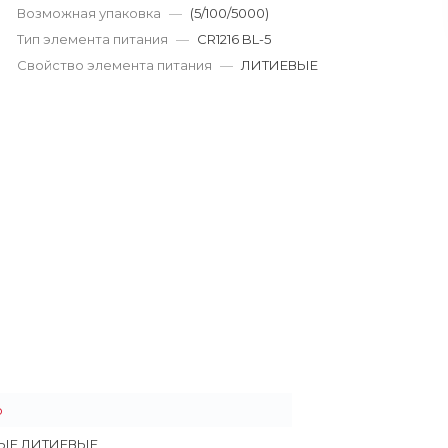
г. Кемерово, пр. Ленина
Возможная упаковка
—
(5/100/5000)
Пн-Пт: 9:00-19:00
Тип элемента питания
—
CR1216 BL-5
Cб-Вс: 9:00-17:00
Свойство элемента питания
—
ЛИТИЕВЫЕ
korund119@yandex.ru
o
ЫЕ ЛИТИЕВЫЕ