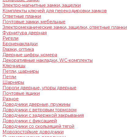
Электро-магнитные замки, защелки
Комплекты ключей для перекодировки замков
Ответные планки
Почтовые замки, мебельные
Электромеханические замки, защелки, ответные планки
Фурнитура дверная
Ригели
Броненакладки
Глазки, оптика
Дверные цифры, номера
Декоративные накладки, WC-комплекты
Ключницы
Петли, шарниры
Петли
Шарниры
Пороги дверные, упоры дверные
Почтовые ящики
Разное
Доводчики дверные, пружины
Доводчики с ветровым тормозом
Доводчики с задержкой закрывания
Доводчики с фиксацией
Доводчики со скользящей тягой
Морозостойкие доводчики