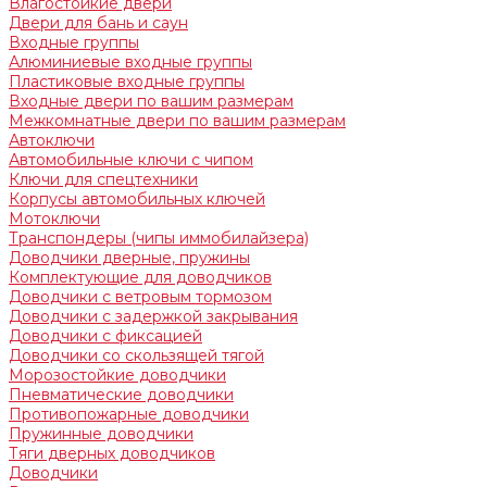
Влагостойкие двери
Двери для бань и саун
Входные группы
Алюминиевые входные группы
Пластиковые входные группы
Входные двери по вашим размерам
Межкомнатные двери по вашим размерам
Автоключи
Автомобильные ключи с чипом
Ключи для спецтехники
Корпусы автомобильных ключей
Мотоключи
Транспондеры (чипы иммобилайзера)
Доводчики дверные, пружины
Комплектующие для доводчиков
Доводчики с ветровым тормозом
Доводчики с задержкой закрывания
Доводчики с фиксацией
Доводчики со скользящей тягой
Морозостойкие доводчики
Пневматические доводчики
Противопожарные доводчики
Пружинные доводчики
Тяги дверных доводчиков
Доводчики