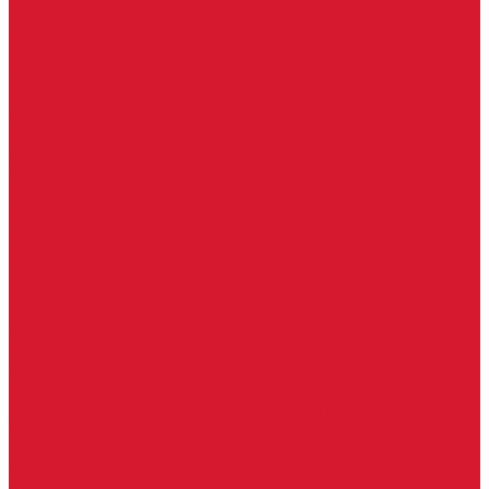
Гаражные замки
Задвижки дверные
Депозитные замки
Замок велосипедный, тросовый, цепной
Защелки дверные
Кодовые замки
Мастер системы
Навесные замки
Противопожарные замки
Сейфовые замки
Электро-магнитные замки, защелки
Комплекты ключей для перекодировки замков
Ответные планки
Почтовые замки, мебельные
Электромеханические замки, защелки, ответные планки
Фурнитура дверная
Ригели
Броненакладки
Глазки, оптика
Дверные цифры, номера
Декоративные накладки, WC-комплекты
Ключницы
Петли, шарниры
Петли