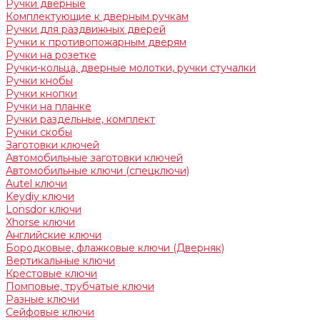
Ручки дверные
Комплектующие к дверным ручкам
Ручки для раздвижных дверей
Ручки к противопожарным дверям
Ручки на розетке
Ручки-кольца, дверные молотки, ручки стучалки
Ручки кнобы
Ручки кнопки
Ручки на планке
Ручки раздельные, комплект
Ручки скобы
Заготовки ключей
Автомобильные заготовки ключей
Автомобильные ключи (спецключи)
Autel ключи
Keydiy ключи
Lonsdor ключи
Xhorse ключи
Английские ключи
Бородковые, флажковые ключи (Дверняк)
Вертикальные ключи
Крестовые ключи
Помповые, трубчатые ключи
Разные ключи
Сейфовые ключи