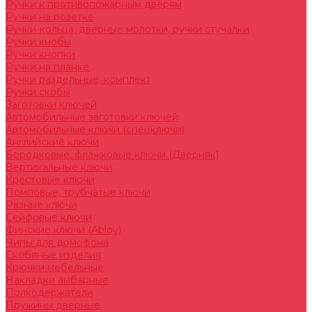
Ручки к противопожарным дверям
Ручки на розетке
Ручки-кольца, дверные молотки, ручки стучалки
Ручки кнобы
Ручки кнопки
Ручки на планке
Ручки раздельные, комплект
Ручки скобы
Заготовки ключей
Автомобильные заготовки ключей
Автомобильные ключи (спецключи)
Английские ключи
Бородковые, флажковые ключи (Дверняк)
Вертикальные ключи
Крестовые ключи
Помповые, трубчатые ключи
Разные ключи
Сейфовые ключи
Финские ключи (Abloy)
Чипы для домофона
Скобяные изделия
Крючки мебельные
Накладки амбарные
Полкодержатели
Пружины дверные