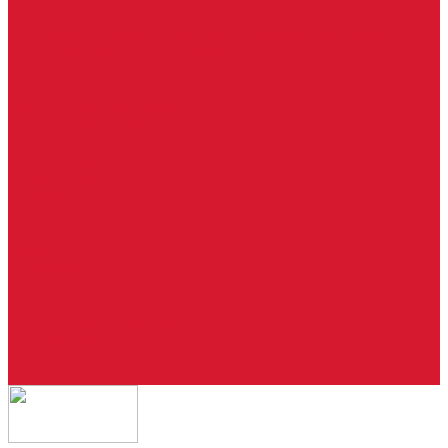
Ремонт брелоков (кнопки, дисплеи)
Программирование и нарезка автомобильных ключей
Ремонт замков и ключей зажигания
Двери, ворота
Установка дверей, ворот
Доставка дверей, ворот
Ремонт дверей, ворот
Подбор замков и фурнитуры
Услуги дизайнера
Консультация
Домофоны, СКУД
Консультация по домофонам и СКУД
Установка домофонов, СКУД
Гарантия
Производители
Компания
Статьи
Политика конфиденциальности
Сертификаты
Отзывы
Контакты