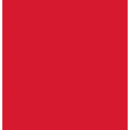
Ручки скобы
Двери, арки, люки, перегородки
Межкомнатные двери
Входные двери
Противопожарные двери
Противопожарные алюминиевые двери
Противопожарные деревянные двери
Противопожарные металлические двери (ДМП)
Противопожарные пластиковые двери
Офисные двери
Влагостойкие двери
Двери для бань и саун
Входные группы
Алюминиевые входные группы
Пластиковые входные группы
Входные двери по вашим размерам
Межкомнатные двери по вашим размерам
Автоключи
Автомобильные ключи с чипом
Ключи для спецтехники
Корпусы автомобильных ключей
Мотоключи
Транспондеры (чипы иммобилайзера)
Доводчики дверные, пружины
Комплектующие для доводчиков