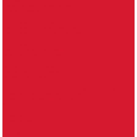
Шарниры
Пороги дверные, упоры дверные
Почтовые ящики
Разное
Доводчики дверные, пружины
Доводчики с ветровым тормозом
Доводчики с задержкой закрывания
Доводчики с фиксацией
Доводчики со скользящей тягой
Морозостойкие доводчики
Пневматические доводчики
Противопожарные доводчики
Пружинные доводчики
Тяги дверных доводчиков
Уличные доводчики
Уплотнители резиновые для дверей
Фурнитура для пластиковых, алюминиевых дверей и окон
Фурнитура для раздвижных дверей
Фурнитура для финских дверей
Шпингалеты, засовы
Ручки дверные
Ручки кнобы
Ручки кнопки
Ручки на планке
Ручки раздельные, комплект