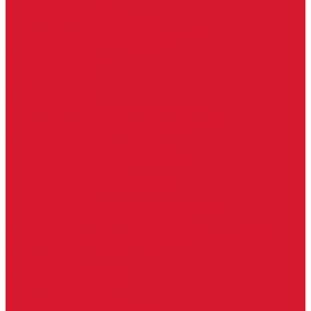
Бытовые ключи и чипы
Срочное изготовление ключей
Изготовление ключей любой сложности
Изготовление ключей на выезде
Для юридических лиц
Гарантия, качество
Замки
Установка замков
Ремонт замков (в том числе на выезде)
Восстановление ключей при полной утере
Кодировка, перекодировка замков
Подбор замка на замену старого
Бесплатная консультация по замкам
Автоключи и брелоки
Вскрытие и разблокировка авто
Услуги на выезде
Восстановление при полной утере ключа
Ремонт брелоков (кнопки, дисплеи)
Программирование и нарезка автомобильных ключей
Ремонт замков и ключей зажигания
Двери, ворота
Установка дверей, ворот
Доставка дверей, ворот
Ремонт дверей, ворот
Подбор замков и фурнитуры