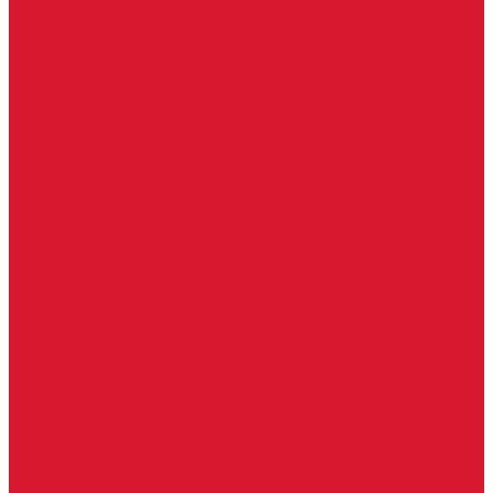
Keydiy ключи
Lonsdor ключи
Xhorse ключи
Английские ключи
Бородковые, флажковые ключи (Дверняк)
Вертикальные ключи
Крестовые ключи
Помповые, трубчатые ключи
Разные ключи
Сейфовые ключи
Финские ключи (Abloy)
Чипы для домофона
Скобяные изделия
Крючки мебельные
Накладки амбарные
Полкодержатели
Пружины дверные
Уголки
Батарейки, аккумуляторы, элементы питания
Аккумуляторные батарейки
Батарейки для слуховых аппаратов
Дисковые батарейки
Мизинчиковые батарейки (AAA)
Пальчиковые батарейки (AA)
Разные батарейки