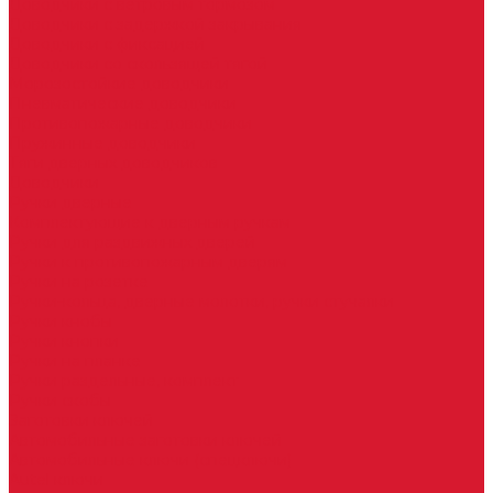
Доводчики с ветровым тормозом
Доводчики с задержкой закрывания
Доводчики с фиксацией
Доводчики со скользящей тягой
Морозостойкие доводчики
Пневматические доводчики
Противопожарные доводчики
Пружинные доводчики
Тяги дверных доводчиков
Доводчики
Ручки дверные
Комплектующие к дверным ручкам
Ручки для раздвижных дверей
Ручки к противопожарным дверям
Ручки на розетке
Ручки-кольца, дверные молотки, ручки стучалки
Ручки кнобы
Ручки кнопки
Ручки на планке
Ручки раздельные, комплект
Ручки скобы
Заготовки ключей
Автомобильные заготовки ключей
Автомобильные ключи (спецключи)
Autel ключи