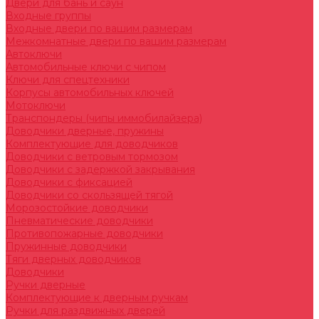
Двери для бань и саун
Входные группы
Входные двери по вашим размерам
Межкомнатные двери по вашим размерам
Автоключи
Автомобильные ключи с чипом
Ключи для спецтехники
Корпусы автомобильных ключей
Мотоключи
Транспондеры (чипы иммобилайзера)
Доводчики дверные, пружины
Комплектующие для доводчиков
Доводчики с ветровым тормозом
Доводчики с задержкой закрывания
Доводчики с фиксацией
Доводчики со скользящей тягой
Морозостойкие доводчики
Пневматические доводчики
Противопожарные доводчики
Пружинные доводчики
Тяги дверных доводчиков
Доводчики
Ручки дверные
Комплектующие к дверным ручкам
Ручки для раздвижных дверей