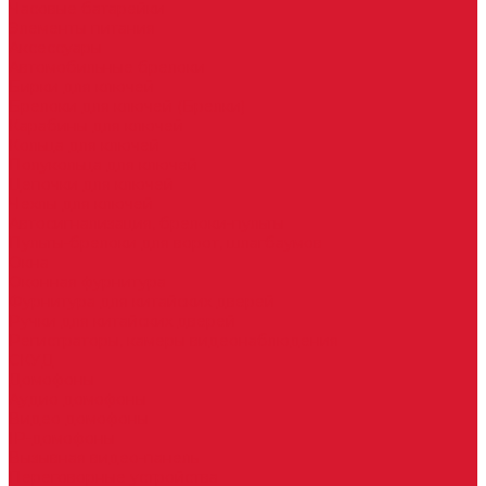
Часовые батарейки
Элементы питания
Аксессуары
Автомобильные брелоки
Бирки для ключей
Брелоки для ключей (Брелки)
Карабины для ключей
Кольца для ключей
Полукольца для ключей
Цепочки для ключей
Чехлы для ключей
Автосигнализация, брелоки-пульты
Пульты-брелоки для ворот, шлагбаумов
Окна
Оконная фурнитура
Фурнитура для китайских дверей
Ручки для китайских дверей
Регистраторы, камеры видеонаблюдения
СКУД
Домофоны
Аудио домофоны
Видео домофоны
IP-домофоны
Вызывная видео-панель
Переговорные устройства