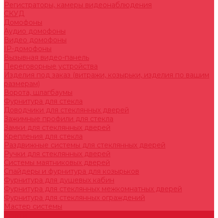
Регистраторы, камеры видеонаблюдения
СКУД
Домофоны
Аудио домофоны
Видео домофоны
IP-домофоны
Вызывная видео-панель
Переговорные устройства
Изделия под заказ (витражи, козырьки, изделия по вашим
размерам)
Ворота, шлагбаумы
Фурнитура для стекла
Доводчики для стеклянных дверей
Зажимные профили для стекла
Замки для стеклянных дверей
Крепления для стекла
Раздвижные системы для стеклянных дверей
Ручки для стеклянных дверей
Системы маятниковых дверей
Спайдеры и фурнитура для козырьков
Фурнитура для душевых кабин
Фурнитура для стеклянных межкомнатных дверей
Фурнитура для стеклянных ограждений
Мастер системы
Услуги