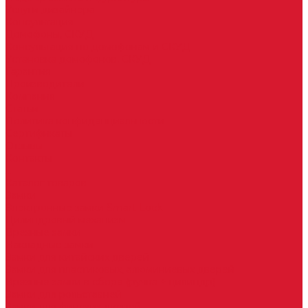
Услуги дизайнера
Консультация
Домофоны, СКУД
Консультация по домофонам и СКУД
Установка домофонов, СКУД
Гарантия
Производители
Компания
Статьи
Политика конфиденциальности
Сертификаты
Отзывы
Контакты
...
Каталог товаров
Замки
Электронные замки Smart Lock
Цилиндровый механизм
Врезные замки
Накладные замки
Замки для китайских дверей
Замки для пластиковых, алюминиевых дверей
Врезные замки в сборе (ручка + цилиндр)
Замки для рольставней
Замки для финских дверей