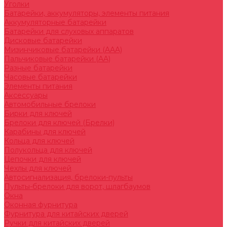
Уголки
Батарейки, аккумуляторы, элементы питания
Аккумуляторные батарейки
Батарейки для слуховых аппаратов
Дисковые батарейки
Мизинчиковые батарейки (AAA)
Пальчиковые батарейки (AA)
Разные батарейки
Часовые батарейки
Элементы питания
Аксессуары
Автомобильные брелоки
Бирки для ключей
Брелоки для ключей (Брелки)
Карабины для ключей
Кольца для ключей
Полукольца для ключей
Цепочки для ключей
Чехлы для ключей
Автосигнализация, брелоки-пульты
Пульты-брелоки для ворот, шлагбаумов
Окна
Оконная фурнитура
Фурнитура для китайских дверей
Ручки для китайских дверей