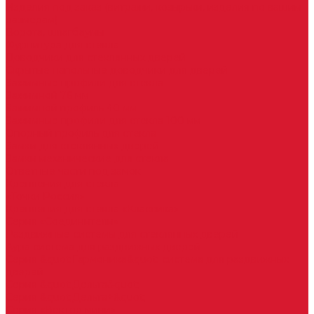
Изделия под заказ (витражи, козырьки, изделия по вашим
размерам)
Ворота, шлагбаумы
Фурнитура для стекла
Доводчики для стеклянных дверей
Скрытые напольные доводчики для дверей
Зажимные профили для стекла
Зажимной 76 мм
Зажимной профиль 40 мм
Зажимные профили для стекла 100 мм
Опорный профиль для стекла
Замки для стеклянных дверей
Замки механические для стекла
Ответные части под замок
Крепления для стекла
«Точки Россия»
Крепления для стекла «Классика»
Серия «Соединители»
Раздвижные системы для стеклянных дверей
Аура система для раздвижных дверей
Серия &quot;Гармоника&quot; система для раздвижных
дверей
Серия &quot;Дельта&quot;
Серия &quot;Дельта+&quot;
Серия «Вектор мини»