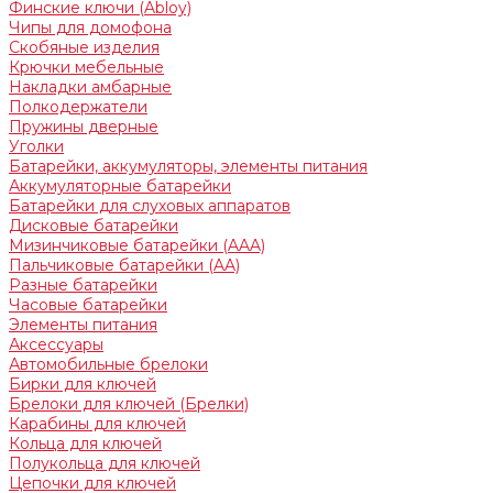
Финские ключи (Abloy)
Чипы для домофона
Скобяные изделия
Крючки мебельные
Накладки амбарные
Полкодержатели
Пружины дверные
Уголки
Батарейки, аккумуляторы, элементы питания
Аккумуляторные батарейки
Батарейки для слуховых аппаратов
Дисковые батарейки
Мизинчиковые батарейки (AAA)
Пальчиковые батарейки (AA)
Разные батарейки
Часовые батарейки
Элементы питания
Аксессуары
Автомобильные брелоки
Бирки для ключей
Брелоки для ключей (Брелки)
Карабины для ключей
Кольца для ключей
Полукольца для ключей
Цепочки для ключей