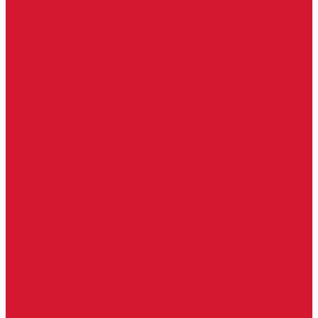
Серия Вектор
Ручки для стеклянных дверей
Ручка для стеклянной двери с замком
Ручки &quot;Лайт&quot; тонкостенные
Ручки для бань и саун
Ручки офисные
Ручки под заказ
Ручки-кнобы
Системы маятниковых дверей
Серия «Вектор»
Системы маятниковых дверей «Классика»
Спайдеры и фурнитура для козырьков
Спайдеры для стекла
Фурнитура для стеклянных козырьков
Фурнитура для душевых кабин
Акваслайд душевая кабина
Коннекторы для душевых кабин
Петли без реза уплотнителя
Петли для душевых кабин
Профили для душевых кабин
Профиль уплотнительный ПВХ
Штанги для душевой кабины из стекла
Фурнитура для стеклянных межкомнатных дверей
Алюминиевые коробки для стеклянных дверей
Замки для стеклянных дверей с нажимной ручкой