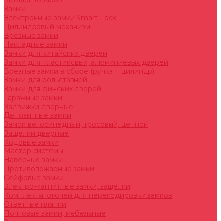
Каталог товаров
Замки
Электронные замки Smart Lock
Цилиндровый механизм
Врезные замки
Накладные замки
Замки для китайских дверей
Замки для пластиковых, алюминиевых дверей
Врезные замки в сборе (ручка + цилиндр)
Замки для рольставней
Замки для финских дверей
Гаражные замки
Задвижки дверные
Депозитные замки
Замок велосипедный, тросовый, цепной
Защелки дверные
Кодовые замки
Мастер системы
Навесные замки
Противопожарные замки
Сейфовые замки
Электро-магнитные замки, защелки
Комплекты ключей для перекодировки замков
Ответные планки
Почтовые замки, мебельные