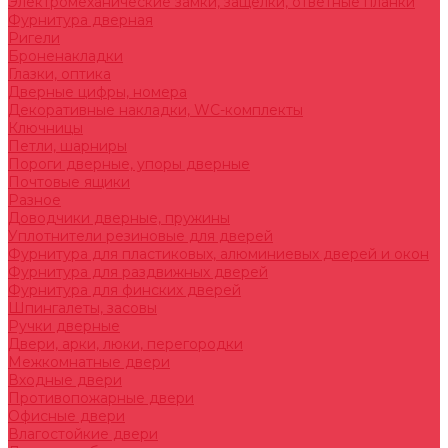
Электромеханические замки, защелки, ответные планки
Фурнитура дверная
Ригели
Броненакладки
Глазки, оптика
Дверные цифры, номера
Декоративные накладки, WC-комплекты
Ключницы
Петли, шарниры
Пороги дверные, упоры дверные
Почтовые ящики
Разное
Доводчики дверные, пружины
Уплотнители резиновые для дверей
Фурнитура для пластиковых, алюминиевых дверей и окон
Фурнитура для раздвижных дверей
Фурнитура для финских дверей
Шпингалеты, засовы
Ручки дверные
Двери, арки, люки, перегородки
Межкомнатные двери
Входные двери
Противопожарные двери
Офисные двери
Влагостойкие двери