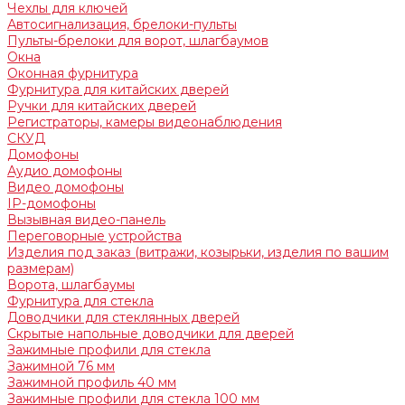
Чехлы для ключей
Автосигнализация, брелоки-пульты
Пульты-брелоки для ворот, шлагбаумов
Окна
Оконная фурнитура
Фурнитура для китайских дверей
Ручки для китайских дверей
Регистраторы, камеры видеонаблюдения
СКУД
Домофоны
Аудио домофоны
Видео домофоны
IP-домофоны
Вызывная видео-панель
Переговорные устройства
Изделия под заказ (витражи, козырьки, изделия по вашим
размерам)
Ворота, шлагбаумы
Фурнитура для стекла
Доводчики для стеклянных дверей
Скрытые напольные доводчики для дверей
Зажимные профили для стекла
Зажимной 76 мм
Зажимной профиль 40 мм
Зажимные профили для стекла 100 мм