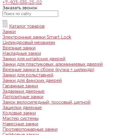
+7‒923‒535‒23‒02
Заказать звонок
Каталог товаров
Замки
Электронные замки Smart Lock
Цилиндровый механизм
Врезные замки
Накладные замки
Замки для китайских дверей
Замки для пластиковых, алюминиевых дверей
Врезные замки в сборе (ручка + цилиндр)
Замки для рольставней
Замки для финских дверей
Гаражные замки
Задвижки дверные
Депозитные замки
Замок велосипедный, тросовый, цепной
Защелки дверные
Кодовые замки
Мастер системы
Навесные замки
Противопожарные замки
Сейфовые замки