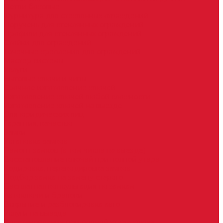
Петли боковые
Фурнитура для стеклянных ограждений
Поручень для стеклянных ограждений
Профили для стеклянных ограждений
Стойки для ограждений
Точечные крепления для ограждений
Мастер системы
Услуги
Бытовые ключи и чипы
Срочное изготовление ключей
Изготовление ключей любой сложности
Изготовление ключей на выезде
Для юридических лиц
Гарантия, качество
Замки
Установка замков
Ремонт замков (в том числе на выезде)
Восстановление ключей при полной утере
Кодировка, перекодировка замков
Подбор замка на замену старого
Бесплатная консультация по замкам
Автоключи и брелоки
Вскрытие и разблокировка авто
Услуги на выезде
Восстановление при полной утере ключа