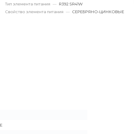
Тип элемента питания
—
R392 SR41W
Пн-Пт: 9:00-19:00
Cб-Вс: 9:00-17:00
Свойство элемента питания
—
СЕРЕБРЯНО-ЦИНКОВЫЕ
korund119@yandex.ru
Е