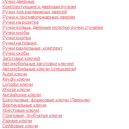
Ручки дверные
Комплектующие к дверным ручкам
Ручки для раздвижных дверей
Ручки к противопожарным дверям
Ручки на розетке
Ручки-кольца, дверные молотки, ручки стучалки
Ручки кнобы
Ручки кнопки
Ручки на планке
Ручки раздельные, комплект
Ручки скобы
Заготовки ключей
Автомобильные заготовки ключей
Автомобильные ключи (спецключи)
Autel ключи
Keydiy ключи
Lonsdor ключи
Xhorse ключи
Английские ключи
Бородковые, флажковые ключи (Дверняк)
Вертикальные ключи
Крестовые ключи
Помповые, трубчатые ключи
Разные ключи
Сейфовые ключи