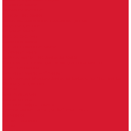
Гаражные замки
Задвижки дверные
Депозитные замки
Замок велосипедный, тросовый, цепной
Защелки дверные
Кодовые замки
Мастер системы
Навесные замки
Противопожарные замки
Сейфовые замки
Электро-магнитные замки, защелки
Комплекты ключей для перекодировки замков
Ответные планки
Почтовые замки, мебельные
Электромеханические замки, защелки, ответные планки
Фурнитура дверная
Ригели
Броненакладки
Глазки, оптика
Дверные цифры, номера
Декоративные накладки, WC-комплекты
Ключницы
Петли, шарниры
Петли