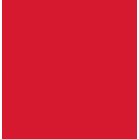
Шарниры
Пороги дверные, упоры дверные
Почтовые ящики
Разное
Доводчики дверные, пружины
Доводчики с ветровым тормозом
Доводчики с задержкой закрывания
Доводчики с фиксацией
Доводчики со скользящей тягой
Морозостойкие доводчики
Пневматические доводчики
Противопожарные доводчики
Пружинные доводчики
Тяги дверных доводчиков
Уличные доводчики
Уплотнители резиновые для дверей
Фурнитура для пластиковых, алюминиевых дверей и окон
Фурнитура для раздвижных дверей
Фурнитура для финских дверей
Шпингалеты, засовы
Ручки дверные
Ручки кнобы
Ручки кнопки
Ручки на планке
Ручки раздельные, комплект