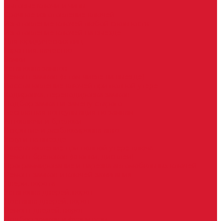
Бытовые ключи и чипы
Срочное изготовление ключей
Изготовление ключей любой сложности
Изготовление ключей на выезде
Для юридических лиц
Гарантия, качество
Замки
Установка замков
Ремонт замков (в том числе на выезде)
Восстановление ключей при полной утере
Кодировка, перекодировка замков
Подбор замка на замену старого
Бесплатная консультация по замкам
Автоключи и брелоки
Вскрытие и разблокировка авто
Услуги на выезде
Восстановление при полной утере ключа
Ремонт брелоков (кнопки, дисплеи)
Программирование и нарезка автомобильных ключей
Ремонт замков и ключей зажигания
Двери, ворота
Установка дверей, ворот
Доставка дверей, ворот
Ремонт дверей, ворот
Подбор замков и фурнитуры