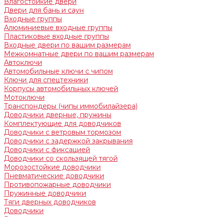
Влагостойкие двери
Двери для бань и саун
Входные группы
Алюминиевые входные группы
Пластиковые входные группы
Входные двери по вашим размерам
Межкомнатные двери по вашим размерам
Автоключи
Автомобильные ключи с чипом
Ключи для спецтехники
Корпусы автомобильных ключей
Мотоключи
Транспондеры (чипы иммобилайзера)
Доводчики дверные, пружины
Комплектующие для доводчиков
Доводчики с ветровым тормозом
Доводчики с задержкой закрывания
Доводчики с фиксацией
Доводчики со скользящей тягой
Морозостойкие доводчики
Пневматические доводчики
Противопожарные доводчики
Пружинные доводчики
Тяги дверных доводчиков
Доводчики