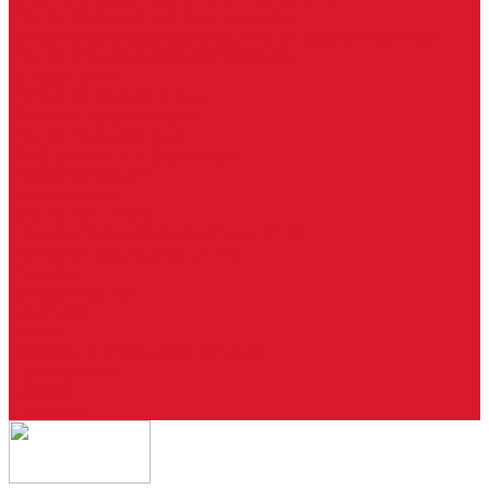
Ремонт брелоков (кнопки, дисплеи)
Программирование и нарезка автомобильных ключей
Ремонт замков и ключей зажигания
Двери, ворота
Установка дверей, ворот
Доставка дверей, ворот
Ремонт дверей, ворот
Подбор замков и фурнитуры
Услуги дизайнера
Консультация
Домофоны, СКУД
Консультация по домофонам и СКУД
Установка домофонов, СКУД
Гарантия
Производители
Компания
Статьи
Политика конфиденциальности
Сертификаты
Отзывы
Контакты