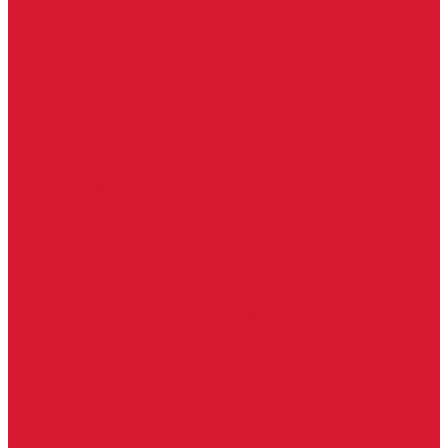
Часовые батарейки
Элементы питания
Аксессуары
Автомобильные брелоки
Бирки для ключей
Брелоки для ключей (Брелки)
Карабины для ключей
Кольца для ключей
Полукольца для ключей
Цепочки для ключей
Чехлы для ключей
Автосигнализация, брелоки-пульты
Пульты-брелоки для ворот, шлагбаумов
Окна
Оконная фурнитура
Фурнитура для китайских дверей
Ручки для китайских дверей
Регистраторы, камеры видеонаблюдения
СКУД
Домофоны
Аудио домофоны
Видео домофоны
IP-домофоны
Вызывная видео-панель
Переговорные устройства