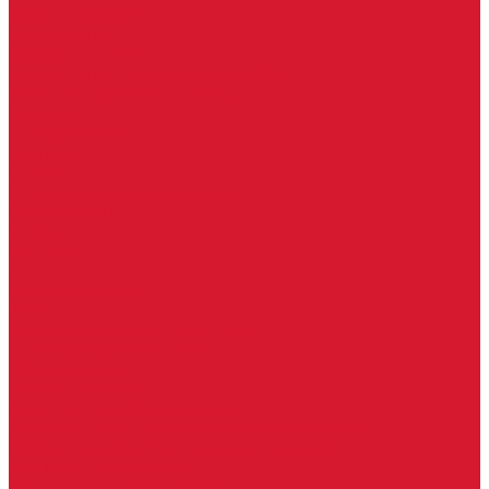
Услуги дизайнера
Консультация
Домофоны, СКУД
Консультация по домофонам и СКУД
Установка домофонов, СКУД
Гарантия
Производители
Компания
Статьи
Политика конфиденциальности
Сертификаты
Отзывы
Контакты
...
Каталог товаров
Замки
Электронные замки Smart Lock
Цилиндровый механизм
Врезные замки
Накладные замки
Замки для китайских дверей
Замки для пластиковых, алюминиевых дверей
Врезные замки в сборе (ручка + цилиндр)
Замки для рольставней
Замки для финских дверей