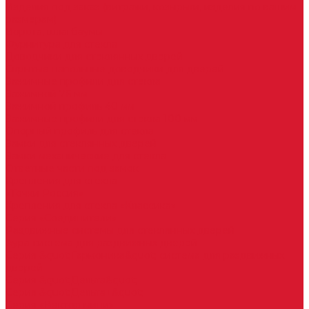
Изделия под заказ (витражи, козырьки, изделия по вашим
размерам)
Ворота, шлагбаумы
Фурнитура для стекла
Доводчики для стеклянных дверей
Скрытые напольные доводчики для дверей
Зажимные профили для стекла
Зажимной 76 мм
Зажимной профиль 40 мм
Зажимные профили для стекла 100 мм
Опорный профиль для стекла
Замки для стеклянных дверей
Замки механические для стекла
Ответные части под замок
Крепления для стекла
«Точки Россия»
Крепления для стекла «Классика»
Серия «Соединители»
Раздвижные системы для стеклянных дверей
Аура система для раздвижных дверей
Серия &quot;Гармоника&quot; система для раздвижных
дверей
Серия &quot;Дельта&quot;
Серия &quot;Дельта+&quot;
Серия «Вектор мини»