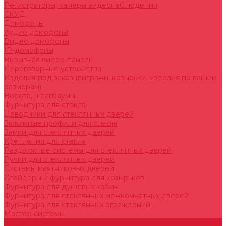
Регистраторы, камеры видеонаблюдения
СКУД
Домофоны
Аудио домофоны
Видео домофоны
IP-домофоны
Вызывная видео-панель
Переговорные устройства
Изделия под заказ (витражи, козырьки, изделия по вашим
размерам)
Ворота, шлагбаумы
Фурнитура для стекла
Доводчики для стеклянных дверей
Зажимные профили для стекла
Замки для стеклянных дверей
Крепления для стекла
Раздвижные системы для стеклянных дверей
Ручки для стеклянных дверей
Системы маятниковых дверей
Спайдеры и фурнитура для козырьков
Фурнитура для душевых кабин
Фурнитура для стеклянных межкомнатных дверей
Фурнитура для стеклянных ограждений
Мастер системы
Услуги