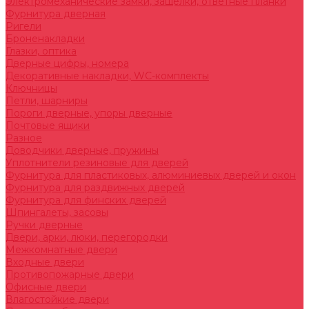
Электромеханические замки, защелки, ответные планки
Фурнитура дверная
Ригели
Броненакладки
Глазки, оптика
Дверные цифры, номера
Декоративные накладки, WC-комплекты
Ключницы
Петли, шарниры
Пороги дверные, упоры дверные
Почтовые ящики
Разное
Доводчики дверные, пружины
Уплотнители резиновые для дверей
Фурнитура для пластиковых, алюминиевых дверей и окон
Фурнитура для раздвижных дверей
Фурнитура для финских дверей
Шпингалеты, засовы
Ручки дверные
Двери, арки, люки, перегородки
Межкомнатные двери
Входные двери
Противопожарные двери
Офисные двери
Влагостойкие двери