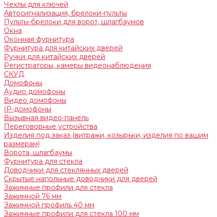
Чехлы для ключей
Автосигнализация, брелоки-пульты
Пульты-брелоки для ворот, шлагбаумов
Окна
Оконная фурнитура
Фурнитура для китайских дверей
Ручки для китайских дверей
Регистраторы, камеры видеонаблюдения
СКУД
Домофоны
Аудио домофоны
Видео домофоны
IP-домофоны
Вызывная видео-панель
Переговорные устройства
Изделия под заказ (витражи, козырьки, изделия по вашим
размерам)
Ворота, шлагбаумы
Фурнитура для стекла
Доводчики для стеклянных дверей
Скрытые напольные доводчики для дверей
Зажимные профили для стекла
Зажимной 76 мм
Зажимной профиль 40 мм
Зажимные профили для стекла 100 мм