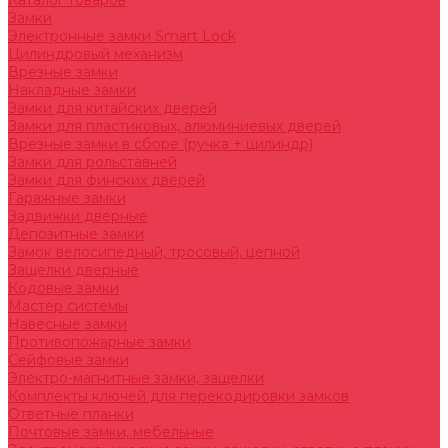
Каталог товаров
Замки
Электронные замки Smart Lock
Цилиндровый механизм
Врезные замки
Накладные замки
Замки для китайских дверей
Замки для пластиковых, алюминиевых дверей
Врезные замки в сборе (ручка + цилиндр)
Замки для рольставней
Замки для финских дверей
Гаражные замки
Задвижки дверные
Депозитные замки
Замок велосипедный, тросовый, цепной
Защелки дверные
Кодовые замки
Мастер системы
Навесные замки
Противопожарные замки
Сейфовые замки
Электро-магнитные замки, защелки
Комплекты ключей для перекодировки замков
Ответные планки
Почтовые замки, мебельные