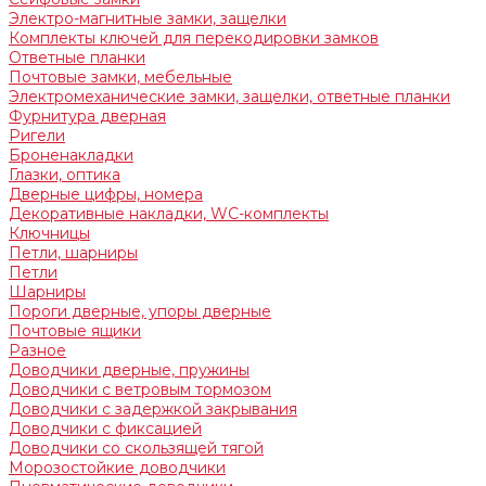
Электро-магнитные замки, защелки
Комплекты ключей для перекодировки замков
Ответные планки
Почтовые замки, мебельные
Электромеханические замки, защелки, ответные планки
Фурнитура дверная
Ригели
Броненакладки
Глазки, оптика
Дверные цифры, номера
Декоративные накладки, WC-комплекты
Ключницы
Петли, шарниры
Петли
Шарниры
Пороги дверные, упоры дверные
Почтовые ящики
Разное
Доводчики дверные, пружины
Доводчики с ветровым тормозом
Доводчики с задержкой закрывания
Доводчики с фиксацией
Доводчики со скользящей тягой
Морозостойкие доводчики