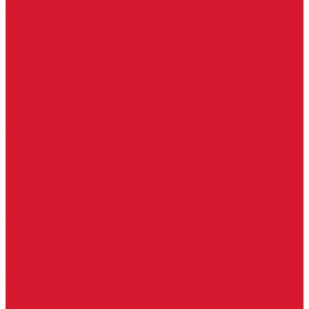
Ручки скобы
Двери, арки, люки, перегородки
Межкомнатные двери
Входные двери
Противопожарные двери
Противопожарные алюминиевые двери
Противопожарные деревянные двери
Противопожарные металлические двери (ДМП)
Противопожарные пластиковые двери
Офисные двери
Влагостойкие двери
Двери для бань и саун
Входные группы
Алюминиевые входные группы
Пластиковые входные группы
Входные двери по вашим размерам
Межкомнатные двери по вашим размерам
Автоключи
Автомобильные ключи с чипом
Ключи для спецтехники
Корпусы автомобильных ключей
Мотоключи
Транспондеры (чипы иммобилайзера)
Доводчики дверные, пружины
Комплектующие для доводчиков