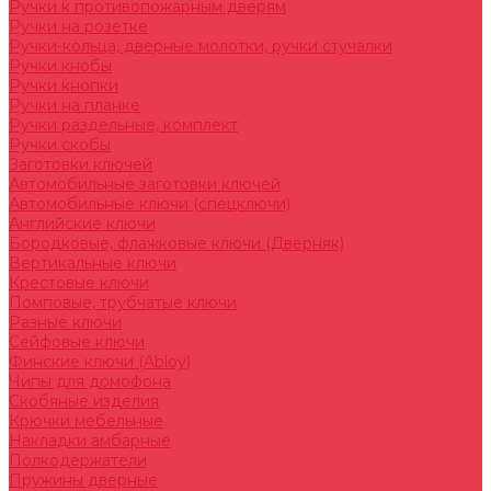
Ручки к противопожарным дверям
Ручки на розетке
Ручки-кольца, дверные молотки, ручки стучалки
Ручки кнобы
Ручки кнопки
Ручки на планке
Ручки раздельные, комплект
Ручки скобы
Заготовки ключей
Автомобильные заготовки ключей
Автомобильные ключи (спецключи)
Английские ключи
Бородковые, флажковые ключи (Дверняк)
Вертикальные ключи
Крестовые ключи
Помповые, трубчатые ключи
Разные ключи
Сейфовые ключи
Финские ключи (Abloy)
Чипы для домофона
Скобяные изделия
Крючки мебельные
Накладки амбарные
Полкодержатели
Пружины дверные