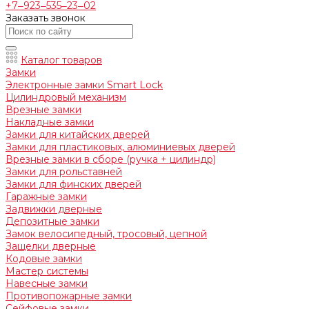
+7‒923‒535‒23‒02
Заказать звонок
Каталог товаров
Замки
Электронные замки Smart Lock
Цилиндровый механизм
Врезные замки
Накладные замки
Замки для китайских дверей
Замки для пластиковых, алюминиевых дверей
Врезные замки в сборе (ручка + цилиндр)
Замки для рольставней
Замки для финских дверей
Гаражные замки
Задвижки дверные
Депозитные замки
Замок велосипедный, тросовый, цепной
Защелки дверные
Кодовые замки
Мастер системы
Навесные замки
Противопожарные замки
Сейфовые замки