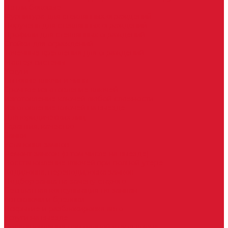
Петли боковые
Фурнитура для стеклянных ограждений
Поручень для стеклянных ограждений
Профили для стеклянных ограждений
Стойки для ограждений
Точечные крепления для ограждений
Мастер системы
Услуги
Бытовые ключи и чипы
Срочное изготовление ключей
Изготовление ключей любой сложности
Изготовление ключей на выезде
Для юридических лиц
Гарантия, качество
Замки
Установка замков
Ремонт замков (в том числе на выезде)
Восстановление ключей при полной утере
Кодировка, перекодировка замков
Подбор замка на замену старого
Бесплатная консультация по замкам
Автоключи и брелоки
Вскрытие и разблокировка авто
Услуги на выезде
Восстановление при полной утере ключа