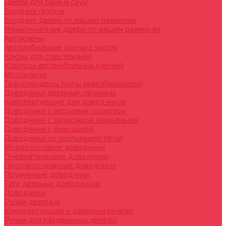
Двери для бань и саун
Входные группы
Входные двери по вашим размерам
Межкомнатные двери по вашим размерам
Автоключи
Автомобильные ключи с чипом
Ключи для спецтехники
Корпусы автомобильных ключей
Мотоключи
Транспондеры (чипы иммобилайзера)
Доводчики дверные, пружины
Комплектующие для доводчиков
Доводчики с ветровым тормозом
Доводчики с задержкой закрывания
Доводчики с фиксацией
Доводчики со скользящей тягой
Морозостойкие доводчики
Пневматические доводчики
Противопожарные доводчики
Пружинные доводчики
Тяги дверных доводчиков
Доводчики
Ручки дверные
Комплектующие к дверным ручкам
Ручки для раздвижных дверей