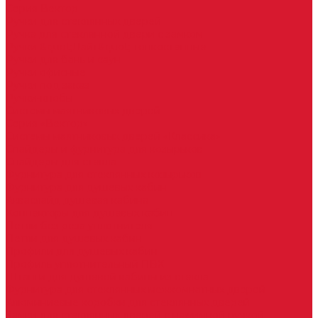
Серия Вектор
Ручки для стеклянных дверей
Ручка для стеклянной двери с замком
Ручки &quot;Лайт&quot; тонкостенные
Ручки для бань и саун
Ручки офисные
Ручки под заказ
Ручки-кнобы
Системы маятниковых дверей
Серия «Вектор»
Системы маятниковых дверей «Классика»
Спайдеры и фурнитура для козырьков
Спайдеры для стекла
Фурнитура для стеклянных козырьков
Фурнитура для душевых кабин
Акваслайд душевая кабина
Коннекторы для душевых кабин
Петли без реза уплотнителя
Петли для душевых кабин
Профили для душевых кабин
Профиль уплотнительный ПВХ
Штанги для душевой кабины из стекла
Фурнитура для стеклянных межкомнатных дверей
Алюминиевые коробки для стеклянных дверей
Замки для стеклянных дверей с нажимной ручкой