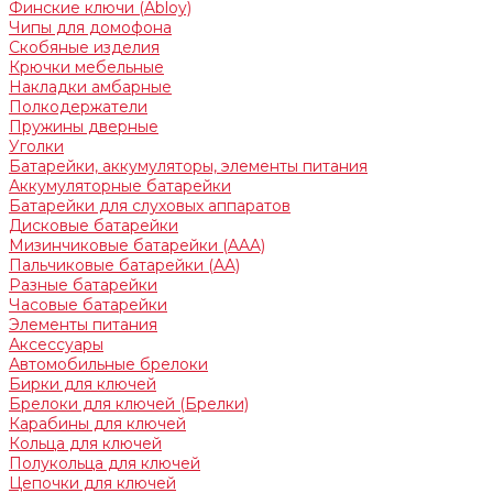
Финские ключи (Abloy)
Чипы для домофона
Скобяные изделия
Крючки мебельные
Накладки амбарные
Полкодержатели
Пружины дверные
Уголки
Батарейки, аккумуляторы, элементы питания
Аккумуляторные батарейки
Батарейки для слуховых аппаратов
Дисковые батарейки
Мизинчиковые батарейки (AAA)
Пальчиковые батарейки (AA)
Разные батарейки
Часовые батарейки
Элементы питания
Аксессуары
Автомобильные брелоки
Бирки для ключей
Брелоки для ключей (Брелки)
Карабины для ключей
Кольца для ключей
Полукольца для ключей
Цепочки для ключей