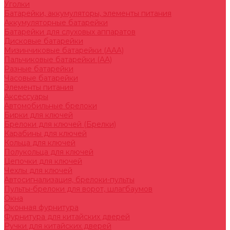
Уголки
Батарейки, аккумуляторы, элементы питания
Аккумуляторные батарейки
Батарейки для слуховых аппаратов
Дисковые батарейки
Мизинчиковые батарейки (AAA)
Пальчиковые батарейки (AA)
Разные батарейки
Часовые батарейки
Элементы питания
Аксессуары
Автомобильные брелоки
Бирки для ключей
Брелоки для ключей (Брелки)
Карабины для ключей
Кольца для ключей
Полукольца для ключей
Цепочки для ключей
Чехлы для ключей
Автосигнализация, брелоки-пульты
Пульты-брелоки для ворот, шлагбаумов
Окна
Оконная фурнитура
Фурнитура для китайских дверей
Ручки для китайских дверей