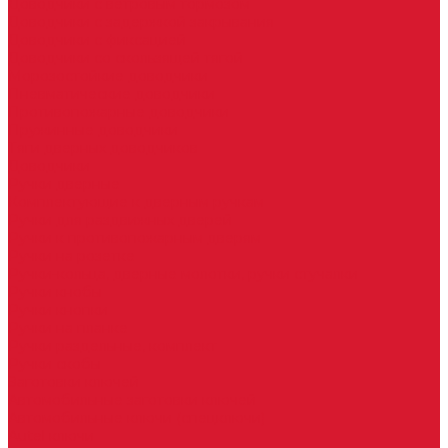
Доводчики с ветровым тормозом
Доводчики с задержкой закрывания
Доводчики с фиксацией
Доводчики со скользящей тягой
Морозостойкие доводчики
Пневматические доводчики
Противопожарные доводчики
Пружинные доводчики
Тяги дверных доводчиков
Доводчики
Ручки дверные
Комплектующие к дверным ручкам
Ручки для раздвижных дверей
Ручки к противопожарным дверям
Ручки на розетке
Ручки-кольца, дверные молотки, ручки стучалки
Ручки кнобы
Ручки кнопки
Ручки на планке
Ручки раздельные, комплект
Ручки скобы
Заготовки ключей
Автомобильные заготовки ключей
Автомобильные ключи (спецключи)
Autel ключи