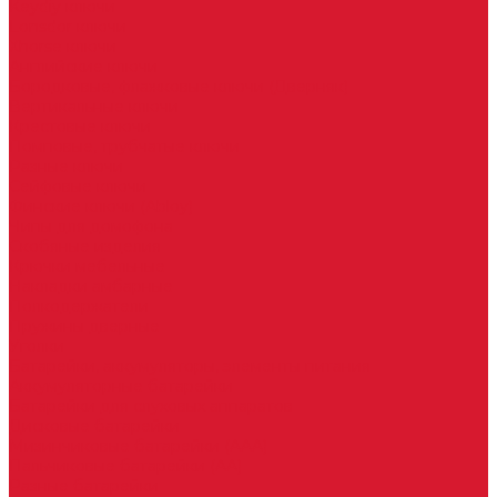
Keydiy ключи
Lonsdor ключи
Xhorse ключи
Английские ключи
Бородковые, флажковые ключи (Дверняк)
Вертикальные ключи
Крестовые ключи
Помповые, трубчатые ключи
Разные ключи
Сейфовые ключи
Финские ключи (Abloy)
Чипы для домофона
Скобяные изделия
Крючки мебельные
Накладки амбарные
Полкодержатели
Пружины дверные
Уголки
Батарейки, аккумуляторы, элементы питания
Аккумуляторные батарейки
Батарейки для слуховых аппаратов
Дисковые батарейки
Мизинчиковые батарейки (AAA)
Пальчиковые батарейки (AA)
Разные батарейки