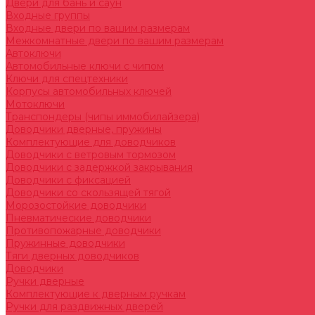
Двери для бань и саун
Входные группы
Входные двери по вашим размерам
Межкомнатные двери по вашим размерам
Автоключи
Автомобильные ключи с чипом
Ключи для спецтехники
Корпусы автомобильных ключей
Мотоключи
Транспондеры (чипы иммобилайзера)
Доводчики дверные, пружины
Комплектующие для доводчиков
Доводчики с ветровым тормозом
Доводчики с задержкой закрывания
Доводчики с фиксацией
Доводчики со скользящей тягой
Морозостойкие доводчики
Пневматические доводчики
Противопожарные доводчики
Пружинные доводчики
Тяги дверных доводчиков
Доводчики
Ручки дверные
Комплектующие к дверным ручкам
Ручки для раздвижных дверей