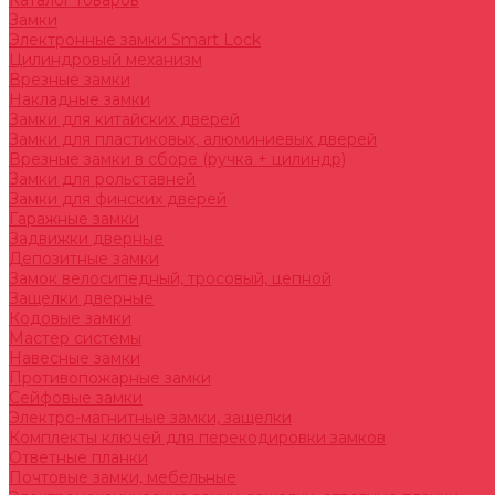
Каталог товаров
Замки
Электронные замки Smart Lock
Цилиндровый механизм
Врезные замки
Накладные замки
Замки для китайских дверей
Замки для пластиковых, алюминиевых дверей
Врезные замки в сборе (ручка + цилиндр)
Замки для рольставней
Замки для финских дверей
Гаражные замки
Задвижки дверные
Депозитные замки
Замок велосипедный, тросовый, цепной
Защелки дверные
Кодовые замки
Мастер системы
Навесные замки
Противопожарные замки
Сейфовые замки
Электро-магнитные замки, защелки
Комплекты ключей для перекодировки замков
Ответные планки
Почтовые замки, мебельные