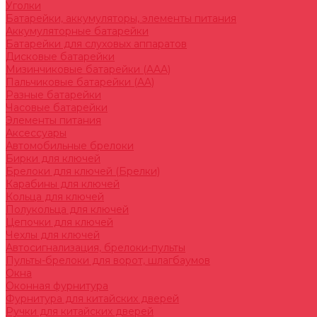
Уголки
Батарейки, аккумуляторы, элементы питания
Аккумуляторные батарейки
Батарейки для слуховых аппаратов
Дисковые батарейки
Мизинчиковые батарейки (AAA)
Пальчиковые батарейки (AA)
Разные батарейки
Часовые батарейки
Элементы питания
Аксессуары
Автомобильные брелоки
Бирки для ключей
Брелоки для ключей (Брелки)
Карабины для ключей
Кольца для ключей
Полукольца для ключей
Цепочки для ключей
Чехлы для ключей
Автосигнализация, брелоки-пульты
Пульты-брелоки для ворот, шлагбаумов
Окна
Оконная фурнитура
Фурнитура для китайских дверей
Ручки для китайских дверей