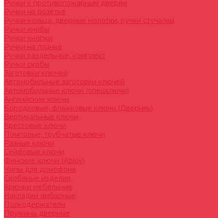
Ручки к противопожарным дверям
Ручки на розетке
Ручки-кольца, дверные молотки, ручки стучалки
Ручки кнобы
Ручки кнопки
Ручки на планке
Ручки раздельные, комплект
Ручки скобы
Заготовки ключей
Автомобильные заготовки ключей
Автомобильные ключи (спецключи)
Английские ключи
Бородковые, флажковые ключи (Дверняк)
Вертикальные ключи
Крестовые ключи
Помповые, трубчатые ключи
Разные ключи
Сейфовые ключи
Финские ключи (Abloy)
Чипы для домофона
Скобяные изделия
Крючки мебельные
Накладки амбарные
Полкодержатели
Пружины дверные