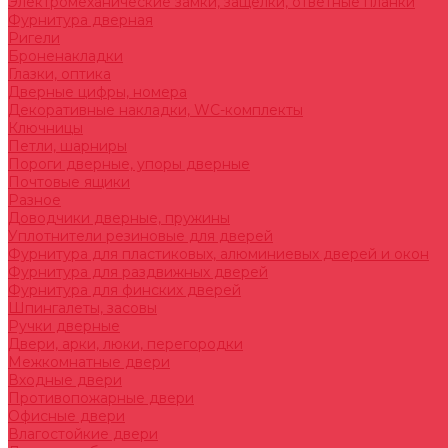
Электромеханические замки, защелки, ответные планки
Фурнитура дверная
Ригели
Броненакладки
Глазки, оптика
Дверные цифры, номера
Декоративные накладки, WC-комплекты
Ключницы
Петли, шарниры
Пороги дверные, упоры дверные
Почтовые ящики
Разное
Доводчики дверные, пружины
Уплотнители резиновые для дверей
Фурнитура для пластиковых, алюминиевых дверей и окон
Фурнитура для раздвижных дверей
Фурнитура для финских дверей
Шпингалеты, засовы
Ручки дверные
Двери, арки, люки, перегородки
Межкомнатные двери
Входные двери
Противопожарные двери
Офисные двери
Влагостойкие двери