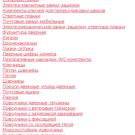
Электро-магнитные замки, защелки
Комплекты ключей для перекодировки замков
Ответные планки
Почтовые замки, мебельные
Электромеханические замки, защелки, ответные планки
Фурнитура дверная
Ригели
Броненакладки
Глазки, оптика
Дверные цифры, номера
Декоративные накладки, WC-комплекты
Ключницы
Петли, шарниры
Петли
Шарниры
Пороги дверные, упоры дверные
Почтовые ящики
Разное
Доводчики дверные, пружины
Доводчики с ветровым тормозом
Доводчики с задержкой закрывания
Доводчики с фиксацией
Доводчики со скользящей тягой
Морозостойкие доводчики