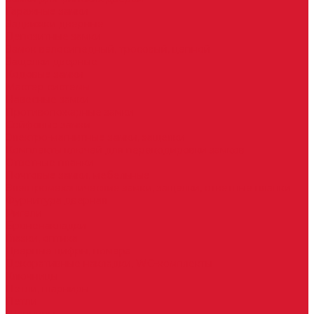
Гаражные замки
Задвижки дверные
Депозитные замки
Замок велосипедный, тросовый, цепной
Защелки дверные
Кодовые замки
Мастер системы
Навесные замки
Противопожарные замки
Сейфовые замки
Электро-магнитные замки, защелки
Комплекты ключей для перекодировки замков
Ответные планки
Почтовые замки, мебельные
Электромеханические замки, защелки, ответные планки
Фурнитура дверная
Ригели
Броненакладки
Глазки, оптика
Дверные цифры, номера
Декоративные накладки, WC-комплекты
Ключницы
Петли, шарниры
Петли