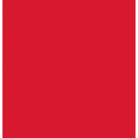
Бытовые ключи и чипы
Срочное изготовление ключей
Изготовление ключей любой сложности
Изготовление ключей на выезде
Для юридических лиц
Гарантия, качество
Замки
Установка замков
Ремонт замков (в том числе на выезде)
Восстановление ключей при полной утере
Кодировка, перекодировка замков
Подбор замка на замену старого
Бесплатная консультация по замкам
Автоключи и брелоки
Вскрытие и разблокировка авто
Услуги на выезде
Восстановление при полной утере ключа
Ремонт брелоков (кнопки, дисплеи)
Программирование и нарезка автомобильных ключей
Ремонт замков и ключей зажигания
Двери, ворота
Установка дверей, ворот
Доставка дверей, ворот
Ремонт дверей, ворот
Подбор замков и фурнитуры