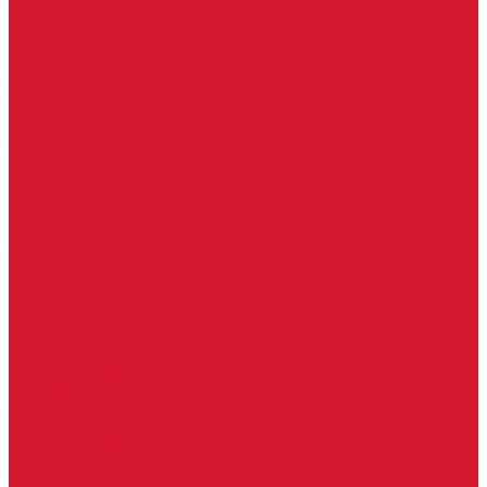
Услуги дизайнера
Консультация
Домофоны, СКУД
Консультация по домофонам и СКУД
Установка домофонов, СКУД
Гарантия
Производители
Компания
Статьи
Политика конфиденциальности
Сертификаты
Отзывы
Контакты
...
Каталог товаров
Замки
Электронные замки Smart Lock
Цилиндровый механизм
Врезные замки
Накладные замки
Замки для китайских дверей
Замки для пластиковых, алюминиевых дверей
Врезные замки в сборе (ручка + цилиндр)
Замки для рольставней
Замки для финских дверей