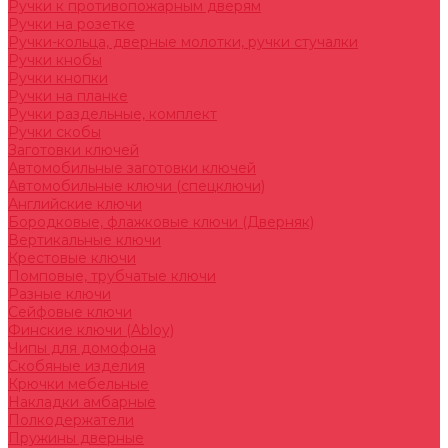
Ручки к противопожарным дверям
Ручки на розетке
Ручки-кольца, дверные молотки, ручки стучалки
Ручки кнобы
Ручки кнопки
Ручки на планке
Ручки раздельные, комплект
Ручки скобы
Заготовки ключей
Автомобильные заготовки ключей
Автомобильные ключи (спецключи)
Английские ключи
Бородковые, флажковые ключи (Дверняк)
Вертикальные ключи
Крестовые ключи
Помповые, трубчатые ключи
Разные ключи
Сейфовые ключи
Финские ключи (Abloy)
Чипы для домофона
Скобяные изделия
Крючки мебельные
Накладки амбарные
Полкодержатели
Пружины дверные