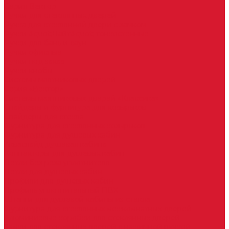
Серия Вектор
Ручки для стеклянных дверей
Ручка для стеклянной двери с замком
Ручки &quot;Лайт&quot; тонкостенные
Ручки для бань и саун
Ручки офисные
Ручки под заказ
Ручки-кнобы
Системы маятниковых дверей
Серия «Вектор»
Системы маятниковых дверей «Классика»
Спайдеры и фурнитура для козырьков
Спайдеры для стекла
Фурнитура для стеклянных козырьков
Фурнитура для душевых кабин
Акваслайд душевая кабина
Коннекторы для душевых кабин
Петли без реза уплотнителя
Петли для душевых кабин
Профили для душевых кабин
Профиль уплотнительный ПВХ
Штанги для душевой кабины из стекла
Фурнитура для стеклянных межкомнатных дверей
Алюминиевые коробки для стеклянных дверей
Замки для стеклянных дверей с нажимной ручкой