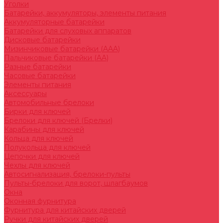
Уголки
Батарейки, аккумуляторы, элементы питания
Аккумуляторные батарейки
Батарейки для слуховых аппаратов
Дисковые батарейки
Мизинчиковые батарейки (AAA)
Пальчиковые батарейки (AA)
Разные батарейки
Часовые батарейки
Элементы питания
Аксессуары
Автомобильные брелоки
Бирки для ключей
Брелоки для ключей (Брелки)
Карабины для ключей
Кольца для ключей
Полукольца для ключей
Цепочки для ключей
Чехлы для ключей
Автосигнализация, брелоки-пульты
Пульты-брелоки для ворот, шлагбаумов
Окна
Оконная фурнитура
Фурнитура для китайских дверей
Ручки для китайских дверей