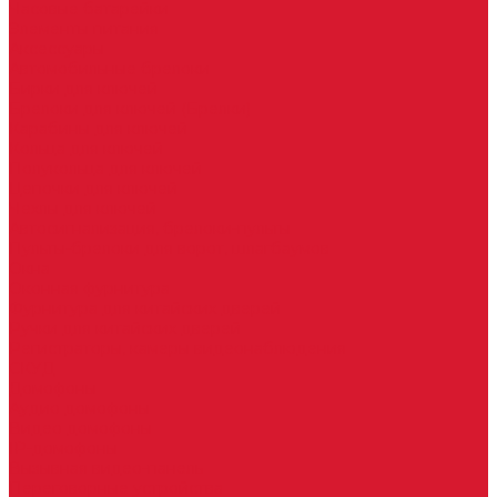
Часовые батарейки
Элементы питания
Аксессуары
Автомобильные брелоки
Бирки для ключей
Брелоки для ключей (Брелки)
Карабины для ключей
Кольца для ключей
Полукольца для ключей
Цепочки для ключей
Чехлы для ключей
Автосигнализация, брелоки-пульты
Пульты-брелоки для ворот, шлагбаумов
Окна
Оконная фурнитура
Фурнитура для китайских дверей
Ручки для китайских дверей
Регистраторы, камеры видеонаблюдения
СКУД
Домофоны
Аудио домофоны
Видео домофоны
IP-домофоны
Вызывная видео-панель
Переговорные устройства