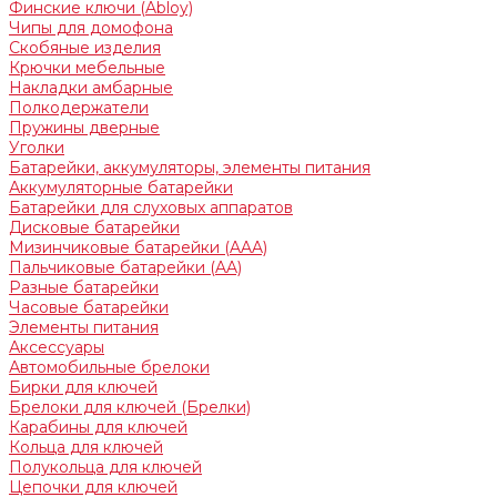
Финские ключи (Abloy)
Чипы для домофона
Скобяные изделия
Крючки мебельные
Накладки амбарные
Полкодержатели
Пружины дверные
Уголки
Батарейки, аккумуляторы, элементы питания
Аккумуляторные батарейки
Батарейки для слуховых аппаратов
Дисковые батарейки
Мизинчиковые батарейки (AAA)
Пальчиковые батарейки (AA)
Разные батарейки
Часовые батарейки
Элементы питания
Аксессуары
Автомобильные брелоки
Бирки для ключей
Брелоки для ключей (Брелки)
Карабины для ключей
Кольца для ключей
Полукольца для ключей
Цепочки для ключей