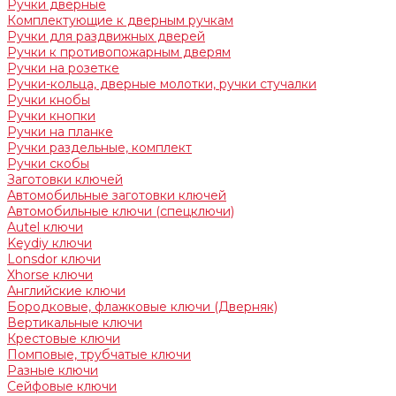
Ручки дверные
Комплектующие к дверным ручкам
Ручки для раздвижных дверей
Ручки к противопожарным дверям
Ручки на розетке
Ручки-кольца, дверные молотки, ручки стучалки
Ручки кнобы
Ручки кнопки
Ручки на планке
Ручки раздельные, комплект
Ручки скобы
Заготовки ключей
Автомобильные заготовки ключей
Автомобильные ключи (спецключи)
Autel ключи
Keydiy ключи
Lonsdor ключи
Xhorse ключи
Английские ключи
Бородковые, флажковые ключи (Дверняк)
Вертикальные ключи
Крестовые ключи
Помповые, трубчатые ключи
Разные ключи
Сейфовые ключи