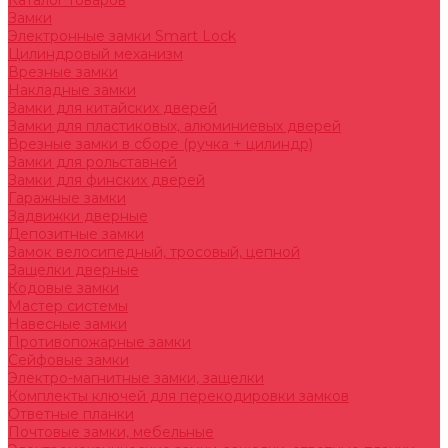
Каталог товаров
Замки
Электронные замки Smart Lock
Цилиндровый механизм
Врезные замки
Накладные замки
Замки для китайских дверей
Замки для пластиковых, алюминиевых дверей
Врезные замки в сборе (ручка + цилиндр)
Замки для рольставней
Замки для финских дверей
Гаражные замки
Задвижки дверные
Депозитные замки
Замок велосипедный, тросовый, цепной
Защелки дверные
Кодовые замки
Мастер системы
Навесные замки
Противопожарные замки
Сейфовые замки
Электро-магнитные замки, защелки
Комплекты ключей для перекодировки замков
Ответные планки
Почтовые замки, мебельные