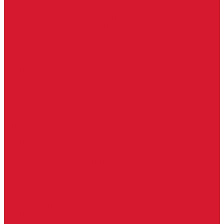
Петли боковые
Фурнитура для стеклянных ограждений
Поручень для стеклянных ограждений
Профили для стеклянных ограждений
Стойки для ограждений
Точечные крепления для ограждений
Мастер системы
Услуги
Бытовые ключи и чипы
Срочное изготовление ключей
Изготовление ключей любой сложности
Изготовление ключей на выезде
Для юридических лиц
Гарантия, качество
Замки
Установка замков
Ремонт замков (в том числе на выезде)
Восстановление ключей при полной утере
Кодировка, перекодировка замков
Подбор замка на замену старого
Бесплатная консультация по замкам
Автоключи и брелоки
Вскрытие и разблокировка авто
Услуги на выезде
Восстановление при полной утере ключа