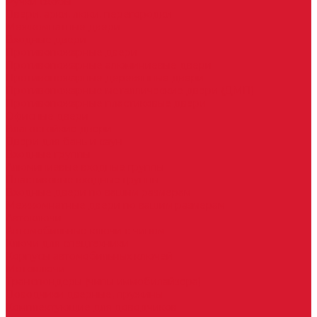
Ручки скобы
Двери, арки, люки, перегородки
Межкомнатные двери
Входные двери
Противопожарные двери
Противопожарные алюминиевые двери
Противопожарные деревянные двери
Противопожарные металлические двери (ДМП)
Противопожарные пластиковые двери
Офисные двери
Влагостойкие двери
Двери для бань и саун
Входные группы
Алюминиевые входные группы
Пластиковые входные группы
Входные двери по вашим размерам
Межкомнатные двери по вашим размерам
Автоключи
Автомобильные ключи с чипом
Ключи для спецтехники
Корпусы автомобильных ключей
Мотоключи
Транспондеры (чипы иммобилайзера)
Доводчики дверные, пружины
Комплектующие для доводчиков