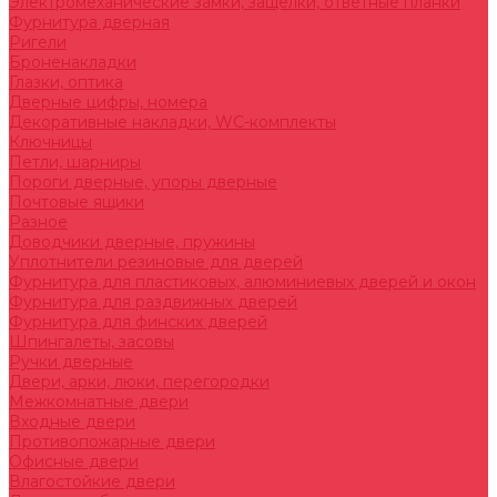
Электромеханические замки, защелки, ответные планки
Фурнитура дверная
Ригели
Броненакладки
Глазки, оптика
Дверные цифры, номера
Декоративные накладки, WC-комплекты
Ключницы
Петли, шарниры
Пороги дверные, упоры дверные
Почтовые ящики
Разное
Доводчики дверные, пружины
Уплотнители резиновые для дверей
Фурнитура для пластиковых, алюминиевых дверей и окон
Фурнитура для раздвижных дверей
Фурнитура для финских дверей
Шпингалеты, засовы
Ручки дверные
Двери, арки, люки, перегородки
Межкомнатные двери
Входные двери
Противопожарные двери
Офисные двери
Влагостойкие двери