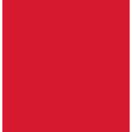
Доводчики с ветровым тормозом
Доводчики с задержкой закрывания
Доводчики с фиксацией
Доводчики со скользящей тягой
Морозостойкие доводчики
Пневматические доводчики
Противопожарные доводчики
Пружинные доводчики
Тяги дверных доводчиков
Доводчики
Ручки дверные
Комплектующие к дверным ручкам
Ручки для раздвижных дверей
Ручки к противопожарным дверям
Ручки на розетке
Ручки-кольца, дверные молотки, ручки стучалки
Ручки кнобы
Ручки кнопки
Ручки на планке
Ручки раздельные, комплект
Ручки скобы
Заготовки ключей
Автомобильные заготовки ключей
Автомобильные ключи (спецключи)
Autel ключи