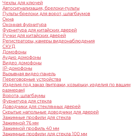
Чехлы для ключей
Автосигнализация, брелоки-пульты
Пульты-брелоки для ворот, шлагбаумов
Окна
Оконная фурнитура
Фурнитура для китайских дверей
Ручки для китайских дверей
Регистраторы, камеры видеонаблюдения
СКУД
Домофоны
Аудио домофоны
Видео домофоны
IP-домофоны
Вызывная видео-панель
Переговорные устройства
Изделия под заказ (витражи, козырьки, изделия по вашим
размерам)
Ворота, шлагбаумы
Фурнитура для стекла
Доводчики для стеклянных дверей
Скрытые напольные доводчики для дверей
Зажимные профили для стекла
Зажимной 76 мм
Зажимной профиль 40 мм
Зажимные профили для стекла 100 мм