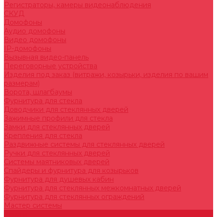
Регистраторы, камеры видеонаблюдения
СКУД
Домофоны
Аудио домофоны
Видео домофоны
IP-домофоны
Вызывная видео-панель
Переговорные устройства
Изделия под заказ (витражи, козырьки, изделия по вашим
размерам)
Ворота, шлагбаумы
Фурнитура для стекла
Доводчики для стеклянных дверей
Зажимные профили для стекла
Замки для стеклянных дверей
Крепления для стекла
Раздвижные системы для стеклянных дверей
Ручки для стеклянных дверей
Системы маятниковых дверей
Спайдеры и фурнитура для козырьков
Фурнитура для душевых кабин
Фурнитура для стеклянных межкомнатных дверей
Фурнитура для стеклянных ограждений
Мастер системы
Услуги