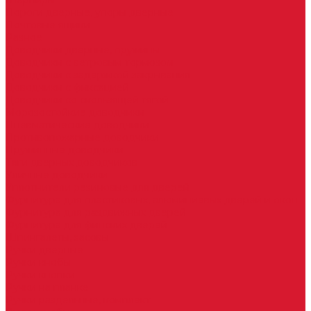
Шарниры
Пороги дверные, упоры дверные
Почтовые ящики
Разное
Доводчики дверные, пружины
Доводчики с ветровым тормозом
Доводчики с задержкой закрывания
Доводчики с фиксацией
Доводчики со скользящей тягой
Морозостойкие доводчики
Пневматические доводчики
Противопожарные доводчики
Пружинные доводчики
Тяги дверных доводчиков
Уличные доводчики
Уплотнители резиновые для дверей
Фурнитура для пластиковых, алюминиевых дверей и окон
Фурнитура для раздвижных дверей
Фурнитура для финских дверей
Шпингалеты, засовы
Ручки дверные
Ручки кнобы
Ручки кнопки
Ручки на планке
Ручки раздельные, комплект