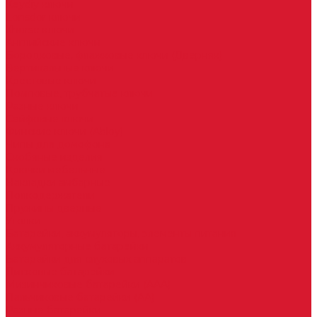
Keydiy ключи
Lonsdor ключи
Xhorse ключи
Английские ключи
Бородковые, флажковые ключи (Дверняк)
Вертикальные ключи
Крестовые ключи
Помповые, трубчатые ключи
Разные ключи
Сейфовые ключи
Финские ключи (Abloy)
Чипы для домофона
Скобяные изделия
Крючки мебельные
Накладки амбарные
Полкодержатели
Пружины дверные
Уголки
Батарейки, аккумуляторы, элементы питания
Аккумуляторные батарейки
Батарейки для слуховых аппаратов
Дисковые батарейки
Мизинчиковые батарейки (AAA)
Пальчиковые батарейки (AA)
Разные батарейки