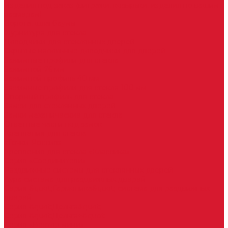
Изделия под заказ (витражи, козырьки, изделия по вашим
размерам)
Ворота, шлагбаумы
Фурнитура для стекла
Доводчики для стеклянных дверей
Скрытые напольные доводчики для дверей
Зажимные профили для стекла
Зажимной 76 мм
Зажимной профиль 40 мм
Зажимные профили для стекла 100 мм
Опорный профиль для стекла
Замки для стеклянных дверей
Замки механические для стекла
Ответные части под замок
Крепления для стекла
«Точки Россия»
Крепления для стекла «Классика»
Серия «Соединители»
Раздвижные системы для стеклянных дверей
Аура система для раздвижных дверей
Серия &quot;Гармоника&quot; система для раздвижных
дверей
Серия &quot;Дельта&quot;
Серия &quot;Дельта+&quot;
Серия «Вектор мини»