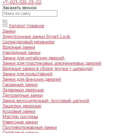
+7‒923‒535‒23‒02
Заказать звонок
Каталог товаров
Замки
Электронные замки Smart Lock
Цилиндровый механизм
Врезные замки
Накладные замки
Замки для китайских дверей
Замки для пластиковых, алюминиевых дверей
Врезные замки в сборе (ручка + цилиндр)
Замки для рольставней
Замки для финских дверей
Гаражные замки
Задвижки дверные
Депозитные замки
Замок велосипедный, тросовый, цепной
Защелки дверные
Кодовые замки
Мастер системы
Навесные замки
Противопожарные замки
Сейфовые замки