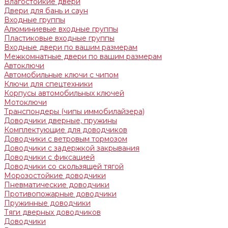
Влагостойкие двери
Двери для бань и саун
Входные группы
Алюминиевые входные группы
Пластиковые входные группы
Входные двери по вашим размерам
Межкомнатные двери по вашим размерам
Автоключи
Автомобильные ключи с чипом
Ключи для спецтехники
Корпусы автомобильных ключей
Мотоключи
Транспондеры (чипы иммобилайзера)
Доводчики дверные, пружины
Комплектующие для доводчиков
Доводчики с ветровым тормозом
Доводчики с задержкой закрывания
Доводчики с фиксацией
Доводчики со скользящей тягой
Морозостойкие доводчики
Пневматические доводчики
Противопожарные доводчики
Пружинные доводчики
Тяги дверных доводчиков
Доводчики