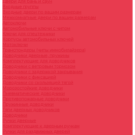
Двери для бань и саун
Входные группы
Входные двери по вашим размерам
Межкомнатные двери по вашим размерам
Автоключи
Автомобильные ключи с чипом
Ключи для спецтехники
Корпусы автомобильных ключей
Мотоключи
Транспондеры (чипы иммобилайзера)
Доводчики дверные, пружины
Комплектующие для доводчиков
Доводчики с ветровым тормозом
Доводчики с задержкой закрывания
Доводчики с фиксацией
Доводчики со скользящей тягой
Морозостойкие доводчики
Пневматические доводчики
Противопожарные доводчики
Пружинные доводчики
Тяги дверных доводчиков
Доводчики
Ручки дверные
Комплектующие к дверным ручкам
Ручки для раздвижных дверей