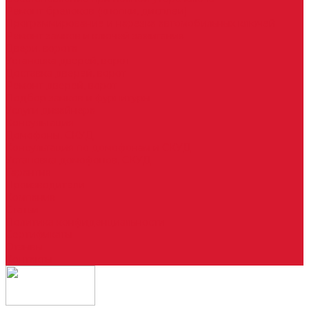
Ремонт брелоков (кнопки, дисплеи)
Программирование и нарезка автомобильных ключей
Ремонт замков и ключей зажигания
Двери, ворота
Установка дверей, ворот
Доставка дверей, ворот
Ремонт дверей, ворот
Подбор замков и фурнитуры
Услуги дизайнера
Консультация
Домофоны, СКУД
Консультация по домофонам и СКУД
Установка домофонов, СКУД
Гарантия
Производители
Компания
Статьи
Политика конфиденциальности
Сертификаты
Отзывы
Контакты