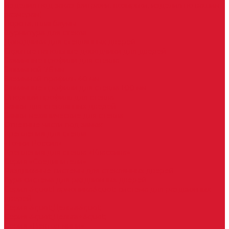
Изделия под заказ (витражи, козырьки, изделия по вашим
размерам)
Ворота, шлагбаумы
Фурнитура для стекла
Доводчики для стеклянных дверей
Скрытые напольные доводчики для дверей
Зажимные профили для стекла
Зажимной 76 мм
Зажимной профиль 40 мм
Зажимные профили для стекла 100 мм
Опорный профиль для стекла
Замки для стеклянных дверей
Замки механические для стекла
Ответные части под замок
Крепления для стекла
«Точки Россия»
Крепления для стекла «Классика»
Серия «Соединители»
Раздвижные системы для стеклянных дверей
Аура система для раздвижных дверей
Серия &quot;Гармоника&quot; система для раздвижных
дверей
Серия &quot;Дельта&quot;
Серия &quot;Дельта+&quot;
Серия «Вектор мини»