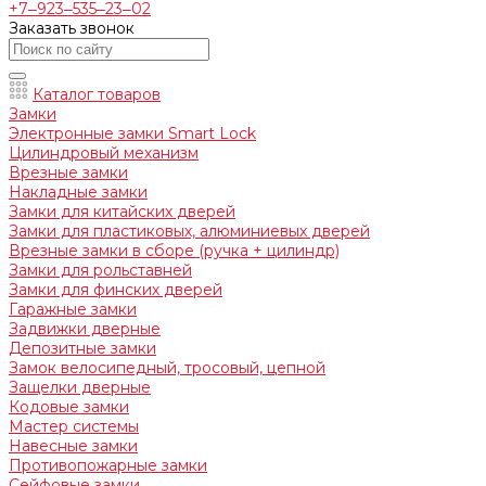
+7‒923‒535‒23‒02
Заказать звонок
Каталог товаров
Замки
Электронные замки Smart Lock
Цилиндровый механизм
Врезные замки
Накладные замки
Замки для китайских дверей
Замки для пластиковых, алюминиевых дверей
Врезные замки в сборе (ручка + цилиндр)
Замки для рольставней
Замки для финских дверей
Гаражные замки
Задвижки дверные
Депозитные замки
Замок велосипедный, тросовый, цепной
Защелки дверные
Кодовые замки
Мастер системы
Навесные замки
Противопожарные замки
Сейфовые замки