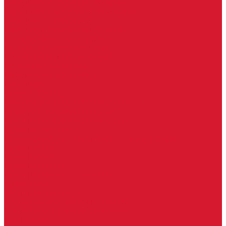
Доводчики с ветровым тормозом
Доводчики с задержкой закрывания
Доводчики с фиксацией
Доводчики со скользящей тягой
Морозостойкие доводчики
Пневматические доводчики
Противопожарные доводчики
Пружинные доводчики
Тяги дверных доводчиков
Доводчики
Ручки дверные
Комплектующие к дверным ручкам
Ручки для раздвижных дверей
Ручки к противопожарным дверям
Ручки на розетке
Ручки-кольца, дверные молотки, ручки стучалки
Ручки кнобы
Ручки кнопки
Ручки на планке
Ручки раздельные, комплект
Ручки скобы
Заготовки ключей
Автомобильные заготовки ключей
Автомобильные ключи (спецключи)
Autel ключи