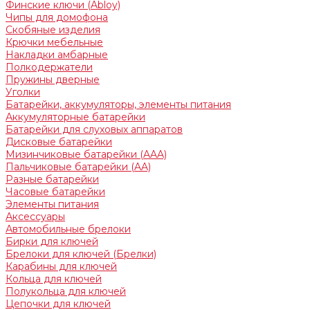
Финские ключи (Abloy)
Чипы для домофона
Скобяные изделия
Крючки мебельные
Накладки амбарные
Полкодержатели
Пружины дверные
Уголки
Батарейки, аккумуляторы, элементы питания
Аккумуляторные батарейки
Батарейки для слуховых аппаратов
Дисковые батарейки
Мизинчиковые батарейки (AAA)
Пальчиковые батарейки (AA)
Разные батарейки
Часовые батарейки
Элементы питания
Аксессуары
Автомобильные брелоки
Бирки для ключей
Брелоки для ключей (Брелки)
Карабины для ключей
Кольца для ключей
Полукольца для ключей
Цепочки для ключей