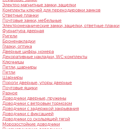
Электро-магнитные замки, защелки
Комплекты ключей для перекодировки замков
Ответные планки
Почтовые замки, мебельные
Электромеханические замки, защелки, ответные планки
Фурнитура дверная
Ригели
Броненакладки
Глазки, оптика
Дверные цифры, номера
Декоративные накладки, WC-комплекты
Ключницы
Петли, шарниры
Петли
Шарниры
Пороги дверные, упоры дверные
Почтовые ящики
Разное
Доводчики дверные, пружины
Доводчики с ветровым тормозом
Доводчики с задержкой закрывания
Доводчики с фиксацией
Доводчики со скользящей тягой
Морозостойкие доводчики