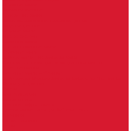
Гаражные замки
Задвижки дверные
Депозитные замки
Замок велосипедный, тросовый, цепной
Защелки дверные
Кодовые замки
Мастер системы
Навесные замки
Противопожарные замки
Сейфовые замки
Электро-магнитные замки, защелки
Комплекты ключей для перекодировки замков
Ответные планки
Почтовые замки, мебельные
Электромеханические замки, защелки, ответные планки
Фурнитура дверная
Ригели
Броненакладки
Глазки, оптика
Дверные цифры, номера
Декоративные накладки, WC-комплекты
Ключницы
Петли, шарниры
Петли