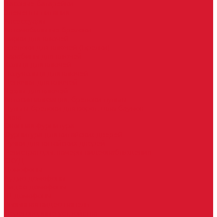
Часовые батарейки
Элементы питания
Аксессуары
Автомобильные брелоки
Бирки для ключей
Брелоки для ключей (Брелки)
Карабины для ключей
Кольца для ключей
Полукольца для ключей
Цепочки для ключей
Чехлы для ключей
Автосигнализация, брелоки-пульты
Пульты-брелоки для ворот, шлагбаумов
Окна
Оконная фурнитура
Фурнитура для китайских дверей
Ручки для китайских дверей
Регистраторы, камеры видеонаблюдения
СКУД
Домофоны
Аудио домофоны
Видео домофоны
IP-домофоны
Вызывная видео-панель
Переговорные устройства