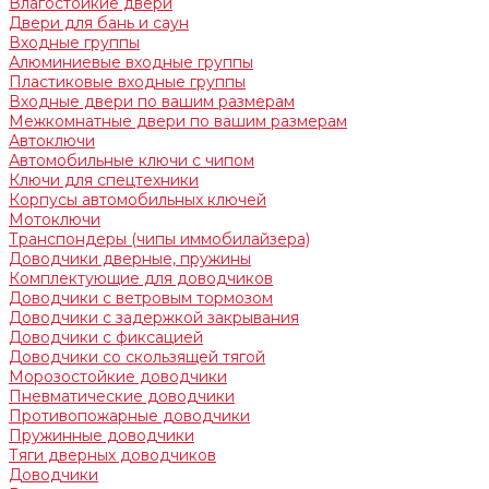
Влагостойкие двери
Двери для бань и саун
Входные группы
Алюминиевые входные группы
Пластиковые входные группы
Входные двери по вашим размерам
Межкомнатные двери по вашим размерам
Автоключи
Автомобильные ключи с чипом
Ключи для спецтехники
Корпусы автомобильных ключей
Мотоключи
Транспондеры (чипы иммобилайзера)
Доводчики дверные, пружины
Комплектующие для доводчиков
Доводчики с ветровым тормозом
Доводчики с задержкой закрывания
Доводчики с фиксацией
Доводчики со скользящей тягой
Морозостойкие доводчики
Пневматические доводчики
Противопожарные доводчики
Пружинные доводчики
Тяги дверных доводчиков
Доводчики