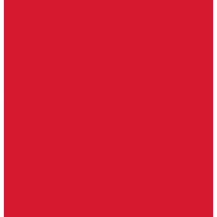
Keydiy ключи
Lonsdor ключи
Xhorse ключи
Английские ключи
Бородковые, флажковые ключи (Дверняк)
Вертикальные ключи
Крестовые ключи
Помповые, трубчатые ключи
Разные ключи
Сейфовые ключи
Финские ключи (Abloy)
Чипы для домофона
Скобяные изделия
Крючки мебельные
Накладки амбарные
Полкодержатели
Пружины дверные
Уголки
Батарейки, аккумуляторы, элементы питания
Аккумуляторные батарейки
Батарейки для слуховых аппаратов
Дисковые батарейки
Мизинчиковые батарейки (AAA)
Пальчиковые батарейки (AA)
Разные батарейки