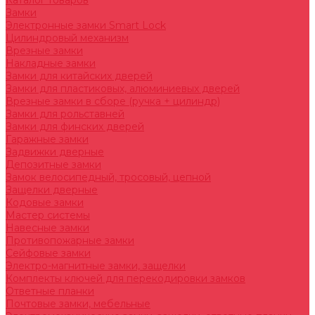
Каталог товаров
Замки
Электронные замки Smart Lock
Цилиндровый механизм
Врезные замки
Накладные замки
Замки для китайских дверей
Замки для пластиковых, алюминиевых дверей
Врезные замки в сборе (ручка + цилиндр)
Замки для рольставней
Замки для финских дверей
Гаражные замки
Задвижки дверные
Депозитные замки
Замок велосипедный, тросовый, цепной
Защелки дверные
Кодовые замки
Мастер системы
Навесные замки
Противопожарные замки
Сейфовые замки
Электро-магнитные замки, защелки
Комплекты ключей для перекодировки замков
Ответные планки
Почтовые замки, мебельные