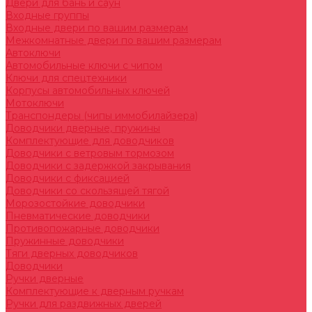
Двери для бань и саун
Входные группы
Входные двери по вашим размерам
Межкомнатные двери по вашим размерам
Автоключи
Автомобильные ключи с чипом
Ключи для спецтехники
Корпусы автомобильных ключей
Мотоключи
Транспондеры (чипы иммобилайзера)
Доводчики дверные, пружины
Комплектующие для доводчиков
Доводчики с ветровым тормозом
Доводчики с задержкой закрывания
Доводчики с фиксацией
Доводчики со скользящей тягой
Морозостойкие доводчики
Пневматические доводчики
Противопожарные доводчики
Пружинные доводчики
Тяги дверных доводчиков
Доводчики
Ручки дверные
Комплектующие к дверным ручкам
Ручки для раздвижных дверей