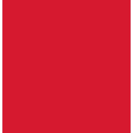
Услуги дизайнера
Консультация
Домофоны, СКУД
Консультация по домофонам и СКУД
Установка домофонов, СКУД
Гарантия
Производители
Компания
Статьи
Политика конфиденциальности
Сертификаты
Отзывы
Контакты
...
Каталог товаров
Замки
Электронные замки Smart Lock
Цилиндровый механизм
Врезные замки
Накладные замки
Замки для китайских дверей
Замки для пластиковых, алюминиевых дверей
Врезные замки в сборе (ручка + цилиндр)
Замки для рольставней
Замки для финских дверей