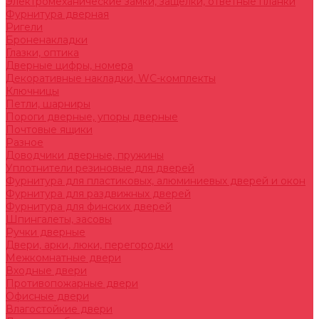
Электромеханические замки, защелки, ответные планки
Фурнитура дверная
Ригели
Броненакладки
Глазки, оптика
Дверные цифры, номера
Декоративные накладки, WC-комплекты
Ключницы
Петли, шарниры
Пороги дверные, упоры дверные
Почтовые ящики
Разное
Доводчики дверные, пружины
Уплотнители резиновые для дверей
Фурнитура для пластиковых, алюминиевых дверей и окон
Фурнитура для раздвижных дверей
Фурнитура для финских дверей
Шпингалеты, засовы
Ручки дверные
Двери, арки, люки, перегородки
Межкомнатные двери
Входные двери
Противопожарные двери
Офисные двери
Влагостойкие двери