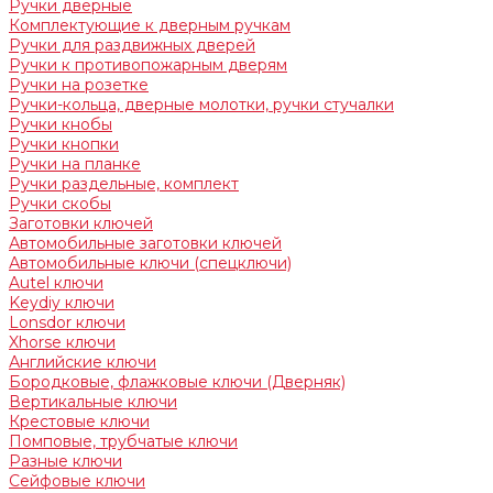
Ручки дверные
Комплектующие к дверным ручкам
Ручки для раздвижных дверей
Ручки к противопожарным дверям
Ручки на розетке
Ручки-кольца, дверные молотки, ручки стучалки
Ручки кнобы
Ручки кнопки
Ручки на планке
Ручки раздельные, комплект
Ручки скобы
Заготовки ключей
Автомобильные заготовки ключей
Автомобильные ключи (спецключи)
Autel ключи
Keydiy ключи
Lonsdor ключи
Xhorse ключи
Английские ключи
Бородковые, флажковые ключи (Дверняк)
Вертикальные ключи
Крестовые ключи
Помповые, трубчатые ключи
Разные ключи
Сейфовые ключи