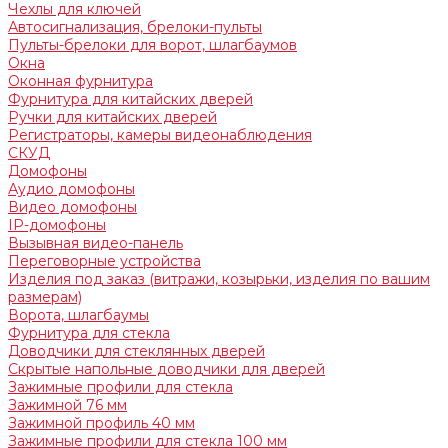
Чехлы для ключей
Автосигнализация, брелоки-пульты
Пульты-брелоки для ворот, шлагбаумов
Окна
Оконная фурнитура
Фурнитура для китайских дверей
Ручки для китайских дверей
Регистраторы, камеры видеонаблюдения
СКУД
Домофоны
Аудио домофоны
Видео домофоны
IP-домофоны
Вызывная видео-панель
Переговорные устройства
Изделия под заказ (витражи, козырьки, изделия по вашим
размерам)
Ворота, шлагбаумы
Фурнитура для стекла
Доводчики для стеклянных дверей
Скрытые напольные доводчики для дверей
Зажимные профили для стекла
Зажимной 76 мм
Зажимной профиль 40 мм
Зажимные профили для стекла 100 мм