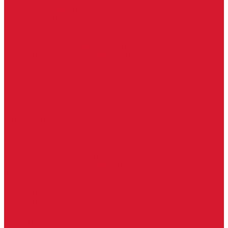
Шарниры
Пороги дверные, упоры дверные
Почтовые ящики
Разное
Доводчики дверные, пружины
Доводчики с ветровым тормозом
Доводчики с задержкой закрывания
Доводчики с фиксацией
Доводчики со скользящей тягой
Морозостойкие доводчики
Пневматические доводчики
Противопожарные доводчики
Пружинные доводчики
Тяги дверных доводчиков
Уличные доводчики
Уплотнители резиновые для дверей
Фурнитура для пластиковых, алюминиевых дверей и окон
Фурнитура для раздвижных дверей
Фурнитура для финских дверей
Шпингалеты, засовы
Ручки дверные
Ручки кнобы
Ручки кнопки
Ручки на планке
Ручки раздельные, комплект