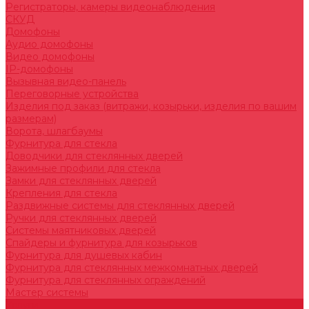
Регистраторы, камеры видеонаблюдения
СКУД
Домофоны
Аудио домофоны
Видео домофоны
IP-домофоны
Вызывная видео-панель
Переговорные устройства
Изделия под заказ (витражи, козырьки, изделия по вашим
размерам)
Ворота, шлагбаумы
Фурнитура для стекла
Доводчики для стеклянных дверей
Зажимные профили для стекла
Замки для стеклянных дверей
Крепления для стекла
Раздвижные системы для стеклянных дверей
Ручки для стеклянных дверей
Системы маятниковых дверей
Спайдеры и фурнитура для козырьков
Фурнитура для душевых кабин
Фурнитура для стеклянных межкомнатных дверей
Фурнитура для стеклянных ограждений
Мастер системы
Услуги