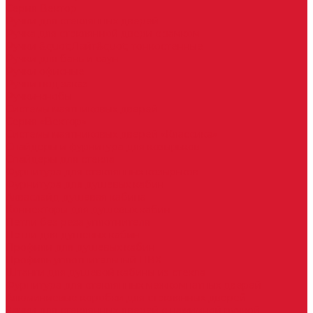
Серия Вектор
Ручки для стеклянных дверей
Ручка для стеклянной двери с замком
Ручки &quot;Лайт&quot; тонкостенные
Ручки для бань и саун
Ручки офисные
Ручки под заказ
Ручки-кнобы
Системы маятниковых дверей
Серия «Вектор»
Системы маятниковых дверей «Классика»
Спайдеры и фурнитура для козырьков
Спайдеры для стекла
Фурнитура для стеклянных козырьков
Фурнитура для душевых кабин
Акваслайд душевая кабина
Коннекторы для душевых кабин
Петли без реза уплотнителя
Петли для душевых кабин
Профили для душевых кабин
Профиль уплотнительный ПВХ
Штанги для душевой кабины из стекла
Фурнитура для стеклянных межкомнатных дверей
Алюминиевые коробки для стеклянных дверей
Замки для стеклянных дверей с нажимной ручкой