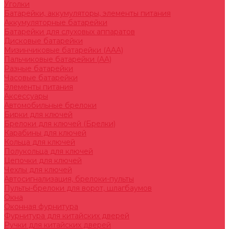
Уголки
Батарейки, аккумуляторы, элементы питания
Аккумуляторные батарейки
Батарейки для слуховых аппаратов
Дисковые батарейки
Мизинчиковые батарейки (AAA)
Пальчиковые батарейки (AA)
Разные батарейки
Часовые батарейки
Элементы питания
Аксессуары
Автомобильные брелоки
Бирки для ключей
Брелоки для ключей (Брелки)
Карабины для ключей
Кольца для ключей
Полукольца для ключей
Цепочки для ключей
Чехлы для ключей
Автосигнализация, брелоки-пульты
Пульты-брелоки для ворот, шлагбаумов
Окна
Оконная фурнитура
Фурнитура для китайских дверей
Ручки для китайских дверей