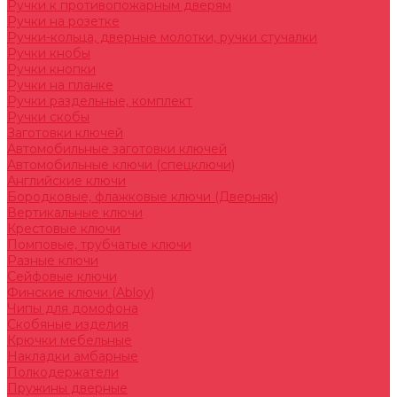
Ручки к противопожарным дверям
Ручки на розетке
Ручки-кольца, дверные молотки, ручки стучалки
Ручки кнобы
Ручки кнопки
Ручки на планке
Ручки раздельные, комплект
Ручки скобы
Заготовки ключей
Автомобильные заготовки ключей
Автомобильные ключи (спецключи)
Английские ключи
Бородковые, флажковые ключи (Дверняк)
Вертикальные ключи
Крестовые ключи
Помповые, трубчатые ключи
Разные ключи
Сейфовые ключи
Финские ключи (Abloy)
Чипы для домофона
Скобяные изделия
Крючки мебельные
Накладки амбарные
Полкодержатели
Пружины дверные