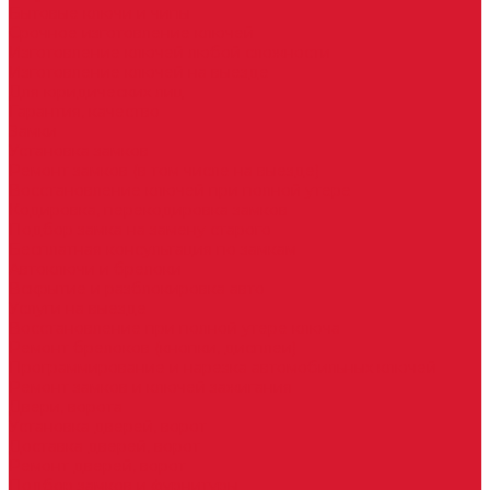
Бытовые ключи и чипы
Срочное изготовление ключей
Изготовление ключей любой сложности
Изготовление ключей на выезде
Для юридических лиц
Гарантия, качество
Замки
Установка замков
Ремонт замков (в том числе на выезде)
Восстановление ключей при полной утере
Кодировка, перекодировка замков
Подбор замка на замену старого
Бесплатная консультация по замкам
Автоключи и брелоки
Вскрытие и разблокировка авто
Услуги на выезде
Восстановление при полной утере ключа
Ремонт брелоков (кнопки, дисплеи)
Программирование и нарезка автомобильных ключей
Ремонт замков и ключей зажигания
Двери, ворота
Установка дверей, ворот
Доставка дверей, ворот
Ремонт дверей, ворот
Подбор замков и фурнитуры