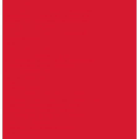
Петли боковые
Фурнитура для стеклянных ограждений
Поручень для стеклянных ограждений
Профили для стеклянных ограждений
Стойки для ограждений
Точечные крепления для ограждений
Мастер системы
Услуги
Бытовые ключи и чипы
Срочное изготовление ключей
Изготовление ключей любой сложности
Изготовление ключей на выезде
Для юридических лиц
Гарантия, качество
Замки
Установка замков
Ремонт замков (в том числе на выезде)
Восстановление ключей при полной утере
Кодировка, перекодировка замков
Подбор замка на замену старого
Бесплатная консультация по замкам
Автоключи и брелоки
Вскрытие и разблокировка авто
Услуги на выезде
Восстановление при полной утере ключа