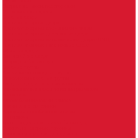
Ручки скобы
Двери, арки, люки, перегородки
Межкомнатные двери
Входные двери
Противопожарные двери
Противопожарные алюминиевые двери
Противопожарные деревянные двери
Противопожарные металлические двери (ДМП)
Противопожарные пластиковые двери
Офисные двери
Влагостойкие двери
Двери для бань и саун
Входные группы
Алюминиевые входные группы
Пластиковые входные группы
Входные двери по вашим размерам
Межкомнатные двери по вашим размерам
Автоключи
Автомобильные ключи с чипом
Ключи для спецтехники
Корпусы автомобильных ключей
Мотоключи
Транспондеры (чипы иммобилайзера)
Доводчики дверные, пружины
Комплектующие для доводчиков