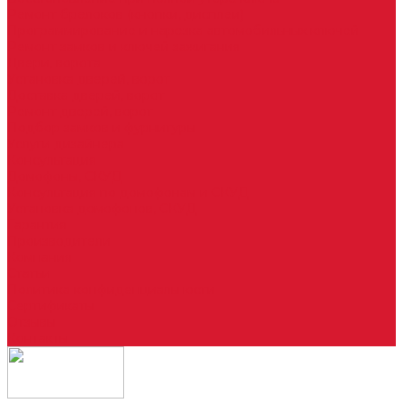
Ремонт брелоков (кнопки, дисплеи)
Программирование и нарезка автомобильных ключей
Ремонт замков и ключей зажигания
Двери, ворота
Установка дверей, ворот
Доставка дверей, ворот
Ремонт дверей, ворот
Подбор замков и фурнитуры
Услуги дизайнера
Консультация
Домофоны, СКУД
Консультация по домофонам и СКУД
Установка домофонов, СКУД
Гарантия
Производители
Компания
Статьи
Политика конфиденциальности
Сертификаты
Отзывы
Контакты