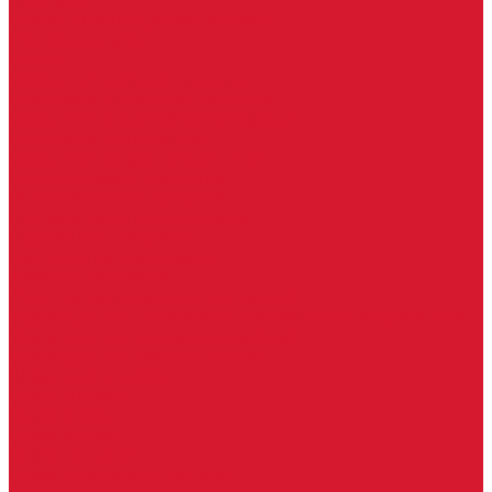
Шарниры
Пороги дверные, упоры дверные
Почтовые ящики
Разное
Доводчики дверные, пружины
Доводчики с ветровым тормозом
Доводчики с задержкой закрывания
Доводчики с фиксацией
Доводчики со скользящей тягой
Морозостойкие доводчики
Пневматические доводчики
Противопожарные доводчики
Пружинные доводчики
Тяги дверных доводчиков
Уличные доводчики
Уплотнители резиновые для дверей
Фурнитура для пластиковых, алюминиевых дверей и окон
Фурнитура для раздвижных дверей
Фурнитура для финских дверей
Шпингалеты, засовы
Ручки дверные
Ручки кнобы
Ручки кнопки
Ручки на планке
Ручки раздельные, комплект