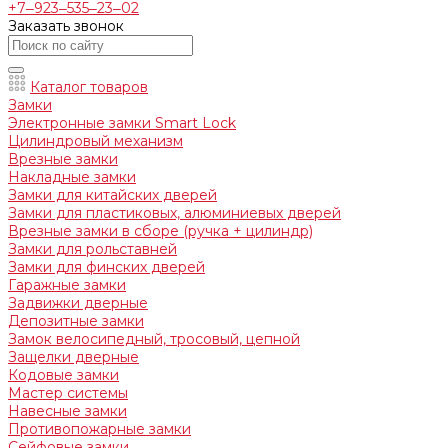
+7‒923‒535‒23‒02
Заказать звонок
Каталог товаров
Замки
Электронные замки Smart Lock
Цилиндровый механизм
Врезные замки
Накладные замки
Замки для китайских дверей
Замки для пластиковых, алюминиевых дверей
Врезные замки в сборе (ручка + цилиндр)
Замки для рольставней
Замки для финских дверей
Гаражные замки
Задвижки дверные
Депозитные замки
Замок велосипедный, тросовый, цепной
Защелки дверные
Кодовые замки
Мастер системы
Навесные замки
Противопожарные замки
Сейфовые замки