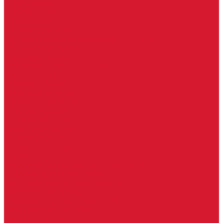
Keydiy ключи
Lonsdor ключи
Xhorse ключи
Английские ключи
Бородковые, флажковые ключи (Дверняк)
Вертикальные ключи
Крестовые ключи
Помповые, трубчатые ключи
Разные ключи
Сейфовые ключи
Финские ключи (Abloy)
Чипы для домофона
Скобяные изделия
Крючки мебельные
Накладки амбарные
Полкодержатели
Пружины дверные
Уголки
Батарейки, аккумуляторы, элементы питания
Аккумуляторные батарейки
Батарейки для слуховых аппаратов
Дисковые батарейки
Мизинчиковые батарейки (AAA)
Пальчиковые батарейки (AA)
Разные батарейки