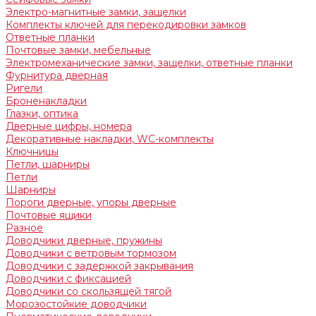
Электро-магнитные замки, защелки
Комплекты ключей для перекодировки замков
Ответные планки
Почтовые замки, мебельные
Электромеханические замки, защелки, ответные планки
Фурнитура дверная
Ригели
Броненакладки
Глазки, оптика
Дверные цифры, номера
Декоративные накладки, WC-комплекты
Ключницы
Петли, шарниры
Петли
Шарниры
Пороги дверные, упоры дверные
Почтовые ящики
Разное
Доводчики дверные, пружины
Доводчики с ветровым тормозом
Доводчики с задержкой закрывания
Доводчики с фиксацией
Доводчики со скользящей тягой
Морозостойкие доводчики