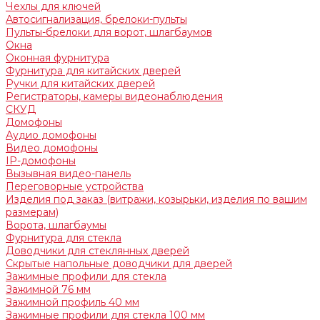
Чехлы для ключей
Автосигнализация, брелоки-пульты
Пульты-брелоки для ворот, шлагбаумов
Окна
Оконная фурнитура
Фурнитура для китайских дверей
Ручки для китайских дверей
Регистраторы, камеры видеонаблюдения
СКУД
Домофоны
Аудио домофоны
Видео домофоны
IP-домофоны
Вызывная видео-панель
Переговорные устройства
Изделия под заказ (витражи, козырьки, изделия по вашим
размерам)
Ворота, шлагбаумы
Фурнитура для стекла
Доводчики для стеклянных дверей
Скрытые напольные доводчики для дверей
Зажимные профили для стекла
Зажимной 76 мм
Зажимной профиль 40 мм
Зажимные профили для стекла 100 мм