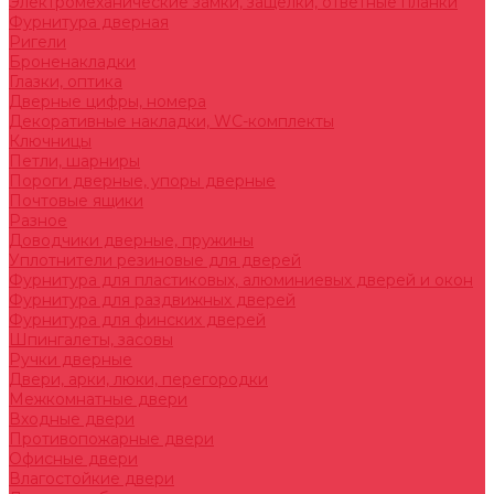
Электромеханические замки, защелки, ответные планки
Фурнитура дверная
Ригели
Броненакладки
Глазки, оптика
Дверные цифры, номера
Декоративные накладки, WC-комплекты
Ключницы
Петли, шарниры
Пороги дверные, упоры дверные
Почтовые ящики
Разное
Доводчики дверные, пружины
Уплотнители резиновые для дверей
Фурнитура для пластиковых, алюминиевых дверей и окон
Фурнитура для раздвижных дверей
Фурнитура для финских дверей
Шпингалеты, засовы
Ручки дверные
Двери, арки, люки, перегородки
Межкомнатные двери
Входные двери
Противопожарные двери
Офисные двери
Влагостойкие двери