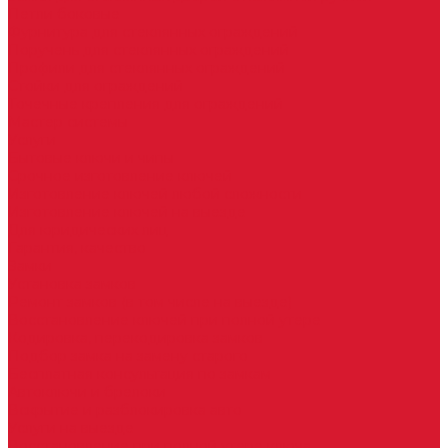
Петли боковые
Фурнитура для стеклянных ограждений
Поручень для стеклянных ограждений
Профили для стеклянных ограждений
Стойки для ограждений
Точечные крепления для ограждений
Мастер системы
Услуги
Бытовые ключи и чипы
Срочное изготовление ключей
Изготовление ключей любой сложности
Изготовление ключей на выезде
Для юридических лиц
Гарантия, качество
Замки
Установка замков
Ремонт замков (в том числе на выезде)
Восстановление ключей при полной утере
Кодировка, перекодировка замков
Подбор замка на замену старого
Бесплатная консультация по замкам
Автоключи и брелоки
Вскрытие и разблокировка авто
Услуги на выезде
Восстановление при полной утере ключа