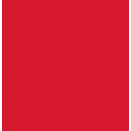
Доводчики с ветровым тормозом
Доводчики с задержкой закрывания
Доводчики с фиксацией
Доводчики со скользящей тягой
Морозостойкие доводчики
Пневматические доводчики
Противопожарные доводчики
Пружинные доводчики
Тяги дверных доводчиков
Доводчики
Ручки дверные
Комплектующие к дверным ручкам
Ручки для раздвижных дверей
Ручки к противопожарным дверям
Ручки на розетке
Ручки-кольца, дверные молотки, ручки стучалки
Ручки кнобы
Ручки кнопки
Ручки на планке
Ручки раздельные, комплект
Ручки скобы
Заготовки ключей
Автомобильные заготовки ключей
Автомобильные ключи (спецключи)
Autel ключи