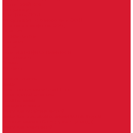
Услуги дизайнера
Консультация
Домофоны, СКУД
Консультация по домофонам и СКУД
Установка домофонов, СКУД
Гарантия
Производители
Компания
Статьи
Политика конфиденциальности
Сертификаты
Отзывы
Контакты
...
Каталог товаров
Замки
Электронные замки Smart Lock
Цилиндровый механизм
Врезные замки
Накладные замки
Замки для китайских дверей
Замки для пластиковых, алюминиевых дверей
Врезные замки в сборе (ручка + цилиндр)
Замки для рольставней
Замки для финских дверей