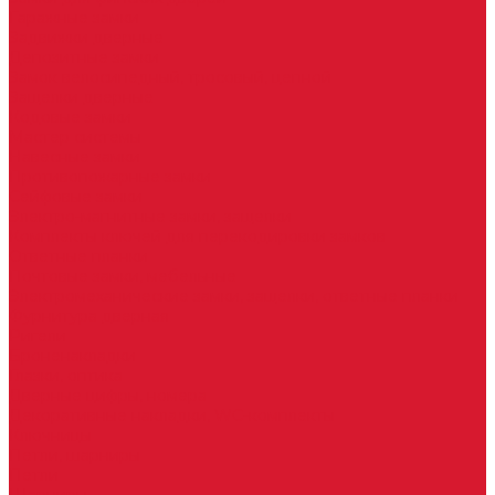
Гаражные замки
Задвижки дверные
Депозитные замки
Замок велосипедный, тросовый, цепной
Защелки дверные
Кодовые замки
Мастер системы
Навесные замки
Противопожарные замки
Сейфовые замки
Электро-магнитные замки, защелки
Комплекты ключей для перекодировки замков
Ответные планки
Почтовые замки, мебельные
Электромеханические замки, защелки, ответные планки
Фурнитура дверная
Ригели
Броненакладки
Глазки, оптика
Дверные цифры, номера
Декоративные накладки, WC-комплекты
Ключницы
Петли, шарниры
Петли