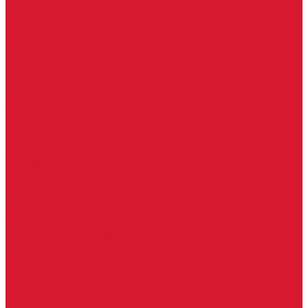
Ручки скобы
Двери, арки, люки, перегородки
Межкомнатные двери
Входные двери
Противопожарные двери
Противопожарные алюминиевые двери
Противопожарные деревянные двери
Противопожарные металлические двери (ДМП)
Противопожарные пластиковые двери
Офисные двери
Влагостойкие двери
Двери для бань и саун
Входные группы
Алюминиевые входные группы
Пластиковые входные группы
Входные двери по вашим размерам
Межкомнатные двери по вашим размерам
Автоключи
Автомобильные ключи с чипом
Ключи для спецтехники
Корпусы автомобильных ключей
Мотоключи
Транспондеры (чипы иммобилайзера)
Доводчики дверные, пружины
Комплектующие для доводчиков