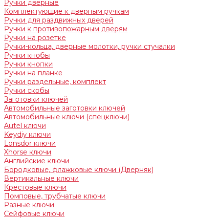
Ручки дверные
Комплектующие к дверным ручкам
Ручки для раздвижных дверей
Ручки к противопожарным дверям
Ручки на розетке
Ручки-кольца, дверные молотки, ручки стучалки
Ручки кнобы
Ручки кнопки
Ручки на планке
Ручки раздельные, комплект
Ручки скобы
Заготовки ключей
Автомобильные заготовки ключей
Автомобильные ключи (спецключи)
Autel ключи
Keydiy ключи
Lonsdor ключи
Xhorse ключи
Английские ключи
Бородковые, флажковые ключи (Дверняк)
Вертикальные ключи
Крестовые ключи
Помповые, трубчатые ключи
Разные ключи
Сейфовые ключи