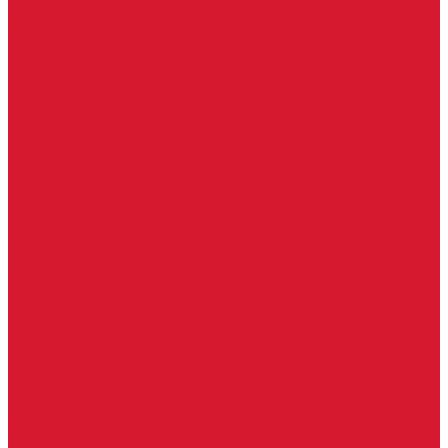
Часовые батарейки
Элементы питания
Аксессуары
Автомобильные брелоки
Бирки для ключей
Брелоки для ключей (Брелки)
Карабины для ключей
Кольца для ключей
Полукольца для ключей
Цепочки для ключей
Чехлы для ключей
Автосигнализация, брелоки-пульты
Пульты-брелоки для ворот, шлагбаумов
Окна
Оконная фурнитура
Фурнитура для китайских дверей
Ручки для китайских дверей
Регистраторы, камеры видеонаблюдения
СКУД
Домофоны
Аудио домофоны
Видео домофоны
IP-домофоны
Вызывная видео-панель
Переговорные устройства