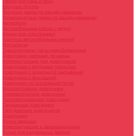
Двери для бань и саун
Входные группы
Входные двери по вашим размерам
Межкомнатные двери по вашим размерам
Автоключи
Автомобильные ключи с чипом
Ключи для спецтехники
Корпусы автомобильных ключей
Мотоключи
Транспондеры (чипы иммобилайзера)
Доводчики дверные, пружины
Комплектующие для доводчиков
Доводчики с ветровым тормозом
Доводчики с задержкой закрывания
Доводчики с фиксацией
Доводчики со скользящей тягой
Морозостойкие доводчики
Пневматические доводчики
Противопожарные доводчики
Пружинные доводчики
Тяги дверных доводчиков
Доводчики
Ручки дверные
Комплектующие к дверным ручкам
Ручки для раздвижных дверей