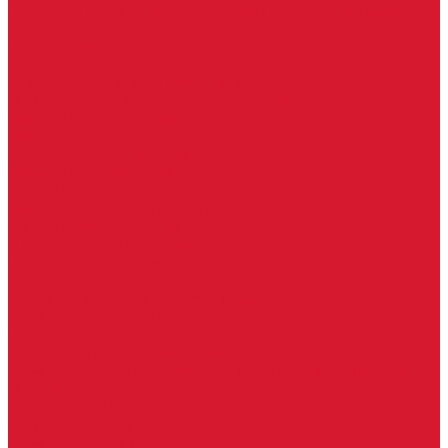
Изделия под заказ (витражи, козырьки, изделия по вашим
размерам)
Ворота, шлагбаумы
Фурнитура для стекла
Доводчики для стеклянных дверей
Скрытые напольные доводчики для дверей
Зажимные профили для стекла
Зажимной 76 мм
Зажимной профиль 40 мм
Зажимные профили для стекла 100 мм
Опорный профиль для стекла
Замки для стеклянных дверей
Замки механические для стекла
Ответные части под замок
Крепления для стекла
«Точки Россия»
Крепления для стекла «Классика»
Серия «Соединители»
Раздвижные системы для стеклянных дверей
Аура система для раздвижных дверей
Серия &quot;Гармоника&quot; система для раздвижных
дверей
Серия &quot;Дельта&quot;
Серия &quot;Дельта+&quot;
Серия «Вектор мини»