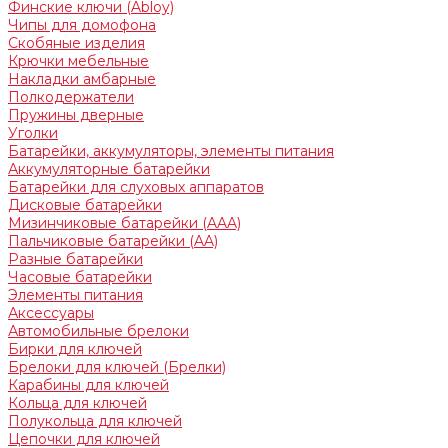
Финские ключи (Abloy)
Чипы для домофона
Скобяные изделия
Крючки мебельные
Накладки амбарные
Полкодержатели
Пружины дверные
Уголки
Батарейки, аккумуляторы, элементы питания
Аккумуляторные батарейки
Батарейки для слуховых аппаратов
Дисковые батарейки
Мизинчиковые батарейки (AAA)
Пальчиковые батарейки (AA)
Разные батарейки
Часовые батарейки
Элементы питания
Аксессуары
Автомобильные брелоки
Бирки для ключей
Брелоки для ключей (Брелки)
Карабины для ключей
Кольца для ключей
Полукольца для ключей
Цепочки для ключей