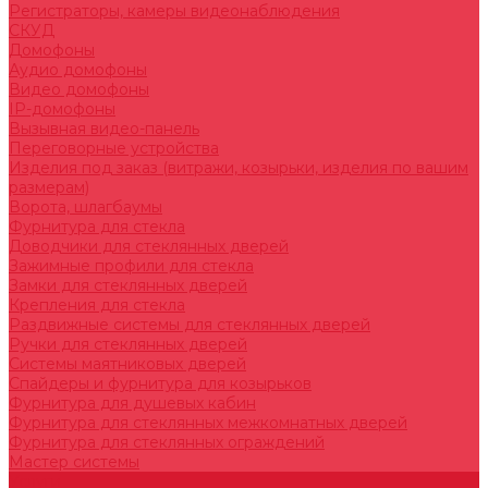
Регистраторы, камеры видеонаблюдения
СКУД
Домофоны
Аудио домофоны
Видео домофоны
IP-домофоны
Вызывная видео-панель
Переговорные устройства
Изделия под заказ (витражи, козырьки, изделия по вашим
размерам)
Ворота, шлагбаумы
Фурнитура для стекла
Доводчики для стеклянных дверей
Зажимные профили для стекла
Замки для стеклянных дверей
Крепления для стекла
Раздвижные системы для стеклянных дверей
Ручки для стеклянных дверей
Системы маятниковых дверей
Спайдеры и фурнитура для козырьков
Фурнитура для душевых кабин
Фурнитура для стеклянных межкомнатных дверей
Фурнитура для стеклянных ограждений
Мастер системы
Услуги