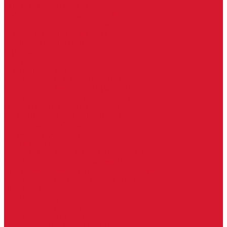
Бытовые ключи и чипы
Срочное изготовление ключей
Изготовление ключей любой сложности
Изготовление ключей на выезде
Для юридических лиц
Гарантия, качество
Замки
Установка замков
Ремонт замков (в том числе на выезде)
Восстановление ключей при полной утере
Кодировка, перекодировка замков
Подбор замка на замену старого
Бесплатная консультация по замкам
Автоключи и брелоки
Вскрытие и разблокировка авто
Услуги на выезде
Восстановление при полной утере ключа
Ремонт брелоков (кнопки, дисплеи)
Программирование и нарезка автомобильных ключей
Ремонт замков и ключей зажигания
Двери, ворота
Установка дверей, ворот
Доставка дверей, ворот
Ремонт дверей, ворот
Подбор замков и фурнитуры