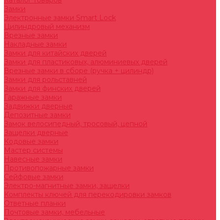
Каталог товаров
Замки
Электронные замки Smart Lock
Цилиндровый механизм
Врезные замки
Накладные замки
Замки для китайских дверей
Замки для пластиковых, алюминиевых дверей
Врезные замки в сборе (ручка + цилиндр)
Замки для рольставней
Замки для финских дверей
Гаражные замки
Задвижки дверные
Депозитные замки
Замок велосипедный, тросовый, цепной
Защелки дверные
Кодовые замки
Мастер системы
Навесные замки
Противопожарные замки
Сейфовые замки
Электро-магнитные замки, защелки
Комплекты ключей для перекодировки замков
Ответные планки
Почтовые замки, мебельные