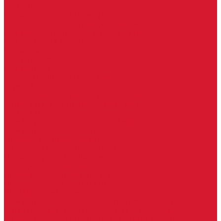
Серия Вектор
Ручки для стеклянных дверей
Ручка для стеклянной двери с замком
Ручки &quot;Лайт&quot; тонкостенные
Ручки для бань и саун
Ручки офисные
Ручки под заказ
Ручки-кнобы
Системы маятниковых дверей
Серия «Вектор»
Системы маятниковых дверей «Классика»
Спайдеры и фурнитура для козырьков
Спайдеры для стекла
Фурнитура для стеклянных козырьков
Фурнитура для душевых кабин
Акваслайд душевая кабина
Коннекторы для душевых кабин
Петли без реза уплотнителя
Петли для душевых кабин
Профили для душевых кабин
Профиль уплотнительный ПВХ
Штанги для душевой кабины из стекла
Фурнитура для стеклянных межкомнатных дверей
Алюминиевые коробки для стеклянных дверей
Замки для стеклянных дверей с нажимной ручкой