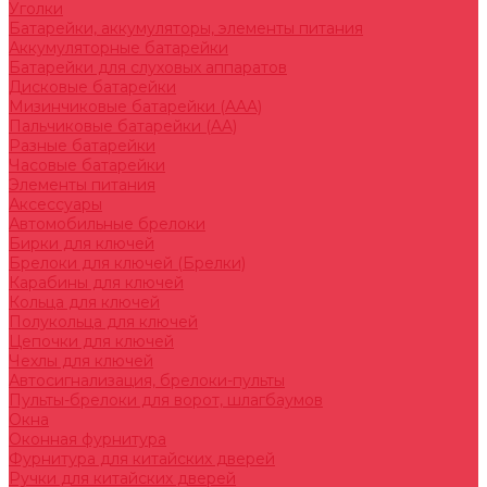
Уголки
Батарейки, аккумуляторы, элементы питания
Аккумуляторные батарейки
Батарейки для слуховых аппаратов
Дисковые батарейки
Мизинчиковые батарейки (AAA)
Пальчиковые батарейки (AA)
Разные батарейки
Часовые батарейки
Элементы питания
Аксессуары
Автомобильные брелоки
Бирки для ключей
Брелоки для ключей (Брелки)
Карабины для ключей
Кольца для ключей
Полукольца для ключей
Цепочки для ключей
Чехлы для ключей
Автосигнализация, брелоки-пульты
Пульты-брелоки для ворот, шлагбаумов
Окна
Оконная фурнитура
Фурнитура для китайских дверей
Ручки для китайских дверей