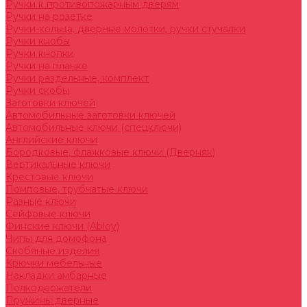
Ручки к противопожарным дверям
Ручки на розетке
Ручки-кольца, дверные молотки, ручки стучалки
Ручки кнобы
Ручки кнопки
Ручки на планке
Ручки раздельные, комплект
Ручки скобы
Заготовки ключей
Автомобильные заготовки ключей
Автомобильные ключи (спецключи)
Английские ключи
Бородковые, флажковые ключи (Дверняк)
Вертикальные ключи
Крестовые ключи
Помповые, трубчатые ключи
Разные ключи
Сейфовые ключи
Финские ключи (Abloy)
Чипы для домофона
Скобяные изделия
Крючки мебельные
Накладки амбарные
Полкодержатели
Пружины дверные