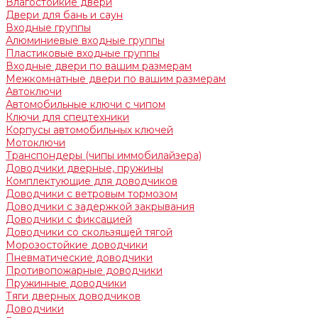
Влагостойкие двери
Двери для бань и саун
Входные группы
Алюминиевые входные группы
Пластиковые входные группы
Входные двери по вашим размерам
Межкомнатные двери по вашим размерам
Автоключи
Автомобильные ключи с чипом
Ключи для спецтехники
Корпусы автомобильных ключей
Мотоключи
Транспондеры (чипы иммобилайзера)
Доводчики дверные, пружины
Комплектующие для доводчиков
Доводчики с ветровым тормозом
Доводчики с задержкой закрывания
Доводчики с фиксацией
Доводчики со скользящей тягой
Морозостойкие доводчики
Пневматические доводчики
Противопожарные доводчики
Пружинные доводчики
Тяги дверных доводчиков
Доводчики