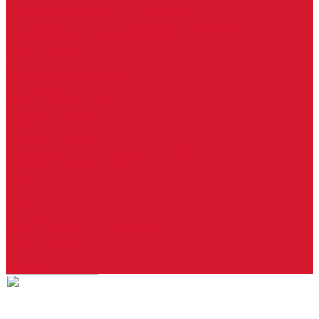
Ремонт брелоков (кнопки, дисплеи)
Программирование и нарезка автомобильных ключей
Ремонт замков и ключей зажигания
Двери, ворота
Установка дверей, ворот
Доставка дверей, ворот
Ремонт дверей, ворот
Подбор замков и фурнитуры
Услуги дизайнера
Консультация
Домофоны, СКУД
Консультация по домофонам и СКУД
Установка домофонов, СКУД
Гарантия
Производители
Компания
Статьи
Политика конфиденциальности
Сертификаты
Отзывы
Контакты