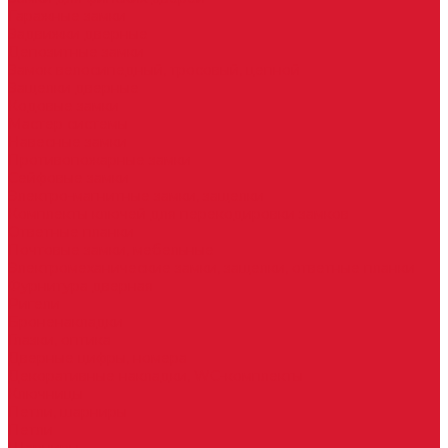
Гаражные замки
Задвижки дверные
Депозитные замки
Замок велосипедный, тросовый, цепной
Защелки дверные
Кодовые замки
Мастер системы
Навесные замки
Противопожарные замки
Сейфовые замки
Электро-магнитные замки, защелки
Комплекты ключей для перекодировки замков
Ответные планки
Почтовые замки, мебельные
Электромеханические замки, защелки, ответные планки
Фурнитура дверная
Ригели
Броненакладки
Глазки, оптика
Дверные цифры, номера
Декоративные накладки, WC-комплекты
Ключницы
Петли, шарниры
Петли