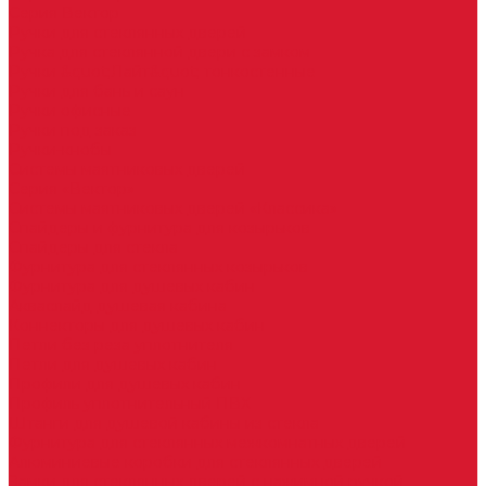
Серия Вектор
Ручки для стеклянных дверей
Ручка для стеклянной двери с замком
Ручки &quot;Лайт&quot; тонкостенные
Ручки для бань и саун
Ручки офисные
Ручки под заказ
Ручки-кнобы
Системы маятниковых дверей
Серия «Вектор»
Системы маятниковых дверей «Классика»
Спайдеры и фурнитура для козырьков
Спайдеры для стекла
Фурнитура для стеклянных козырьков
Фурнитура для душевых кабин
Акваслайд душевая кабина
Коннекторы для душевых кабин
Петли без реза уплотнителя
Петли для душевых кабин
Профили для душевых кабин
Профиль уплотнительный ПВХ
Штанги для душевой кабины из стекла
Фурнитура для стеклянных межкомнатных дверей
Алюминиевые коробки для стеклянных дверей
Замки для стеклянных дверей с нажимной ручкой