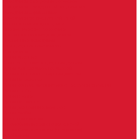
Доводчики с ветровым тормозом
Доводчики с задержкой закрывания
Доводчики с фиксацией
Доводчики со скользящей тягой
Морозостойкие доводчики
Пневматические доводчики
Противопожарные доводчики
Пружинные доводчики
Тяги дверных доводчиков
Доводчики
Ручки дверные
Комплектующие к дверным ручкам
Ручки для раздвижных дверей
Ручки к противопожарным дверям
Ручки на розетке
Ручки-кольца, дверные молотки, ручки стучалки
Ручки кнобы
Ручки кнопки
Ручки на планке
Ручки раздельные, комплект
Ручки скобы
Заготовки ключей
Автомобильные заготовки ключей
Автомобильные ключи (спецключи)
Autel ключи