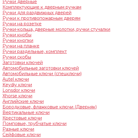
Ручки дверные
Комплектующие к дверным ручкам
Ручки для раздвижных дверей
Ручки к противопожарным дверям
Ручки на розетке
Ручки-кольца, дверные молотки, ручки стучалки
Ручки кнобы
Ручки кнопки
Ручки на планке
Ручки раздельные, комплект
Ручки скобы
Заготовки ключей
Автомобильные заготовки ключей
Автомобильные ключи (спецключи)
Autel ключи
Keydiy ключи
Lonsdor ключи
Xhorse ключи
Английские ключи
Бородковые, флажковые ключи (Дверняк)
Вертикальные ключи
Крестовые ключи
Помповые, трубчатые ключи
Разные ключи
Сейфовые ключи