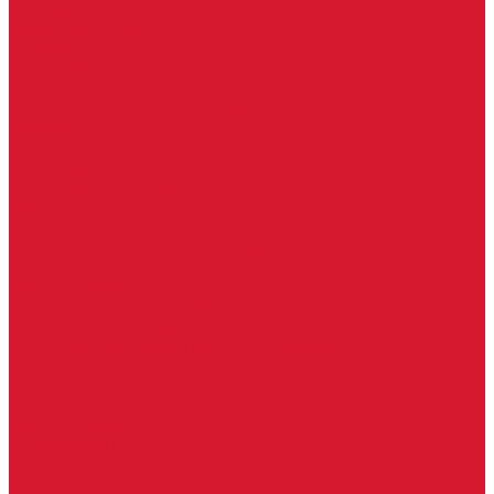
Часовые батарейки
Элементы питания
Аксессуары
Автомобильные брелоки
Бирки для ключей
Брелоки для ключей (Брелки)
Карабины для ключей
Кольца для ключей
Полукольца для ключей
Цепочки для ключей
Чехлы для ключей
Автосигнализация, брелоки-пульты
Пульты-брелоки для ворот, шлагбаумов
Окна
Оконная фурнитура
Фурнитура для китайских дверей
Ручки для китайских дверей
Регистраторы, камеры видеонаблюдения
СКУД
Домофоны
Аудио домофоны
Видео домофоны
IP-домофоны
Вызывная видео-панель
Переговорные устройства