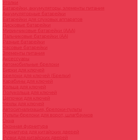
Уголки
Батарейки, аккумуляторы, элементы питания
Аккумуляторные батарейки
Батарейки для слуховых аппаратов
Дисковые батарейки
Мизинчиковые батарейки (AAA)
Пальчиковые батарейки (AA)
Разные батарейки
Часовые батарейки
Элементы питания
Аксессуары
Автомобильные брелоки
Бирки для ключей
Брелоки для ключей (Брелки)
Карабины для ключей
Кольца для ключей
Полукольца для ключей
Цепочки для ключей
Чехлы для ключей
Автосигнализация, брелоки-пульты
Пульты-брелоки для ворот, шлагбаумов
Окна
Оконная фурнитура
Фурнитура для китайских дверей
Ручки для китайских дверей