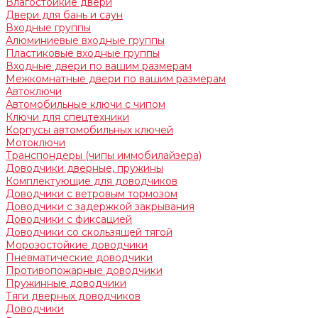
Влагостойкие двери
Двери для бань и саун
Входные группы
Алюминиевые входные группы
Пластиковые входные группы
Входные двери по вашим размерам
Межкомнатные двери по вашим размерам
Автоключи
Автомобильные ключи с чипом
Ключи для спецтехники
Корпусы автомобильных ключей
Мотоключи
Транспондеры (чипы иммобилайзера)
Доводчики дверные, пружины
Комплектующие для доводчиков
Доводчики с ветровым тормозом
Доводчики с задержкой закрывания
Доводчики с фиксацией
Доводчики со скользящей тягой
Морозостойкие доводчики
Пневматические доводчики
Противопожарные доводчики
Пружинные доводчики
Тяги дверных доводчиков
Доводчики