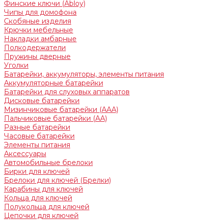
Финские ключи (Abloy)
Чипы для домофона
Скобяные изделия
Крючки мебельные
Накладки амбарные
Полкодержатели
Пружины дверные
Уголки
Батарейки, аккумуляторы, элементы питания
Аккумуляторные батарейки
Батарейки для слуховых аппаратов
Дисковые батарейки
Мизинчиковые батарейки (AAA)
Пальчиковые батарейки (AA)
Разные батарейки
Часовые батарейки
Элементы питания
Аксессуары
Автомобильные брелоки
Бирки для ключей
Брелоки для ключей (Брелки)
Карабины для ключей
Кольца для ключей
Полукольца для ключей
Цепочки для ключей