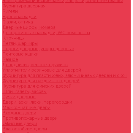
Электромеханические замки, защелки, ответные планки
Фурнитура дверная
Ригели
Броненакладки
Глазки, оптика
Дверные цифры, номера
Декоративные накладки, WC-комплекты
Ключницы
Петли, шарниры
Пороги дверные, упоры дверные
Почтовые ящики
Разное
Доводчики дверные, пружины
Уплотнители резиновые для дверей
Фурнитура для пластиковых, алюминиевых дверей и окон
Фурнитура для раздвижных дверей
Фурнитура для финских дверей
Шпингалеты, засовы
Ручки дверные
Двери, арки, люки, перегородки
Межкомнатные двери
Входные двери
Противопожарные двери
Офисные двери
Влагостойкие двери