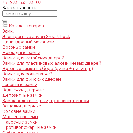
+7‒923‒535‒23‒02
Заказать звонок
Каталог товаров
Замки
Электронные замки Smart Lock
Цилиндровый механизм
Врезные замки
Накладные замки
Замки для китайских дверей
Замки для пластиковых, алюминиевых дверей
Врезные замки в сборе (ручка + цилиндр)
Замки для рольставней
Замки для финских дверей
Гаражные замки
Задвижки дверные
Депозитные замки
Замок велосипедный, тросовый, цепной
Защелки дверные
Кодовые замки
Мастер системы
Навесные замки
Противопожарные замки
Сейфовые замки