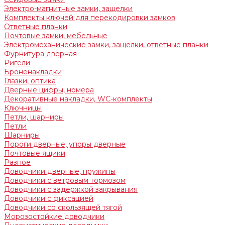
Электро-магнитные замки, защелки
Комплекты ключей для перекодировки замков
Ответные планки
Почтовые замки, мебельные
Электромеханические замки, защелки, ответные планки
Фурнитура дверная
Ригели
Броненакладки
Глазки, оптика
Дверные цифры, номера
Декоративные накладки, WC-комплекты
Ключницы
Петли, шарниры
Петли
Шарниры
Пороги дверные, упоры дверные
Почтовые ящики
Разное
Доводчики дверные, пружины
Доводчики с ветровым тормозом
Доводчики с задержкой закрывания
Доводчики с фиксацией
Доводчики со скользящей тягой
Морозостойкие доводчики