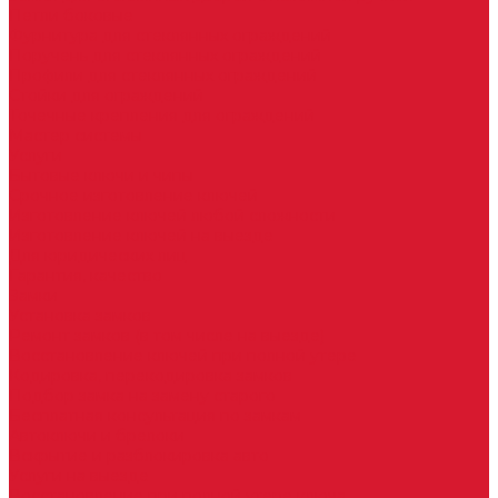
Петли боковые
Фурнитура для стеклянных ограждений
Поручень для стеклянных ограждений
Профили для стеклянных ограждений
Стойки для ограждений
Точечные крепления для ограждений
Мастер системы
Услуги
Бытовые ключи и чипы
Срочное изготовление ключей
Изготовление ключей любой сложности
Изготовление ключей на выезде
Для юридических лиц
Гарантия, качество
Замки
Установка замков
Ремонт замков (в том числе на выезде)
Восстановление ключей при полной утере
Кодировка, перекодировка замков
Подбор замка на замену старого
Бесплатная консультация по замкам
Автоключи и брелоки
Вскрытие и разблокировка авто
Услуги на выезде
Восстановление при полной утере ключа