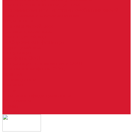
Ремонт брелоков (кнопки, дисплеи)
Программирование и нарезка автомобильных ключей
Ремонт замков и ключей зажигания
Двери, ворота
Установка дверей, ворот
Доставка дверей, ворот
Ремонт дверей, ворот
Подбор замков и фурнитуры
Услуги дизайнера
Консультация
Домофоны, СКУД
Консультация по домофонам и СКУД
Установка домофонов, СКУД
Гарантия
Производители
Компания
Статьи
Политика конфиденциальности
Сертификаты
Отзывы
Контакты