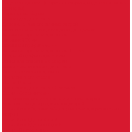
Изделия под заказ (витражи, козырьки, изделия по вашим
размерам)
Ворота, шлагбаумы
Фурнитура для стекла
Доводчики для стеклянных дверей
Скрытые напольные доводчики для дверей
Зажимные профили для стекла
Зажимной 76 мм
Зажимной профиль 40 мм
Зажимные профили для стекла 100 мм
Опорный профиль для стекла
Замки для стеклянных дверей
Замки механические для стекла
Ответные части под замок
Крепления для стекла
«Точки Россия»
Крепления для стекла «Классика»
Серия «Соединители»
Раздвижные системы для стеклянных дверей
Аура система для раздвижных дверей
Серия &quot;Гармоника&quot; система для раздвижных
дверей
Серия &quot;Дельта&quot;
Серия &quot;Дельта+&quot;
Серия «Вектор мини»