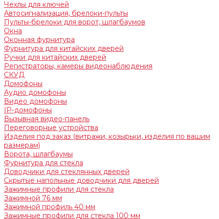
Чехлы для ключей
Автосигнализация, брелоки-пульты
Пульты-брелоки для ворот, шлагбаумов
Окна
Оконная фурнитура
Фурнитура для китайских дверей
Ручки для китайских дверей
Регистраторы, камеры видеонаблюдения
СКУД
Домофоны
Аудио домофоны
Видео домофоны
IP-домофоны
Вызывная видео-панель
Переговорные устройства
Изделия под заказ (витражи, козырьки, изделия по вашим
размерам)
Ворота, шлагбаумы
Фурнитура для стекла
Доводчики для стеклянных дверей
Скрытые напольные доводчики для дверей
Зажимные профили для стекла
Зажимной 76 мм
Зажимной профиль 40 мм
Зажимные профили для стекла 100 мм