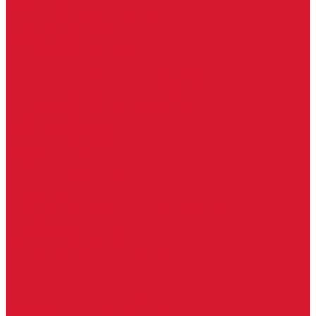
Ручки скобы
Двери, арки, люки, перегородки
Межкомнатные двери
Входные двери
Противопожарные двери
Противопожарные алюминиевые двери
Противопожарные деревянные двери
Противопожарные металлические двери (ДМП)
Противопожарные пластиковые двери
Офисные двери
Влагостойкие двери
Двери для бань и саун
Входные группы
Алюминиевые входные группы
Пластиковые входные группы
Входные двери по вашим размерам
Межкомнатные двери по вашим размерам
Автоключи
Автомобильные ключи с чипом
Ключи для спецтехники
Корпусы автомобильных ключей
Мотоключи
Транспондеры (чипы иммобилайзера)
Доводчики дверные, пружины
Комплектующие для доводчиков