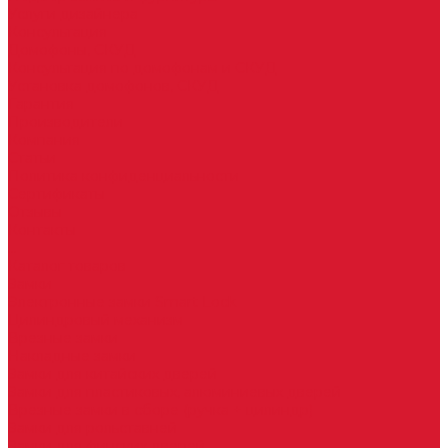
Услуги дизайнера
Консультация
Домофоны, СКУД
Консультация по домофонам и СКУД
Установка домофонов, СКУД
Гарантия
Производители
Компания
Статьи
Политика конфиденциальности
Сертификаты
Отзывы
Контакты
...
Каталог товаров
Замки
Электронные замки Smart Lock
Цилиндровый механизм
Врезные замки
Накладные замки
Замки для китайских дверей
Замки для пластиковых, алюминиевых дверей
Врезные замки в сборе (ручка + цилиндр)
Замки для рольставней
Замки для финских дверей