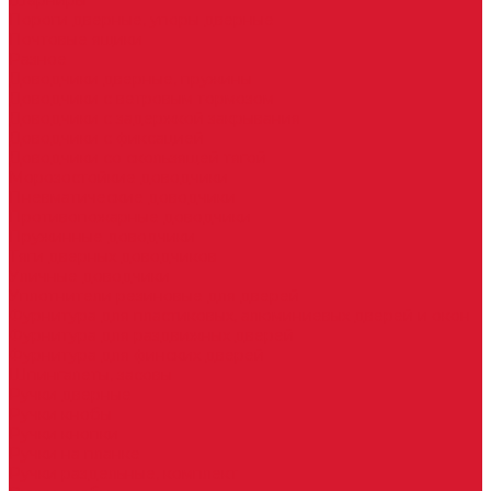
Шарниры
Пороги дверные, упоры дверные
Почтовые ящики
Разное
Доводчики дверные, пружины
Доводчики с ветровым тормозом
Доводчики с задержкой закрывания
Доводчики с фиксацией
Доводчики со скользящей тягой
Морозостойкие доводчики
Пневматические доводчики
Противопожарные доводчики
Пружинные доводчики
Тяги дверных доводчиков
Уличные доводчики
Уплотнители резиновые для дверей
Фурнитура для пластиковых, алюминиевых дверей и окон
Фурнитура для раздвижных дверей
Фурнитура для финских дверей
Шпингалеты, засовы
Ручки дверные
Ручки кнобы
Ручки кнопки
Ручки на планке
Ручки раздельные, комплект