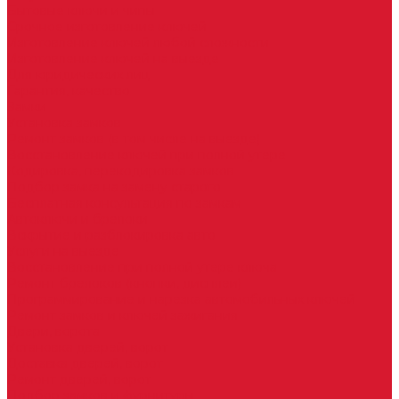
Бытовые ключи и чипы
Срочное изготовление ключей
Изготовление ключей любой сложности
Изготовление ключей на выезде
Для юридических лиц
Гарантия, качество
Замки
Установка замков
Ремонт замков (в том числе на выезде)
Восстановление ключей при полной утере
Кодировка, перекодировка замков
Подбор замка на замену старого
Бесплатная консультация по замкам
Автоключи и брелоки
Вскрытие и разблокировка авто
Услуги на выезде
Восстановление при полной утере ключа
Ремонт брелоков (кнопки, дисплеи)
Программирование и нарезка автомобильных ключей
Ремонт замков и ключей зажигания
Двери, ворота
Установка дверей, ворот
Доставка дверей, ворот
Ремонт дверей, ворот
Подбор замков и фурнитуры