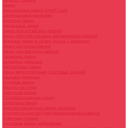
Каталог товаров
Замки
Электронные замки Smart Lock
Цилиндровый механизм
Врезные замки
Накладные замки
Замки для китайских дверей
Замки для пластиковых, алюминиевых дверей
Врезные замки в сборе (ручка + цилиндр)
Замки для рольставней
Замки для финских дверей
Гаражные замки
Задвижки дверные
Депозитные замки
Замок велосипедный, тросовый, цепной
Защелки дверные
Кодовые замки
Мастер системы
Навесные замки
Противопожарные замки
Сейфовые замки
Электро-магнитные замки, защелки
Комплекты ключей для перекодировки замков
Ответные планки
Почтовые замки, мебельные