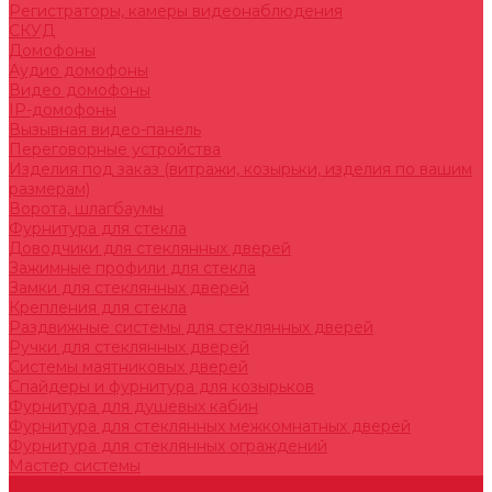
Регистраторы, камеры видеонаблюдения
СКУД
Домофоны
Аудио домофоны
Видео домофоны
IP-домофоны
Вызывная видео-панель
Переговорные устройства
Изделия под заказ (витражи, козырьки, изделия по вашим
размерам)
Ворота, шлагбаумы
Фурнитура для стекла
Доводчики для стеклянных дверей
Зажимные профили для стекла
Замки для стеклянных дверей
Крепления для стекла
Раздвижные системы для стеклянных дверей
Ручки для стеклянных дверей
Системы маятниковых дверей
Спайдеры и фурнитура для козырьков
Фурнитура для душевых кабин
Фурнитура для стеклянных межкомнатных дверей
Фурнитура для стеклянных ограждений
Мастер системы
Услуги