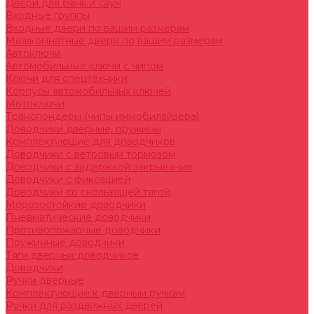
Двери для бань и саун
Входные группы
Входные двери по вашим размерам
Межкомнатные двери по вашим размерам
Автоключи
Автомобильные ключи с чипом
Ключи для спецтехники
Корпусы автомобильных ключей
Мотоключи
Транспондеры (чипы иммобилайзера)
Доводчики дверные, пружины
Комплектующие для доводчиков
Доводчики с ветровым тормозом
Доводчики с задержкой закрывания
Доводчики с фиксацией
Доводчики со скользящей тягой
Морозостойкие доводчики
Пневматические доводчики
Противопожарные доводчики
Пружинные доводчики
Тяги дверных доводчиков
Доводчики
Ручки дверные
Комплектующие к дверным ручкам
Ручки для раздвижных дверей