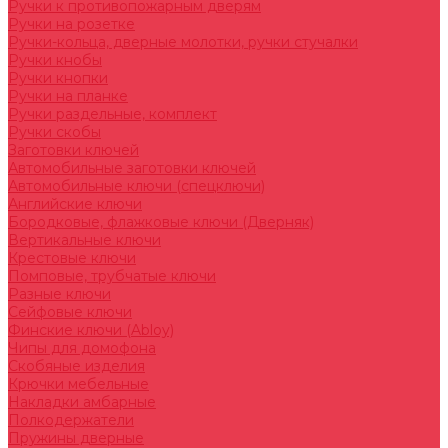
Ручки к противопожарным дверям
Ручки на розетке
Ручки-кольца, дверные молотки, ручки стучалки
Ручки кнобы
Ручки кнопки
Ручки на планке
Ручки раздельные, комплект
Ручки скобы
Заготовки ключей
Автомобильные заготовки ключей
Автомобильные ключи (спецключи)
Английские ключи
Бородковые, флажковые ключи (Дверняк)
Вертикальные ключи
Крестовые ключи
Помповые, трубчатые ключи
Разные ключи
Сейфовые ключи
Финские ключи (Abloy)
Чипы для домофона
Скобяные изделия
Крючки мебельные
Накладки амбарные
Полкодержатели
Пружины дверные