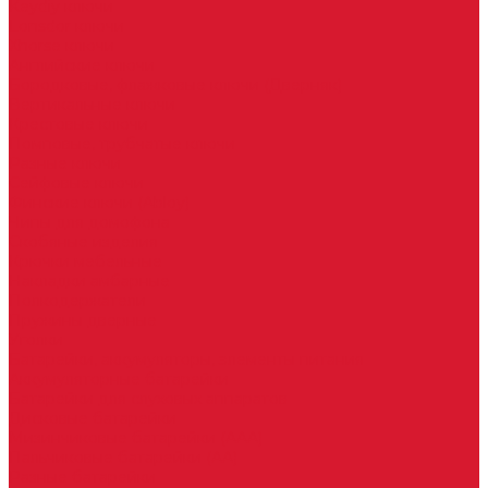
Keydiy ключи
Lonsdor ключи
Xhorse ключи
Английские ключи
Бородковые, флажковые ключи (Дверняк)
Вертикальные ключи
Крестовые ключи
Помповые, трубчатые ключи
Разные ключи
Сейфовые ключи
Финские ключи (Abloy)
Чипы для домофона
Скобяные изделия
Крючки мебельные
Накладки амбарные
Полкодержатели
Пружины дверные
Уголки
Батарейки, аккумуляторы, элементы питания
Аккумуляторные батарейки
Батарейки для слуховых аппаратов
Дисковые батарейки
Мизинчиковые батарейки (AAA)
Пальчиковые батарейки (AA)
Разные батарейки