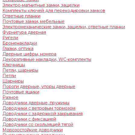
Электро-магнитные замки, защелки
Комплекты ключей для перекодировки замков
Ответные планки
Почтовые замки, мебельные
Электромеханические замки, защелки, ответные планки
Фурнитура дверная
Ригели
Броненакладки
Глазки, оптика
Дверные цифры, номера
Декоративные накладки, WC-комплекты
Ключницы
Петли, шарниры
Петли
Шарниры
Пороги дверные, упоры дверные
Почтовые ящики
Разное
Доводчики дверные, пружины
Доводчики с ветровым тормозом
Доводчики с задержкой закрывания
Доводчики с фиксацией
Доводчики со скользящей тягой
Морозостойкие доводчики