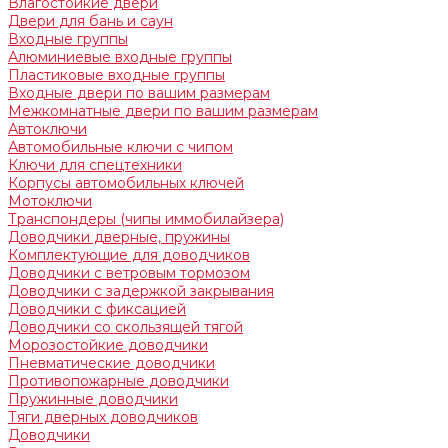
Влагостойкие двери
Двери для бань и саун
Входные группы
Алюминиевые входные группы
Пластиковые входные группы
Входные двери по вашим размерам
Межкомнатные двери по вашим размерам
Автоключи
Автомобильные ключи с чипом
Ключи для спецтехники
Корпусы автомобильных ключей
Мотоключи
Транспондеры (чипы иммобилайзера)
Доводчики дверные, пружины
Комплектующие для доводчиков
Доводчики с ветровым тормозом
Доводчики с задержкой закрывания
Доводчики с фиксацией
Доводчики со скользящей тягой
Морозостойкие доводчики
Пневматические доводчики
Противопожарные доводчики
Пружинные доводчики
Тяги дверных доводчиков
Доводчики