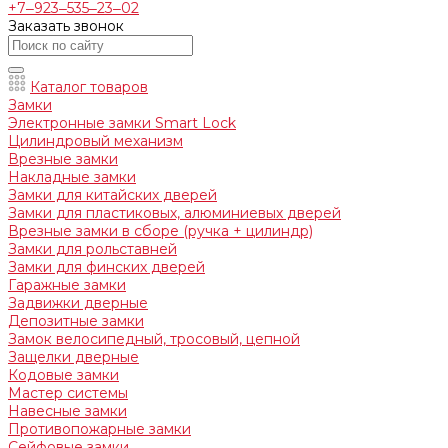
+7‒923‒535‒23‒02
Заказать звонок
Каталог товаров
Замки
Электронные замки Smart Lock
Цилиндровый механизм
Врезные замки
Накладные замки
Замки для китайских дверей
Замки для пластиковых, алюминиевых дверей
Врезные замки в сборе (ручка + цилиндр)
Замки для рольставней
Замки для финских дверей
Гаражные замки
Задвижки дверные
Депозитные замки
Замок велосипедный, тросовый, цепной
Защелки дверные
Кодовые замки
Мастер системы
Навесные замки
Противопожарные замки
Сейфовые замки