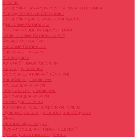
Уголки
Батарейки, аккумуляторы, элементы питания
Аккумуляторные батарейки
Батарейки для слуховых аппаратов
Дисковые батарейки
Мизинчиковые батарейки (AAA)
Пальчиковые батарейки (AA)
Разные батарейки
Часовые батарейки
Элементы питания
Аксессуары
Автомобильные брелоки
Бирки для ключей
Брелоки для ключей (Брелки)
Карабины для ключей
Кольца для ключей
Полукольца для ключей
Цепочки для ключей
Чехлы для ключей
Автосигнализация, брелоки-пульты
Пульты-брелоки для ворот, шлагбаумов
Окна
Оконная фурнитура
Фурнитура для китайских дверей
Ручки для китайских дверей