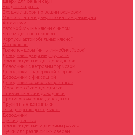
Двери для бань и саун
Входные группы
Входные двери по вашим размерам
Межкомнатные двери по вашим размерам
Автоключи
Автомобильные ключи с чипом
Ключи для спецтехники
Корпусы автомобильных ключей
Мотоключи
Транспондеры (чипы иммобилайзера)
Доводчики дверные, пружины
Комплектующие для доводчиков
Доводчики с ветровым тормозом
Доводчики с задержкой закрывания
Доводчики с фиксацией
Доводчики со скользящей тягой
Морозостойкие доводчики
Пневматические доводчики
Противопожарные доводчики
Пружинные доводчики
Тяги дверных доводчиков
Доводчики
Ручки дверные
Комплектующие к дверным ручкам
Ручки для раздвижных дверей