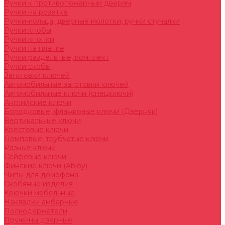
Ручки к противопожарным дверям
Ручки на розетке
Ручки-кольца, дверные молотки, ручки стучалки
Ручки кнобы
Ручки кнопки
Ручки на планке
Ручки раздельные, комплект
Ручки скобы
Заготовки ключей
Автомобильные заготовки ключей
Автомобильные ключи (спецключи)
Английские ключи
Бородковые, флажковые ключи (Дверняк)
Вертикальные ключи
Крестовые ключи
Помповые, трубчатые ключи
Разные ключи
Сейфовые ключи
Финские ключи (Abloy)
Чипы для домофона
Скобяные изделия
Крючки мебельные
Накладки амбарные
Полкодержатели
Пружины дверные