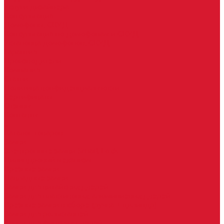
Услуги дизайнера
Консультация
Домофоны, СКУД
Консультация по домофонам и СКУД
Установка домофонов, СКУД
Гарантия
Производители
Компания
Статьи
Политика конфиденциальности
Сертификаты
Отзывы
Контакты
...
Каталог товаров
Замки
Электронные замки Smart Lock
Цилиндровый механизм
Врезные замки
Накладные замки
Замки для китайских дверей
Замки для пластиковых, алюминиевых дверей
Врезные замки в сборе (ручка + цилиндр)
Замки для рольставней
Замки для финских дверей