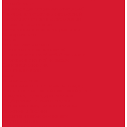
Петли боковые
Фурнитура для стеклянных ограждений
Поручень для стеклянных ограждений
Профили для стеклянных ограждений
Стойки для ограждений
Точечные крепления для ограждений
Мастер системы
Услуги
Бытовые ключи и чипы
Срочное изготовление ключей
Изготовление ключей любой сложности
Изготовление ключей на выезде
Для юридических лиц
Гарантия, качество
Замки
Установка замков
Ремонт замков (в том числе на выезде)
Восстановление ключей при полной утере
Кодировка, перекодировка замков
Подбор замка на замену старого
Бесплатная консультация по замкам
Автоключи и брелоки
Вскрытие и разблокировка авто
Услуги на выезде
Восстановление при полной утере ключа