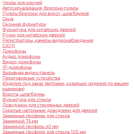
Чехлы для ключей
Автосигнализация, брелоки-пульты
Пульты-брелоки для ворот, шлагбаумов
Окна
Оконная фурнитура
Фурнитура для китайских дверей
Ручки для китайских дверей
Регистраторы, камеры видеонаблюдения
СКУД
Домофоны
Аудио домофоны
Видео домофоны
IP-домофоны
Вызывная видео-панель
Переговорные устройства
Изделия под заказ (витражи, козырьки, изделия по вашим
размерам)
Ворота, шлагбаумы
Фурнитура для стекла
Доводчики для стеклянных дверей
Скрытые напольные доводчики для дверей
Зажимные профили для стекла
Зажимной 76 мм
Зажимной профиль 40 мм
Зажимные профили для стекла 100 мм