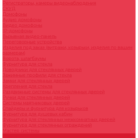
Регистраторы, камеры видеонаблюдения
СКУД
Домофоны
Аудио домофоны
Видео домофоны
IP-домофоны
Вызывная видео-панель
Переговорные устройства
Изделия под заказ (витражи, козырьки, изделия по вашим
размерам)
Ворота, шлагбаумы
Фурнитура для стекла
Доводчики для стеклянных дверей
Зажимные профили для стекла
Замки для стеклянных дверей
Крепления для стекла
Раздвижные системы для стеклянных дверей
Ручки для стеклянных дверей
Системы маятниковых дверей
Спайдеры и фурнитура для козырьков
Фурнитура для душевых кабин
Фурнитура для стеклянных межкомнатных дверей
Фурнитура для стеклянных ограждений
Мастер системы
Услуги