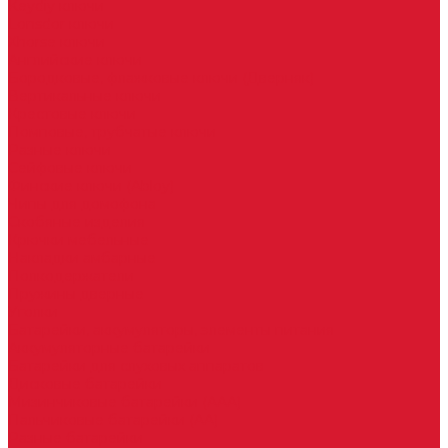
Keydiy ключи
Lonsdor ключи
Xhorse ключи
Английские ключи
Бородковые, флажковые ключи (Дверняк)
Вертикальные ключи
Крестовые ключи
Помповые, трубчатые ключи
Разные ключи
Сейфовые ключи
Финские ключи (Abloy)
Чипы для домофона
Скобяные изделия
Крючки мебельные
Накладки амбарные
Полкодержатели
Пружины дверные
Уголки
Батарейки, аккумуляторы, элементы питания
Аккумуляторные батарейки
Батарейки для слуховых аппаратов
Дисковые батарейки
Мизинчиковые батарейки (AAA)
Пальчиковые батарейки (AA)
Разные батарейки