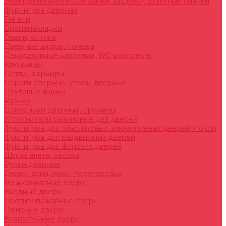
Электромеханические замки, защелки, ответные планки
Фурнитура дверная
Ригели
Броненакладки
Глазки, оптика
Дверные цифры, номера
Декоративные накладки, WC-комплекты
Ключницы
Петли, шарниры
Пороги дверные, упоры дверные
Почтовые ящики
Разное
Доводчики дверные, пружины
Уплотнители резиновые для дверей
Фурнитура для пластиковых, алюминиевых дверей и окон
Фурнитура для раздвижных дверей
Фурнитура для финских дверей
Шпингалеты, засовы
Ручки дверные
Двери, арки, люки, перегородки
Межкомнатные двери
Входные двери
Противопожарные двери
Офисные двери
Влагостойкие двери