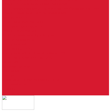
Ремонт брелоков (кнопки, дисплеи)
Программирование и нарезка автомобильных ключей
Ремонт замков и ключей зажигания
Двери, ворота
Установка дверей, ворот
Доставка дверей, ворот
Ремонт дверей, ворот
Подбор замков и фурнитуры
Услуги дизайнера
Консультация
Домофоны, СКУД
Консультация по домофонам и СКУД
Установка домофонов, СКУД
Гарантия
Производители
Компания
Статьи
Политика конфиденциальности
Сертификаты
Отзывы
Контакты