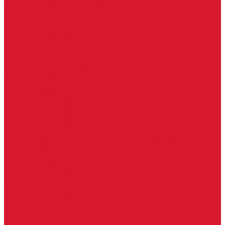
Доводчики с ветровым тормозом
Доводчики с задержкой закрывания
Доводчики с фиксацией
Доводчики со скользящей тягой
Морозостойкие доводчики
Пневматические доводчики
Противопожарные доводчики
Пружинные доводчики
Тяги дверных доводчиков
Доводчики
Ручки дверные
Комплектующие к дверным ручкам
Ручки для раздвижных дверей
Ручки к противопожарным дверям
Ручки на розетке
Ручки-кольца, дверные молотки, ручки стучалки
Ручки кнобы
Ручки кнопки
Ручки на планке
Ручки раздельные, комплект
Ручки скобы
Заготовки ключей
Автомобильные заготовки ключей
Автомобильные ключи (спецключи)
Autel ключи