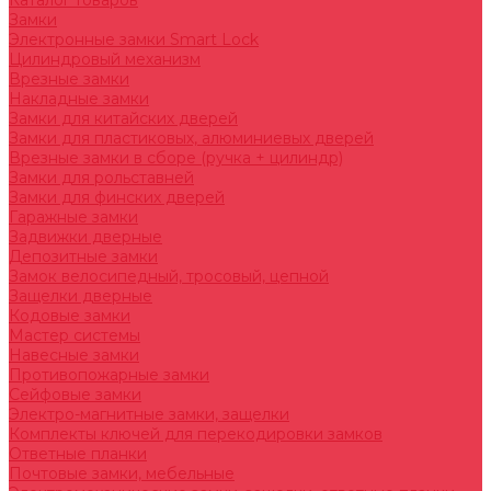
Каталог товаров
Замки
Электронные замки Smart Lock
Цилиндровый механизм
Врезные замки
Накладные замки
Замки для китайских дверей
Замки для пластиковых, алюминиевых дверей
Врезные замки в сборе (ручка + цилиндр)
Замки для рольставней
Замки для финских дверей
Гаражные замки
Задвижки дверные
Депозитные замки
Замок велосипедный, тросовый, цепной
Защелки дверные
Кодовые замки
Мастер системы
Навесные замки
Противопожарные замки
Сейфовые замки
Электро-магнитные замки, защелки
Комплекты ключей для перекодировки замков
Ответные планки
Почтовые замки, мебельные