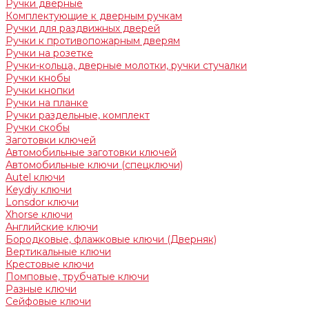
Ручки дверные
Комплектующие к дверным ручкам
Ручки для раздвижных дверей
Ручки к противопожарным дверям
Ручки на розетке
Ручки-кольца, дверные молотки, ручки стучалки
Ручки кнобы
Ручки кнопки
Ручки на планке
Ручки раздельные, комплект
Ручки скобы
Заготовки ключей
Автомобильные заготовки ключей
Автомобильные ключи (спецключи)
Autel ключи
Keydiy ключи
Lonsdor ключи
Xhorse ключи
Английские ключи
Бородковые, флажковые ключи (Дверняк)
Вертикальные ключи
Крестовые ключи
Помповые, трубчатые ключи
Разные ключи
Сейфовые ключи