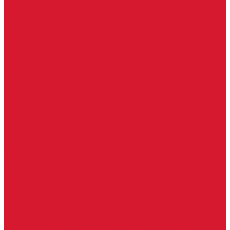
Серия Вектор
Ручки для стеклянных дверей
Ручка для стеклянной двери с замком
Ручки &quot;Лайт&quot; тонкостенные
Ручки для бань и саун
Ручки офисные
Ручки под заказ
Ручки-кнобы
Системы маятниковых дверей
Серия «Вектор»
Системы маятниковых дверей «Классика»
Спайдеры и фурнитура для козырьков
Спайдеры для стекла
Фурнитура для стеклянных козырьков
Фурнитура для душевых кабин
Акваслайд душевая кабина
Коннекторы для душевых кабин
Петли без реза уплотнителя
Петли для душевых кабин
Профили для душевых кабин
Профиль уплотнительный ПВХ
Штанги для душевой кабины из стекла
Фурнитура для стеклянных межкомнатных дверей
Алюминиевые коробки для стеклянных дверей
Замки для стеклянных дверей с нажимной ручкой