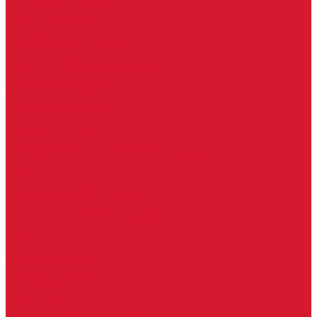
Часовые батарейки
Элементы питания
Аксессуары
Автомобильные брелоки
Бирки для ключей
Брелоки для ключей (Брелки)
Карабины для ключей
Кольца для ключей
Полукольца для ключей
Цепочки для ключей
Чехлы для ключей
Автосигнализация, брелоки-пульты
Пульты-брелоки для ворот, шлагбаумов
Окна
Оконная фурнитура
Фурнитура для китайских дверей
Ручки для китайских дверей
Регистраторы, камеры видеонаблюдения
СКУД
Домофоны
Аудио домофоны
Видео домофоны
IP-домофоны
Вызывная видео-панель
Переговорные устройства