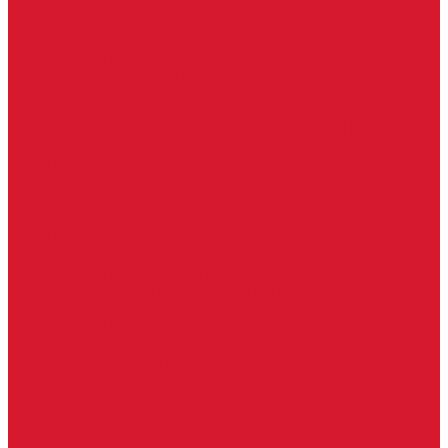
Ручки скобы
Двери, арки, люки, перегородки
Межкомнатные двери
Входные двери
Противопожарные двери
Противопожарные алюминиевые двери
Противопожарные деревянные двери
Противопожарные металлические двери (ДМП)
Противопожарные пластиковые двери
Офисные двери
Влагостойкие двери
Двери для бань и саун
Входные группы
Алюминиевые входные группы
Пластиковые входные группы
Входные двери по вашим размерам
Межкомнатные двери по вашим размерам
Автоключи
Автомобильные ключи с чипом
Ключи для спецтехники
Корпусы автомобильных ключей
Мотоключи
Транспондеры (чипы иммобилайзера)
Доводчики дверные, пружины
Комплектующие для доводчиков