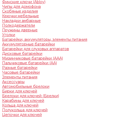
Финские ключи (Abloy)
Чипы для домофона
Скобяные изделия
Крючки мебельные
Накладки амбарные
Полкодержатели
Пружины дверные
Уголки
Батарейки, аккумуляторы, элементы питания
Аккумуляторные батарейки
Батарейки для слуховых аппаратов
Дисковые батарейки
Мизинчиковые батарейки (AAA)
Пальчиковые батарейки (AA)
Разные батарейки
Часовые батарейки
Элементы питания
Аксессуары
Автомобильные брелоки
Бирки для ключей
Брелоки для ключей (Брелки)
Карабины для ключей
Кольца для ключей
Полукольца для ключей
Цепочки для ключей