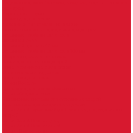
Изделия под заказ (витражи, козырьки, изделия по вашим
размерам)
Ворота, шлагбаумы
Фурнитура для стекла
Доводчики для стеклянных дверей
Скрытые напольные доводчики для дверей
Зажимные профили для стекла
Зажимной 76 мм
Зажимной профиль 40 мм
Зажимные профили для стекла 100 мм
Опорный профиль для стекла
Замки для стеклянных дверей
Замки механические для стекла
Ответные части под замок
Крепления для стекла
«Точки Россия»
Крепления для стекла «Классика»
Серия «Соединители»
Раздвижные системы для стеклянных дверей
Аура система для раздвижных дверей
Серия &quot;Гармоника&quot; система для раздвижных
дверей
Серия &quot;Дельта&quot;
Серия &quot;Дельта+&quot;
Серия «Вектор мини»