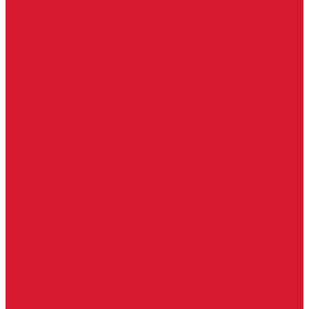
Бытовые ключи и чипы
Срочное изготовление ключей
Изготовление ключей любой сложности
Изготовление ключей на выезде
Для юридических лиц
Гарантия, качество
Замки
Установка замков
Ремонт замков (в том числе на выезде)
Восстановление ключей при полной утере
Кодировка, перекодировка замков
Подбор замка на замену старого
Бесплатная консультация по замкам
Автоключи и брелоки
Вскрытие и разблокировка авто
Услуги на выезде
Восстановление при полной утере ключа
Ремонт брелоков (кнопки, дисплеи)
Программирование и нарезка автомобильных ключей
Ремонт замков и ключей зажигания
Двери, ворота
Установка дверей, ворот
Доставка дверей, ворот
Ремонт дверей, ворот
Подбор замков и фурнитуры