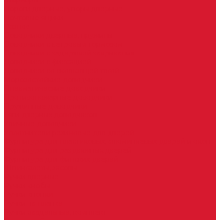
Шарниры
Пороги дверные, упоры дверные
Почтовые ящики
Разное
Доводчики дверные, пружины
Доводчики с ветровым тормозом
Доводчики с задержкой закрывания
Доводчики с фиксацией
Доводчики со скользящей тягой
Морозостойкие доводчики
Пневматические доводчики
Противопожарные доводчики
Пружинные доводчики
Тяги дверных доводчиков
Уличные доводчики
Уплотнители резиновые для дверей
Фурнитура для пластиковых, алюминиевых дверей и окон
Фурнитура для раздвижных дверей
Фурнитура для финских дверей
Шпингалеты, засовы
Ручки дверные
Ручки кнобы
Ручки кнопки
Ручки на планке
Ручки раздельные, комплект