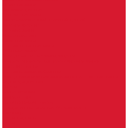
Гаражные замки
Задвижки дверные
Депозитные замки
Замок велосипедный, тросовый, цепной
Защелки дверные
Кодовые замки
Мастер системы
Навесные замки
Противопожарные замки
Сейфовые замки
Электро-магнитные замки, защелки
Комплекты ключей для перекодировки замков
Ответные планки
Почтовые замки, мебельные
Электромеханические замки, защелки, ответные планки
Фурнитура дверная
Ригели
Броненакладки
Глазки, оптика
Дверные цифры, номера
Декоративные накладки, WC-комплекты
Ключницы
Петли, шарниры
Петли