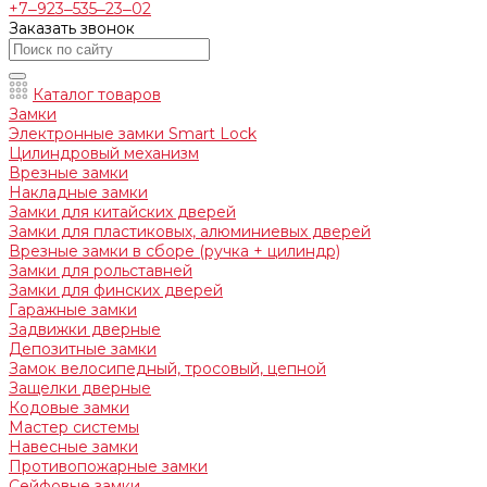
+7‒923‒535‒23‒02
Заказать звонок
Каталог товаров
Замки
Электронные замки Smart Lock
Цилиндровый механизм
Врезные замки
Накладные замки
Замки для китайских дверей
Замки для пластиковых, алюминиевых дверей
Врезные замки в сборе (ручка + цилиндр)
Замки для рольставней
Замки для финских дверей
Гаражные замки
Задвижки дверные
Депозитные замки
Замок велосипедный, тросовый, цепной
Защелки дверные
Кодовые замки
Мастер системы
Навесные замки
Противопожарные замки
Сейфовые замки