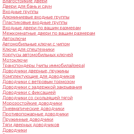
Влагостойкие двери
Двери для бань и саун
Входные группы
Алюминиевые входные группы
Пластиковые входные группы
Входные двери по вашим размерам
Межкомнатные двери по вашим размерам
Автоключи
Автомобильные ключи с чипом
Ключи для спецтехники
Корпусы автомобильных ключей
Мотоключи
Транспондеры (чипы иммобилайзера)
Доводчики дверные, пружины
Комплектующие для доводчиков
Доводчики с ветровым тормозом
Доводчики с задержкой закрывания
Доводчики с фиксацией
Доводчики со скользящей тягой
Морозостойкие доводчики
Пневматические доводчики
Противопожарные доводчики
Пружинные доводчики
Тяги дверных доводчиков
Доводчики