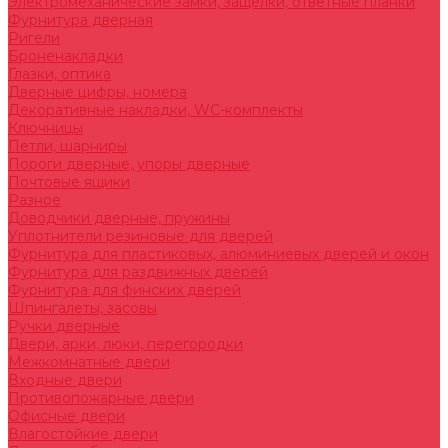
Электромеханические замки, защелки, ответные планки
Фурнитура дверная
Ригели
Броненакладки
Глазки, оптика
Дверные цифры, номера
Декоративные накладки, WC-комплекты
Ключницы
Петли, шарниры
Пороги дверные, упоры дверные
Почтовые ящики
Разное
Доводчики дверные, пружины
Уплотнители резиновые для дверей
Фурнитура для пластиковых, алюминиевых дверей и окон
Фурнитура для раздвижных дверей
Фурнитура для финских дверей
Шпингалеты, засовы
Ручки дверные
Двери, арки, люки, перегородки
Межкомнатные двери
Входные двери
Противопожарные двери
Офисные двери
Влагостойкие двери