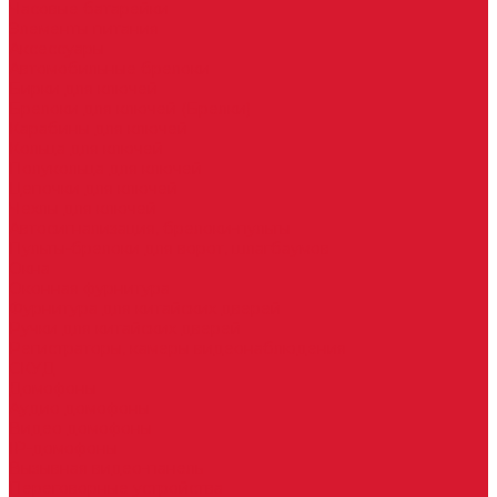
Часовые батарейки
Элементы питания
Аксессуары
Автомобильные брелоки
Бирки для ключей
Брелоки для ключей (Брелки)
Карабины для ключей
Кольца для ключей
Полукольца для ключей
Цепочки для ключей
Чехлы для ключей
Автосигнализация, брелоки-пульты
Пульты-брелоки для ворот, шлагбаумов
Окна
Оконная фурнитура
Фурнитура для китайских дверей
Ручки для китайских дверей
Регистраторы, камеры видеонаблюдения
СКУД
Домофоны
Аудио домофоны
Видео домофоны
IP-домофоны
Вызывная видео-панель
Переговорные устройства