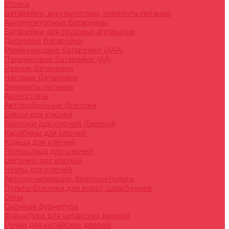
Уголки
Батарейки, аккумуляторы, элементы питания
Аккумуляторные батарейки
Батарейки для слуховых аппаратов
Дисковые батарейки
Мизинчиковые батарейки (AAA)
Пальчиковые батарейки (AA)
Разные батарейки
Часовые батарейки
Элементы питания
Аксессуары
Автомобильные брелоки
Бирки для ключей
Брелоки для ключей (Брелки)
Карабины для ключей
Кольца для ключей
Полукольца для ключей
Цепочки для ключей
Чехлы для ключей
Автосигнализация, брелоки-пульты
Пульты-брелоки для ворот, шлагбаумов
Окна
Оконная фурнитура
Фурнитура для китайских дверей
Ручки для китайских дверей