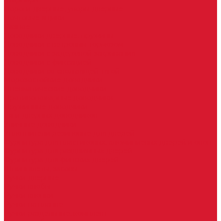
Шарниры
Пороги дверные, упоры дверные
Почтовые ящики
Разное
Доводчики дверные, пружины
Доводчики с ветровым тормозом
Доводчики с задержкой закрывания
Доводчики с фиксацией
Доводчики со скользящей тягой
Морозостойкие доводчики
Пневматические доводчики
Противопожарные доводчики
Пружинные доводчики
Тяги дверных доводчиков
Уличные доводчики
Уплотнители резиновые для дверей
Фурнитура для пластиковых, алюминиевых дверей и окон
Фурнитура для раздвижных дверей
Фурнитура для финских дверей
Шпингалеты, засовы
Ручки дверные
Ручки кнобы
Ручки кнопки
Ручки на планке
Ручки раздельные, комплект