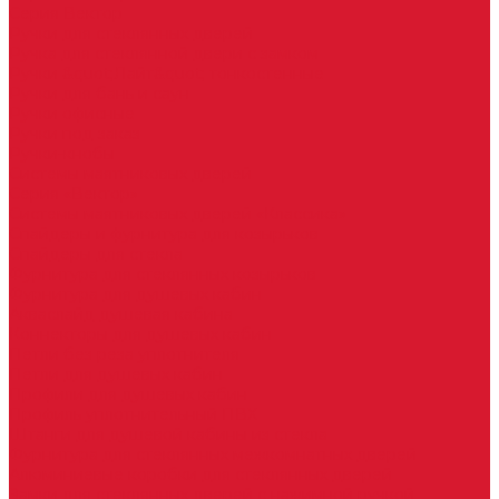
Серия Вектор
Ручки для стеклянных дверей
Ручка для стеклянной двери с замком
Ручки &quot;Лайт&quot; тонкостенные
Ручки для бань и саун
Ручки офисные
Ручки под заказ
Ручки-кнобы
Системы маятниковых дверей
Серия «Вектор»
Системы маятниковых дверей «Классика»
Спайдеры и фурнитура для козырьков
Спайдеры для стекла
Фурнитура для стеклянных козырьков
Фурнитура для душевых кабин
Акваслайд душевая кабина
Коннекторы для душевых кабин
Петли без реза уплотнителя
Петли для душевых кабин
Профили для душевых кабин
Профиль уплотнительный ПВХ
Штанги для душевой кабины из стекла
Фурнитура для стеклянных межкомнатных дверей
Алюминиевые коробки для стеклянных дверей
Замки для стеклянных дверей с нажимной ручкой