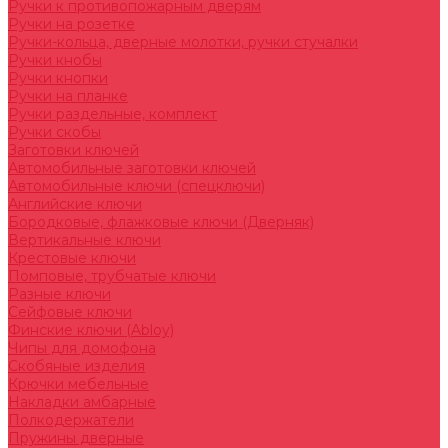
Ручки к противопожарным дверям
Ручки на розетке
Ручки-кольца, дверные молотки, ручки стучалки
Ручки кнобы
Ручки кнопки
Ручки на планке
Ручки раздельные, комплект
Ручки скобы
Заготовки ключей
Автомобильные заготовки ключей
Автомобильные ключи (спецключи)
Английские ключи
Бородковые, флажковые ключи (Дверняк)
Вертикальные ключи
Крестовые ключи
Помповые, трубчатые ключи
Разные ключи
Сейфовые ключи
Финские ключи (Abloy)
Чипы для домофона
Скобяные изделия
Крючки мебельные
Накладки амбарные
Полкодержатели
Пружины дверные