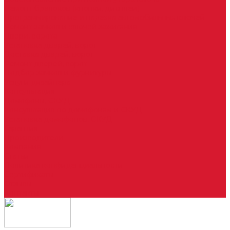
Ремонт брелоков (кнопки, дисплеи)
Программирование и нарезка автомобильных ключей
Ремонт замков и ключей зажигания
Двери, ворота
Установка дверей, ворот
Доставка дверей, ворот
Ремонт дверей, ворот
Подбор замков и фурнитуры
Услуги дизайнера
Консультация
Домофоны, СКУД
Консультация по домофонам и СКУД
Установка домофонов, СКУД
Гарантия
Производители
Компания
Статьи
Политика конфиденциальности
Сертификаты
Отзывы
Контакты