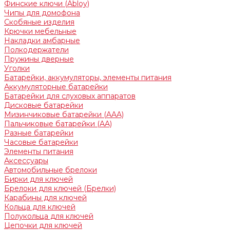
Финские ключи (Abloy)
Чипы для домофона
Скобяные изделия
Крючки мебельные
Накладки амбарные
Полкодержатели
Пружины дверные
Уголки
Батарейки, аккумуляторы, элементы питания
Аккумуляторные батарейки
Батарейки для слуховых аппаратов
Дисковые батарейки
Мизинчиковые батарейки (AAA)
Пальчиковые батарейки (AA)
Разные батарейки
Часовые батарейки
Элементы питания
Аксессуары
Автомобильные брелоки
Бирки для ключей
Брелоки для ключей (Брелки)
Карабины для ключей
Кольца для ключей
Полукольца для ключей
Цепочки для ключей