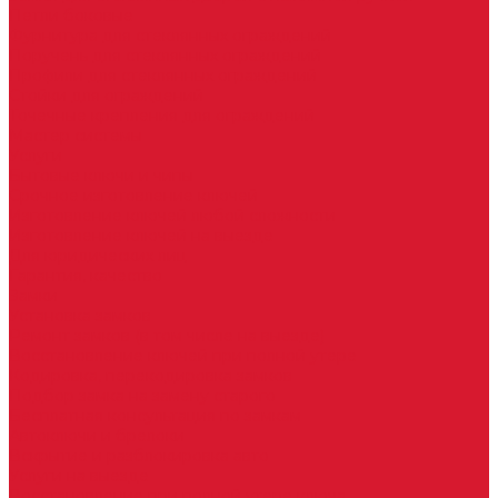
Петли боковые
Фурнитура для стеклянных ограждений
Поручень для стеклянных ограждений
Профили для стеклянных ограждений
Стойки для ограждений
Точечные крепления для ограждений
Мастер системы
Услуги
Бытовые ключи и чипы
Срочное изготовление ключей
Изготовление ключей любой сложности
Изготовление ключей на выезде
Для юридических лиц
Гарантия, качество
Замки
Установка замков
Ремонт замков (в том числе на выезде)
Восстановление ключей при полной утере
Кодировка, перекодировка замков
Подбор замка на замену старого
Бесплатная консультация по замкам
Автоключи и брелоки
Вскрытие и разблокировка авто
Услуги на выезде
Восстановление при полной утере ключа