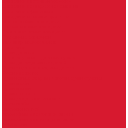
Доводчики с ветровым тормозом
Доводчики с задержкой закрывания
Доводчики с фиксацией
Доводчики со скользящей тягой
Морозостойкие доводчики
Пневматические доводчики
Противопожарные доводчики
Пружинные доводчики
Тяги дверных доводчиков
Доводчики
Ручки дверные
Комплектующие к дверным ручкам
Ручки для раздвижных дверей
Ручки к противопожарным дверям
Ручки на розетке
Ручки-кольца, дверные молотки, ручки стучалки
Ручки кнобы
Ручки кнопки
Ручки на планке
Ручки раздельные, комплект
Ручки скобы
Заготовки ключей
Автомобильные заготовки ключей
Автомобильные ключи (спецключи)
Autel ключи