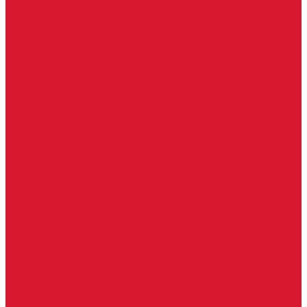
Ручки скобы
Двери, арки, люки, перегородки
Межкомнатные двери
Входные двери
Противопожарные двери
Противопожарные алюминиевые двери
Противопожарные деревянные двери
Противопожарные металлические двери (ДМП)
Противопожарные пластиковые двери
Офисные двери
Влагостойкие двери
Двери для бань и саун
Входные группы
Алюминиевые входные группы
Пластиковые входные группы
Входные двери по вашим размерам
Межкомнатные двери по вашим размерам
Автоключи
Автомобильные ключи с чипом
Ключи для спецтехники
Корпусы автомобильных ключей
Мотоключи
Транспондеры (чипы иммобилайзера)
Доводчики дверные, пружины
Комплектующие для доводчиков