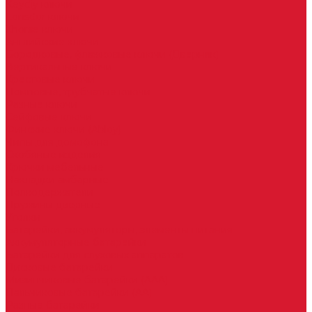
Keydiy ключи
Lonsdor ключи
Xhorse ключи
Английские ключи
Бородковые, флажковые ключи (Дверняк)
Вертикальные ключи
Крестовые ключи
Помповые, трубчатые ключи
Разные ключи
Сейфовые ключи
Финские ключи (Abloy)
Чипы для домофона
Скобяные изделия
Крючки мебельные
Накладки амбарные
Полкодержатели
Пружины дверные
Уголки
Батарейки, аккумуляторы, элементы питания
Аккумуляторные батарейки
Батарейки для слуховых аппаратов
Дисковые батарейки
Мизинчиковые батарейки (AAA)
Пальчиковые батарейки (AA)
Разные батарейки