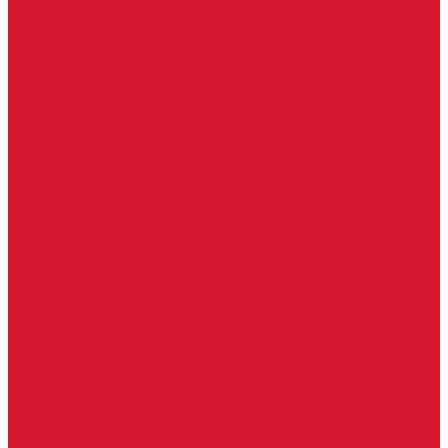
Бытовые ключи и чипы
Срочное изготовление ключей
Изготовление ключей любой сложности
Изготовление ключей на выезде
Для юридических лиц
Гарантия, качество
Замки
Установка замков
Ремонт замков (в том числе на выезде)
Восстановление ключей при полной утере
Кодировка, перекодировка замков
Подбор замка на замену старого
Бесплатная консультация по замкам
Автоключи и брелоки
Вскрытие и разблокировка авто
Услуги на выезде
Восстановление при полной утере ключа
Ремонт брелоков (кнопки, дисплеи)
Программирование и нарезка автомобильных ключей
Ремонт замков и ключей зажигания
Двери, ворота
Установка дверей, ворот
Доставка дверей, ворот
Ремонт дверей, ворот
Подбор замков и фурнитуры