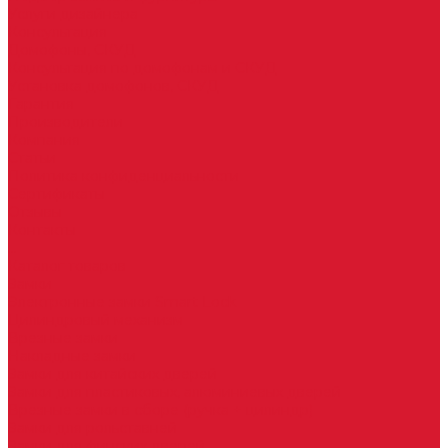
Услуги дизайнера
Консультация
Домофоны, СКУД
Консультация по домофонам и СКУД
Установка домофонов, СКУД
Гарантия
Производители
Компания
Статьи
Политика конфиденциальности
Сертификаты
Отзывы
Контакты
...
Каталог товаров
Замки
Электронные замки Smart Lock
Цилиндровый механизм
Врезные замки
Накладные замки
Замки для китайских дверей
Замки для пластиковых, алюминиевых дверей
Врезные замки в сборе (ручка + цилиндр)
Замки для рольставней
Замки для финских дверей