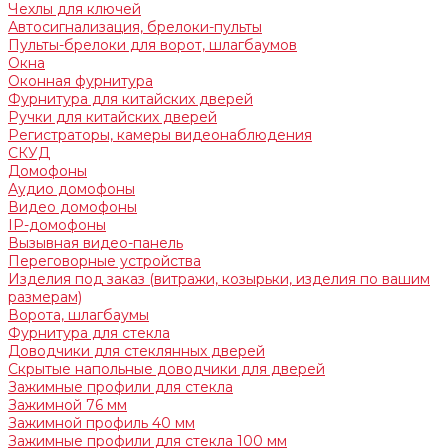
Чехлы для ключей
Автосигнализация, брелоки-пульты
Пульты-брелоки для ворот, шлагбаумов
Окна
Оконная фурнитура
Фурнитура для китайских дверей
Ручки для китайских дверей
Регистраторы, камеры видеонаблюдения
СКУД
Домофоны
Аудио домофоны
Видео домофоны
IP-домофоны
Вызывная видео-панель
Переговорные устройства
Изделия под заказ (витражи, козырьки, изделия по вашим
размерам)
Ворота, шлагбаумы
Фурнитура для стекла
Доводчики для стеклянных дверей
Скрытые напольные доводчики для дверей
Зажимные профили для стекла
Зажимной 76 мм
Зажимной профиль 40 мм
Зажимные профили для стекла 100 мм