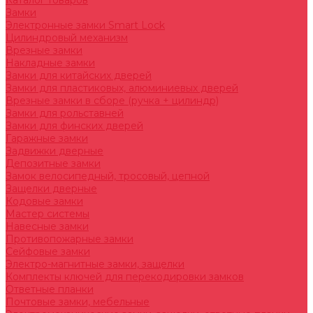
Каталог товаров
Замки
Электронные замки Smart Lock
Цилиндровый механизм
Врезные замки
Накладные замки
Замки для китайских дверей
Замки для пластиковых, алюминиевых дверей
Врезные замки в сборе (ручка + цилиндр)
Замки для рольставней
Замки для финских дверей
Гаражные замки
Задвижки дверные
Депозитные замки
Замок велосипедный, тросовый, цепной
Защелки дверные
Кодовые замки
Мастер системы
Навесные замки
Противопожарные замки
Сейфовые замки
Электро-магнитные замки, защелки
Комплекты ключей для перекодировки замков
Ответные планки
Почтовые замки, мебельные