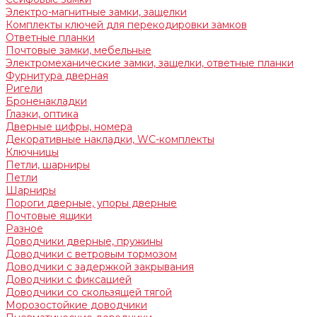
Электро-магнитные замки, защелки
Комплекты ключей для перекодировки замков
Ответные планки
Почтовые замки, мебельные
Электромеханические замки, защелки, ответные планки
Фурнитура дверная
Ригели
Броненакладки
Глазки, оптика
Дверные цифры, номера
Декоративные накладки, WC-комплекты
Ключницы
Петли, шарниры
Петли
Шарниры
Пороги дверные, упоры дверные
Почтовые ящики
Разное
Доводчики дверные, пружины
Доводчики с ветровым тормозом
Доводчики с задержкой закрывания
Доводчики с фиксацией
Доводчики со скользящей тягой
Морозостойкие доводчики