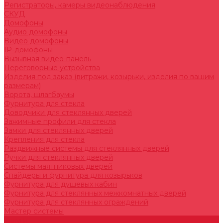
Регистраторы, камеры видеонаблюдения
СКУД
Домофоны
Аудио домофоны
Видео домофоны
IP-домофоны
Вызывная видео-панель
Переговорные устройства
Изделия под заказ (витражи, козырьки, изделия по вашим
размерам)
Ворота, шлагбаумы
Фурнитура для стекла
Доводчики для стеклянных дверей
Зажимные профили для стекла
Замки для стеклянных дверей
Крепления для стекла
Раздвижные системы для стеклянных дверей
Ручки для стеклянных дверей
Системы маятниковых дверей
Спайдеры и фурнитура для козырьков
Фурнитура для душевых кабин
Фурнитура для стеклянных межкомнатных дверей
Фурнитура для стеклянных ограждений
Мастер системы
Услуги