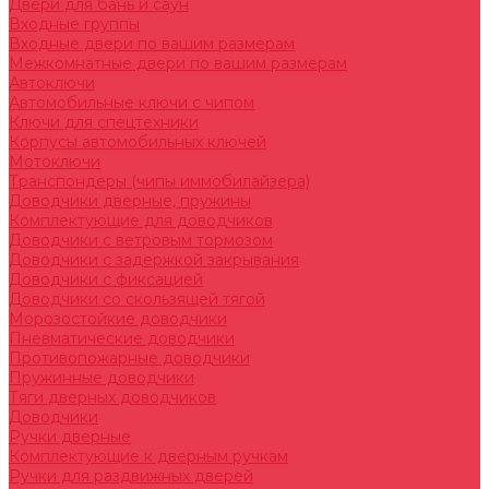
Двери для бань и саун
Входные группы
Входные двери по вашим размерам
Межкомнатные двери по вашим размерам
Автоключи
Автомобильные ключи с чипом
Ключи для спецтехники
Корпусы автомобильных ключей
Мотоключи
Транспондеры (чипы иммобилайзера)
Доводчики дверные, пружины
Комплектующие для доводчиков
Доводчики с ветровым тормозом
Доводчики с задержкой закрывания
Доводчики с фиксацией
Доводчики со скользящей тягой
Морозостойкие доводчики
Пневматические доводчики
Противопожарные доводчики
Пружинные доводчики
Тяги дверных доводчиков
Доводчики
Ручки дверные
Комплектующие к дверным ручкам
Ручки для раздвижных дверей