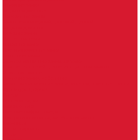
Гаражные замки
Задвижки дверные
Депозитные замки
Замок велосипедный, тросовый, цепной
Защелки дверные
Кодовые замки
Мастер системы
Навесные замки
Противопожарные замки
Сейфовые замки
Электро-магнитные замки, защелки
Комплекты ключей для перекодировки замков
Ответные планки
Почтовые замки, мебельные
Электромеханические замки, защелки, ответные планки
Фурнитура дверная
Ригели
Броненакладки
Глазки, оптика
Дверные цифры, номера
Декоративные накладки, WC-комплекты
Ключницы
Петли, шарниры
Петли