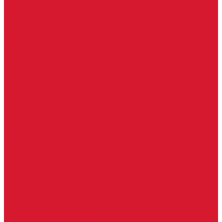
Изделия под заказ (витражи, козырьки, изделия по вашим
размерам)
Ворота, шлагбаумы
Фурнитура для стекла
Доводчики для стеклянных дверей
Скрытые напольные доводчики для дверей
Зажимные профили для стекла
Зажимной 76 мм
Зажимной профиль 40 мм
Зажимные профили для стекла 100 мм
Опорный профиль для стекла
Замки для стеклянных дверей
Замки механические для стекла
Ответные части под замок
Крепления для стекла
«Точки Россия»
Крепления для стекла «Классика»
Серия «Соединители»
Раздвижные системы для стеклянных дверей
Аура система для раздвижных дверей
Серия &quot;Гармоника&quot; система для раздвижных
дверей
Серия &quot;Дельта&quot;
Серия &quot;Дельта+&quot;
Серия «Вектор мини»