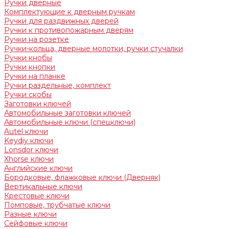
Ручки дверные
Комплектующие к дверным ручкам
Ручки для раздвижных дверей
Ручки к противопожарным дверям
Ручки на розетке
Ручки-кольца, дверные молотки, ручки стучалки
Ручки кнобы
Ручки кнопки
Ручки на планке
Ручки раздельные, комплект
Ручки скобы
Заготовки ключей
Автомобильные заготовки ключей
Автомобильные ключи (спецключи)
Autel ключи
Keydiy ключи
Lonsdor ключи
Xhorse ключи
Английские ключи
Бородковые, флажковые ключи (Дверняк)
Вертикальные ключи
Крестовые ключи
Помповые, трубчатые ключи
Разные ключи
Сейфовые ключи