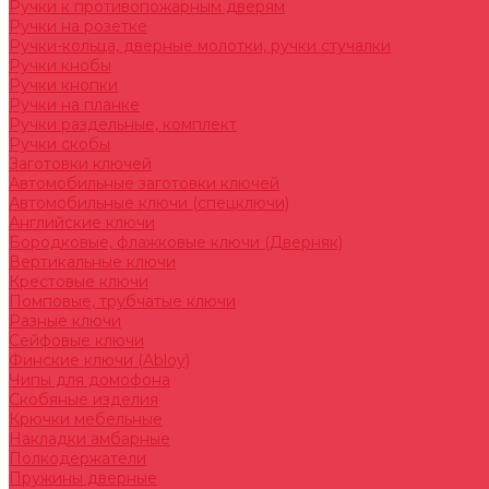
Ручки к противопожарным дверям
Ручки на розетке
Ручки-кольца, дверные молотки, ручки стучалки
Ручки кнобы
Ручки кнопки
Ручки на планке
Ручки раздельные, комплект
Ручки скобы
Заготовки ключей
Автомобильные заготовки ключей
Автомобильные ключи (спецключи)
Английские ключи
Бородковые, флажковые ключи (Дверняк)
Вертикальные ключи
Крестовые ключи
Помповые, трубчатые ключи
Разные ключи
Сейфовые ключи
Финские ключи (Abloy)
Чипы для домофона
Скобяные изделия
Крючки мебельные
Накладки амбарные
Полкодержатели
Пружины дверные