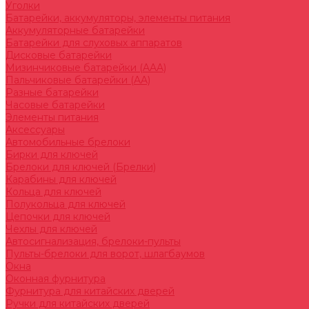
Уголки
Батарейки, аккумуляторы, элементы питания
Аккумуляторные батарейки
Батарейки для слуховых аппаратов
Дисковые батарейки
Мизинчиковые батарейки (AAA)
Пальчиковые батарейки (AA)
Разные батарейки
Часовые батарейки
Элементы питания
Аксессуары
Автомобильные брелоки
Бирки для ключей
Брелоки для ключей (Брелки)
Карабины для ключей
Кольца для ключей
Полукольца для ключей
Цепочки для ключей
Чехлы для ключей
Автосигнализация, брелоки-пульты
Пульты-брелоки для ворот, шлагбаумов
Окна
Оконная фурнитура
Фурнитура для китайских дверей
Ручки для китайских дверей