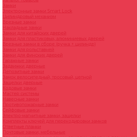
Каталог товаров
Замки
Электронные замки Smart Lock
Цилиндровый механизм
Врезные замки
Накладные замки
Замки для китайских дверей
Замки для пластиковых, алюминиевых дверей
Врезные замки в сборе (ручка + цилиндр)
Замки для рольставней
Замки для финских дверей
Гаражные замки
Задвижки дверные
Депозитные замки
Замок велосипедный, тросовый, цепной
Защелки дверные
Кодовые замки
Мастер системы
Навесные замки
Противопожарные замки
Сейфовые замки
Электро-магнитные замки, защелки
Комплекты ключей для перекодировки замков
Ответные планки
Почтовые замки, мебельные