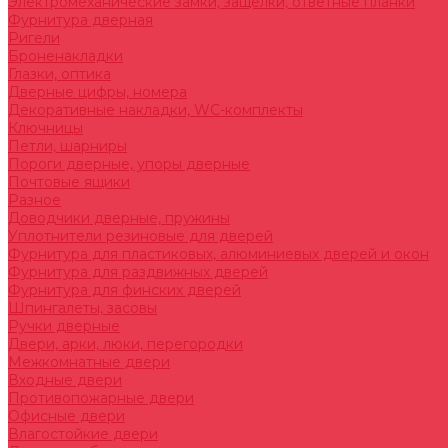
Электромеханические замки, защелки, ответные планки
Фурнитура дверная
Ригели
Броненакладки
Глазки, оптика
Дверные цифры, номера
Декоративные накладки, WC-комплекты
Ключницы
Петли, шарниры
Пороги дверные, упоры дверные
Почтовые ящики
Разное
Доводчики дверные, пружины
Уплотнители резиновые для дверей
Фурнитура для пластиковых, алюминиевых дверей и окон
Фурнитура для раздвижных дверей
Фурнитура для финских дверей
Шпингалеты, засовы
Ручки дверные
Двери, арки, люки, перегородки
Межкомнатные двери
Входные двери
Противопожарные двери
Офисные двери
Влагостойкие двери