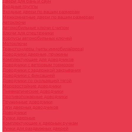
Двери для бань и саун
Входные группы
Входные двери по вашим размерам
Межкомнатные двери по вашим размерам
Автоключи
Автомобильные ключи с чипом
Ключи для спецтехники
Корпусы автомобильных ключей
Мотоключи
Транспондеры (чипы иммобилайзера)
Доводчики дверные, пружины
Комплектующие для доводчиков
Доводчики с ветровым тормозом
Доводчики с задержкой закрывания
Доводчики с фиксацией
Доводчики со скользящей тягой
Морозостойкие доводчики
Пневматические доводчики
Противопожарные доводчики
Пружинные доводчики
Тяги дверных доводчиков
Доводчики
Ручки дверные
Комплектующие к дверным ручкам
Ручки для раздвижных дверей