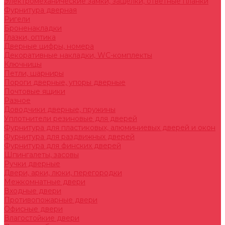
Электромеханические замки, защелки, ответные планки
Фурнитура дверная
Ригели
Броненакладки
Глазки, оптика
Дверные цифры, номера
Декоративные накладки, WC-комплекты
Ключницы
Петли, шарниры
Пороги дверные, упоры дверные
Почтовые ящики
Разное
Доводчики дверные, пружины
Уплотнители резиновые для дверей
Фурнитура для пластиковых, алюминиевых дверей и окон
Фурнитура для раздвижных дверей
Фурнитура для финских дверей
Шпингалеты, засовы
Ручки дверные
Двери, арки, люки, перегородки
Межкомнатные двери
Входные двери
Противопожарные двери
Офисные двери
Влагостойкие двери