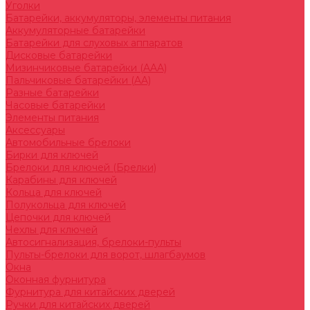
Уголки
Батарейки, аккумуляторы, элементы питания
Аккумуляторные батарейки
Батарейки для слуховых аппаратов
Дисковые батарейки
Мизинчиковые батарейки (AAA)
Пальчиковые батарейки (AA)
Разные батарейки
Часовые батарейки
Элементы питания
Аксессуары
Автомобильные брелоки
Бирки для ключей
Брелоки для ключей (Брелки)
Карабины для ключей
Кольца для ключей
Полукольца для ключей
Цепочки для ключей
Чехлы для ключей
Автосигнализация, брелоки-пульты
Пульты-брелоки для ворот, шлагбаумов
Окна
Оконная фурнитура
Фурнитура для китайских дверей
Ручки для китайских дверей