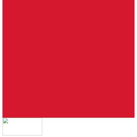
Ремонт брелоков (кнопки, дисплеи)
Программирование и нарезка автомобильных ключей
Ремонт замков и ключей зажигания
Двери, ворота
Установка дверей, ворот
Доставка дверей, ворот
Ремонт дверей, ворот
Подбор замков и фурнитуры
Услуги дизайнера
Консультация
Домофоны, СКУД
Консультация по домофонам и СКУД
Установка домофонов, СКУД
Гарантия
Производители
Компания
Статьи
Политика конфиденциальности
Сертификаты
Отзывы
Контакты