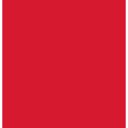
Бытовые ключи и чипы
Срочное изготовление ключей
Изготовление ключей любой сложности
Изготовление ключей на выезде
Для юридических лиц
Гарантия, качество
Замки
Установка замков
Ремонт замков (в том числе на выезде)
Восстановление ключей при полной утере
Кодировка, перекодировка замков
Подбор замка на замену старого
Бесплатная консультация по замкам
Автоключи и брелоки
Вскрытие и разблокировка авто
Услуги на выезде
Восстановление при полной утере ключа
Ремонт брелоков (кнопки, дисплеи)
Программирование и нарезка автомобильных ключей
Ремонт замков и ключей зажигания
Двери, ворота
Установка дверей, ворот
Доставка дверей, ворот
Ремонт дверей, ворот
Подбор замков и фурнитуры