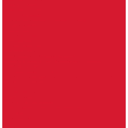
Гаражные замки
Задвижки дверные
Депозитные замки
Замок велосипедный, тросовый, цепной
Защелки дверные
Кодовые замки
Мастер системы
Навесные замки
Противопожарные замки
Сейфовые замки
Электро-магнитные замки, защелки
Комплекты ключей для перекодировки замков
Ответные планки
Почтовые замки, мебельные
Электромеханические замки, защелки, ответные планки
Фурнитура дверная
Ригели
Броненакладки
Глазки, оптика
Дверные цифры, номера
Декоративные накладки, WC-комплекты
Ключницы
Петли, шарниры
Петли