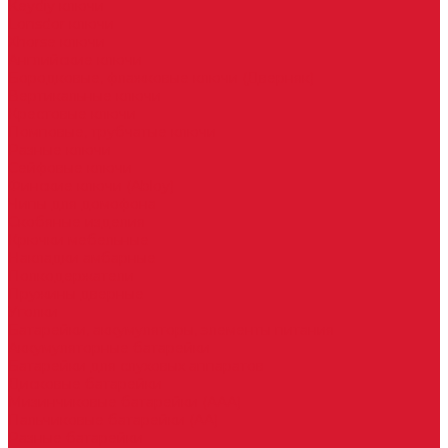
Keydiy ключи
Lonsdor ключи
Xhorse ключи
Английские ключи
Бородковые, флажковые ключи (Дверняк)
Вертикальные ключи
Крестовые ключи
Помповые, трубчатые ключи
Разные ключи
Сейфовые ключи
Финские ключи (Abloy)
Чипы для домофона
Скобяные изделия
Крючки мебельные
Накладки амбарные
Полкодержатели
Пружины дверные
Уголки
Батарейки, аккумуляторы, элементы питания
Аккумуляторные батарейки
Батарейки для слуховых аппаратов
Дисковые батарейки
Мизинчиковые батарейки (AAA)
Пальчиковые батарейки (AA)
Разные батарейки