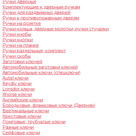
Ручки дверные
Комплектующие к дверным ручкам
Ручки для раздвижных дверей
Ручки к противопожарным дверям
Ручки на розетке
Ручки-кольца, дверные молотки, ручки стучалки
Ручки кнобы
Ручки кнопки
Ручки на планке
Ручки раздельные, комплект
Ручки скобы
Заготовки ключей
Автомобильные заготовки ключей
Автомобильные ключи (спецключи)
Autel ключи
Keydiy ключи
Lonsdor ключи
Xhorse ключи
Английские ключи
Бородковые, флажковые ключи (Дверняк)
Вертикальные ключи
Крестовые ключи
Помповые, трубчатые ключи
Разные ключи
Сейфовые ключи