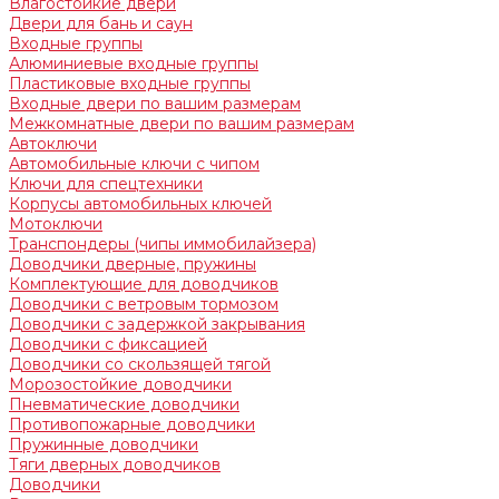
Влагостойкие двери
Двери для бань и саун
Входные группы
Алюминиевые входные группы
Пластиковые входные группы
Входные двери по вашим размерам
Межкомнатные двери по вашим размерам
Автоключи
Автомобильные ключи с чипом
Ключи для спецтехники
Корпусы автомобильных ключей
Мотоключи
Транспондеры (чипы иммобилайзера)
Доводчики дверные, пружины
Комплектующие для доводчиков
Доводчики с ветровым тормозом
Доводчики с задержкой закрывания
Доводчики с фиксацией
Доводчики со скользящей тягой
Морозостойкие доводчики
Пневматические доводчики
Противопожарные доводчики
Пружинные доводчики
Тяги дверных доводчиков
Доводчики