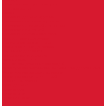
Шарниры
Пороги дверные, упоры дверные
Почтовые ящики
Разное
Доводчики дверные, пружины
Доводчики с ветровым тормозом
Доводчики с задержкой закрывания
Доводчики с фиксацией
Доводчики со скользящей тягой
Морозостойкие доводчики
Пневматические доводчики
Противопожарные доводчики
Пружинные доводчики
Тяги дверных доводчиков
Уличные доводчики
Уплотнители резиновые для дверей
Фурнитура для пластиковых, алюминиевых дверей и окон
Фурнитура для раздвижных дверей
Фурнитура для финских дверей
Шпингалеты, засовы
Ручки дверные
Ручки кнобы
Ручки кнопки
Ручки на планке
Ручки раздельные, комплект