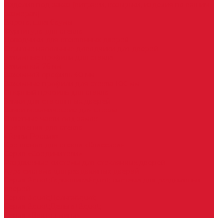
Изделия под заказ (витражи, козырьки, изделия по вашим
размерам)
Ворота, шлагбаумы
Фурнитура для стекла
Доводчики для стеклянных дверей
Скрытые напольные доводчики для дверей
Зажимные профили для стекла
Зажимной 76 мм
Зажимной профиль 40 мм
Зажимные профили для стекла 100 мм
Опорный профиль для стекла
Замки для стеклянных дверей
Замки механические для стекла
Ответные части под замок
Крепления для стекла
«Точки Россия»
Крепления для стекла «Классика»
Серия «Соединители»
Раздвижные системы для стеклянных дверей
Аура система для раздвижных дверей
Серия &quot;Гармоника&quot; система для раздвижных
дверей
Серия &quot;Дельта&quot;
Серия &quot;Дельта+&quot;
Серия «Вектор мини»