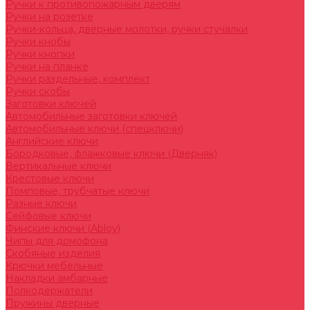
Ручки к противопожарным дверям
Ручки на розетке
Ручки-кольца, дверные молотки, ручки стучалки
Ручки кнобы
Ручки кнопки
Ручки на планке
Ручки раздельные, комплект
Ручки скобы
Заготовки ключей
Автомобильные заготовки ключей
Автомобильные ключи (спецключи)
Английские ключи
Бородковые, флажковые ключи (Дверняк)
Вертикальные ключи
Крестовые ключи
Помповые, трубчатые ключи
Разные ключи
Сейфовые ключи
Финские ключи (Abloy)
Чипы для домофона
Скобяные изделия
Крючки мебельные
Накладки амбарные
Полкодержатели
Пружины дверные