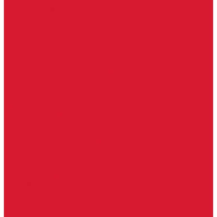
Ручки скобы
Двери, арки, люки, перегородки
Межкомнатные двери
Входные двери
Противопожарные двери
Противопожарные алюминиевые двери
Противопожарные деревянные двери
Противопожарные металлические двери (ДМП)
Противопожарные пластиковые двери
Офисные двери
Влагостойкие двери
Двери для бань и саун
Входные группы
Алюминиевые входные группы
Пластиковые входные группы
Входные двери по вашим размерам
Межкомнатные двери по вашим размерам
Автоключи
Автомобильные ключи с чипом
Ключи для спецтехники
Корпусы автомобильных ключей
Мотоключи
Транспондеры (чипы иммобилайзера)
Доводчики дверные, пружины
Комплектующие для доводчиков