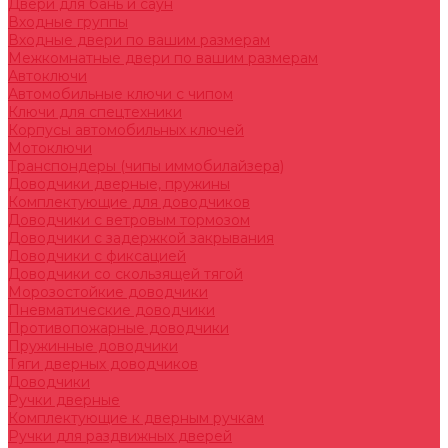
Двери для бань и саун
Входные группы
Входные двери по вашим размерам
Межкомнатные двери по вашим размерам
Автоключи
Автомобильные ключи с чипом
Ключи для спецтехники
Корпусы автомобильных ключей
Мотоключи
Транспондеры (чипы иммобилайзера)
Доводчики дверные, пружины
Комплектующие для доводчиков
Доводчики с ветровым тормозом
Доводчики с задержкой закрывания
Доводчики с фиксацией
Доводчики со скользящей тягой
Морозостойкие доводчики
Пневматические доводчики
Противопожарные доводчики
Пружинные доводчики
Тяги дверных доводчиков
Доводчики
Ручки дверные
Комплектующие к дверным ручкам
Ручки для раздвижных дверей