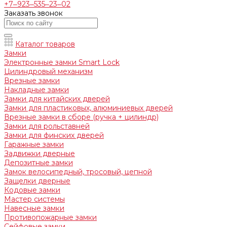
+7‒923‒535‒23‒02
Заказать звонок
Каталог товаров
Замки
Электронные замки Smart Lock
Цилиндровый механизм
Врезные замки
Накладные замки
Замки для китайских дверей
Замки для пластиковых, алюминиевых дверей
Врезные замки в сборе (ручка + цилиндр)
Замки для рольставней
Замки для финских дверей
Гаражные замки
Задвижки дверные
Депозитные замки
Замок велосипедный, тросовый, цепной
Защелки дверные
Кодовые замки
Мастер системы
Навесные замки
Противопожарные замки
Сейфовые замки