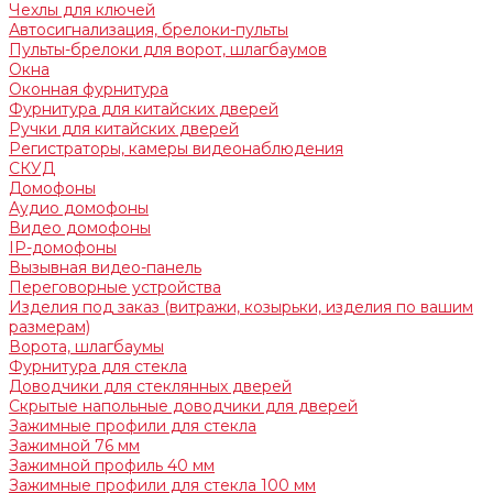
Чехлы для ключей
Автосигнализация, брелоки-пульты
Пульты-брелоки для ворот, шлагбаумов
Окна
Оконная фурнитура
Фурнитура для китайских дверей
Ручки для китайских дверей
Регистраторы, камеры видеонаблюдения
СКУД
Домофоны
Аудио домофоны
Видео домофоны
IP-домофоны
Вызывная видео-панель
Переговорные устройства
Изделия под заказ (витражи, козырьки, изделия по вашим
размерам)
Ворота, шлагбаумы
Фурнитура для стекла
Доводчики для стеклянных дверей
Скрытые напольные доводчики для дверей
Зажимные профили для стекла
Зажимной 76 мм
Зажимной профиль 40 мм
Зажимные профили для стекла 100 мм