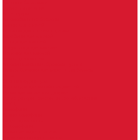
Часовые батарейки
Элементы питания
Аксессуары
Автомобильные брелоки
Бирки для ключей
Брелоки для ключей (Брелки)
Карабины для ключей
Кольца для ключей
Полукольца для ключей
Цепочки для ключей
Чехлы для ключей
Автосигнализация, брелоки-пульты
Пульты-брелоки для ворот, шлагбаумов
Окна
Оконная фурнитура
Фурнитура для китайских дверей
Ручки для китайских дверей
Регистраторы, камеры видеонаблюдения
СКУД
Домофоны
Аудио домофоны
Видео домофоны
IP-домофоны
Вызывная видео-панель
Переговорные устройства