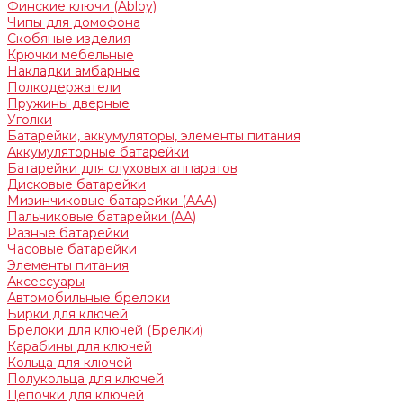
Финские ключи (Abloy)
Чипы для домофона
Скобяные изделия
Крючки мебельные
Накладки амбарные
Полкодержатели
Пружины дверные
Уголки
Батарейки, аккумуляторы, элементы питания
Аккумуляторные батарейки
Батарейки для слуховых аппаратов
Дисковые батарейки
Мизинчиковые батарейки (AAA)
Пальчиковые батарейки (AA)
Разные батарейки
Часовые батарейки
Элементы питания
Аксессуары
Автомобильные брелоки
Бирки для ключей
Брелоки для ключей (Брелки)
Карабины для ключей
Кольца для ключей
Полукольца для ключей
Цепочки для ключей