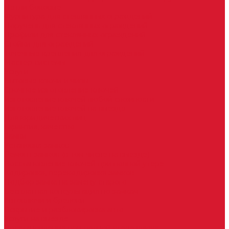
Петли боковые
Фурнитура для стеклянных ограждений
Поручень для стеклянных ограждений
Профили для стеклянных ограждений
Стойки для ограждений
Точечные крепления для ограждений
Мастер системы
Услуги
Бытовые ключи и чипы
Срочное изготовление ключей
Изготовление ключей любой сложности
Изготовление ключей на выезде
Для юридических лиц
Гарантия, качество
Замки
Установка замков
Ремонт замков (в том числе на выезде)
Восстановление ключей при полной утере
Кодировка, перекодировка замков
Подбор замка на замену старого
Бесплатная консультация по замкам
Автоключи и брелоки
Вскрытие и разблокировка авто
Услуги на выезде
Восстановление при полной утере ключа