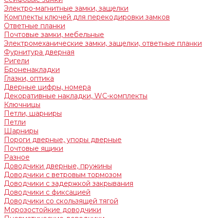
Электро-магнитные замки, защелки
Комплекты ключей для перекодировки замков
Ответные планки
Почтовые замки, мебельные
Электромеханические замки, защелки, ответные планки
Фурнитура дверная
Ригели
Броненакладки
Глазки, оптика
Дверные цифры, номера
Декоративные накладки, WC-комплекты
Ключницы
Петли, шарниры
Петли
Шарниры
Пороги дверные, упоры дверные
Почтовые ящики
Разное
Доводчики дверные, пружины
Доводчики с ветровым тормозом
Доводчики с задержкой закрывания
Доводчики с фиксацией
Доводчики со скользящей тягой
Морозостойкие доводчики