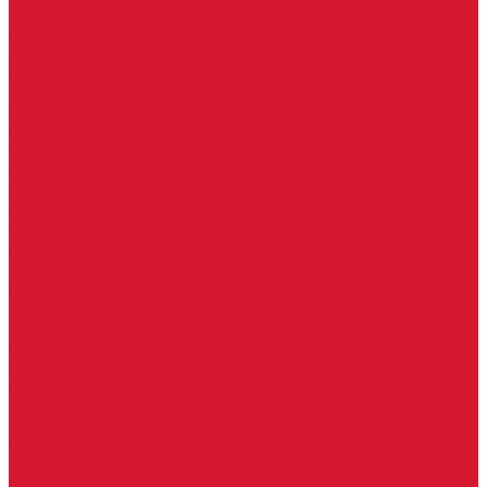
Услуги дизайнера
Консультация
Домофоны, СКУД
Консультация по домофонам и СКУД
Установка домофонов, СКУД
Гарантия
Производители
Компания
Статьи
Политика конфиденциальности
Сертификаты
Отзывы
Контакты
...
Каталог товаров
Замки
Электронные замки Smart Lock
Цилиндровый механизм
Врезные замки
Накладные замки
Замки для китайских дверей
Замки для пластиковых, алюминиевых дверей
Врезные замки в сборе (ручка + цилиндр)
Замки для рольставней
Замки для финских дверей