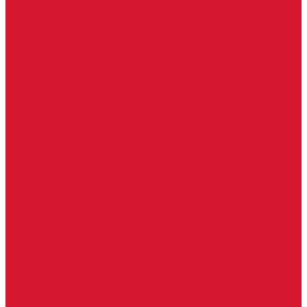
Доводчики с ветровым тормозом
Доводчики с задержкой закрывания
Доводчики с фиксацией
Доводчики со скользящей тягой
Морозостойкие доводчики
Пневматические доводчики
Противопожарные доводчики
Пружинные доводчики
Тяги дверных доводчиков
Доводчики
Ручки дверные
Комплектующие к дверным ручкам
Ручки для раздвижных дверей
Ручки к противопожарным дверям
Ручки на розетке
Ручки-кольца, дверные молотки, ручки стучалки
Ручки кнобы
Ручки кнопки
Ручки на планке
Ручки раздельные, комплект
Ручки скобы
Заготовки ключей
Автомобильные заготовки ключей
Автомобильные ключи (спецключи)
Autel ключи