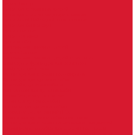
Серия Вектор
Ручки для стеклянных дверей
Ручка для стеклянной двери с замком
Ручки &quot;Лайт&quot; тонкостенные
Ручки для бань и саун
Ручки офисные
Ручки под заказ
Ручки-кнобы
Системы маятниковых дверей
Серия «Вектор»
Системы маятниковых дверей «Классика»
Спайдеры и фурнитура для козырьков
Спайдеры для стекла
Фурнитура для стеклянных козырьков
Фурнитура для душевых кабин
Акваслайд душевая кабина
Коннекторы для душевых кабин
Петли без реза уплотнителя
Петли для душевых кабин
Профили для душевых кабин
Профиль уплотнительный ПВХ
Штанги для душевой кабины из стекла
Фурнитура для стеклянных межкомнатных дверей
Алюминиевые коробки для стеклянных дверей
Замки для стеклянных дверей с нажимной ручкой