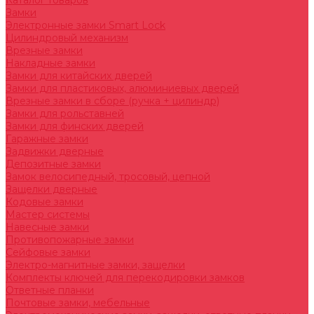
Каталог товаров
Замки
Электронные замки Smart Lock
Цилиндровый механизм
Врезные замки
Накладные замки
Замки для китайских дверей
Замки для пластиковых, алюминиевых дверей
Врезные замки в сборе (ручка + цилиндр)
Замки для рольставней
Замки для финских дверей
Гаражные замки
Задвижки дверные
Депозитные замки
Замок велосипедный, тросовый, цепной
Защелки дверные
Кодовые замки
Мастер системы
Навесные замки
Противопожарные замки
Сейфовые замки
Электро-магнитные замки, защелки
Комплекты ключей для перекодировки замков
Ответные планки
Почтовые замки, мебельные