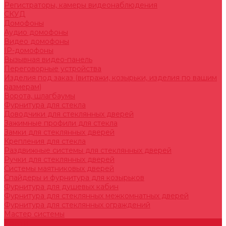
Регистраторы, камеры видеонаблюдения
СКУД
Домофоны
Аудио домофоны
Видео домофоны
IP-домофоны
Вызывная видео-панель
Переговорные устройства
Изделия под заказ (витражи, козырьки, изделия по вашим
размерам)
Ворота, шлагбаумы
Фурнитура для стекла
Доводчики для стеклянных дверей
Зажимные профили для стекла
Замки для стеклянных дверей
Крепления для стекла
Раздвижные системы для стеклянных дверей
Ручки для стеклянных дверей
Системы маятниковых дверей
Спайдеры и фурнитура для козырьков
Фурнитура для душевых кабин
Фурнитура для стеклянных межкомнатных дверей
Фурнитура для стеклянных ограждений
Мастер системы
Услуги