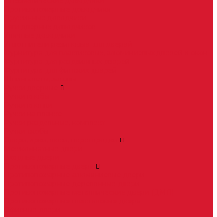
Пневматические доводчики
Противопожарные доводчики
Пружинные доводчики
Тяги дверных доводчиков
Уличные доводчики
Уплотнители резиновые для дверей
Фурнитура для пластиковых, алюминиевых дверей и окон
Фурнитура для раздвижных дверей
Фурнитура для финских дверей
Шпингалеты, засовы
Ручки дверные
Ручки кнобы
Ручки кнопки
Ручки на планке
Ручки раздельные, комплект
Ручки скобы
Двери, арки, люки, перегородки
Межкомнатные двери
Входные двери
Противопожарные двери
Противопожарные алюминиевые двери
Противопожарные деревянные двери
Противопожарные металлические двери (ДМП)
Противопожарные пластиковые двери
Офисные двери