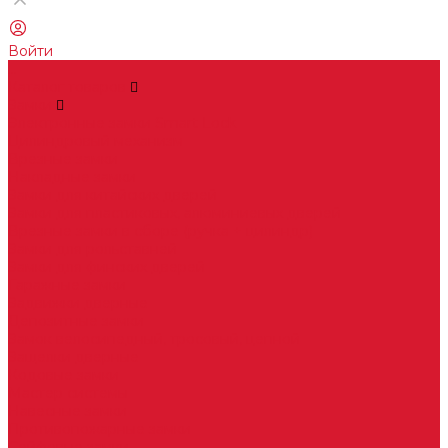
Войти
...
Каталог товаров
Замки
Электронные замки Smart Lock
Цилиндровый механизм
Врезные замки
Накладные замки
Замки для китайских дверей
Замки для пластиковых, алюминиевых дверей
Врезные замки в сборе (ручка + цилиндр)
Замки для рольставней
Замки для финских дверей
Гаражные замки
Задвижки дверные
Депозитные замки
Замок велосипедный, тросовый, цепной
Защелки дверные
Кодовые замки
Мастер системы
Навесные замки
Противопожарные замки
Сейфовые замки