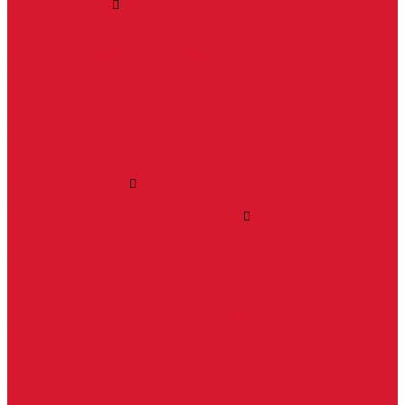
Ручки дверные
Комплектующие к дверным ручкам
Ручки для раздвижных дверей
Ручки к противопожарным дверям
Ручки на розетке
Ручки-кольца, дверные молотки, ручки стучалки
Ручки кнобы
Ручки кнопки
Ручки на планке
Ручки раздельные, комплект
Ручки скобы
Заготовки ключей
Автомобильные заготовки ключей
Автомобильные ключи (спецключи)
Autel ключи
Keydiy ключи
Lonsdor ключи
Xhorse ключи
Английские ключи
Бородковые, флажковые ключи (Дверняк)
Вертикальные ключи
Крестовые ключи
Помповые, трубчатые ключи
Разные ключи
Сейфовые ключи