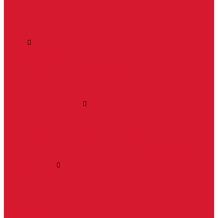
Изготовление ключей любой сложности
Изготовление ключей на выезде
Для юридических лиц
Гарантия, качество
Замки
Установка замков
Ремонт замков (в том числе на выезде)
Восстановление ключей при полной утере
Кодировка, перекодировка замков
Подбор замка на замену старого
Бесплатная консультация по замкам
Автоключи и брелоки
Вскрытие и разблокировка авто
Услуги на выезде
Восстановление при полной утере ключа
Ремонт брелоков (кнопки, дисплеи)
Программирование и нарезка автомобильных ключей
Ремонт замков и ключей зажигания
Двери, ворота
Установка дверей, ворот
Доставка дверей, ворот
Ремонт дверей, ворот
Подбор замков и фурнитуры
Услуги дизайнера
Консультация