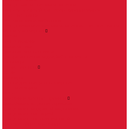
Электро-магнитные замки, защелки
Комплекты ключей для перекодировки замков
Ответные планки
Почтовые замки, мебельные
Электромеханические замки, защелки, ответные планки
Фурнитура дверная
Ригели
Броненакладки
Глазки, оптика
Дверные цифры, номера
Декоративные накладки, WC-комплекты
Ключницы
Петли, шарниры
Петли
Шарниры
Пороги дверные, упоры дверные
Почтовые ящики
Разное
Доводчики дверные, пружины
Доводчики с ветровым тормозом
Доводчики с задержкой закрывания
Доводчики с фиксацией
Доводчики со скользящей тягой
Морозостойкие доводчики