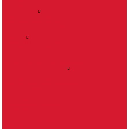
Влагостойкие двери
Двери для бань и саун
Входные группы
Алюминиевые входные группы
Пластиковые входные группы
Входные двери по вашим размерам
Межкомнатные двери по вашим размерам
Автоключи
Автомобильные ключи с чипом
Ключи для спецтехники
Корпусы автомобильных ключей
Мотоключи
Транспондеры (чипы иммобилайзера)
Доводчики дверные, пружины
Комплектующие для доводчиков
Доводчики с ветровым тормозом
Доводчики с задержкой закрывания
Доводчики с фиксацией
Доводчики со скользящей тягой
Морозостойкие доводчики
Пневматические доводчики
Противопожарные доводчики
Пружинные доводчики
Тяги дверных доводчиков
Доводчики