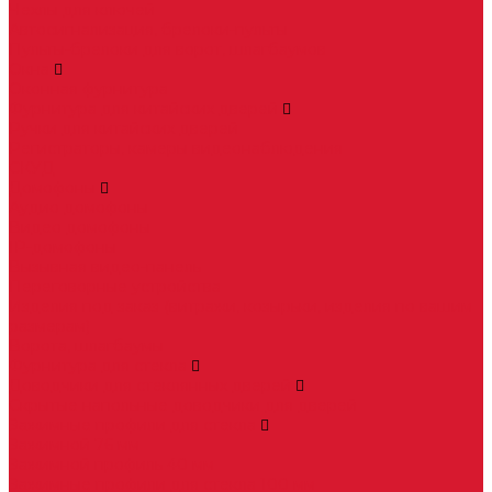
Чехлы для ключей
Автосигнализация, брелоки-пульты
Пульты-брелоки для ворот, шлагбаумов
Окна
Оконная фурнитура
Фурнитура для китайских дверей
Ручки для китайских дверей
Регистраторы, камеры видеонаблюдения
СКУД
Домофоны
Аудио домофоны
Видео домофоны
IP-домофоны
Вызывная видео-панель
Переговорные устройства
Изделия под заказ (витражи, козырьки, изделия по вашим
размерам)
Ворота, шлагбаумы
Фурнитура для стекла
Доводчики для стеклянных дверей
Скрытые напольные доводчики для дверей
Зажимные профили для стекла
Зажимной 76 мм
Зажимной профиль 40 мм
Зажимные профили для стекла 100 мм