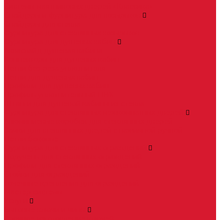
Системы маятниковых дверей «Классика»
Спайдеры и фурнитура для козырьков
Спайдеры для стекла
Фурнитура для стеклянных козырьков
Фурнитура для душевых кабин
Акваслайд душевая кабина
Коннекторы для душевых кабин
Петли без реза уплотнителя
Петли для душевых кабин
Профили для душевых кабин
Профиль уплотнительный ПВХ
Штанги для душевой кабины из стекла
Фурнитура для стеклянных межкомнатных дверей
Алюминиевые коробки для стеклянных дверей
Замки для стеклянных дверей с нажимной ручкой
Петли боковые
Фурнитура для стеклянных ограждений
Поручень для стеклянных ограждений
Профили для стеклянных ограждений
Стойки для ограждений
Точечные крепления для ограждений
Мастер системы
Услуги
Бытовые ключи и чипы
Срочное изготовление ключей