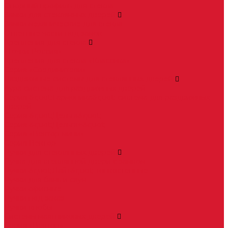
Опорный профиль для стекла
Замки для стеклянных дверей
Замки механические для стекла
Ответные части под замок
Крепления для стекла
«Точки Россия»
Крепления для стекла «Классика»
Серия «Соединители»
Раздвижные системы для стеклянных дверей
Аура система для раздвижных дверей
Серия &quot;Гармоника&quot; система для раздвижных
дверей
Серия &quot;Дельта&quot;
Серия &quot;Дельта+&quot;
Серия «Вектор мини»
Серия Вектор
Ручки для стеклянных дверей
Ручка для стеклянной двери с замком
Ручки &quot;Лайт&quot; тонкостенные
Ручки для бань и саун
Ручки офисные
Ручки под заказ
Ручки-кнобы
Системы маятниковых дверей
Серия «Вектор»