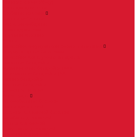
Финские ключи (Abloy)
Чипы для домофона
Скобяные изделия
Крючки мебельные
Накладки амбарные
Полкодержатели
Пружины дверные
Уголки
Батарейки, аккумуляторы, элементы питания
Аккумуляторные батарейки
Батарейки для слуховых аппаратов
Дисковые батарейки
Мизинчиковые батарейки (AAA)
Пальчиковые батарейки (AA)
Разные батарейки
Часовые батарейки
Элементы питания
Аксессуары
Автомобильные брелоки
Бирки для ключей
Брелоки для ключей (Брелки)
Карабины для ключей
Кольца для ключей
Полукольца для ключей
Цепочки для ключей