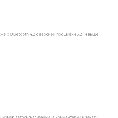
кже с Bluetooth 4.2 с версией прошивки 3.21 и выше.
номер автосигнализации (в комментарии к заказу)!