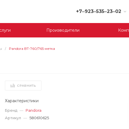
+7‒923‒535‒23‒02
+7‒923‒535‒23‒02
слуги
Производители
Комп
г. Кемерово, ул. Юрия
Двужильного, 9, 170
отдел
Пн-Сб: 9:00-19:00
ы
/
Pandora BT-760/765 метка
Вс: 9:00-17:00
korund119@yandex.ru
+7‒923‒535‒23‒03
г. Кемерово, ул.
Терешковой, 39 д, 1
СРАВНИТЬ
отдел
Пн-Пт: 9:00-19:00
Cб-Вс: 9:00-17:00
Характеристики
korund119@yandex.ru
Бренд
—
Pandora
Артикул
—
580610625
+7-923-535-23-01
г. Кемерово, пр. Ленина