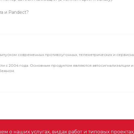
a и Pandect?
выпуском современных противоугонных, телеметрических и сервисны
ти с 2004 года. Основным продуктом являются автосигнализалции и
убежном.
м о наших услугах, видах работ и типовых проектах