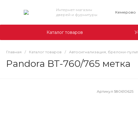
Интернет-магазин
Кемерово
дверей и фурнитуры
Каталог товаров
У
Главная
/
Каталог товаров
/
Автосигнализация, брелоки-пульт
Pandora BT-760/765 метка
Артикул
580610625