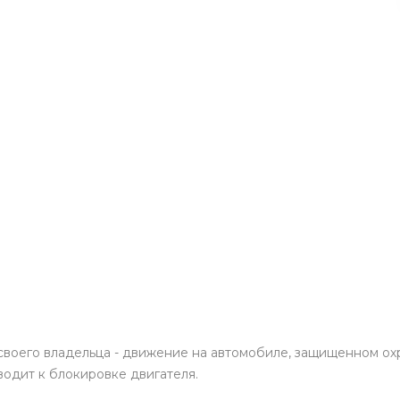
Пн-Пт: 9:00-19:00
Cб-Вс: 9:00-17:00
korund119@yandex.ru
 своего владельца - движение на автомобиле, защищенном ох
иводит к блокировке двигателя.