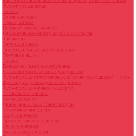
Электромеханические замки, защелки, ответные планки
Фурнитура дверная
Ригели
Броненакладки
Глазки, оптика
Дверные цифры, номера
Декоративные накладки, WC-комплекты
Ключницы
Петли, шарниры
Пороги дверные, упоры дверные
Почтовые ящики
Разное
Доводчики дверные, пружины
Уплотнители резиновые для дверей
Фурнитура для пластиковых, алюминиевых дверей и окон
Фурнитура для раздвижных дверей
Фурнитура для финских дверей
Шпингалеты, засовы
Ручки дверные
Двери, арки, люки, перегородки
Межкомнатные двери
Входные двери
Противопожарные двери
Офисные двери
Влагостойкие двери