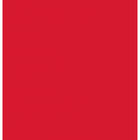
Петли боковые
Фурнитура для стеклянных ограждений
Поручень для стеклянных ограждений
Профили для стеклянных ограждений
Стойки для ограждений
Точечные крепления для ограждений
Мастер системы
Услуги
Бытовые ключи и чипы
Срочное изготовление ключей
Изготовление ключей любой сложности
Изготовление ключей на выезде
Для юридических лиц
Гарантия, качество
Замки
Установка замков
Ремонт замков (в том числе на выезде)
Восстановление ключей при полной утере
Кодировка, перекодировка замков
Подбор замка на замену старого
Бесплатная консультация по замкам
Автоключи и брелоки
Вскрытие и разблокировка авто
Услуги на выезде
Восстановление при полной утере ключа