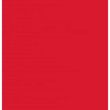
Ручки скобы
Двери, арки, люки, перегородки
Межкомнатные двери
Входные двери
Противопожарные двери
Противопожарные алюминиевые двери
Противопожарные деревянные двери
Противопожарные металлические двери (ДМП)
Противопожарные пластиковые двери
Офисные двери
Влагостойкие двери
Двери для бань и саун
Входные группы
Алюминиевые входные группы
Пластиковые входные группы
Входные двери по вашим размерам
Межкомнатные двери по вашим размерам
Автоключи
Автомобильные ключи с чипом
Ключи для спецтехники
Корпусы автомобильных ключей
Мотоключи
Транспондеры (чипы иммобилайзера)
Доводчики дверные, пружины
Комплектующие для доводчиков