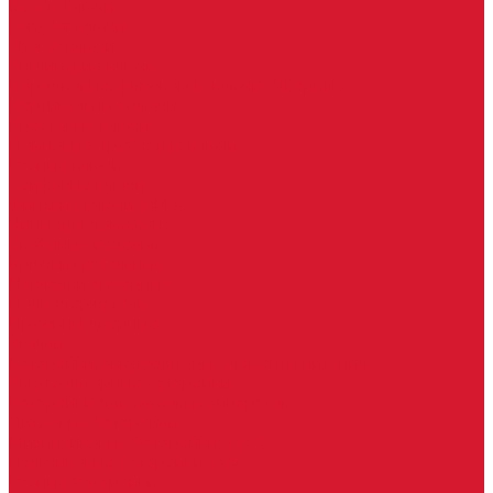
Keydiy ключи
Lonsdor ключи
Xhorse ключи
Английские ключи
Бородковые, флажковые ключи (Дверняк)
Вертикальные ключи
Крестовые ключи
Помповые, трубчатые ключи
Разные ключи
Сейфовые ключи
Финские ключи (Abloy)
Чипы для домофона
Скобяные изделия
Крючки мебельные
Накладки амбарные
Полкодержатели
Пружины дверные
Уголки
Батарейки, аккумуляторы, элементы питания
Аккумуляторные батарейки
Батарейки для слуховых аппаратов
Дисковые батарейки
Мизинчиковые батарейки (AAA)
Пальчиковые батарейки (AA)
Разные батарейки