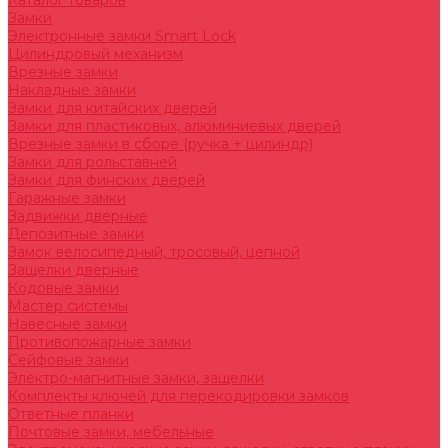
Каталог товаров
Замки
Электронные замки Smart Lock
Цилиндровый механизм
Врезные замки
Накладные замки
Замки для китайских дверей
Замки для пластиковых, алюминиевых дверей
Врезные замки в сборе (ручка + цилиндр)
Замки для рольставней
Замки для финских дверей
Гаражные замки
Задвижки дверные
Депозитные замки
Замок велосипедный, тросовый, цепной
Защелки дверные
Кодовые замки
Мастер системы
Навесные замки
Противопожарные замки
Сейфовые замки
Электро-магнитные замки, защелки
Комплекты ключей для перекодировки замков
Ответные планки
Почтовые замки, мебельные