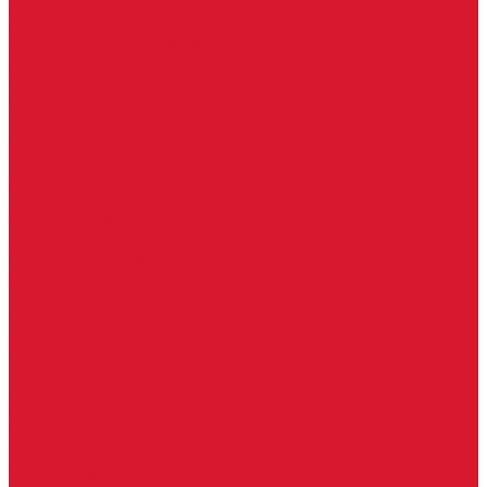
Доводчики с ветровым тормозом
Доводчики с задержкой закрывания
Доводчики с фиксацией
Доводчики со скользящей тягой
Морозостойкие доводчики
Пневматические доводчики
Противопожарные доводчики
Пружинные доводчики
Тяги дверных доводчиков
Доводчики
Ручки дверные
Комплектующие к дверным ручкам
Ручки для раздвижных дверей
Ручки к противопожарным дверям
Ручки на розетке
Ручки-кольца, дверные молотки, ручки стучалки
Ручки кнобы
Ручки кнопки
Ручки на планке
Ручки раздельные, комплект
Ручки скобы
Заготовки ключей
Автомобильные заготовки ключей
Автомобильные ключи (спецключи)
Autel ключи