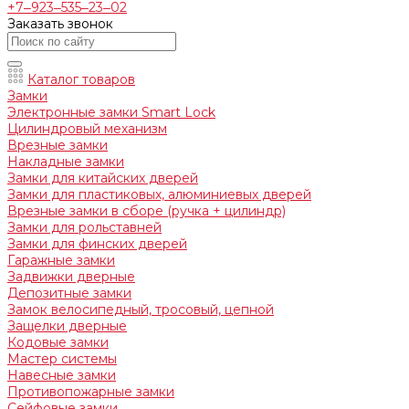
+7‒923‒535‒23‒02
Заказать звонок
Каталог товаров
Замки
Электронные замки Smart Lock
Цилиндровый механизм
Врезные замки
Накладные замки
Замки для китайских дверей
Замки для пластиковых, алюминиевых дверей
Врезные замки в сборе (ручка + цилиндр)
Замки для рольставней
Замки для финских дверей
Гаражные замки
Задвижки дверные
Депозитные замки
Замок велосипедный, тросовый, цепной
Защелки дверные
Кодовые замки
Мастер системы
Навесные замки
Противопожарные замки
Сейфовые замки