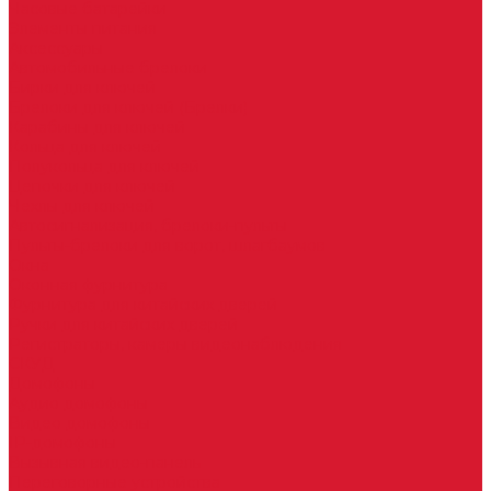
Часовые батарейки
Элементы питания
Аксессуары
Автомобильные брелоки
Бирки для ключей
Брелоки для ключей (Брелки)
Карабины для ключей
Кольца для ключей
Полукольца для ключей
Цепочки для ключей
Чехлы для ключей
Автосигнализация, брелоки-пульты
Пульты-брелоки для ворот, шлагбаумов
Окна
Оконная фурнитура
Фурнитура для китайских дверей
Ручки для китайских дверей
Регистраторы, камеры видеонаблюдения
СКУД
Домофоны
Аудио домофоны
Видео домофоны
IP-домофоны
Вызывная видео-панель
Переговорные устройства