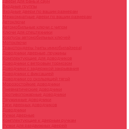
Двери для бань и саун
Входные группы
Входные двери по вашим размерам
Межкомнатные двери по вашим размерам
Автоключи
Автомобильные ключи с чипом
Ключи для спецтехники
Корпусы автомобильных ключей
Мотоключи
Транспондеры (чипы иммобилайзера)
Доводчики дверные, пружины
Комплектующие для доводчиков
Доводчики с ветровым тормозом
Доводчики с задержкой закрывания
Доводчики с фиксацией
Доводчики со скользящей тягой
Морозостойкие доводчики
Пневматические доводчики
Противопожарные доводчики
Пружинные доводчики
Тяги дверных доводчиков
Доводчики
Ручки дверные
Комплектующие к дверным ручкам
Ручки для раздвижных дверей