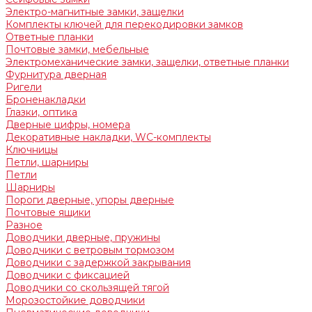
Электро-магнитные замки, защелки
Комплекты ключей для перекодировки замков
Ответные планки
Почтовые замки, мебельные
Электромеханические замки, защелки, ответные планки
Фурнитура дверная
Ригели
Броненакладки
Глазки, оптика
Дверные цифры, номера
Декоративные накладки, WC-комплекты
Ключницы
Петли, шарниры
Петли
Шарниры
Пороги дверные, упоры дверные
Почтовые ящики
Разное
Доводчики дверные, пружины
Доводчики с ветровым тормозом
Доводчики с задержкой закрывания
Доводчики с фиксацией
Доводчики со скользящей тягой
Морозостойкие доводчики