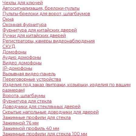
Чехлы для ключей
Автосигнализация, брелоки-пульты
Пульты-брелоки для ворот, шлагбаумов
Окна
Оконная фурнитура
Фурнитура для китайских дверей
Ручки для китайских дверей
Регистраторы, камеры видеонаблюдения
СКУД
Домофоны
Аудио домофоны
Видео домофоны
IP-домофоны
Вызывная видео-панель
Переговорные устройства
Изделия под заказ (витражи, козырьки, изделия по вашим
размерам)
Ворота, шлагбаумы
Фурнитура для стекла
Доводчики для стеклянных дверей
Скрытые напольные доводчики для дверей
Зажимные профили для стекла
Зажимной 76 мм
Зажимной профиль 40 мм
Зажимные профили для стекла 100 мм