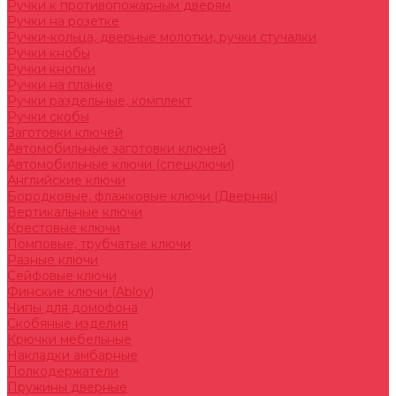
Ручки к противопожарным дверям
Ручки на розетке
Ручки-кольца, дверные молотки, ручки стучалки
Ручки кнобы
Ручки кнопки
Ручки на планке
Ручки раздельные, комплект
Ручки скобы
Заготовки ключей
Автомобильные заготовки ключей
Автомобильные ключи (спецключи)
Английские ключи
Бородковые, флажковые ключи (Дверняк)
Вертикальные ключи
Крестовые ключи
Помповые, трубчатые ключи
Разные ключи
Сейфовые ключи
Финские ключи (Abloy)
Чипы для домофона
Скобяные изделия
Крючки мебельные
Накладки амбарные
Полкодержатели
Пружины дверные