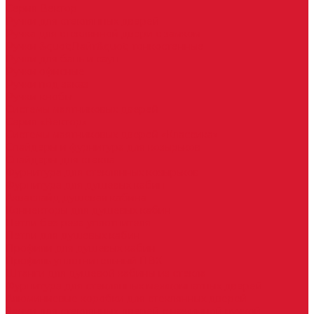
Серия Вектор
Ручки для стеклянных дверей
Ручка для стеклянной двери с замком
Ручки &quot;Лайт&quot; тонкостенные
Ручки для бань и саун
Ручки офисные
Ручки под заказ
Ручки-кнобы
Системы маятниковых дверей
Серия «Вектор»
Системы маятниковых дверей «Классика»
Спайдеры и фурнитура для козырьков
Спайдеры для стекла
Фурнитура для стеклянных козырьков
Фурнитура для душевых кабин
Акваслайд душевая кабина
Коннекторы для душевых кабин
Петли без реза уплотнителя
Петли для душевых кабин
Профили для душевых кабин
Профиль уплотнительный ПВХ
Штанги для душевой кабины из стекла
Фурнитура для стеклянных межкомнатных дверей
Алюминиевые коробки для стеклянных дверей
Замки для стеклянных дверей с нажимной ручкой