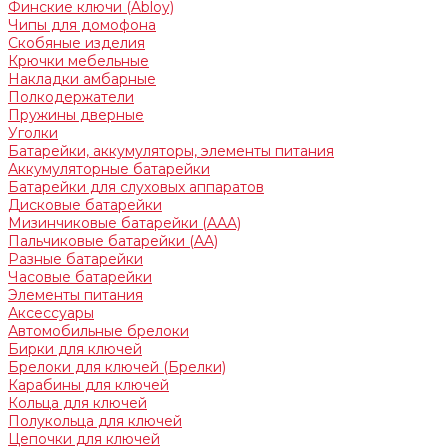
Финские ключи (Abloy)
Чипы для домофона
Скобяные изделия
Крючки мебельные
Накладки амбарные
Полкодержатели
Пружины дверные
Уголки
Батарейки, аккумуляторы, элементы питания
Аккумуляторные батарейки
Батарейки для слуховых аппаратов
Дисковые батарейки
Мизинчиковые батарейки (AAA)
Пальчиковые батарейки (AA)
Разные батарейки
Часовые батарейки
Элементы питания
Аксессуары
Автомобильные брелоки
Бирки для ключей
Брелоки для ключей (Брелки)
Карабины для ключей
Кольца для ключей
Полукольца для ключей
Цепочки для ключей