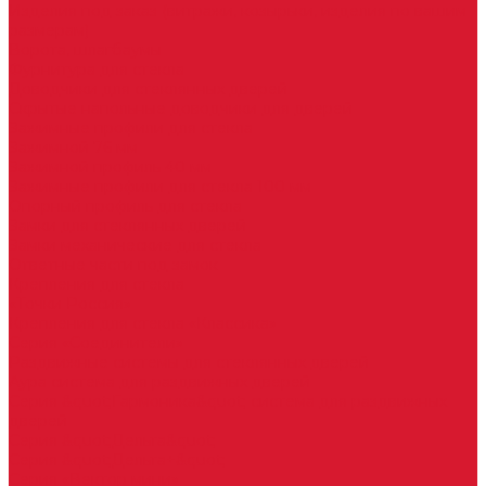
Изделия под заказ (витражи, козырьки, изделия по вашим
размерам)
Ворота, шлагбаумы
Фурнитура для стекла
Доводчики для стеклянных дверей
Скрытые напольные доводчики для дверей
Зажимные профили для стекла
Зажимной 76 мм
Зажимной профиль 40 мм
Зажимные профили для стекла 100 мм
Опорный профиль для стекла
Замки для стеклянных дверей
Замки механические для стекла
Ответные части под замок
Крепления для стекла
«Точки Россия»
Крепления для стекла «Классика»
Серия «Соединители»
Раздвижные системы для стеклянных дверей
Аура система для раздвижных дверей
Серия &quot;Гармоника&quot; система для раздвижных
дверей
Серия &quot;Дельта&quot;
Серия &quot;Дельта+&quot;
Серия «Вектор мини»