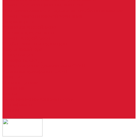
Ремонт брелоков (кнопки, дисплеи)
Программирование и нарезка автомобильных ключей
Ремонт замков и ключей зажигания
Двери, ворота
Установка дверей, ворот
Доставка дверей, ворот
Ремонт дверей, ворот
Подбор замков и фурнитуры
Услуги дизайнера
Консультация
Домофоны, СКУД
Консультация по домофонам и СКУД
Установка домофонов, СКУД
Гарантия
Производители
Компания
Статьи
Политика конфиденциальности
Сертификаты
Отзывы
Контакты