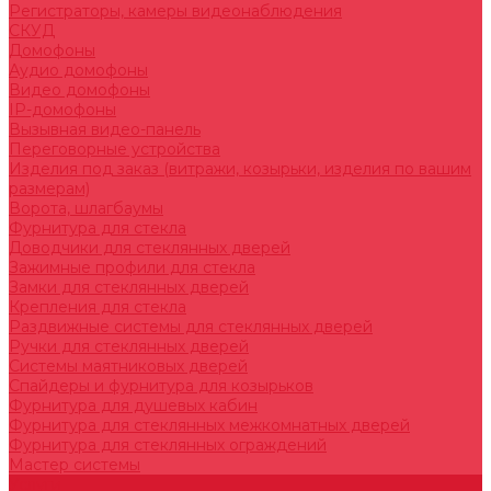
Регистраторы, камеры видеонаблюдения
СКУД
Домофоны
Аудио домофоны
Видео домофоны
IP-домофоны
Вызывная видео-панель
Переговорные устройства
Изделия под заказ (витражи, козырьки, изделия по вашим
размерам)
Ворота, шлагбаумы
Фурнитура для стекла
Доводчики для стеклянных дверей
Зажимные профили для стекла
Замки для стеклянных дверей
Крепления для стекла
Раздвижные системы для стеклянных дверей
Ручки для стеклянных дверей
Системы маятниковых дверей
Спайдеры и фурнитура для козырьков
Фурнитура для душевых кабин
Фурнитура для стеклянных межкомнатных дверей
Фурнитура для стеклянных ограждений
Мастер системы
Услуги