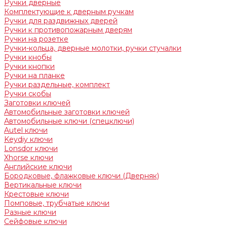
Ручки дверные
Комплектующие к дверным ручкам
Ручки для раздвижных дверей
Ручки к противопожарным дверям
Ручки на розетке
Ручки-кольца, дверные молотки, ручки стучалки
Ручки кнобы
Ручки кнопки
Ручки на планке
Ручки раздельные, комплект
Ручки скобы
Заготовки ключей
Автомобильные заготовки ключей
Автомобильные ключи (спецключи)
Autel ключи
Keydiy ключи
Lonsdor ключи
Xhorse ключи
Английские ключи
Бородковые, флажковые ключи (Дверняк)
Вертикальные ключи
Крестовые ключи
Помповые, трубчатые ключи
Разные ключи
Сейфовые ключи