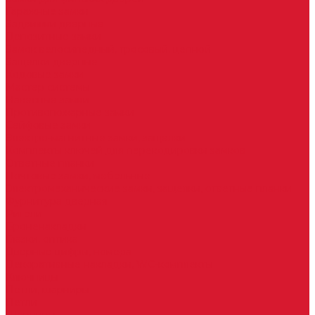
Гаражные замки
Задвижки дверные
Депозитные замки
Замок велосипедный, тросовый, цепной
Защелки дверные
Кодовые замки
Мастер системы
Навесные замки
Противопожарные замки
Сейфовые замки
Электро-магнитные замки, защелки
Комплекты ключей для перекодировки замков
Ответные планки
Почтовые замки, мебельные
Электромеханические замки, защелки, ответные планки
Фурнитура дверная
Ригели
Броненакладки
Глазки, оптика
Дверные цифры, номера
Декоративные накладки, WC-комплекты
Ключницы
Петли, шарниры
Петли