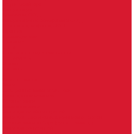
Услуги дизайнера
Консультация
Домофоны, СКУД
Консультация по домофонам и СКУД
Установка домофонов, СКУД
Гарантия
Производители
Компания
Статьи
Политика конфиденциальности
Сертификаты
Отзывы
Контакты
...
Каталог товаров
Замки
Электронные замки Smart Lock
Цилиндровый механизм
Врезные замки
Накладные замки
Замки для китайских дверей
Замки для пластиковых, алюминиевых дверей
Врезные замки в сборе (ручка + цилиндр)
Замки для рольставней
Замки для финских дверей