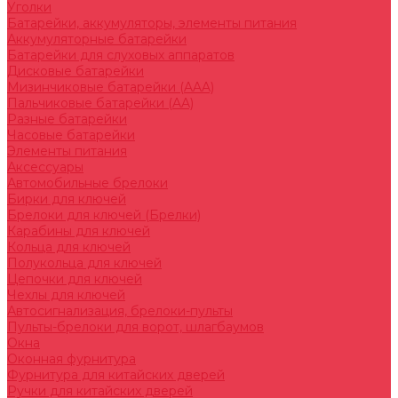
Уголки
Батарейки, аккумуляторы, элементы питания
Аккумуляторные батарейки
Батарейки для слуховых аппаратов
Дисковые батарейки
Мизинчиковые батарейки (AAA)
Пальчиковые батарейки (AA)
Разные батарейки
Часовые батарейки
Элементы питания
Аксессуары
Автомобильные брелоки
Бирки для ключей
Брелоки для ключей (Брелки)
Карабины для ключей
Кольца для ключей
Полукольца для ключей
Цепочки для ключей
Чехлы для ключей
Автосигнализация, брелоки-пульты
Пульты-брелоки для ворот, шлагбаумов
Окна
Оконная фурнитура
Фурнитура для китайских дверей
Ручки для китайских дверей