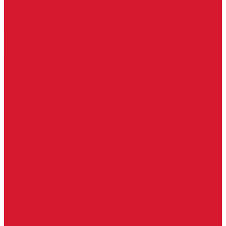
Шарниры
Пороги дверные, упоры дверные
Почтовые ящики
Разное
Доводчики дверные, пружины
Доводчики с ветровым тормозом
Доводчики с задержкой закрывания
Доводчики с фиксацией
Доводчики со скользящей тягой
Морозостойкие доводчики
Пневматические доводчики
Противопожарные доводчики
Пружинные доводчики
Тяги дверных доводчиков
Уличные доводчики
Уплотнители резиновые для дверей
Фурнитура для пластиковых, алюминиевых дверей и окон
Фурнитура для раздвижных дверей
Фурнитура для финских дверей
Шпингалеты, засовы
Ручки дверные
Ручки кнобы
Ручки кнопки
Ручки на планке
Ручки раздельные, комплект