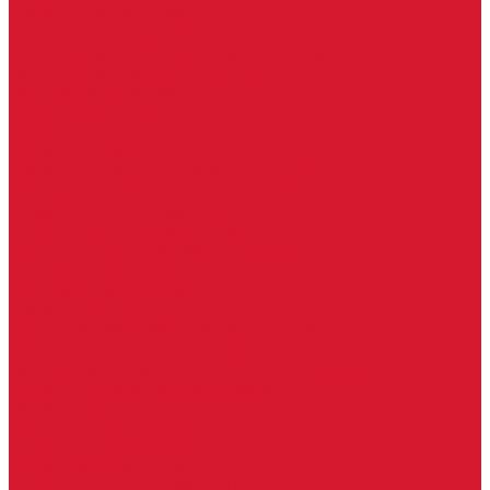
Бытовые ключи и чипы
Срочное изготовление ключей
Изготовление ключей любой сложности
Изготовление ключей на выезде
Для юридических лиц
Гарантия, качество
Замки
Установка замков
Ремонт замков (в том числе на выезде)
Восстановление ключей при полной утере
Кодировка, перекодировка замков
Подбор замка на замену старого
Бесплатная консультация по замкам
Автоключи и брелоки
Вскрытие и разблокировка авто
Услуги на выезде
Восстановление при полной утере ключа
Ремонт брелоков (кнопки, дисплеи)
Программирование и нарезка автомобильных ключей
Ремонт замков и ключей зажигания
Двери, ворота
Установка дверей, ворот
Доставка дверей, ворот
Ремонт дверей, ворот
Подбор замков и фурнитуры