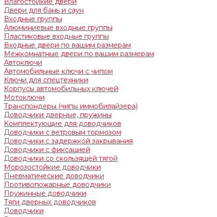
Влагостойкие двери
Двери для бань и саун
Входные группы
Алюминиевые входные группы
Пластиковые входные группы
Входные двери по вашим размерам
Межкомнатные двери по вашим размерам
Автоключи
Автомобильные ключи с чипом
Ключи для спецтехники
Корпусы автомобильных ключей
Мотоключи
Транспондеры (чипы иммобилайзера)
Доводчики дверные, пружины
Комплектующие для доводчиков
Доводчики с ветровым тормозом
Доводчики с задержкой закрывания
Доводчики с фиксацией
Доводчики со скользящей тягой
Морозостойкие доводчики
Пневматические доводчики
Противопожарные доводчики
Пружинные доводчики
Тяги дверных доводчиков
Доводчики