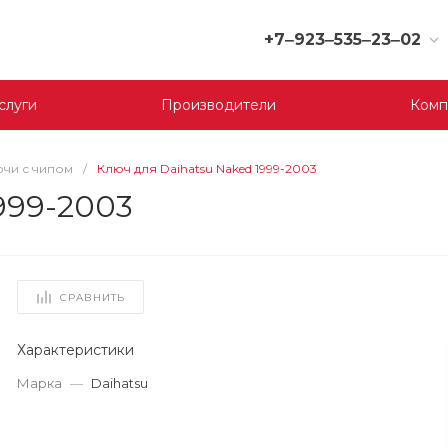
+7‒923‒535‒23‒02
+7‒923‒535‒23‒02
слуги
Производители
Комп
г. Кемерово, ул. Юрия
Двужильного, 9, 170
отдел
Пн-Сб: 9:00-19:00
чи с чипом
/
Ключ для Daihatsu Naked 1999-2003
Вс: 9:00-17:00
999-2003
korund119@yandex.ru
+7‒923‒535‒23‒03
г. Кемерово, ул.
Терешковой, 39 д, 1
СРАВНИТЬ
отдел
Пн-Пт: 9:00-19:00
Cб-Вс: 9:00-17:00
Характеристики
korund119@yandex.ru
Марка
—
Daihatsu
+7-923-535-23-01
г. Кемерово, пр. Ленина