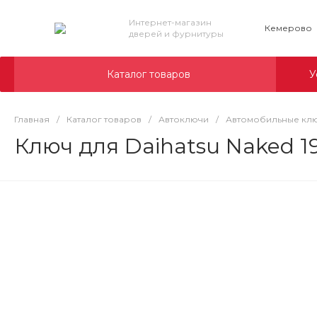
Интернет-магазин
Кемерово
дверей и фурнитуры
Каталог товаров
У
Главная
/
Каталог товаров
/
Автоключи
/
Автомобильные клю
Ключ для Daihatsu Naked 1