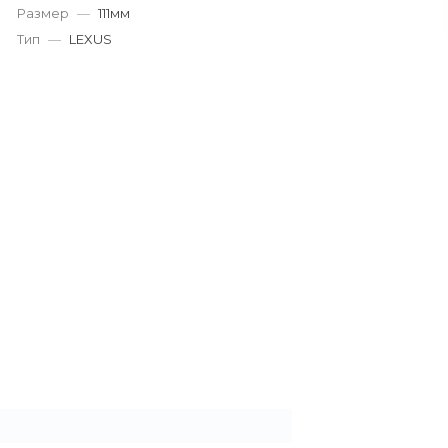
г. Кемерово, пр. Ленина
Размер
—
111мм
Пн-Пт: 9:00-19:00
Тип
—
LEXUS
Cб-Вс: 9:00-17:00
korund119@yandex.ru