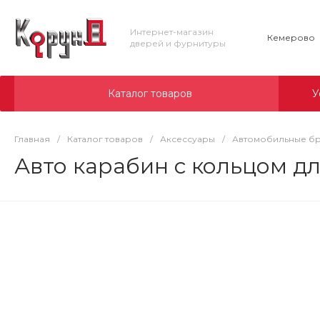
Интернет-магазин
Кемерово
дверей и фурнитуры
Каталог товаров
У
Главная
/
Каталог товаров
/
Аксессуары
/
Автомобильные б
Авто карабин с кольцом д