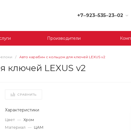
+7‒923‒535‒23‒02
+7‒923‒535‒23‒02
г. Кемерово, ул. Юрия
слуги
Производители
Комп
Двужильного, 9, 170
отдел
Пн-Сб: 9:00-19:00
Вс: 9:00-17:00
релоки
/
Авто карабин с кольцом для ключей LEXUS v2
korund119@yandex.ru
ля ключей LEXUS v2
+7‒923‒535‒23‒03
г. Кемерово, ул.
Терешковой, 39 д, 1
отдел
СРАВНИТЬ
Пн-Пт: 9:00-19:00
Cб-Вс: 9:00-17:00
Характеристики
korund119@yandex.ru
Цвет
—
Хром
+7-923-535-23-01
Материал
—
ЦАМ