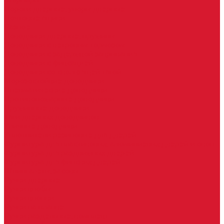
Шарниры
Пороги дверные, упоры дверные
Почтовые ящики
Разное
Доводчики дверные, пружины
Доводчики с ветровым тормозом
Доводчики с задержкой закрывания
Доводчики с фиксацией
Доводчики со скользящей тягой
Морозостойкие доводчики
Пневматические доводчики
Противопожарные доводчики
Пружинные доводчики
Тяги дверных доводчиков
Уличные доводчики
Уплотнители резиновые для дверей
Фурнитура для пластиковых, алюминиевых дверей и окон
Фурнитура для раздвижных дверей
Фурнитура для финских дверей
Шпингалеты, засовы
Ручки дверные
Ручки кнобы
Ручки кнопки
Ручки на планке
Ручки раздельные, комплект