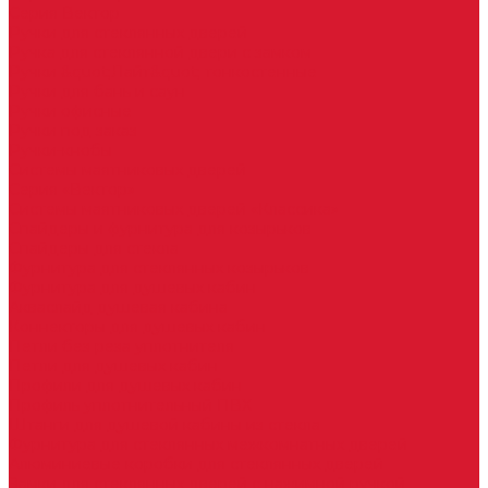
Серия Вектор
Ручки для стеклянных дверей
Ручка для стеклянной двери с замком
Ручки &quot;Лайт&quot; тонкостенные
Ручки для бань и саун
Ручки офисные
Ручки под заказ
Ручки-кнобы
Системы маятниковых дверей
Серия «Вектор»
Системы маятниковых дверей «Классика»
Спайдеры и фурнитура для козырьков
Спайдеры для стекла
Фурнитура для стеклянных козырьков
Фурнитура для душевых кабин
Акваслайд душевая кабина
Коннекторы для душевых кабин
Петли без реза уплотнителя
Петли для душевых кабин
Профили для душевых кабин
Профиль уплотнительный ПВХ
Штанги для душевой кабины из стекла
Фурнитура для стеклянных межкомнатных дверей
Алюминиевые коробки для стеклянных дверей
Замки для стеклянных дверей с нажимной ручкой