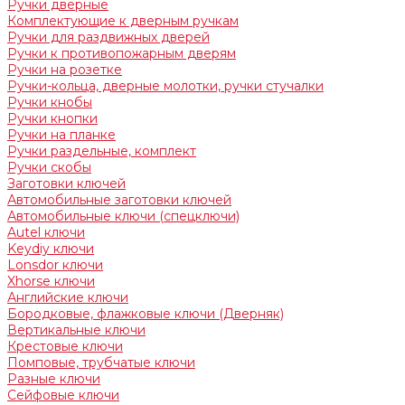
Ручки дверные
Комплектующие к дверным ручкам
Ручки для раздвижных дверей
Ручки к противопожарным дверям
Ручки на розетке
Ручки-кольца, дверные молотки, ручки стучалки
Ручки кнобы
Ручки кнопки
Ручки на планке
Ручки раздельные, комплект
Ручки скобы
Заготовки ключей
Автомобильные заготовки ключей
Автомобильные ключи (спецключи)
Autel ключи
Keydiy ключи
Lonsdor ключи
Xhorse ключи
Английские ключи
Бородковые, флажковые ключи (Дверняк)
Вертикальные ключи
Крестовые ключи
Помповые, трубчатые ключи
Разные ключи
Сейфовые ключи