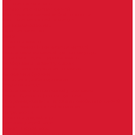
Бытовые ключи и чипы
Срочное изготовление ключей
Изготовление ключей любой сложности
Изготовление ключей на выезде
Для юридических лиц
Гарантия, качество
Замки
Установка замков
Ремонт замков (в том числе на выезде)
Восстановление ключей при полной утере
Кодировка, перекодировка замков
Подбор замка на замену старого
Бесплатная консультация по замкам
Автоключи и брелоки
Вскрытие и разблокировка авто
Услуги на выезде
Восстановление при полной утере ключа
Ремонт брелоков (кнопки, дисплеи)
Программирование и нарезка автомобильных ключей
Ремонт замков и ключей зажигания
Двери, ворота
Установка дверей, ворот
Доставка дверей, ворот
Ремонт дверей, ворот
Подбор замков и фурнитуры