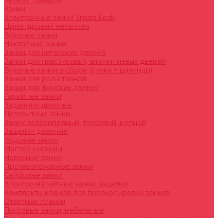
Каталог товаров
Замки
Электронные замки Smart Lock
Цилиндровый механизм
Врезные замки
Накладные замки
Замки для китайских дверей
Замки для пластиковых, алюминиевых дверей
Врезные замки в сборе (ручка + цилиндр)
Замки для рольставней
Замки для финских дверей
Гаражные замки
Задвижки дверные
Депозитные замки
Замок велосипедный, тросовый, цепной
Защелки дверные
Кодовые замки
Мастер системы
Навесные замки
Противопожарные замки
Сейфовые замки
Электро-магнитные замки, защелки
Комплекты ключей для перекодировки замков
Ответные планки
Почтовые замки, мебельные