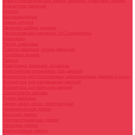
Электромеханические замки, защелки, ответные планки
Фурнитура дверная
Ригели
Броненакладки
Глазки, оптика
Дверные цифры, номера
Декоративные накладки, WC-комплекты
Ключницы
Петли, шарниры
Пороги дверные, упоры дверные
Почтовые ящики
Разное
Доводчики дверные, пружины
Уплотнители резиновые для дверей
Фурнитура для пластиковых, алюминиевых дверей и окон
Фурнитура для раздвижных дверей
Фурнитура для финских дверей
Шпингалеты, засовы
Ручки дверные
Двери, арки, люки, перегородки
Межкомнатные двери
Входные двери
Противопожарные двери
Офисные двери
Влагостойкие двери