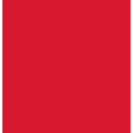
Ручки скобы
Двери, арки, люки, перегородки
Межкомнатные двери
Входные двери
Противопожарные двери
Противопожарные алюминиевые двери
Противопожарные деревянные двери
Противопожарные металлические двери (ДМП)
Противопожарные пластиковые двери
Офисные двери
Влагостойкие двери
Двери для бань и саун
Входные группы
Алюминиевые входные группы
Пластиковые входные группы
Входные двери по вашим размерам
Межкомнатные двери по вашим размерам
Автоключи
Автомобильные ключи с чипом
Ключи для спецтехники
Корпусы автомобильных ключей
Мотоключи
Транспондеры (чипы иммобилайзера)
Доводчики дверные, пружины
Комплектующие для доводчиков