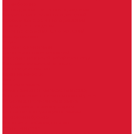
Петли боковые
Фурнитура для стеклянных ограждений
Поручень для стеклянных ограждений
Профили для стеклянных ограждений
Стойки для ограждений
Точечные крепления для ограждений
Мастер системы
Услуги
Бытовые ключи и чипы
Срочное изготовление ключей
Изготовление ключей любой сложности
Изготовление ключей на выезде
Для юридических лиц
Гарантия, качество
Замки
Установка замков
Ремонт замков (в том числе на выезде)
Восстановление ключей при полной утере
Кодировка, перекодировка замков
Подбор замка на замену старого
Бесплатная консультация по замкам
Автоключи и брелоки
Вскрытие и разблокировка авто
Услуги на выезде
Восстановление при полной утере ключа