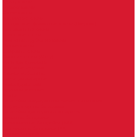
Keydiy ключи
Lonsdor ключи
Xhorse ключи
Английские ключи
Бородковые, флажковые ключи (Дверняк)
Вертикальные ключи
Крестовые ключи
Помповые, трубчатые ключи
Разные ключи
Сейфовые ключи
Финские ключи (Abloy)
Чипы для домофона
Скобяные изделия
Крючки мебельные
Накладки амбарные
Полкодержатели
Пружины дверные
Уголки
Батарейки, аккумуляторы, элементы питания
Аккумуляторные батарейки
Батарейки для слуховых аппаратов
Дисковые батарейки
Мизинчиковые батарейки (AAA)
Пальчиковые батарейки (AA)
Разные батарейки