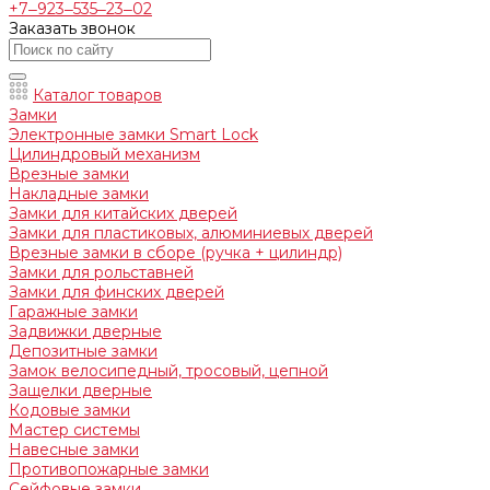
+7‒923‒535‒23‒02
Заказать звонок
Каталог товаров
Замки
Электронные замки Smart Lock
Цилиндровый механизм
Врезные замки
Накладные замки
Замки для китайских дверей
Замки для пластиковых, алюминиевых дверей
Врезные замки в сборе (ручка + цилиндр)
Замки для рольставней
Замки для финских дверей
Гаражные замки
Задвижки дверные
Депозитные замки
Замок велосипедный, тросовый, цепной
Защелки дверные
Кодовые замки
Мастер системы
Навесные замки
Противопожарные замки
Сейфовые замки