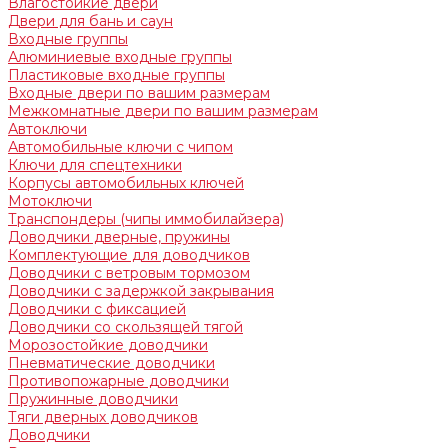
Влагостойкие двери
Двери для бань и саун
Входные группы
Алюминиевые входные группы
Пластиковые входные группы
Входные двери по вашим размерам
Межкомнатные двери по вашим размерам
Автоключи
Автомобильные ключи с чипом
Ключи для спецтехники
Корпусы автомобильных ключей
Мотоключи
Транспондеры (чипы иммобилайзера)
Доводчики дверные, пружины
Комплектующие для доводчиков
Доводчики с ветровым тормозом
Доводчики с задержкой закрывания
Доводчики с фиксацией
Доводчики со скользящей тягой
Морозостойкие доводчики
Пневматические доводчики
Противопожарные доводчики
Пружинные доводчики
Тяги дверных доводчиков
Доводчики