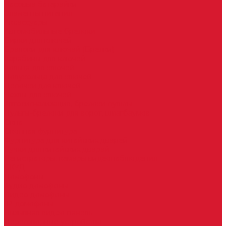
Часовые батарейки
Элементы питания
Аксессуары
Автомобильные брелоки
Бирки для ключей
Брелоки для ключей (Брелки)
Карабины для ключей
Кольца для ключей
Полукольца для ключей
Цепочки для ключей
Чехлы для ключей
Автосигнализация, брелоки-пульты
Пульты-брелоки для ворот, шлагбаумов
Окна
Оконная фурнитура
Фурнитура для китайских дверей
Ручки для китайских дверей
Регистраторы, камеры видеонаблюдения
СКУД
Домофоны
Аудио домофоны
Видео домофоны
IP-домофоны
Вызывная видео-панель
Переговорные устройства