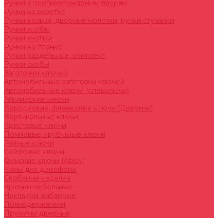
Ручки к противопожарным дверям
Ручки на розетке
Ручки-кольца, дверные молотки, ручки стучалки
Ручки кнобы
Ручки кнопки
Ручки на планке
Ручки раздельные, комплект
Ручки скобы
Заготовки ключей
Автомобильные заготовки ключей
Автомобильные ключи (спецключи)
Английские ключи
Бородковые, флажковые ключи (Дверняк)
Вертикальные ключи
Крестовые ключи
Помповые, трубчатые ключи
Разные ключи
Сейфовые ключи
Финские ключи (Abloy)
Чипы для домофона
Скобяные изделия
Крючки мебельные
Накладки амбарные
Полкодержатели
Пружины дверные