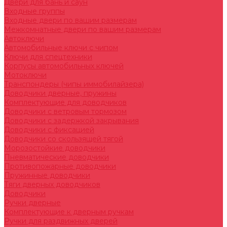
Двери для бань и саун
Входные группы
Входные двери по вашим размерам
Межкомнатные двери по вашим размерам
Автоключи
Автомобильные ключи с чипом
Ключи для спецтехники
Корпусы автомобильных ключей
Мотоключи
Транспондеры (чипы иммобилайзера)
Доводчики дверные, пружины
Комплектующие для доводчиков
Доводчики с ветровым тормозом
Доводчики с задержкой закрывания
Доводчики с фиксацией
Доводчики со скользящей тягой
Морозостойкие доводчики
Пневматические доводчики
Противопожарные доводчики
Пружинные доводчики
Тяги дверных доводчиков
Доводчики
Ручки дверные
Комплектующие к дверным ручкам
Ручки для раздвижных дверей