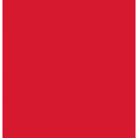
Изделия под заказ (витражи, козырьки, изделия по вашим
размерам)
Ворота, шлагбаумы
Фурнитура для стекла
Доводчики для стеклянных дверей
Скрытые напольные доводчики для дверей
Зажимные профили для стекла
Зажимной 76 мм
Зажимной профиль 40 мм
Зажимные профили для стекла 100 мм
Опорный профиль для стекла
Замки для стеклянных дверей
Замки механические для стекла
Ответные части под замок
Крепления для стекла
«Точки Россия»
Крепления для стекла «Классика»
Серия «Соединители»
Раздвижные системы для стеклянных дверей
Аура система для раздвижных дверей
Серия &quot;Гармоника&quot; система для раздвижных
дверей
Серия &quot;Дельта&quot;
Серия &quot;Дельта+&quot;
Серия «Вектор мини»