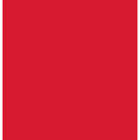
Услуги дизайнера
Консультация
Домофоны, СКУД
Консультация по домофонам и СКУД
Установка домофонов, СКУД
Гарантия
Производители
Компания
Статьи
Политика конфиденциальности
Сертификаты
Отзывы
Контакты
...
Каталог товаров
Замки
Электронные замки Smart Lock
Цилиндровый механизм
Врезные замки
Накладные замки
Замки для китайских дверей
Замки для пластиковых, алюминиевых дверей
Врезные замки в сборе (ручка + цилиндр)
Замки для рольставней
Замки для финских дверей