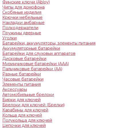
Финские ключи (Abloy)
Чипы для домофона
Скобяные изделия
Крючки мебельные
Накладки амбарные
Полкодержатели
Пружины дверные
Уголки
Батарейки, аккумуляторы, элементы питания
Аккумуляторные батарейки
Батарейки для слуховых аппаратов
Дисковые батарейки
Мизинчиковые батарейки (AAA)
Пальчиковые батарейки (AA)
Разные батарейки
Часовые батарейки
Элементы питания
Аксессуары
Автомобильные брелоки
Бирки для ключей
Брелоки для ключей (Брелки)
Карабины для ключей
Кольца для ключей
Полукольца для ключей
Цепочки для ключей