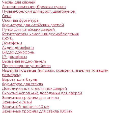
Чехлы для ключей
Автосигнализация, брелоки-пульты
Пульты-брелоки для ворот, шлагбаумов
Окна
Оконная фурнитура
Фурнитура для китайских дверей
Ручки для китайских дверей
Регистраторы, камеры видеонаблюдения
СКУД
Домофоны
Аудио домофоны
Видео домофоны
IP-домофоны
Вызывная видео-панель
Переговорные устройства
Изделия под заказ (витражи, козырьки, изделия по вашим
размерам)
Ворота, шлагбаумы
Фурнитура для стекла
Доводчики для стеклянных дверей
Скрытые напольные доводчики для дверей
Зажимные профили для стекла
Зажимной 76 мм
Зажимной профиль 40 мм
Зажимные профили для стекла 100 мм