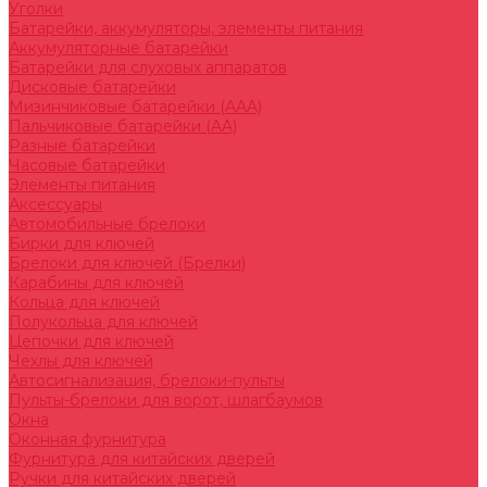
Уголки
Батарейки, аккумуляторы, элементы питания
Аккумуляторные батарейки
Батарейки для слуховых аппаратов
Дисковые батарейки
Мизинчиковые батарейки (AAA)
Пальчиковые батарейки (AA)
Разные батарейки
Часовые батарейки
Элементы питания
Аксессуары
Автомобильные брелоки
Бирки для ключей
Брелоки для ключей (Брелки)
Карабины для ключей
Кольца для ключей
Полукольца для ключей
Цепочки для ключей
Чехлы для ключей
Автосигнализация, брелоки-пульты
Пульты-брелоки для ворот, шлагбаумов
Окна
Оконная фурнитура
Фурнитура для китайских дверей
Ручки для китайских дверей