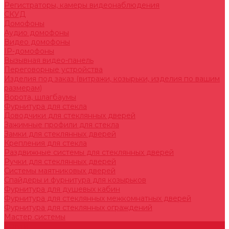
Регистраторы, камеры видеонаблюдения
СКУД
Домофоны
Аудио домофоны
Видео домофоны
IP-домофоны
Вызывная видео-панель
Переговорные устройства
Изделия под заказ (витражи, козырьки, изделия по вашим
размерам)
Ворота, шлагбаумы
Фурнитура для стекла
Доводчики для стеклянных дверей
Зажимные профили для стекла
Замки для стеклянных дверей
Крепления для стекла
Раздвижные системы для стеклянных дверей
Ручки для стеклянных дверей
Системы маятниковых дверей
Спайдеры и фурнитура для козырьков
Фурнитура для душевых кабин
Фурнитура для стеклянных межкомнатных дверей
Фурнитура для стеклянных ограждений
Мастер системы
Услуги