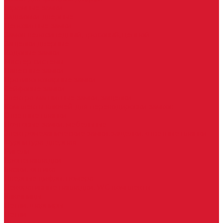
Гаражные замки
Задвижки дверные
Депозитные замки
Замок велосипедный, тросовый, цепной
Защелки дверные
Кодовые замки
Мастер системы
Навесные замки
Противопожарные замки
Сейфовые замки
Электро-магнитные замки, защелки
Комплекты ключей для перекодировки замков
Ответные планки
Почтовые замки, мебельные
Электромеханические замки, защелки, ответные планки
Фурнитура дверная
Ригели
Броненакладки
Глазки, оптика
Дверные цифры, номера
Декоративные накладки, WC-комплекты
Ключницы
Петли, шарниры
Петли