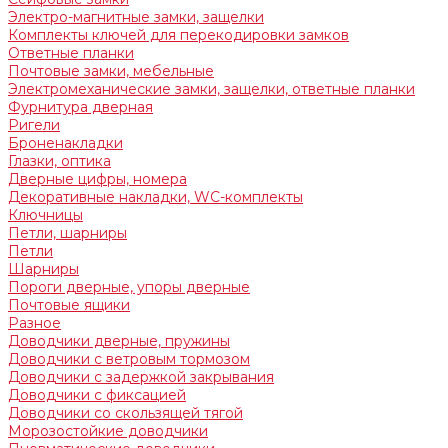
Электро-магнитные замки, защелки
Комплекты ключей для перекодировки замков
Ответные планки
Почтовые замки, мебельные
Электромеханические замки, защелки, ответные планки
Фурнитура дверная
Ригели
Броненакладки
Глазки, оптика
Дверные цифры, номера
Декоративные накладки, WC-комплекты
Ключницы
Петли, шарниры
Петли
Шарниры
Пороги дверные, упоры дверные
Почтовые ящики
Разное
Доводчики дверные, пружины
Доводчики с ветровым тормозом
Доводчики с задержкой закрывания
Доводчики с фиксацией
Доводчики со скользящей тягой
Морозостойкие доводчики