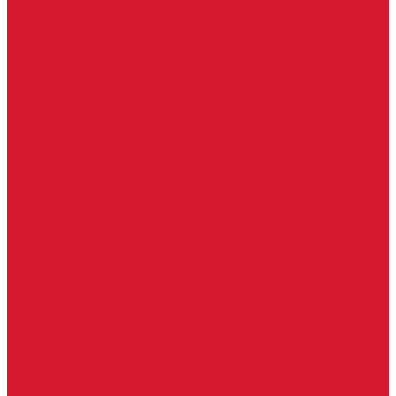
Доводчики с ветровым тормозом
Доводчики с задержкой закрывания
Доводчики с фиксацией
Доводчики со скользящей тягой
Морозостойкие доводчики
Пневматические доводчики
Противопожарные доводчики
Пружинные доводчики
Тяги дверных доводчиков
Доводчики
Ручки дверные
Комплектующие к дверным ручкам
Ручки для раздвижных дверей
Ручки к противопожарным дверям
Ручки на розетке
Ручки-кольца, дверные молотки, ручки стучалки
Ручки кнобы
Ручки кнопки
Ручки на планке
Ручки раздельные, комплект
Ручки скобы
Заготовки ключей
Автомобильные заготовки ключей
Автомобильные ключи (спецключи)
Autel ключи