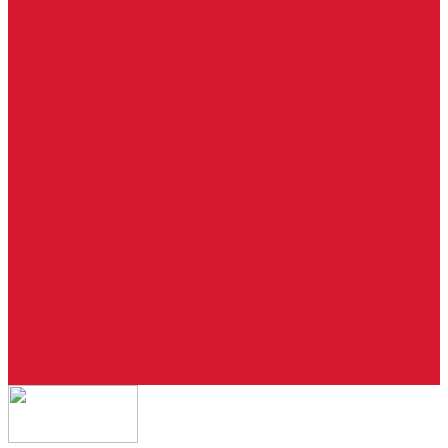
Ремонт брелоков (кнопки, дисплеи)
Программирование и нарезка автомобильных ключей
Ремонт замков и ключей зажигания
Двери, ворота
Установка дверей, ворот
Доставка дверей, ворот
Ремонт дверей, ворот
Подбор замков и фурнитуры
Услуги дизайнера
Консультация
Домофоны, СКУД
Консультация по домофонам и СКУД
Установка домофонов, СКУД
Гарантия
Производители
Компания
Статьи
Политика конфиденциальности
Сертификаты
Отзывы
Контакты