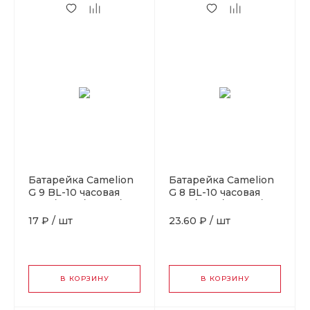
Батарейка Camelion
Батарейка Camelion
G 9 BL-10 часовая
G 8 BL-10 часовая
(AG9/394A/LR936/194)
(AG8/391A/LR1120/191)
(10 / 100 / 3600)
(10 / 100 / 3600)
17 ₽
/
шт
23.60 ₽
/
шт
В КОРЗИНУ
В КОРЗИНУ