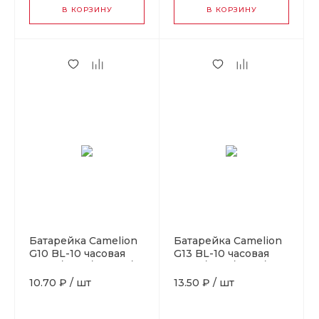
В КОРЗИНУ
В КОРЗИНУ
Батарейка Camelion
Батарейка Camelion
G10 BL-10 часовая
G13 BL-10 часовая
(AG10/389A/LR1130/189)
(AG13/357A/LR44/A76)
(10 / 100 / 3600)
(10 / 100 / 3600 /
10.70 ₽
/
шт
13.50 ₽
/
шт
126000)