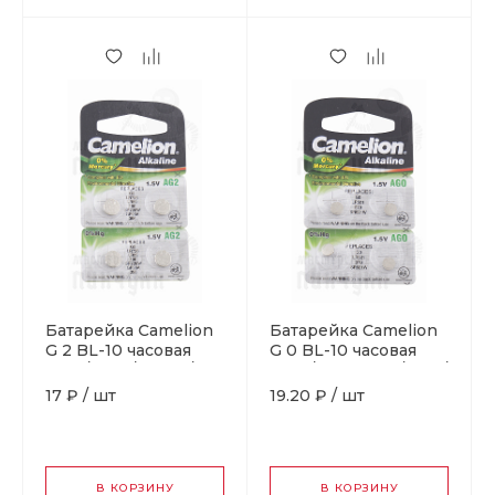
Батарейка Camelion
Батарейка Camelion
G 2 BL-10 часовая
G 0 BL-10 часовая
(AG2/396A/LR726/196)
(379 /SR521) (10 / 100 /
(10 / 100 / 3600)
3600)
17 ₽
/
шт
19.20 ₽
/
шт
В КОРЗИНУ
В КОРЗИНУ