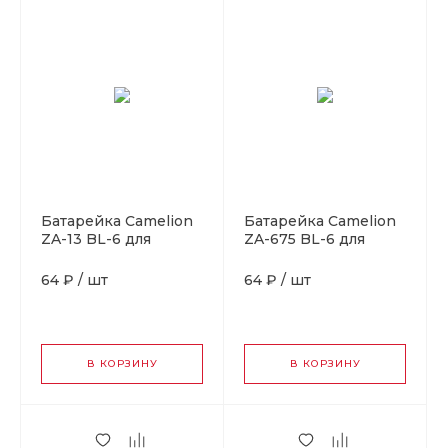
Батарейка Camelion
Батарейка Camelion
ZA-13 BL-6 для
ZA-675 BL-6 для
слуховых аппаратов
слуховых аппаратов
(6/60/600/3000)
(6/60/3000)
64 ₽
/
шт
64 ₽
/
шт
В КОРЗИНУ
В КОРЗИНУ