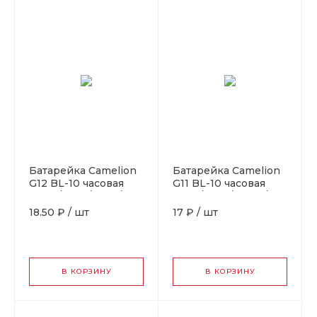
Батарейка Camelion
Батарейка Camelion
G12 BL-10 часовая
G11 BL-10 часовая
(AG12/386A/LR43/186)
(AG11/362A/LR721/162)
(10 / 100 / 3600)
(10 / 100 / 3600)
18.50 ₽
/
шт
17 ₽
/
шт
В КОРЗИНУ
В КОРЗИНУ