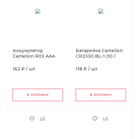
Аккумулятор
Батарейка Camelion
Camelion R03 AAA
CR2330 BL-1 (10 /
BL2 NI-MH 1000mAh
1800)
(2/24/480/17280)
162 ₽
/
шт
118 ₽
/
шт
В КОРЗИНУ
В КОРЗИНУ