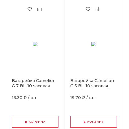
Батарейка Camelion
Батарейка Camelion
G 7 BL-10 часовая
G 5 BL-10 часовая
(AG7/395A/LR927/195)
(AG5/393A/LR754/193)
(10 / 100 / 3600)
(10 / 100 / 3600)
13.30 ₽
/
шт
19.70 ₽
/
шт
В КОРЗИНУ
В КОРЗИНУ