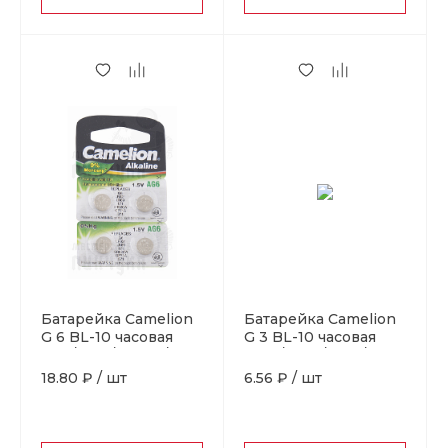
Батарейка Camelion
Батарейка Camelion
G 6 BL-10 часовая
G 3 BL-10 часовая
AG6/371A/LR920/171)
(AG3/392A/LR41/192)
(10 / 100 / 3600)
(10 / 100 / 3600)
18.80 ₽
/
шт
6.56 ₽
/
шт