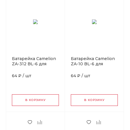
Батарейка Camelion
Батарейка Camelion
ZA-312 BL-6 для
ZA-10 BL-6 для
слуховых аппаратов
слуховых аппаратов
(6/60/300/3000)
(6/60/300/3000)
64 ₽
/
шт
64 ₽
/
шт
В КОРЗИНУ
В КОРЗИНУ