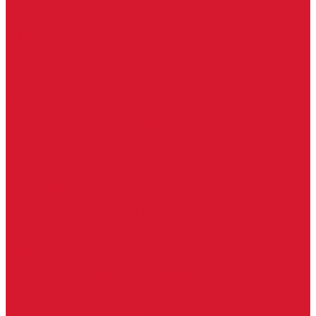
Услуги дизайнера
Консультация
Домофоны, СКУД
Консультация по домофонам и СКУД
Установка домофонов, СКУД
Гарантия
Производители
Компания
Статьи
Политика конфиденциальности
Сертификаты
Отзывы
Контакты
...
Каталог товаров
Замки
Электронные замки Smart Lock
Цилиндровый механизм
Врезные замки
Накладные замки
Замки для китайских дверей
Замки для пластиковых, алюминиевых дверей
Врезные замки в сборе (ручка + цилиндр)
Замки для рольставней
Замки для финских дверей