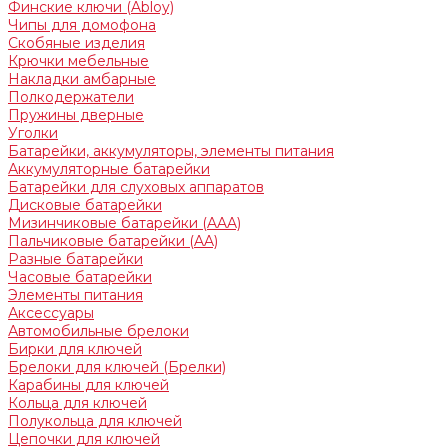
Финские ключи (Abloy)
Чипы для домофона
Скобяные изделия
Крючки мебельные
Накладки амбарные
Полкодержатели
Пружины дверные
Уголки
Батарейки, аккумуляторы, элементы питания
Аккумуляторные батарейки
Батарейки для слуховых аппаратов
Дисковые батарейки
Мизинчиковые батарейки (AAA)
Пальчиковые батарейки (AA)
Разные батарейки
Часовые батарейки
Элементы питания
Аксессуары
Автомобильные брелоки
Бирки для ключей
Брелоки для ключей (Брелки)
Карабины для ключей
Кольца для ключей
Полукольца для ключей
Цепочки для ключей