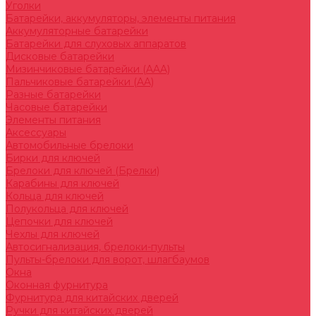
Уголки
Батарейки, аккумуляторы, элементы питания
Аккумуляторные батарейки
Батарейки для слуховых аппаратов
Дисковые батарейки
Мизинчиковые батарейки (AAA)
Пальчиковые батарейки (AA)
Разные батарейки
Часовые батарейки
Элементы питания
Аксессуары
Автомобильные брелоки
Бирки для ключей
Брелоки для ключей (Брелки)
Карабины для ключей
Кольца для ключей
Полукольца для ключей
Цепочки для ключей
Чехлы для ключей
Автосигнализация, брелоки-пульты
Пульты-брелоки для ворот, шлагбаумов
Окна
Оконная фурнитура
Фурнитура для китайских дверей
Ручки для китайских дверей