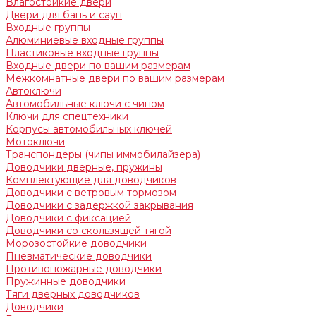
Влагостойкие двери
Двери для бань и саун
Входные группы
Алюминиевые входные группы
Пластиковые входные группы
Входные двери по вашим размерам
Межкомнатные двери по вашим размерам
Автоключи
Автомобильные ключи с чипом
Ключи для спецтехники
Корпусы автомобильных ключей
Мотоключи
Транспондеры (чипы иммобилайзера)
Доводчики дверные, пружины
Комплектующие для доводчиков
Доводчики с ветровым тормозом
Доводчики с задержкой закрывания
Доводчики с фиксацией
Доводчики со скользящей тягой
Морозостойкие доводчики
Пневматические доводчики
Противопожарные доводчики
Пружинные доводчики
Тяги дверных доводчиков
Доводчики