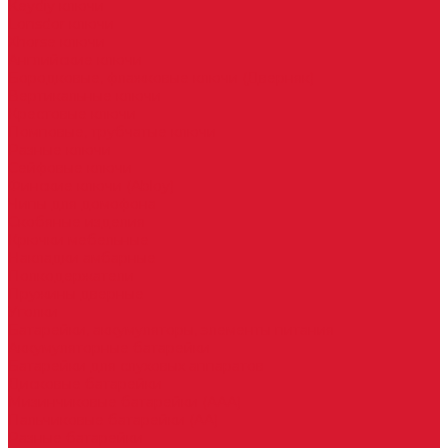
Keydiy ключи
Lonsdor ключи
Xhorse ключи
Английские ключи
Бородковые, флажковые ключи (Дверняк)
Вертикальные ключи
Крестовые ключи
Помповые, трубчатые ключи
Разные ключи
Сейфовые ключи
Финские ключи (Abloy)
Чипы для домофона
Скобяные изделия
Крючки мебельные
Накладки амбарные
Полкодержатели
Пружины дверные
Уголки
Батарейки, аккумуляторы, элементы питания
Аккумуляторные батарейки
Батарейки для слуховых аппаратов
Дисковые батарейки
Мизинчиковые батарейки (AAA)
Пальчиковые батарейки (AA)
Разные батарейки