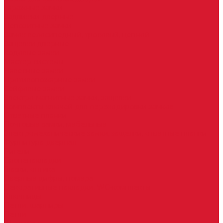
Гаражные замки
Задвижки дверные
Депозитные замки
Замок велосипедный, тросовый, цепной
Защелки дверные
Кодовые замки
Мастер системы
Навесные замки
Противопожарные замки
Сейфовые замки
Электро-магнитные замки, защелки
Комплекты ключей для перекодировки замков
Ответные планки
Почтовые замки, мебельные
Электромеханические замки, защелки, ответные планки
Фурнитура дверная
Ригели
Броненакладки
Глазки, оптика
Дверные цифры, номера
Декоративные накладки, WC-комплекты
Ключницы
Петли, шарниры
Петли