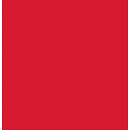
Часовые батарейки
Элементы питания
Аксессуары
Автомобильные брелоки
Бирки для ключей
Брелоки для ключей (Брелки)
Карабины для ключей
Кольца для ключей
Полукольца для ключей
Цепочки для ключей
Чехлы для ключей
Автосигнализация, брелоки-пульты
Пульты-брелоки для ворот, шлагбаумов
Окна
Оконная фурнитура
Фурнитура для китайских дверей
Ручки для китайских дверей
Регистраторы, камеры видеонаблюдения
СКУД
Домофоны
Аудио домофоны
Видео домофоны
IP-домофоны
Вызывная видео-панель
Переговорные устройства