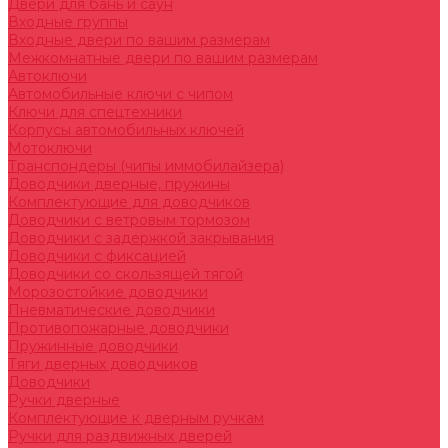
Двери для бань и саун
Входные группы
Входные двери по вашим размерам
Межкомнатные двери по вашим размерам
Автоключи
Автомобильные ключи с чипом
Ключи для спецтехники
Корпусы автомобильных ключей
Мотоключи
Транспондеры (чипы иммобилайзера)
Доводчики дверные, пружины
Комплектующие для доводчиков
Доводчики с ветровым тормозом
Доводчики с задержкой закрывания
Доводчики с фиксацией
Доводчики со скользящей тягой
Морозостойкие доводчики
Пневматические доводчики
Противопожарные доводчики
Пружинные доводчики
Тяги дверных доводчиков
Доводчики
Ручки дверные
Комплектующие к дверным ручкам
Ручки для раздвижных дверей