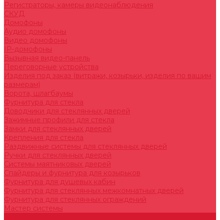
Регистраторы, камеры видеонаблюдения
СКУД
Домофоны
Аудио домофоны
Видео домофоны
IP-домофоны
Вызывная видео-панель
Переговорные устройства
Изделия под заказ (витражи, козырьки, изделия по вашим
размерам)
Ворота, шлагбаумы
Фурнитура для стекла
Доводчики для стеклянных дверей
Зажимные профили для стекла
Замки для стеклянных дверей
Крепления для стекла
Раздвижные системы для стеклянных дверей
Ручки для стеклянных дверей
Системы маятниковых дверей
Спайдеры и фурнитура для козырьков
Фурнитура для душевых кабин
Фурнитура для стеклянных межкомнатных дверей
Фурнитура для стеклянных ограждений
Мастер системы
Услуги