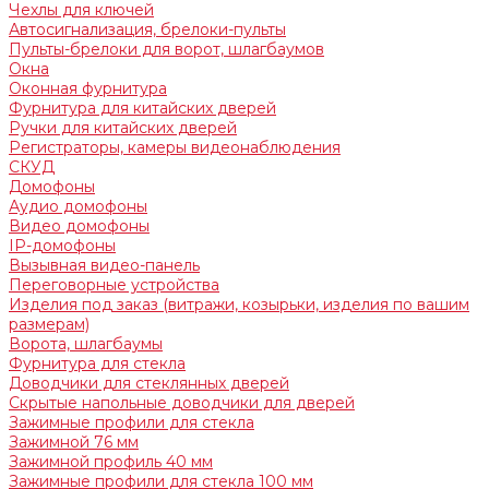
Чехлы для ключей
Автосигнализация, брелоки-пульты
Пульты-брелоки для ворот, шлагбаумов
Окна
Оконная фурнитура
Фурнитура для китайских дверей
Ручки для китайских дверей
Регистраторы, камеры видеонаблюдения
СКУД
Домофоны
Аудио домофоны
Видео домофоны
IP-домофоны
Вызывная видео-панель
Переговорные устройства
Изделия под заказ (витражи, козырьки, изделия по вашим
размерам)
Ворота, шлагбаумы
Фурнитура для стекла
Доводчики для стеклянных дверей
Скрытые напольные доводчики для дверей
Зажимные профили для стекла
Зажимной 76 мм
Зажимной профиль 40 мм
Зажимные профили для стекла 100 мм