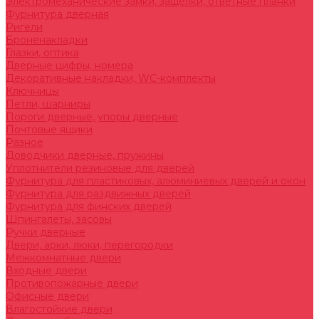
Электромеханические замки, защелки, ответные планки
Фурнитура дверная
Ригели
Броненакладки
Глазки, оптика
Дверные цифры, номера
Декоративные накладки, WC-комплекты
Ключницы
Петли, шарниры
Пороги дверные, упоры дверные
Почтовые ящики
Разное
Доводчики дверные, пружины
Уплотнители резиновые для дверей
Фурнитура для пластиковых, алюминиевых дверей и окон
Фурнитура для раздвижных дверей
Фурнитура для финских дверей
Шпингалеты, засовы
Ручки дверные
Двери, арки, люки, перегородки
Межкомнатные двери
Входные двери
Противопожарные двери
Офисные двери
Влагостойкие двери