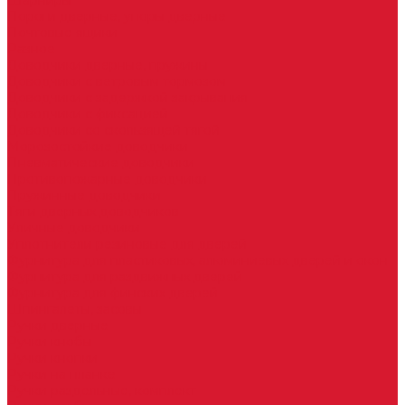
Шарниры
Пороги дверные, упоры дверные
Почтовые ящики
Разное
Доводчики дверные, пружины
Доводчики с ветровым тормозом
Доводчики с задержкой закрывания
Доводчики с фиксацией
Доводчики со скользящей тягой
Морозостойкие доводчики
Пневматические доводчики
Противопожарные доводчики
Пружинные доводчики
Тяги дверных доводчиков
Уличные доводчики
Уплотнители резиновые для дверей
Фурнитура для пластиковых, алюминиевых дверей и окон
Фурнитура для раздвижных дверей
Фурнитура для финских дверей
Шпингалеты, засовы
Ручки дверные
Ручки кнобы
Ручки кнопки
Ручки на планке
Ручки раздельные, комплект