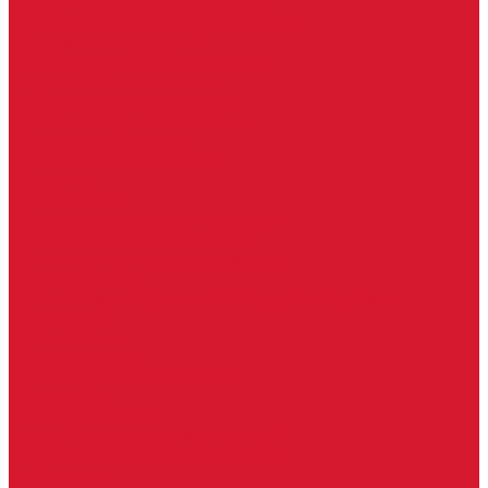
Доводчики с ветровым тормозом
Доводчики с задержкой закрывания
Доводчики с фиксацией
Доводчики со скользящей тягой
Морозостойкие доводчики
Пневматические доводчики
Противопожарные доводчики
Пружинные доводчики
Тяги дверных доводчиков
Доводчики
Ручки дверные
Комплектующие к дверным ручкам
Ручки для раздвижных дверей
Ручки к противопожарным дверям
Ручки на розетке
Ручки-кольца, дверные молотки, ручки стучалки
Ручки кнобы
Ручки кнопки
Ручки на планке
Ручки раздельные, комплект
Ручки скобы
Заготовки ключей
Автомобильные заготовки ключей
Автомобильные ключи (спецключи)
Autel ключи