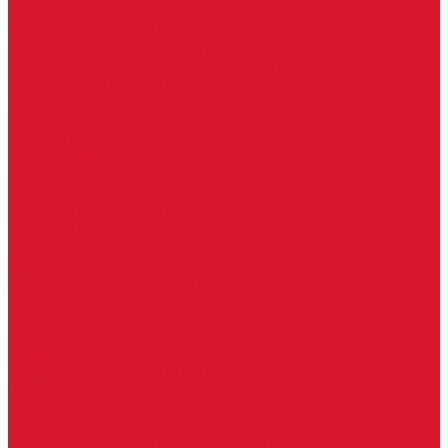
Серия Вектор
Ручки для стеклянных дверей
Ручка для стеклянной двери с замком
Ручки &quot;Лайт&quot; тонкостенные
Ручки для бань и саун
Ручки офисные
Ручки под заказ
Ручки-кнобы
Системы маятниковых дверей
Серия «Вектор»
Системы маятниковых дверей «Классика»
Спайдеры и фурнитура для козырьков
Спайдеры для стекла
Фурнитура для стеклянных козырьков
Фурнитура для душевых кабин
Акваслайд душевая кабина
Коннекторы для душевых кабин
Петли без реза уплотнителя
Петли для душевых кабин
Профили для душевых кабин
Профиль уплотнительный ПВХ
Штанги для душевой кабины из стекла
Фурнитура для стеклянных межкомнатных дверей
Алюминиевые коробки для стеклянных дверей
Замки для стеклянных дверей с нажимной ручкой