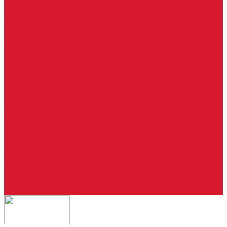
Ремонт брелоков (кнопки, дисплеи)
Программирование и нарезка автомобильных ключей
Ремонт замков и ключей зажигания
Двери, ворота
Установка дверей, ворот
Доставка дверей, ворот
Ремонт дверей, ворот
Подбор замков и фурнитуры
Услуги дизайнера
Консультация
Домофоны, СКУД
Консультация по домофонам и СКУД
Установка домофонов, СКУД
Гарантия
Производители
Компания
Статьи
Политика конфиденциальности
Сертификаты
Отзывы
Контакты