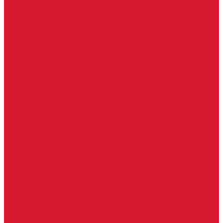
Бытовые ключи и чипы
Срочное изготовление ключей
Изготовление ключей любой сложности
Изготовление ключей на выезде
Для юридических лиц
Гарантия, качество
Замки
Установка замков
Ремонт замков (в том числе на выезде)
Восстановление ключей при полной утере
Кодировка, перекодировка замков
Подбор замка на замену старого
Бесплатная консультация по замкам
Автоключи и брелоки
Вскрытие и разблокировка авто
Услуги на выезде
Восстановление при полной утере ключа
Ремонт брелоков (кнопки, дисплеи)
Программирование и нарезка автомобильных ключей
Ремонт замков и ключей зажигания
Двери, ворота
Установка дверей, ворот
Доставка дверей, ворот
Ремонт дверей, ворот
Подбор замков и фурнитуры