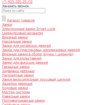
+7‒923‒535‒23‒02
Заказать звонок
Каталог товаров
Замки
Электронные замки Smart Lock
Цилиндровый механизм
Врезные замки
Накладные замки
Замки для китайских дверей
Замки для пластиковых, алюминиевых дверей
Врезные замки в сборе (ручка + цилиндр)
Замки для рольставней
Замки для финских дверей
Гаражные замки
Задвижки дверные
Депозитные замки
Замок велосипедный, тросовый, цепной
Защелки дверные
Кодовые замки
Мастер системы
Навесные замки
Противопожарные замки
Сейфовые замки