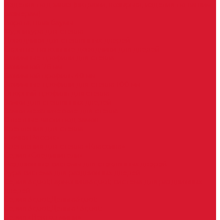
Изделия под заказ (витражи, козырьки, изделия по вашим
размерам)
Ворота, шлагбаумы
Фурнитура для стекла
Доводчики для стеклянных дверей
Скрытые напольные доводчики для дверей
Зажимные профили для стекла
Зажимной 76 мм
Зажимной профиль 40 мм
Зажимные профили для стекла 100 мм
Опорный профиль для стекла
Замки для стеклянных дверей
Замки механические для стекла
Ответные части под замок
Крепления для стекла
«Точки Россия»
Крепления для стекла «Классика»
Серия «Соединители»
Раздвижные системы для стеклянных дверей
Аура система для раздвижных дверей
Серия &quot;Гармоника&quot; система для раздвижных
дверей
Серия &quot;Дельта&quot;
Серия &quot;Дельта+&quot;
Серия «Вектор мини»