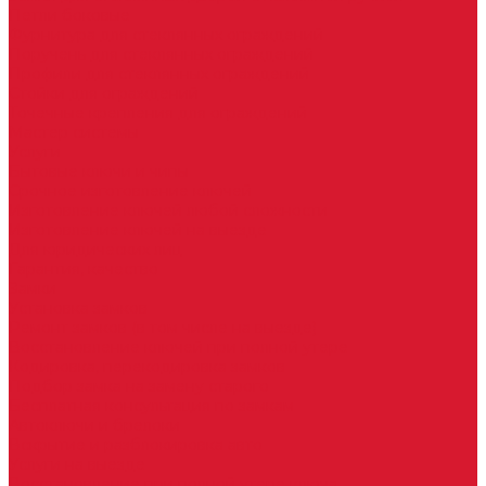
Петли боковые
Фурнитура для стеклянных ограждений
Поручень для стеклянных ограждений
Профили для стеклянных ограждений
Стойки для ограждений
Точечные крепления для ограждений
Мастер системы
Услуги
Бытовые ключи и чипы
Срочное изготовление ключей
Изготовление ключей любой сложности
Изготовление ключей на выезде
Для юридических лиц
Гарантия, качество
Замки
Установка замков
Ремонт замков (в том числе на выезде)
Восстановление ключей при полной утере
Кодировка, перекодировка замков
Подбор замка на замену старого
Бесплатная консультация по замкам
Автоключи и брелоки
Вскрытие и разблокировка авто
Услуги на выезде
Восстановление при полной утере ключа