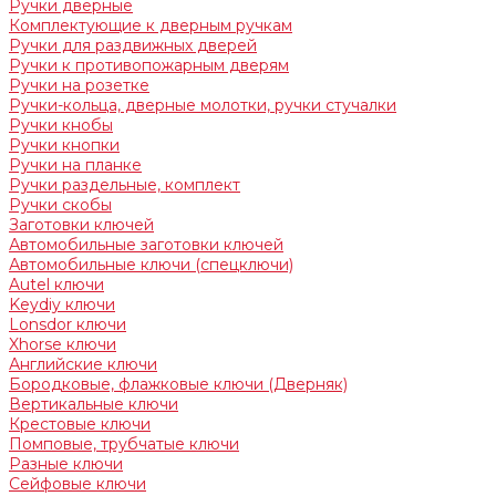
Ручки дверные
Комплектующие к дверным ручкам
Ручки для раздвижных дверей
Ручки к противопожарным дверям
Ручки на розетке
Ручки-кольца, дверные молотки, ручки стучалки
Ручки кнобы
Ручки кнопки
Ручки на планке
Ручки раздельные, комплект
Ручки скобы
Заготовки ключей
Автомобильные заготовки ключей
Автомобильные ключи (спецключи)
Autel ключи
Keydiy ключи
Lonsdor ключи
Xhorse ключи
Английские ключи
Бородковые, флажковые ключи (Дверняк)
Вертикальные ключи
Крестовые ключи
Помповые, трубчатые ключи
Разные ключи
Сейфовые ключи