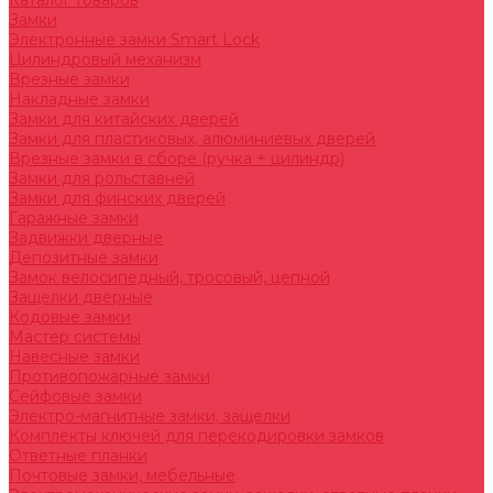
Каталог товаров
Замки
Электронные замки Smart Lock
Цилиндровый механизм
Врезные замки
Накладные замки
Замки для китайских дверей
Замки для пластиковых, алюминиевых дверей
Врезные замки в сборе (ручка + цилиндр)
Замки для рольставней
Замки для финских дверей
Гаражные замки
Задвижки дверные
Депозитные замки
Замок велосипедный, тросовый, цепной
Защелки дверные
Кодовые замки
Мастер системы
Навесные замки
Противопожарные замки
Сейфовые замки
Электро-магнитные замки, защелки
Комплекты ключей для перекодировки замков
Ответные планки
Почтовые замки, мебельные