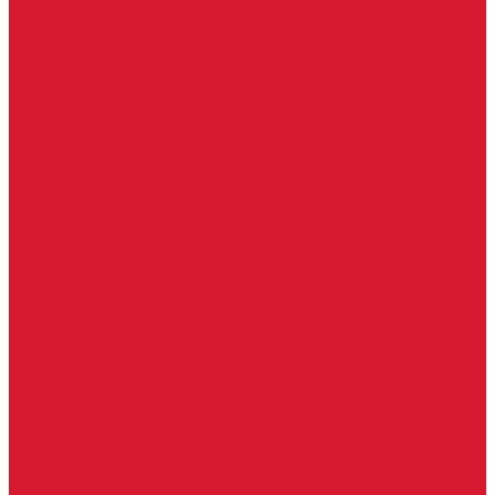
Ручки скобы
Двери, арки, люки, перегородки
Межкомнатные двери
Входные двери
Противопожарные двери
Противопожарные алюминиевые двери
Противопожарные деревянные двери
Противопожарные металлические двери (ДМП)
Противопожарные пластиковые двери
Офисные двери
Влагостойкие двери
Двери для бань и саун
Входные группы
Алюминиевые входные группы
Пластиковые входные группы
Входные двери по вашим размерам
Межкомнатные двери по вашим размерам
Автоключи
Автомобильные ключи с чипом
Ключи для спецтехники
Корпусы автомобильных ключей
Мотоключи
Транспондеры (чипы иммобилайзера)
Доводчики дверные, пружины
Комплектующие для доводчиков