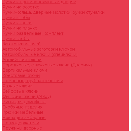
Ручки к противопожарным дверям
Ручки на розетке
Ручки-кольца, дверные молотки, ручки стучалки
Ручки кнобы
Ручки кнопки
Ручки на планке
Ручки раздельные, комплект
Ручки скобы
Заготовки ключей
Автомобильные заготовки ключей
Автомобильные ключи (спецключи)
Английские ключи
Бородковые, флажковые ключи (Дверняк)
Вертикальные ключи
Крестовые ключи
Помповые, трубчатые ключи
Разные ключи
Сейфовые ключи
Финские ключи (Abloy)
Чипы для домофона
Скобяные изделия
Крючки мебельные
Накладки амбарные
Полкодержатели
Пружины дверные