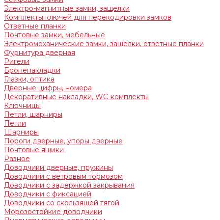
Электро-магнитные замки, защелки
Комплекты ключей для перекодировки замков
Ответные планки
Почтовые замки, мебельные
Электромеханические замки, защелки, ответные планки
Фурнитура дверная
Ригели
Броненакладки
Глазки, оптика
Дверные цифры, номера
Декоративные накладки, WC-комплекты
Ключницы
Петли, шарниры
Петли
Шарниры
Пороги дверные, упоры дверные
Почтовые ящики
Разное
Доводчики дверные, пружины
Доводчики с ветровым тормозом
Доводчики с задержкой закрывания
Доводчики с фиксацией
Доводчики со скользящей тягой
Морозостойкие доводчики