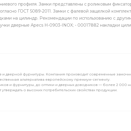
иевого профиля. Замки представлены с роликовым фиксатор
согласно ГОСТ 5089-2011. Замки с фалевой защелкой комплек
ками на цилиндр. Рекомендации по использованию с другими
 ручки дверные Apecs H-0903-INOX; - 00017882 накладки цил
в и дверной фурнитуры. Компания производит современные замочн
ачественная альтернатива европейскому премиум-сегменту.
замков и фурнитуры, до оптики и дверных доводчиков — более 2 000
утверждать о высоких потребительских свойствах продукции.