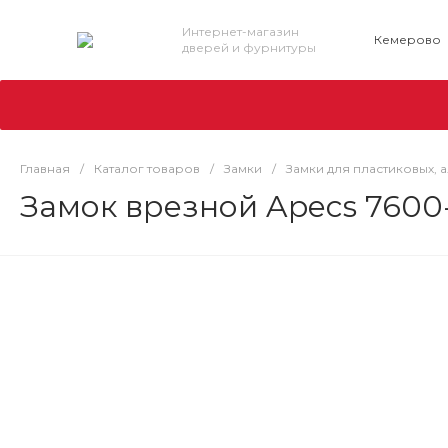
Интернет-магазин
Кемерово
дверей и фурнитуры
Главная
/
Каталог товаров
/
Замки
/
Замки для пластиковых,
Замок врезной Apecs 7600-