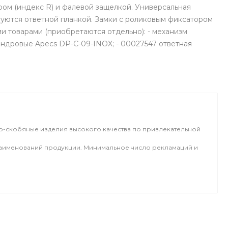
ом (индекс R) и фалевой защелкой. Универсальная
туются ответной планкой. Замки с роликовым фиксатором
 товарами (приобретаются отдельно): - механизм
индровые Apecs DP-C-09-INOX; - 00027547 ответная
о-скобяные изделия высокого качества по привлекательной
 наименований продукции. Минимальное число рекламаций и