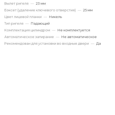
Вылет ригеля
—
23 мм
Пн-Пт: 9:00-19:00
Cб-Вс: 9:00-17:00
Бэксет (удаление ключевого отверстия)
—
25 мм
korund119@yandex.ru
Цвет лицевой планки
—
Никель
Тип ригеля
—
Падающий
Комплектация цилиндром
—
Не комплектуется
Автоматическое запирание
—
Не автоматическое
Рекомендован для установки во входные двери
—
Да