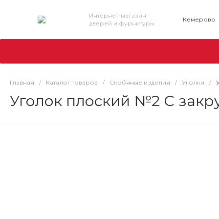
Интернет-магазин
Кемерово
дверей и фурнитуры
Главная
/
Каталог товаров
/
Скобяные изделия
/
Уголки
/
Уголок плоский №2 С закр