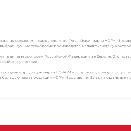
ытание временем – самое сложное. Российская марка НОРА-М появила
 выбрать лучшие технологии производства, наладить систему контрол
 принятым на территории Российской Федерации и в Европе. Это по
оссийских условиях.
пах создания продукции марки НОРА-М – от производства до поступле
а большую часть продукции НОРА-М составляет 5 лет, на отдельные по