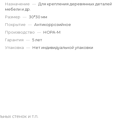
Назначение
—
Для крепления деревянных деталей
Пн-Пт: 9:00-19:00
Cб-Вс: 9:00-17:00
мебели и др.
korund119@yandex.ru
Размер
—
30*30 мм
Покрытие
—
Антикоррозийное
Производство
—
НОРА-М
Гарантия
—
5 лет
Упаковка
—
Нет индивидуальной упаковки
ных стенок и т.п.