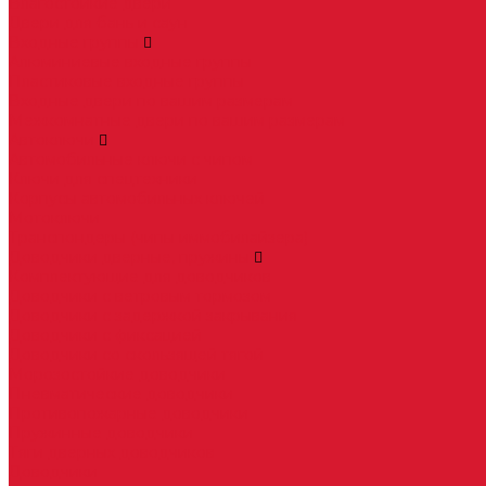
Влагостойкие двери
Двери для бань и саун
Входные группы
Алюминиевые входные группы
Пластиковые входные группы
Входные двери по вашим размерам
Межкомнатные двери по вашим размерам
Автоключи
Автомобильные ключи с чипом
Ключи для спецтехники
Корпусы автомобильных ключей
Мотоключи
Транспондеры (чипы иммобилайзера)
Доводчики дверные, пружины
Комплектующие для доводчиков
Доводчики с ветровым тормозом
Доводчики с задержкой закрывания
Доводчики с фиксацией
Доводчики со скользящей тягой
Морозостойкие доводчики
Пневматические доводчики
Противопожарные доводчики
Пружинные доводчики
Тяги дверных доводчиков
Доводчики