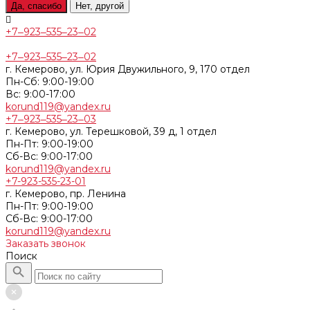
Да, спасибо
Нет, другой
+7‒923‒535‒23‒02
+7‒923‒535‒23‒02
г. Кемерово, ул. Юрия Двужильного, 9, 170 отдел
Пн-Сб: 9:00-19:00
Вс: 9:00-17:00
korund119@yandex.ru
+7‒923‒535‒23‒03
г. Кемерово, ул. Терешковой, 39 д, 1 отдел
Пн-Пт: 9:00-19:00
Cб-Вс: 9:00-17:00
korund119@yandex.ru
+7-923-535-23-01
г. Кемерово, пр. Ленина
Пн-Пт: 9:00-19:00
Cб-Вс: 9:00-17:00
korund119@yandex.ru
Заказать звонок
Поиск