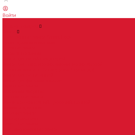
Войти
...
Каталог товаров
Замки
Электронные замки Smart Lock
Цилиндровый механизм
Врезные замки
Накладные замки
Замки для китайских дверей
Замки для пластиковых, алюминиевых дверей
Врезные замки в сборе (ручка + цилиндр)
Замки для рольставней
Замки для финских дверей
Гаражные замки
Задвижки дверные
Депозитные замки
Замок велосипедный, тросовый, цепной
Защелки дверные
Кодовые замки
Мастер системы
Навесные замки
Противопожарные замки
Сейфовые замки