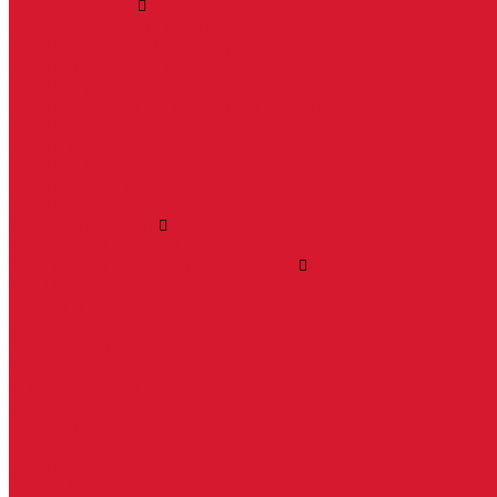
Ручки дверные
Комплектующие к дверным ручкам
Ручки для раздвижных дверей
Ручки к противопожарным дверям
Ручки на розетке
Ручки-кольца, дверные молотки, ручки стучалки
Ручки кнобы
Ручки кнопки
Ручки на планке
Ручки раздельные, комплект
Ручки скобы
Заготовки ключей
Автомобильные заготовки ключей
Автомобильные ключи (спецключи)
Autel ключи
Keydiy ключи
Lonsdor ключи
Xhorse ключи
Английские ключи
Бородковые, флажковые ключи (Дверняк)
Вертикальные ключи
Крестовые ключи
Помповые, трубчатые ключи
Разные ключи
Сейфовые ключи