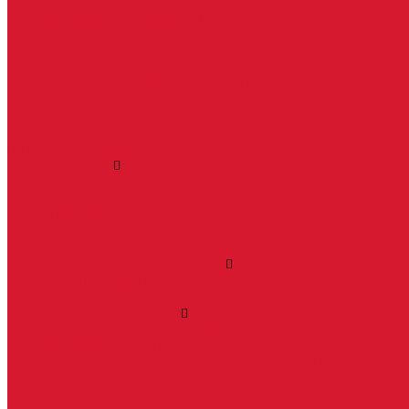
Пневматические доводчики
Противопожарные доводчики
Пружинные доводчики
Тяги дверных доводчиков
Уличные доводчики
Уплотнители резиновые для дверей
Фурнитура для пластиковых, алюминиевых дверей и окон
Фурнитура для раздвижных дверей
Фурнитура для финских дверей
Шпингалеты, засовы
Ручки дверные
Ручки кнобы
Ручки кнопки
Ручки на планке
Ручки раздельные, комплект
Ручки скобы
Двери, арки, люки, перегородки
Межкомнатные двери
Входные двери
Противопожарные двери
Противопожарные алюминиевые двери
Противопожарные деревянные двери
Противопожарные металлические двери (ДМП)
Противопожарные пластиковые двери
Офисные двери