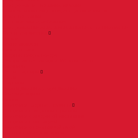
Электро-магнитные замки, защелки
Комплекты ключей для перекодировки замков
Ответные планки
Почтовые замки, мебельные
Электромеханические замки, защелки, ответные планки
Фурнитура дверная
Ригели
Броненакладки
Глазки, оптика
Дверные цифры, номера
Декоративные накладки, WC-комплекты
Ключницы
Петли, шарниры
Петли
Шарниры
Пороги дверные, упоры дверные
Почтовые ящики
Разное
Доводчики дверные, пружины
Доводчики с ветровым тормозом
Доводчики с задержкой закрывания
Доводчики с фиксацией
Доводчики со скользящей тягой
Морозостойкие доводчики