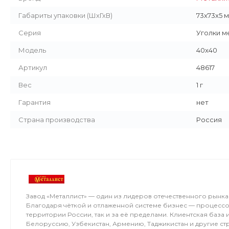
Габариты упаковки (ШхГхВ)
73x73x5 
Серия
Уголки 
Модель
40x40
Артикул
48617
Вес
1 г
Гарантия
нет
Страна производства
Россия
Завод «Металлист» — один из лидеров отечественного рын
Благодаря чёткой и отлаженной системе бизнес — процессо
территории России, так и за её пределами. Клиентская база
Белоруссию, Узбекистан, Армению, Таджикистан и другие ст