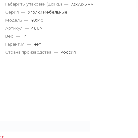
г. Кемерово, пр. Ленина
Габариты упаковки (ШхГхВ)
—
73x73x5 мм
Пн-Пт: 9:00-19:00
Серия
—
Уголки мебельные
Cб-Вс: 9:00-17:00
Модель
—
40x40
korund119@yandex.ru
Артикул
—
48617
Вес
—
1 г
Гарантия
—
нет
Страна производства
—
Россия
ст