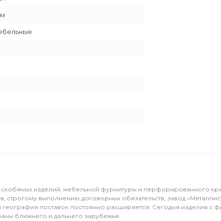
мм
мебельные
ка скобяных изделий, мебельной фурнитуры и перфорированного кр
в, строгому выполнению договорных обязательств, завод «Металлис
 и география поставок постоянно расширяется. Сегодня изделия с ф
раны ближнего и дальнего зарубежья.