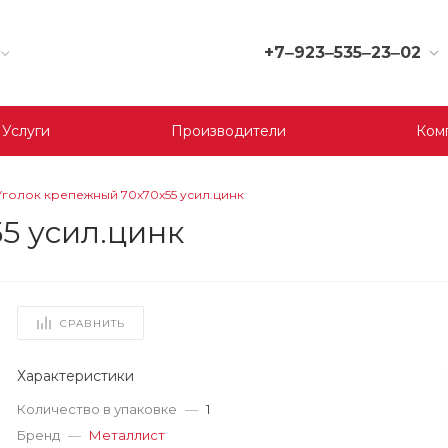
+7‒923‒535‒23‒02
+7‒923‒535‒23‒02
г. Кемерово, ул. Юрия
Услуги
Производители
Ком
Двужильного, 9, 170
отдел
Пн-Сб: 9:00-19:00
Вс: 9:00-17:00
Уголок крепежный 70x70x55 усил.цинк
korund119@yandex.ru
5 усил.цинк
+7‒923‒535‒23‒03
г. Кемерово, ул.
Терешковой, 39 д, 1
отдел
СРАВНИТЬ
Пн-Пт: 9:00-19:00
Cб-Вс: 9:00-17:00
Характеристики
korund119@yandex.ru
Количество в упаковке
—
1
+7-923-535-23-01
Бренд
—
Металлист