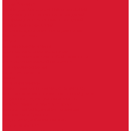
Петли боковые
Фурнитура для стеклянных ограждений
Поручень для стеклянных ограждений
Профили для стеклянных ограждений
Стойки для ограждений
Точечные крепления для ограждений
Мастер системы
Услуги
Бытовые ключи и чипы
Срочное изготовление ключей
Изготовление ключей любой сложности
Изготовление ключей на выезде
Для юридических лиц
Гарантия, качество
Замки
Установка замков
Ремонт замков (в том числе на выезде)
Восстановление ключей при полной утере
Кодировка, перекодировка замков
Подбор замка на замену старого
Бесплатная консультация по замкам
Автоключи и брелоки
Вскрытие и разблокировка авто
Услуги на выезде
Восстановление при полной утере ключа