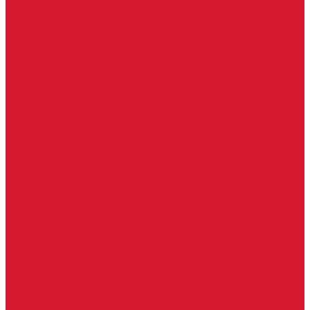
Услуги дизайнера
Консультация
Домофоны, СКУД
Консультация по домофонам и СКУД
Установка домофонов, СКУД
Гарантия
Производители
Компания
Статьи
Политика конфиденциальности
Сертификаты
Отзывы
Контакты
...
Каталог товаров
Замки
Электронные замки Smart Lock
Цилиндровый механизм
Врезные замки
Накладные замки
Замки для китайских дверей
Замки для пластиковых, алюминиевых дверей
Врезные замки в сборе (ручка + цилиндр)
Замки для рольставней
Замки для финских дверей