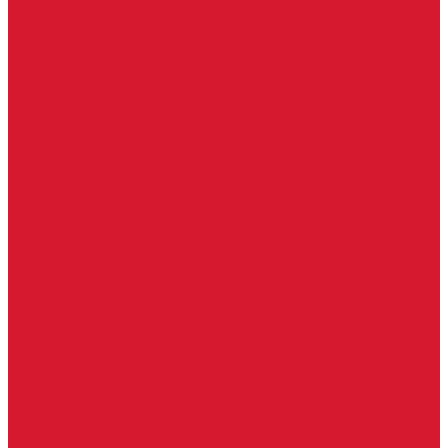
Ручки скобы
Двери, арки, люки, перегородки
Межкомнатные двери
Входные двери
Противопожарные двери
Противопожарные алюминиевые двери
Противопожарные деревянные двери
Противопожарные металлические двери (ДМП)
Противопожарные пластиковые двери
Офисные двери
Влагостойкие двери
Двери для бань и саун
Входные группы
Алюминиевые входные группы
Пластиковые входные группы
Входные двери по вашим размерам
Межкомнатные двери по вашим размерам
Автоключи
Автомобильные ключи с чипом
Ключи для спецтехники
Корпусы автомобильных ключей
Мотоключи
Транспондеры (чипы иммобилайзера)
Доводчики дверные, пружины
Комплектующие для доводчиков