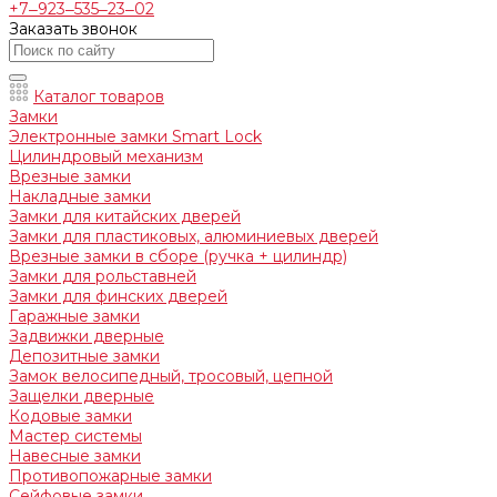
+7‒923‒535‒23‒02
Заказать звонок
Каталог товаров
Замки
Электронные замки Smart Lock
Цилиндровый механизм
Врезные замки
Накладные замки
Замки для китайских дверей
Замки для пластиковых, алюминиевых дверей
Врезные замки в сборе (ручка + цилиндр)
Замки для рольставней
Замки для финских дверей
Гаражные замки
Задвижки дверные
Депозитные замки
Замок велосипедный, тросовый, цепной
Защелки дверные
Кодовые замки
Мастер системы
Навесные замки
Противопожарные замки
Сейфовые замки