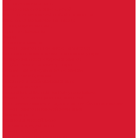
Бытовые ключи и чипы
Срочное изготовление ключей
Изготовление ключей любой сложности
Изготовление ключей на выезде
Для юридических лиц
Гарантия, качество
Замки
Установка замков
Ремонт замков (в том числе на выезде)
Восстановление ключей при полной утере
Кодировка, перекодировка замков
Подбор замка на замену старого
Бесплатная консультация по замкам
Автоключи и брелоки
Вскрытие и разблокировка авто
Услуги на выезде
Восстановление при полной утере ключа
Ремонт брелоков (кнопки, дисплеи)
Программирование и нарезка автомобильных ключей
Ремонт замков и ключей зажигания
Двери, ворота
Установка дверей, ворот
Доставка дверей, ворот
Ремонт дверей, ворот
Подбор замков и фурнитуры