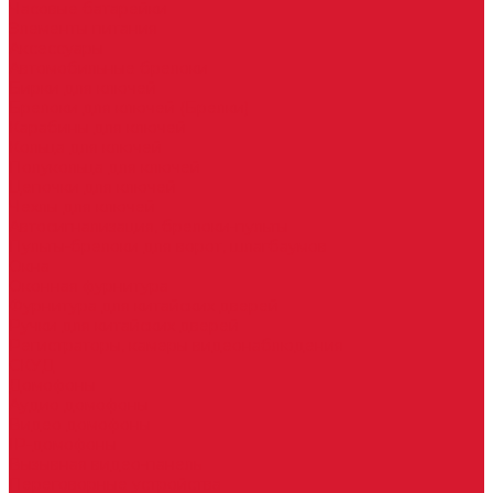
Часовые батарейки
Элементы питания
Аксессуары
Автомобильные брелоки
Бирки для ключей
Брелоки для ключей (Брелки)
Карабины для ключей
Кольца для ключей
Полукольца для ключей
Цепочки для ключей
Чехлы для ключей
Автосигнализация, брелоки-пульты
Пульты-брелоки для ворот, шлагбаумов
Окна
Оконная фурнитура
Фурнитура для китайских дверей
Ручки для китайских дверей
Регистраторы, камеры видеонаблюдения
СКУД
Домофоны
Аудио домофоны
Видео домофоны
IP-домофоны
Вызывная видео-панель
Переговорные устройства