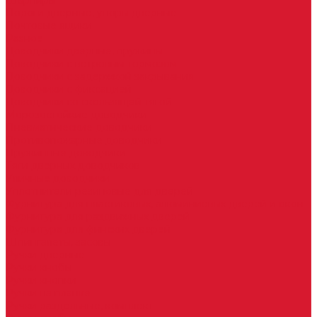
Шарниры
Пороги дверные, упоры дверные
Почтовые ящики
Разное
Доводчики дверные, пружины
Доводчики с ветровым тормозом
Доводчики с задержкой закрывания
Доводчики с фиксацией
Доводчики со скользящей тягой
Морозостойкие доводчики
Пневматические доводчики
Противопожарные доводчики
Пружинные доводчики
Тяги дверных доводчиков
Уличные доводчики
Уплотнители резиновые для дверей
Фурнитура для пластиковых, алюминиевых дверей и окон
Фурнитура для раздвижных дверей
Фурнитура для финских дверей
Шпингалеты, засовы
Ручки дверные
Ручки кнобы
Ручки кнопки
Ручки на планке
Ручки раздельные, комплект