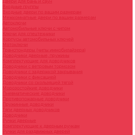
Двери для бань и саун
Входные группы
Входные двери по вашим размерам
Межкомнатные двери по вашим размерам
Автоключи
Автомобильные ключи с чипом
Ключи для спецтехники
Корпусы автомобильных ключей
Мотоключи
Транспондеры (чипы иммобилайзера)
Доводчики дверные, пружины
Комплектующие для доводчиков
Доводчики с ветровым тормозом
Доводчики с задержкой закрывания
Доводчики с фиксацией
Доводчики со скользящей тягой
Морозостойкие доводчики
Пневматические доводчики
Противопожарные доводчики
Пружинные доводчики
Тяги дверных доводчиков
Доводчики
Ручки дверные
Комплектующие к дверным ручкам
Ручки для раздвижных дверей