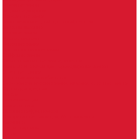
Гаражные замки
Задвижки дверные
Депозитные замки
Замок велосипедный, тросовый, цепной
Защелки дверные
Кодовые замки
Мастер системы
Навесные замки
Противопожарные замки
Сейфовые замки
Электро-магнитные замки, защелки
Комплекты ключей для перекодировки замков
Ответные планки
Почтовые замки, мебельные
Электромеханические замки, защелки, ответные планки
Фурнитура дверная
Ригели
Броненакладки
Глазки, оптика
Дверные цифры, номера
Декоративные накладки, WC-комплекты
Ключницы
Петли, шарниры
Петли