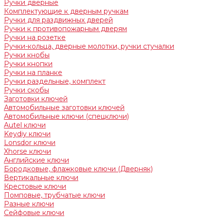
Ручки дверные
Комплектующие к дверным ручкам
Ручки для раздвижных дверей
Ручки к противопожарным дверям
Ручки на розетке
Ручки-кольца, дверные молотки, ручки стучалки
Ручки кнобы
Ручки кнопки
Ручки на планке
Ручки раздельные, комплект
Ручки скобы
Заготовки ключей
Автомобильные заготовки ключей
Автомобильные ключи (спецключи)
Autel ключи
Keydiy ключи
Lonsdor ключи
Xhorse ключи
Английские ключи
Бородковые, флажковые ключи (Дверняк)
Вертикальные ключи
Крестовые ключи
Помповые, трубчатые ключи
Разные ключи
Сейфовые ключи