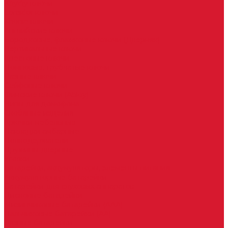
Keydiy ключи
Lonsdor ключи
Xhorse ключи
Английские ключи
Бородковые, флажковые ключи (Дверняк)
Вертикальные ключи
Крестовые ключи
Помповые, трубчатые ключи
Разные ключи
Сейфовые ключи
Финские ключи (Abloy)
Чипы для домофона
Скобяные изделия
Крючки мебельные
Накладки амбарные
Полкодержатели
Пружины дверные
Уголки
Батарейки, аккумуляторы, элементы питания
Аккумуляторные батарейки
Батарейки для слуховых аппаратов
Дисковые батарейки
Мизинчиковые батарейки (AAA)
Пальчиковые батарейки (AA)
Разные батарейки