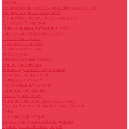
Уголки
Батарейки, аккумуляторы, элементы питания
Аккумуляторные батарейки
Батарейки для слуховых аппаратов
Дисковые батарейки
Мизинчиковые батарейки (AAA)
Пальчиковые батарейки (AA)
Разные батарейки
Часовые батарейки
Элементы питания
Аксессуары
Автомобильные брелоки
Бирки для ключей
Брелоки для ключей (Брелки)
Карабины для ключей
Кольца для ключей
Полукольца для ключей
Цепочки для ключей
Чехлы для ключей
Автосигнализация, брелоки-пульты
Пульты-брелоки для ворот, шлагбаумов
Окна
Оконная фурнитура
Фурнитура для китайских дверей
Ручки для китайских дверей