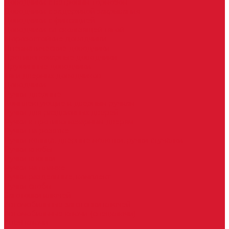
Доводчики с ветровым тормозом
Доводчики с задержкой закрывания
Доводчики с фиксацией
Доводчики со скользящей тягой
Морозостойкие доводчики
Пневматические доводчики
Противопожарные доводчики
Пружинные доводчики
Тяги дверных доводчиков
Доводчики
Ручки дверные
Комплектующие к дверным ручкам
Ручки для раздвижных дверей
Ручки к противопожарным дверям
Ручки на розетке
Ручки-кольца, дверные молотки, ручки стучалки
Ручки кнобы
Ручки кнопки
Ручки на планке
Ручки раздельные, комплект
Ручки скобы
Заготовки ключей
Автомобильные заготовки ключей
Автомобильные ключи (спецключи)
Autel ключи