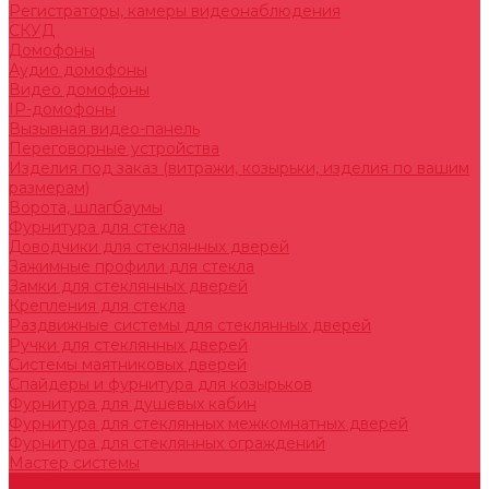
Регистраторы, камеры видеонаблюдения
СКУД
Домофоны
Аудио домофоны
Видео домофоны
IP-домофоны
Вызывная видео-панель
Переговорные устройства
Изделия под заказ (витражи, козырьки, изделия по вашим
размерам)
Ворота, шлагбаумы
Фурнитура для стекла
Доводчики для стеклянных дверей
Зажимные профили для стекла
Замки для стеклянных дверей
Крепления для стекла
Раздвижные системы для стеклянных дверей
Ручки для стеклянных дверей
Системы маятниковых дверей
Спайдеры и фурнитура для козырьков
Фурнитура для душевых кабин
Фурнитура для стеклянных межкомнатных дверей
Фурнитура для стеклянных ограждений
Мастер системы
Услуги