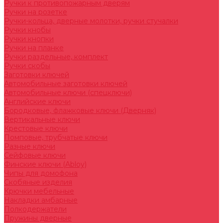
Ручки к противопожарным дверям
Ручки на розетке
Ручки-кольца, дверные молотки, ручки стучалки
Ручки кнобы
Ручки кнопки
Ручки на планке
Ручки раздельные, комплект
Ручки скобы
Заготовки ключей
Автомобильные заготовки ключей
Автомобильные ключи (спецключи)
Английские ключи
Бородковые, флажковые ключи (Дверняк)
Вертикальные ключи
Крестовые ключи
Помповые, трубчатые ключи
Разные ключи
Сейфовые ключи
Финские ключи (Abloy)
Чипы для домофона
Скобяные изделия
Крючки мебельные
Накладки амбарные
Полкодержатели
Пружины дверные