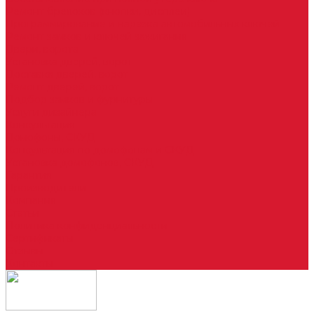
Ремонт брелоков (кнопки, дисплеи)
Программирование и нарезка автомобильных ключей
Ремонт замков и ключей зажигания
Двери, ворота
Установка дверей, ворот
Доставка дверей, ворот
Ремонт дверей, ворот
Подбор замков и фурнитуры
Услуги дизайнера
Консультация
Домофоны, СКУД
Консультация по домофонам и СКУД
Установка домофонов, СКУД
Гарантия
Производители
Компания
Статьи
Политика конфиденциальности
Сертификаты
Отзывы
Контакты