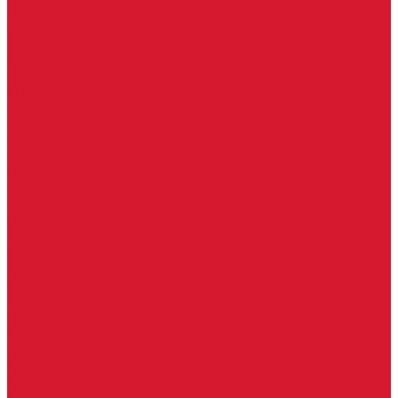
Изделия под заказ (витражи, козырьки, изделия по вашим
размерам)
Ворота, шлагбаумы
Фурнитура для стекла
Доводчики для стеклянных дверей
Скрытые напольные доводчики для дверей
Зажимные профили для стекла
Зажимной 76 мм
Зажимной профиль 40 мм
Зажимные профили для стекла 100 мм
Опорный профиль для стекла
Замки для стеклянных дверей
Замки механические для стекла
Ответные части под замок
Крепления для стекла
«Точки Россия»
Крепления для стекла «Классика»
Серия «Соединители»
Раздвижные системы для стеклянных дверей
Аура система для раздвижных дверей
Серия &quot;Гармоника&quot; система для раздвижных
дверей
Серия &quot;Дельта&quot;
Серия &quot;Дельта+&quot;
Серия «Вектор мини»