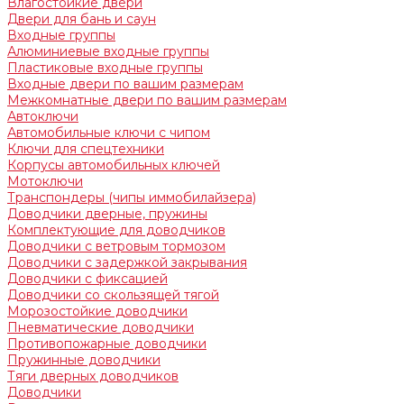
Влагостойкие двери
Двери для бань и саун
Входные группы
Алюминиевые входные группы
Пластиковые входные группы
Входные двери по вашим размерам
Межкомнатные двери по вашим размерам
Автоключи
Автомобильные ключи с чипом
Ключи для спецтехники
Корпусы автомобильных ключей
Мотоключи
Транспондеры (чипы иммобилайзера)
Доводчики дверные, пружины
Комплектующие для доводчиков
Доводчики с ветровым тормозом
Доводчики с задержкой закрывания
Доводчики с фиксацией
Доводчики со скользящей тягой
Морозостойкие доводчики
Пневматические доводчики
Противопожарные доводчики
Пружинные доводчики
Тяги дверных доводчиков
Доводчики