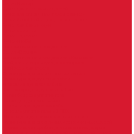
Серия Вектор
Ручки для стеклянных дверей
Ручка для стеклянной двери с замком
Ручки &quot;Лайт&quot; тонкостенные
Ручки для бань и саун
Ручки офисные
Ручки под заказ
Ручки-кнобы
Системы маятниковых дверей
Серия «Вектор»
Системы маятниковых дверей «Классика»
Спайдеры и фурнитура для козырьков
Спайдеры для стекла
Фурнитура для стеклянных козырьков
Фурнитура для душевых кабин
Акваслайд душевая кабина
Коннекторы для душевых кабин
Петли без реза уплотнителя
Петли для душевых кабин
Профили для душевых кабин
Профиль уплотнительный ПВХ
Штанги для душевой кабины из стекла
Фурнитура для стеклянных межкомнатных дверей
Алюминиевые коробки для стеклянных дверей
Замки для стеклянных дверей с нажимной ручкой