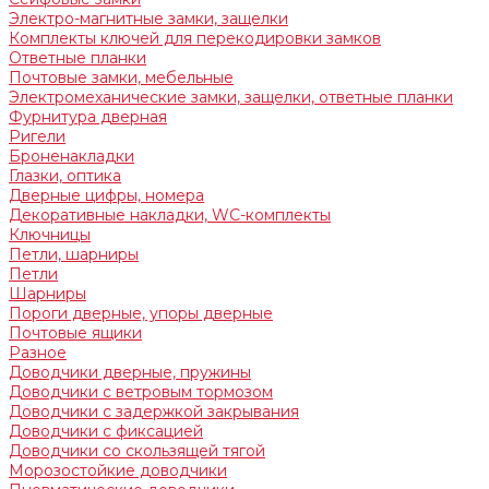
Электро-магнитные замки, защелки
Комплекты ключей для перекодировки замков
Ответные планки
Почтовые замки, мебельные
Электромеханические замки, защелки, ответные планки
Фурнитура дверная
Ригели
Броненакладки
Глазки, оптика
Дверные цифры, номера
Декоративные накладки, WC-комплекты
Ключницы
Петли, шарниры
Петли
Шарниры
Пороги дверные, упоры дверные
Почтовые ящики
Разное
Доводчики дверные, пружины
Доводчики с ветровым тормозом
Доводчики с задержкой закрывания
Доводчики с фиксацией
Доводчики со скользящей тягой
Морозостойкие доводчики