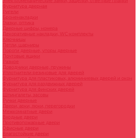
Электромеханические замки, защелки, ответные планки
Фурнитура дверная
Ригели
Броненакладки
Глазки, оптика
Дверные цифры, номера
Декоративные накладки, WC-комплекты
Ключницы
Петли, шарниры
Пороги дверные, упоры дверные
Почтовые ящики
Разное
Доводчики дверные, пружины
Уплотнители резиновые для дверей
Фурнитура для пластиковых, алюминиевых дверей и окон
Фурнитура для раздвижных дверей
Фурнитура для финских дверей
Шпингалеты, засовы
Ручки дверные
Двери, арки, люки, перегородки
Межкомнатные двери
Входные двери
Противопожарные двери
Офисные двери
Влагостойкие двери