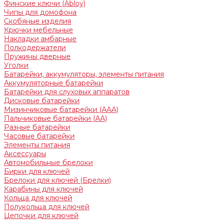
Финские ключи (Abloy)
Чипы для домофона
Скобяные изделия
Крючки мебельные
Накладки амбарные
Полкодержатели
Пружины дверные
Уголки
Батарейки, аккумуляторы, элементы питания
Аккумуляторные батарейки
Батарейки для слуховых аппаратов
Дисковые батарейки
Мизинчиковые батарейки (AAA)
Пальчиковые батарейки (AA)
Разные батарейки
Часовые батарейки
Элементы питания
Аксессуары
Автомобильные брелоки
Бирки для ключей
Брелоки для ключей (Брелки)
Карабины для ключей
Кольца для ключей
Полукольца для ключей
Цепочки для ключей