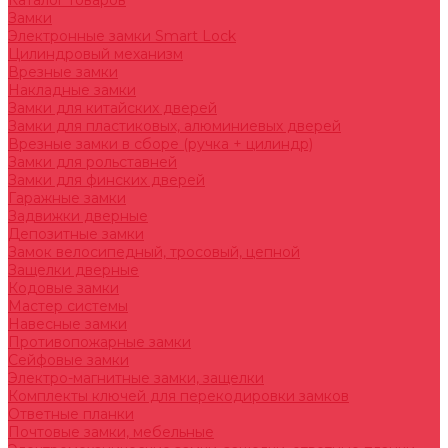
Каталог товаров
Замки
Электронные замки Smart Lock
Цилиндровый механизм
Врезные замки
Накладные замки
Замки для китайских дверей
Замки для пластиковых, алюминиевых дверей
Врезные замки в сборе (ручка + цилиндр)
Замки для рольставней
Замки для финских дверей
Гаражные замки
Задвижки дверные
Депозитные замки
Замок велосипедный, тросовый, цепной
Защелки дверные
Кодовые замки
Мастер системы
Навесные замки
Противопожарные замки
Сейфовые замки
Электро-магнитные замки, защелки
Комплекты ключей для перекодировки замков
Ответные планки
Почтовые замки, мебельные