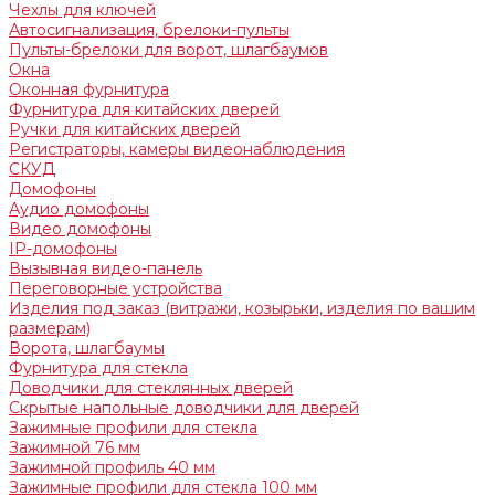
Чехлы для ключей
Автосигнализация, брелоки-пульты
Пульты-брелоки для ворот, шлагбаумов
Окна
Оконная фурнитура
Фурнитура для китайских дверей
Ручки для китайских дверей
Регистраторы, камеры видеонаблюдения
СКУД
Домофоны
Аудио домофоны
Видео домофоны
IP-домофоны
Вызывная видео-панель
Переговорные устройства
Изделия под заказ (витражи, козырьки, изделия по вашим
размерам)
Ворота, шлагбаумы
Фурнитура для стекла
Доводчики для стеклянных дверей
Скрытые напольные доводчики для дверей
Зажимные профили для стекла
Зажимной 76 мм
Зажимной профиль 40 мм
Зажимные профили для стекла 100 мм