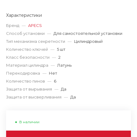
Характеристики
Бренд
—
APECS
Способ установки
—
Для самостоятельной установки
Тип механизма секретности
—
Цилиндровый
Количество ключей
—
5 шт
Класс безопасности
—
2
Материал цилиндра
—
Латунь
Перекодировка
—
Нет
Количество пинов
—
6
Защита от вырывания
—
Да
Защита от высверливания
—
Да
В наличии