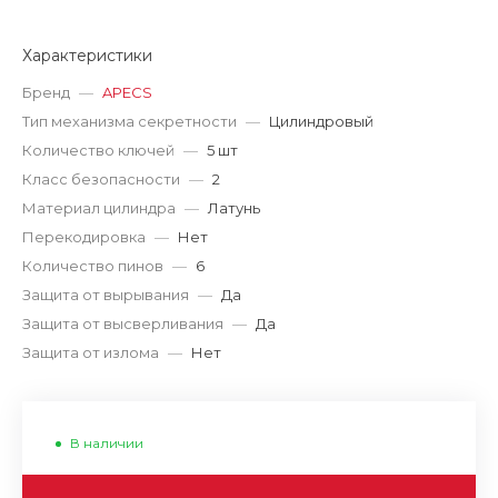
Характеристики
Бренд
—
APECS
Тип механизма секретности
—
Цилиндровый
Количество ключей
—
5 шт
Класс безопасности
—
2
Материал цилиндра
—
Латунь
Перекодировка
—
Нет
Количество пинов
—
6
Защита от вырывания
—
Да
Защита от высверливания
—
Да
Защита от излома
—
Нет
В наличии