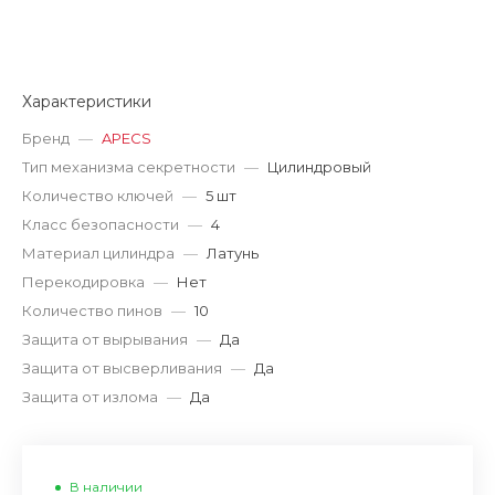
Характеристики
Бренд
—
APECS
Тип механизма секретности
—
Цилиндровый
Количество ключей
—
5 шт
Класс безопасности
—
4
Материал цилиндра
—
Латунь
Перекодировка
—
Нет
Количество пинов
—
10
Защита от вырывания
—
Да
Защита от высверливания
—
Да
Защита от излома
—
Да
В наличии