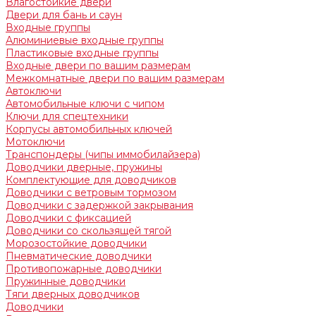
Влагостойкие двери
Двери для бань и саун
Входные группы
Алюминиевые входные группы
Пластиковые входные группы
Входные двери по вашим размерам
Межкомнатные двери по вашим размерам
Автоключи
Автомобильные ключи с чипом
Ключи для спецтехники
Корпусы автомобильных ключей
Мотоключи
Транспондеры (чипы иммобилайзера)
Доводчики дверные, пружины
Комплектующие для доводчиков
Доводчики с ветровым тормозом
Доводчики с задержкой закрывания
Доводчики с фиксацией
Доводчики со скользящей тягой
Морозостойкие доводчики
Пневматические доводчики
Противопожарные доводчики
Пружинные доводчики
Тяги дверных доводчиков
Доводчики