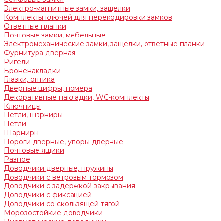
Электро-магнитные замки, защелки
Комплекты ключей для перекодировки замков
Ответные планки
Почтовые замки, мебельные
Электромеханические замки, защелки, ответные планки
Фурнитура дверная
Ригели
Броненакладки
Глазки, оптика
Дверные цифры, номера
Декоративные накладки, WC-комплекты
Ключницы
Петли, шарниры
Петли
Шарниры
Пороги дверные, упоры дверные
Почтовые ящики
Разное
Доводчики дверные, пружины
Доводчики с ветровым тормозом
Доводчики с задержкой закрывания
Доводчики с фиксацией
Доводчики со скользящей тягой
Морозостойкие доводчики