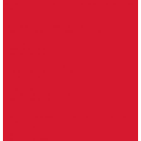
Изделия под заказ (витражи, козырьки, изделия по вашим
размерам)
Ворота, шлагбаумы
Фурнитура для стекла
Доводчики для стеклянных дверей
Скрытые напольные доводчики для дверей
Зажимные профили для стекла
Зажимной 76 мм
Зажимной профиль 40 мм
Зажимные профили для стекла 100 мм
Опорный профиль для стекла
Замки для стеклянных дверей
Замки механические для стекла
Ответные части под замок
Крепления для стекла
«Точки Россия»
Крепления для стекла «Классика»
Серия «Соединители»
Раздвижные системы для стеклянных дверей
Аура система для раздвижных дверей
Серия &quot;Гармоника&quot; система для раздвижных
дверей
Серия &quot;Дельта&quot;
Серия &quot;Дельта+&quot;
Серия «Вектор мини»