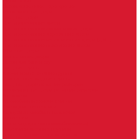
Ручки скобы
Двери, арки, люки, перегородки
Межкомнатные двери
Входные двери
Противопожарные двери
Противопожарные алюминиевые двери
Противопожарные деревянные двери
Противопожарные металлические двери (ДМП)
Противопожарные пластиковые двери
Офисные двери
Влагостойкие двери
Двери для бань и саун
Входные группы
Алюминиевые входные группы
Пластиковые входные группы
Входные двери по вашим размерам
Межкомнатные двери по вашим размерам
Автоключи
Автомобильные ключи с чипом
Ключи для спецтехники
Корпусы автомобильных ключей
Мотоключи
Транспондеры (чипы иммобилайзера)
Доводчики дверные, пружины
Комплектующие для доводчиков