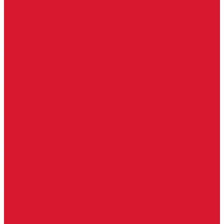
Серия Вектор
Ручки для стеклянных дверей
Ручка для стеклянной двери с замком
Ручки &quot;Лайт&quot; тонкостенные
Ручки для бань и саун
Ручки офисные
Ручки под заказ
Ручки-кнобы
Системы маятниковых дверей
Серия «Вектор»
Системы маятниковых дверей «Классика»
Спайдеры и фурнитура для козырьков
Спайдеры для стекла
Фурнитура для стеклянных козырьков
Фурнитура для душевых кабин
Акваслайд душевая кабина
Коннекторы для душевых кабин
Петли без реза уплотнителя
Петли для душевых кабин
Профили для душевых кабин
Профиль уплотнительный ПВХ
Штанги для душевой кабины из стекла
Фурнитура для стеклянных межкомнатных дверей
Алюминиевые коробки для стеклянных дверей
Замки для стеклянных дверей с нажимной ручкой