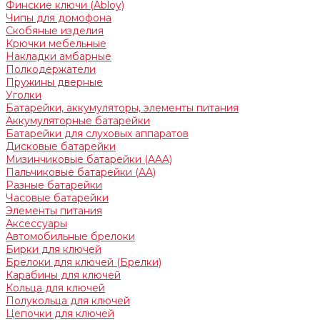
Финские ключи (Abloy)
Чипы для домофона
Скобяные изделия
Крючки мебельные
Накладки амбарные
Полкодержатели
Пружины дверные
Уголки
Батарейки, аккумуляторы, элементы питания
Аккумуляторные батарейки
Батарейки для слуховых аппаратов
Дисковые батарейки
Мизинчиковые батарейки (AAA)
Пальчиковые батарейки (AA)
Разные батарейки
Часовые батарейки
Элементы питания
Аксессуары
Автомобильные брелоки
Бирки для ключей
Брелоки для ключей (Брелки)
Карабины для ключей
Кольца для ключей
Полукольца для ключей
Цепочки для ключей