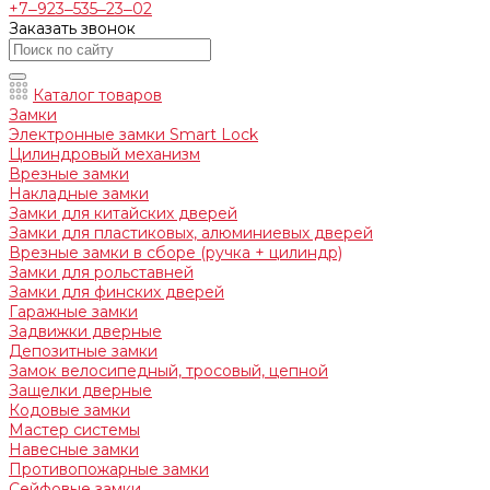
+7‒923‒535‒23‒02
Заказать звонок
Каталог товаров
Замки
Электронные замки Smart Lock
Цилиндровый механизм
Врезные замки
Накладные замки
Замки для китайских дверей
Замки для пластиковых, алюминиевых дверей
Врезные замки в сборе (ручка + цилиндр)
Замки для рольставней
Замки для финских дверей
Гаражные замки
Задвижки дверные
Депозитные замки
Замок велосипедный, тросовый, цепной
Защелки дверные
Кодовые замки
Мастер системы
Навесные замки
Противопожарные замки
Сейфовые замки