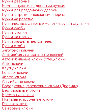
Ручки дверные
Комплектующие к дверным ручкам
Ручки для раздвижных дверей
Ручки к противопожарным дверям
Ручки на розетке
Ручки-кольца, дверные молотки, ручки стучалки
Ручки кнобы
Ручки кнопки
Ручки на планке
Ручки раздельные, комплект
Ручки скобы
Заготовки ключей
Автомобильные заготовки ключей
Автомобильные ключи (спецключи)
Autel ключи
Keydiy ключи
Lonsdor ключи
Xhorse ключи
Английские ключи
Бородковые, флажковые ключи (Дверняк)
Вертикальные ключи
Крестовые ключи
Помповые, трубчатые ключи
Разные ключи
Сейфовые ключи