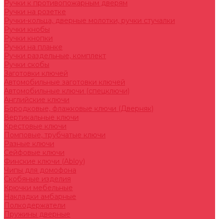
Ручки к противопожарным дверям
Ручки на розетке
Ручки-кольца, дверные молотки, ручки стучалки
Ручки кнобы
Ручки кнопки
Ручки на планке
Ручки раздельные, комплект
Ручки скобы
Заготовки ключей
Автомобильные заготовки ключей
Автомобильные ключи (спецключи)
Английские ключи
Бородковые, флажковые ключи (Дверняк)
Вертикальные ключи
Крестовые ключи
Помповые, трубчатые ключи
Разные ключи
Сейфовые ключи
Финские ключи (Abloy)
Чипы для домофона
Скобяные изделия
Крючки мебельные
Накладки амбарные
Полкодержатели
Пружины дверные