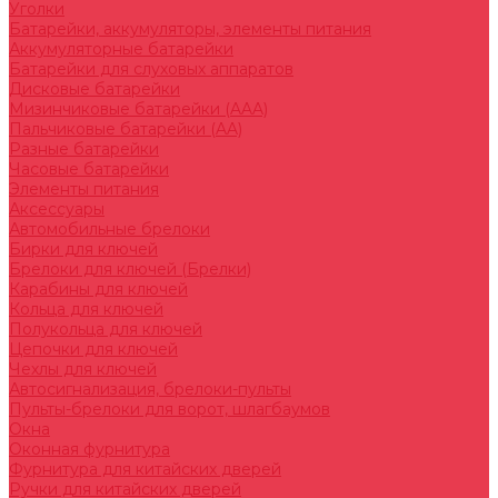
Уголки
Батарейки, аккумуляторы, элементы питания
Аккумуляторные батарейки
Батарейки для слуховых аппаратов
Дисковые батарейки
Мизинчиковые батарейки (AAA)
Пальчиковые батарейки (AA)
Разные батарейки
Часовые батарейки
Элементы питания
Аксессуары
Автомобильные брелоки
Бирки для ключей
Брелоки для ключей (Брелки)
Карабины для ключей
Кольца для ключей
Полукольца для ключей
Цепочки для ключей
Чехлы для ключей
Автосигнализация, брелоки-пульты
Пульты-брелоки для ворот, шлагбаумов
Окна
Оконная фурнитура
Фурнитура для китайских дверей
Ручки для китайских дверей