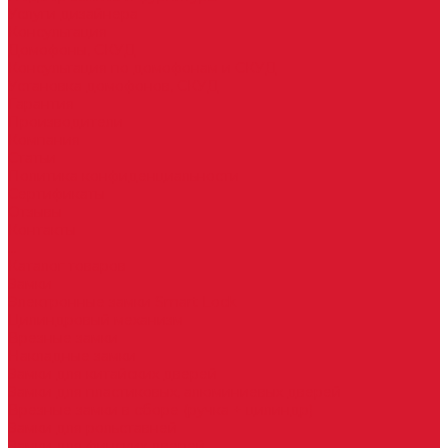
Услуги дизайнера
Консультация
Домофоны, СКУД
Консультация по домофонам и СКУД
Установка домофонов, СКУД
Гарантия
Производители
Компания
Статьи
Политика конфиденциальности
Сертификаты
Отзывы
Контакты
...
Каталог товаров
Замки
Электронные замки Smart Lock
Цилиндровый механизм
Врезные замки
Накладные замки
Замки для китайских дверей
Замки для пластиковых, алюминиевых дверей
Врезные замки в сборе (ручка + цилиндр)
Замки для рольставней
Замки для финских дверей