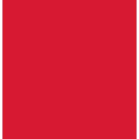
Петли боковые
Фурнитура для стеклянных ограждений
Поручень для стеклянных ограждений
Профили для стеклянных ограждений
Стойки для ограждений
Точечные крепления для ограждений
Мастер системы
Услуги
Бытовые ключи и чипы
Срочное изготовление ключей
Изготовление ключей любой сложности
Изготовление ключей на выезде
Для юридических лиц
Гарантия, качество
Замки
Установка замков
Ремонт замков (в том числе на выезде)
Восстановление ключей при полной утере
Кодировка, перекодировка замков
Подбор замка на замену старого
Бесплатная консультация по замкам
Автоключи и брелоки
Вскрытие и разблокировка авто
Услуги на выезде
Восстановление при полной утере ключа