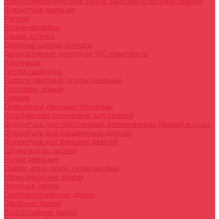
Электромеханические замки, защелки, ответные планки
Фурнитура дверная
Ригели
Броненакладки
Глазки, оптика
Дверные цифры, номера
Декоративные накладки, WC-комплекты
Ключницы
Петли, шарниры
Пороги дверные, упоры дверные
Почтовые ящики
Разное
Доводчики дверные, пружины
Уплотнители резиновые для дверей
Фурнитура для пластиковых, алюминиевых дверей и окон
Фурнитура для раздвижных дверей
Фурнитура для финских дверей
Шпингалеты, засовы
Ручки дверные
Двери, арки, люки, перегородки
Межкомнатные двери
Входные двери
Противопожарные двери
Офисные двери
Влагостойкие двери