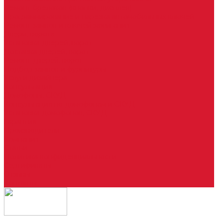
Ремонт брелоков (кнопки, дисплеи)
Программирование и нарезка автомобильных ключей
Ремонт замков и ключей зажигания
Двери, ворота
Установка дверей, ворот
Доставка дверей, ворот
Ремонт дверей, ворот
Подбор замков и фурнитуры
Услуги дизайнера
Консультация
Домофоны, СКУД
Консультация по домофонам и СКУД
Установка домофонов, СКУД
Гарантия
Производители
Компания
Статьи
Политика конфиденциальности
Сертификаты
Отзывы
Контакты