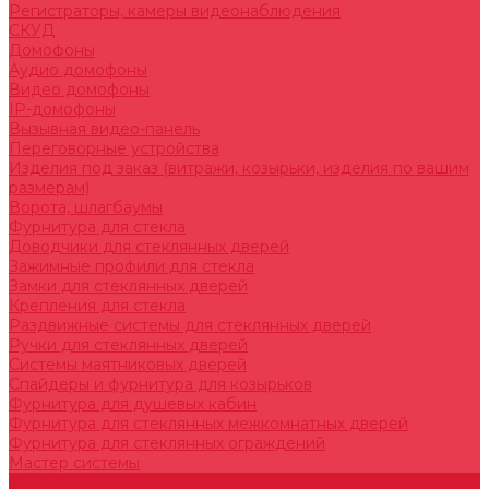
Регистраторы, камеры видеонаблюдения
СКУД
Домофоны
Аудио домофоны
Видео домофоны
IP-домофоны
Вызывная видео-панель
Переговорные устройства
Изделия под заказ (витражи, козырьки, изделия по вашим
размерам)
Ворота, шлагбаумы
Фурнитура для стекла
Доводчики для стеклянных дверей
Зажимные профили для стекла
Замки для стеклянных дверей
Крепления для стекла
Раздвижные системы для стеклянных дверей
Ручки для стеклянных дверей
Системы маятниковых дверей
Спайдеры и фурнитура для козырьков
Фурнитура для душевых кабин
Фурнитура для стеклянных межкомнатных дверей
Фурнитура для стеклянных ограждений
Мастер системы
Услуги