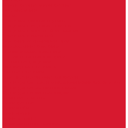
Шарниры
Пороги дверные, упоры дверные
Почтовые ящики
Разное
Доводчики дверные, пружины
Доводчики с ветровым тормозом
Доводчики с задержкой закрывания
Доводчики с фиксацией
Доводчики со скользящей тягой
Морозостойкие доводчики
Пневматические доводчики
Противопожарные доводчики
Пружинные доводчики
Тяги дверных доводчиков
Уличные доводчики
Уплотнители резиновые для дверей
Фурнитура для пластиковых, алюминиевых дверей и окон
Фурнитура для раздвижных дверей
Фурнитура для финских дверей
Шпингалеты, засовы
Ручки дверные
Ручки кнобы
Ручки кнопки
Ручки на планке
Ручки раздельные, комплект