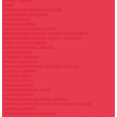
Каталог товаров
Замки
Электронные замки Smart Lock
Цилиндровый механизм
Врезные замки
Накладные замки
Замки для китайских дверей
Замки для пластиковых, алюминиевых дверей
Врезные замки в сборе (ручка + цилиндр)
Замки для рольставней
Замки для финских дверей
Гаражные замки
Задвижки дверные
Депозитные замки
Замок велосипедный, тросовый, цепной
Защелки дверные
Кодовые замки
Мастер системы
Навесные замки
Противопожарные замки
Сейфовые замки
Электро-магнитные замки, защелки
Комплекты ключей для перекодировки замков
Ответные планки
Почтовые замки, мебельные