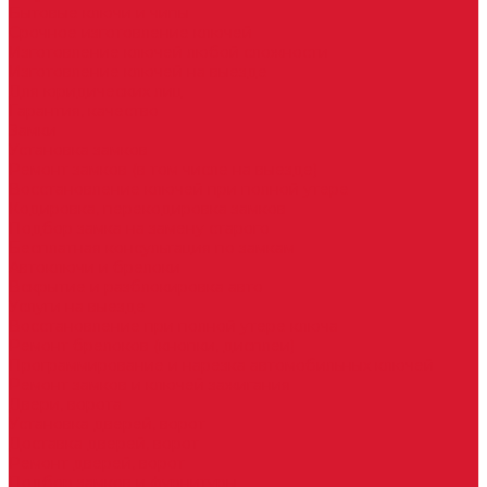
Бытовые ключи и чипы
Срочное изготовление ключей
Изготовление ключей любой сложности
Изготовление ключей на выезде
Для юридических лиц
Гарантия, качество
Замки
Установка замков
Ремонт замков (в том числе на выезде)
Восстановление ключей при полной утере
Кодировка, перекодировка замков
Подбор замка на замену старого
Бесплатная консультация по замкам
Автоключи и брелоки
Вскрытие и разблокировка авто
Услуги на выезде
Восстановление при полной утере ключа
Ремонт брелоков (кнопки, дисплеи)
Программирование и нарезка автомобильных ключей
Ремонт замков и ключей зажигания
Двери, ворота
Установка дверей, ворот
Доставка дверей, ворот
Ремонт дверей, ворот
Подбор замков и фурнитуры