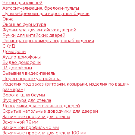
Чехлы для ключей
Автосигнализация, брелоки-пульты
Пульты-брелоки для ворот, шлагбаумов
Окна
Оконная фурнитура
Фурнитура для китайских дверей
Ручки для китайских дверей
Регистраторы, камеры видеонаблюдения
СКУД
Домофоны
Аудио домофоны
Видео домофоны
IP-домофоны
Вызывная видео-панель
Переговорные устройства
Изделия под заказ (витражи, козырьки, изделия по вашим
размерам)
Ворота, шлагбаумы
Фурнитура для стекла
Доводчики для стеклянных дверей
Скрытые напольные доводчики для дверей
Зажимные профили для стекла
Зажимной 76 мм
Зажимной профиль 40 мм
Зажимные профили для стекла 100 мм