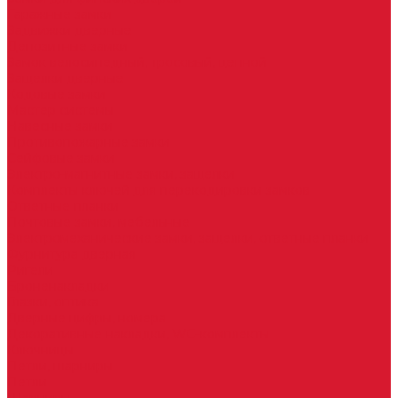
Гаражные замки
Задвижки дверные
Депозитные замки
Замок велосипедный, тросовый, цепной
Защелки дверные
Кодовые замки
Мастер системы
Навесные замки
Противопожарные замки
Сейфовые замки
Электро-магнитные замки, защелки
Комплекты ключей для перекодировки замков
Ответные планки
Почтовые замки, мебельные
Электромеханические замки, защелки, ответные планки
Фурнитура дверная
Ригели
Броненакладки
Глазки, оптика
Дверные цифры, номера
Декоративные накладки, WC-комплекты
Ключницы
Петли, шарниры
Петли