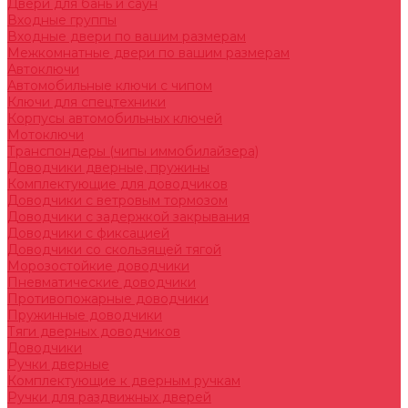
Двери для бань и саун
Входные группы
Входные двери по вашим размерам
Межкомнатные двери по вашим размерам
Автоключи
Автомобильные ключи с чипом
Ключи для спецтехники
Корпусы автомобильных ключей
Мотоключи
Транспондеры (чипы иммобилайзера)
Доводчики дверные, пружины
Комплектующие для доводчиков
Доводчики с ветровым тормозом
Доводчики с задержкой закрывания
Доводчики с фиксацией
Доводчики со скользящей тягой
Морозостойкие доводчики
Пневматические доводчики
Противопожарные доводчики
Пружинные доводчики
Тяги дверных доводчиков
Доводчики
Ручки дверные
Комплектующие к дверным ручкам
Ручки для раздвижных дверей