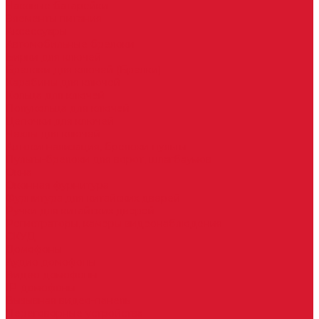
Часовые батарейки
Элементы питания
Аксессуары
Автомобильные брелоки
Бирки для ключей
Брелоки для ключей (Брелки)
Карабины для ключей
Кольца для ключей
Полукольца для ключей
Цепочки для ключей
Чехлы для ключей
Автосигнализация, брелоки-пульты
Пульты-брелоки для ворот, шлагбаумов
Окна
Оконная фурнитура
Фурнитура для китайских дверей
Ручки для китайских дверей
Регистраторы, камеры видеонаблюдения
СКУД
Домофоны
Аудио домофоны
Видео домофоны
IP-домофоны
Вызывная видео-панель
Переговорные устройства