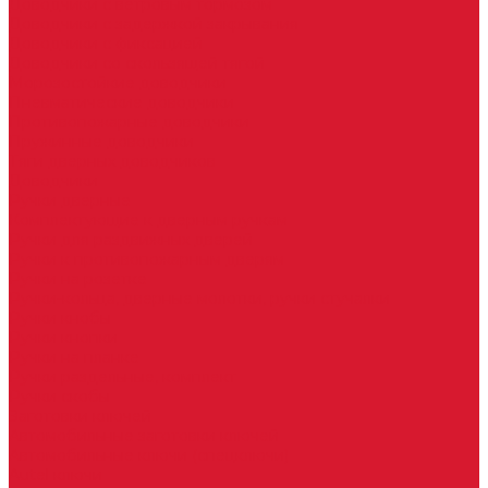
Доводчики с ветровым тормозом
Доводчики с задержкой закрывания
Доводчики с фиксацией
Доводчики со скользящей тягой
Морозостойкие доводчики
Пневматические доводчики
Противопожарные доводчики
Пружинные доводчики
Тяги дверных доводчиков
Доводчики
Ручки дверные
Комплектующие к дверным ручкам
Ручки для раздвижных дверей
Ручки к противопожарным дверям
Ручки на розетке
Ручки-кольца, дверные молотки, ручки стучалки
Ручки кнобы
Ручки кнопки
Ручки на планке
Ручки раздельные, комплект
Ручки скобы
Заготовки ключей
Автомобильные заготовки ключей
Автомобильные ключи (спецключи)
Autel ключи