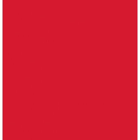
Keydiy ключи
Lonsdor ключи
Xhorse ключи
Английские ключи
Бородковые, флажковые ключи (Дверняк)
Вертикальные ключи
Крестовые ключи
Помповые, трубчатые ключи
Разные ключи
Сейфовые ключи
Финские ключи (Abloy)
Чипы для домофона
Скобяные изделия
Крючки мебельные
Накладки амбарные
Полкодержатели
Пружины дверные
Уголки
Батарейки, аккумуляторы, элементы питания
Аккумуляторные батарейки
Батарейки для слуховых аппаратов
Дисковые батарейки
Мизинчиковые батарейки (AAA)
Пальчиковые батарейки (AA)
Разные батарейки