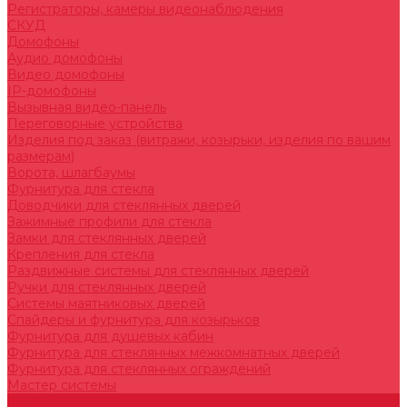
Регистраторы, камеры видеонаблюдения
СКУД
Домофоны
Аудио домофоны
Видео домофоны
IP-домофоны
Вызывная видео-панель
Переговорные устройства
Изделия под заказ (витражи, козырьки, изделия по вашим
размерам)
Ворота, шлагбаумы
Фурнитура для стекла
Доводчики для стеклянных дверей
Зажимные профили для стекла
Замки для стеклянных дверей
Крепления для стекла
Раздвижные системы для стеклянных дверей
Ручки для стеклянных дверей
Системы маятниковых дверей
Спайдеры и фурнитура для козырьков
Фурнитура для душевых кабин
Фурнитура для стеклянных межкомнатных дверей
Фурнитура для стеклянных ограждений
Мастер системы
Услуги