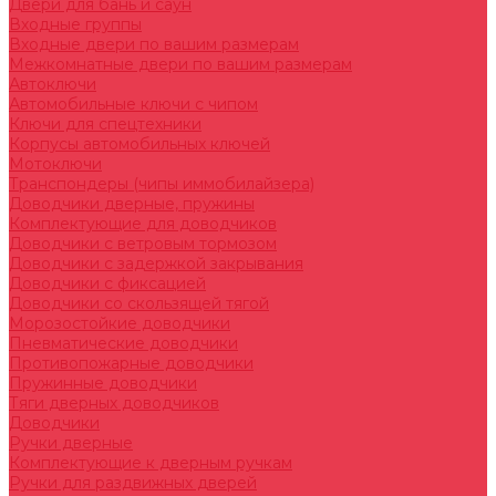
Двери для бань и саун
Входные группы
Входные двери по вашим размерам
Межкомнатные двери по вашим размерам
Автоключи
Автомобильные ключи с чипом
Ключи для спецтехники
Корпусы автомобильных ключей
Мотоключи
Транспондеры (чипы иммобилайзера)
Доводчики дверные, пружины
Комплектующие для доводчиков
Доводчики с ветровым тормозом
Доводчики с задержкой закрывания
Доводчики с фиксацией
Доводчики со скользящей тягой
Морозостойкие доводчики
Пневматические доводчики
Противопожарные доводчики
Пружинные доводчики
Тяги дверных доводчиков
Доводчики
Ручки дверные
Комплектующие к дверным ручкам
Ручки для раздвижных дверей