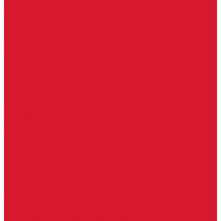
Петли боковые
Фурнитура для стеклянных ограждений
Поручень для стеклянных ограждений
Профили для стеклянных ограждений
Стойки для ограждений
Точечные крепления для ограждений
Мастер системы
Услуги
Бытовые ключи и чипы
Срочное изготовление ключей
Изготовление ключей любой сложности
Изготовление ключей на выезде
Для юридических лиц
Гарантия, качество
Замки
Установка замков
Ремонт замков (в том числе на выезде)
Восстановление ключей при полной утере
Кодировка, перекодировка замков
Подбор замка на замену старого
Бесплатная консультация по замкам
Автоключи и брелоки
Вскрытие и разблокировка авто
Услуги на выезде
Восстановление при полной утере ключа