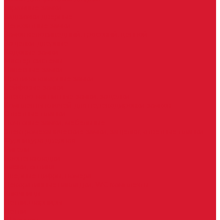
Гаражные замки
Задвижки дверные
Депозитные замки
Замок велосипедный, тросовый, цепной
Защелки дверные
Кодовые замки
Мастер системы
Навесные замки
Противопожарные замки
Сейфовые замки
Электро-магнитные замки, защелки
Комплекты ключей для перекодировки замков
Ответные планки
Почтовые замки, мебельные
Электромеханические замки, защелки, ответные планки
Фурнитура дверная
Ригели
Броненакладки
Глазки, оптика
Дверные цифры, номера
Декоративные накладки, WC-комплекты
Ключницы
Петли, шарниры
Петли