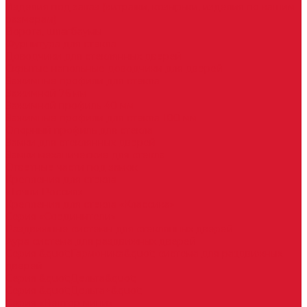
Изделия под заказ (витражи, козырьки, изделия по вашим
размерам)
Ворота, шлагбаумы
Фурнитура для стекла
Доводчики для стеклянных дверей
Скрытые напольные доводчики для дверей
Зажимные профили для стекла
Зажимной 76 мм
Зажимной профиль 40 мм
Зажимные профили для стекла 100 мм
Опорный профиль для стекла
Замки для стеклянных дверей
Замки механические для стекла
Ответные части под замок
Крепления для стекла
«Точки Россия»
Крепления для стекла «Классика»
Серия «Соединители»
Раздвижные системы для стеклянных дверей
Аура система для раздвижных дверей
Серия &quot;Гармоника&quot; система для раздвижных
дверей
Серия &quot;Дельта&quot;
Серия &quot;Дельта+&quot;
Серия «Вектор мини»