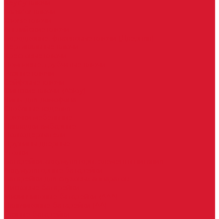
Keydiy ключи
Lonsdor ключи
Xhorse ключи
Английские ключи
Бородковые, флажковые ключи (Дверняк)
Вертикальные ключи
Крестовые ключи
Помповые, трубчатые ключи
Разные ключи
Сейфовые ключи
Финские ключи (Abloy)
Чипы для домофона
Скобяные изделия
Крючки мебельные
Накладки амбарные
Полкодержатели
Пружины дверные
Уголки
Батарейки, аккумуляторы, элементы питания
Аккумуляторные батарейки
Батарейки для слуховых аппаратов
Дисковые батарейки
Мизинчиковые батарейки (AAA)
Пальчиковые батарейки (AA)
Разные батарейки