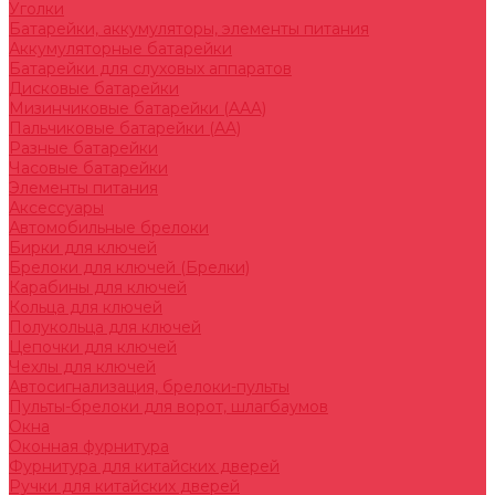
Уголки
Батарейки, аккумуляторы, элементы питания
Аккумуляторные батарейки
Батарейки для слуховых аппаратов
Дисковые батарейки
Мизинчиковые батарейки (AAA)
Пальчиковые батарейки (AA)
Разные батарейки
Часовые батарейки
Элементы питания
Аксессуары
Автомобильные брелоки
Бирки для ключей
Брелоки для ключей (Брелки)
Карабины для ключей
Кольца для ключей
Полукольца для ключей
Цепочки для ключей
Чехлы для ключей
Автосигнализация, брелоки-пульты
Пульты-брелоки для ворот, шлагбаумов
Окна
Оконная фурнитура
Фурнитура для китайских дверей
Ручки для китайских дверей