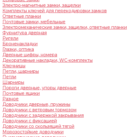
Электро-магнитные замки, защелки
Комплекты ключей для перекодировки замков
Ответные планки
Почтовые замки, мебельные
Электромеханические замки, защелки, ответные планки
Фурнитура дверная
Ригели
Броненакладки
Глазки, оптика
Дверные цифры, номера
Декоративные накладки, WC-комплекты
Ключницы
Петли, шарниры
Петли
Шарниры
Пороги дверные, упоры дверные
Почтовые ящики
Разное
Доводчики дверные, пружины
Доводчики с ветровым тормозом
Доводчики с задержкой закрывания
Доводчики с фиксацией
Доводчики со скользящей тягой
Морозостойкие доводчики