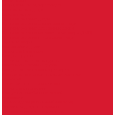
Ручки скобы
Двери, арки, люки, перегородки
Межкомнатные двери
Входные двери
Противопожарные двери
Противопожарные алюминиевые двери
Противопожарные деревянные двери
Противопожарные металлические двери (ДМП)
Противопожарные пластиковые двери
Офисные двери
Влагостойкие двери
Двери для бань и саун
Входные группы
Алюминиевые входные группы
Пластиковые входные группы
Входные двери по вашим размерам
Межкомнатные двери по вашим размерам
Автоключи
Автомобильные ключи с чипом
Ключи для спецтехники
Корпусы автомобильных ключей
Мотоключи
Транспондеры (чипы иммобилайзера)
Доводчики дверные, пружины
Комплектующие для доводчиков