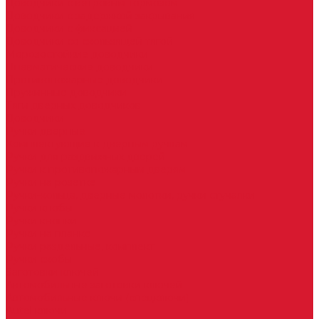
Доводчики с ветровым тормозом
Доводчики с задержкой закрывания
Доводчики с фиксацией
Доводчики со скользящей тягой
Морозостойкие доводчики
Пневматические доводчики
Противопожарные доводчики
Пружинные доводчики
Тяги дверных доводчиков
Доводчики
Ручки дверные
Комплектующие к дверным ручкам
Ручки для раздвижных дверей
Ручки к противопожарным дверям
Ручки на розетке
Ручки-кольца, дверные молотки, ручки стучалки
Ручки кнобы
Ручки кнопки
Ручки на планке
Ручки раздельные, комплект
Ручки скобы
Заготовки ключей
Автомобильные заготовки ключей
Автомобильные ключи (спецключи)
Autel ключи