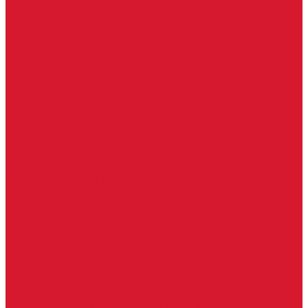
Серия Вектор
Ручки для стеклянных дверей
Ручка для стеклянной двери с замком
Ручки &quot;Лайт&quot; тонкостенные
Ручки для бань и саун
Ручки офисные
Ручки под заказ
Ручки-кнобы
Системы маятниковых дверей
Серия «Вектор»
Системы маятниковых дверей «Классика»
Спайдеры и фурнитура для козырьков
Спайдеры для стекла
Фурнитура для стеклянных козырьков
Фурнитура для душевых кабин
Акваслайд душевая кабина
Коннекторы для душевых кабин
Петли без реза уплотнителя
Петли для душевых кабин
Профили для душевых кабин
Профиль уплотнительный ПВХ
Штанги для душевой кабины из стекла
Фурнитура для стеклянных межкомнатных дверей
Алюминиевые коробки для стеклянных дверей
Замки для стеклянных дверей с нажимной ручкой