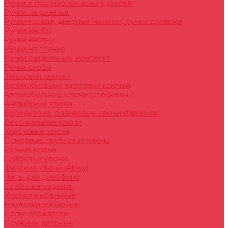
Ручки к противопожарным дверям
Ручки на розетке
Ручки-кольца, дверные молотки, ручки стучалки
Ручки кнобы
Ручки кнопки
Ручки на планке
Ручки раздельные, комплект
Ручки скобы
Заготовки ключей
Автомобильные заготовки ключей
Автомобильные ключи (спецключи)
Английские ключи
Бородковые, флажковые ключи (Дверняк)
Вертикальные ключи
Крестовые ключи
Помповые, трубчатые ключи
Разные ключи
Сейфовые ключи
Финские ключи (Abloy)
Чипы для домофона
Скобяные изделия
Крючки мебельные
Накладки амбарные
Полкодержатели
Пружины дверные