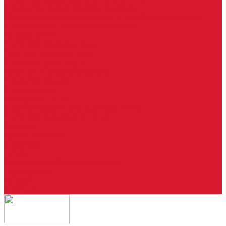
Ремонт брелоков (кнопки, дисплеи)
Программирование и нарезка автомобильных ключей
Ремонт замков и ключей зажигания
Двери, ворота
Установка дверей, ворот
Доставка дверей, ворот
Ремонт дверей, ворот
Подбор замков и фурнитуры
Услуги дизайнера
Консультация
Домофоны, СКУД
Консультация по домофонам и СКУД
Установка домофонов, СКУД
Гарантия
Производители
Компания
Статьи
Политика конфиденциальности
Сертификаты
Отзывы
Контакты