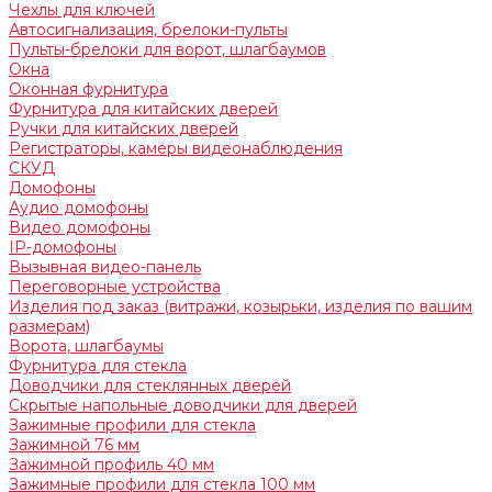
Чехлы для ключей
Автосигнализация, брелоки-пульты
Пульты-брелоки для ворот, шлагбаумов
Окна
Оконная фурнитура
Фурнитура для китайских дверей
Ручки для китайских дверей
Регистраторы, камеры видеонаблюдения
СКУД
Домофоны
Аудио домофоны
Видео домофоны
IP-домофоны
Вызывная видео-панель
Переговорные устройства
Изделия под заказ (витражи, козырьки, изделия по вашим
размерам)
Ворота, шлагбаумы
Фурнитура для стекла
Доводчики для стеклянных дверей
Скрытые напольные доводчики для дверей
Зажимные профили для стекла
Зажимной 76 мм
Зажимной профиль 40 мм
Зажимные профили для стекла 100 мм