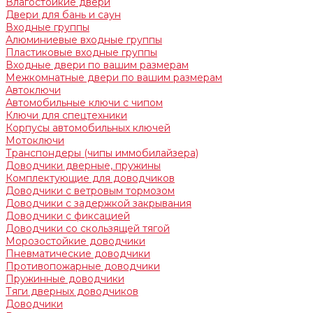
Влагостойкие двери
Двери для бань и саун
Входные группы
Алюминиевые входные группы
Пластиковые входные группы
Входные двери по вашим размерам
Межкомнатные двери по вашим размерам
Автоключи
Автомобильные ключи с чипом
Ключи для спецтехники
Корпусы автомобильных ключей
Мотоключи
Транспондеры (чипы иммобилайзера)
Доводчики дверные, пружины
Комплектующие для доводчиков
Доводчики с ветровым тормозом
Доводчики с задержкой закрывания
Доводчики с фиксацией
Доводчики со скользящей тягой
Морозостойкие доводчики
Пневматические доводчики
Противопожарные доводчики
Пружинные доводчики
Тяги дверных доводчиков
Доводчики