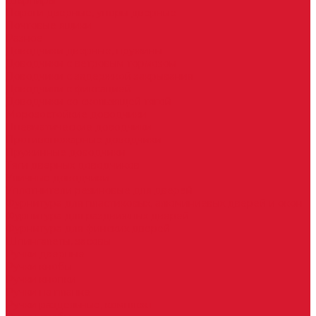
Шарниры
Пороги дверные, упоры дверные
Почтовые ящики
Разное
Доводчики дверные, пружины
Доводчики с ветровым тормозом
Доводчики с задержкой закрывания
Доводчики с фиксацией
Доводчики со скользящей тягой
Морозостойкие доводчики
Пневматические доводчики
Противопожарные доводчики
Пружинные доводчики
Тяги дверных доводчиков
Уличные доводчики
Уплотнители резиновые для дверей
Фурнитура для пластиковых, алюминиевых дверей и окон
Фурнитура для раздвижных дверей
Фурнитура для финских дверей
Шпингалеты, засовы
Ручки дверные
Ручки кнобы
Ручки кнопки
Ручки на планке
Ручки раздельные, комплект