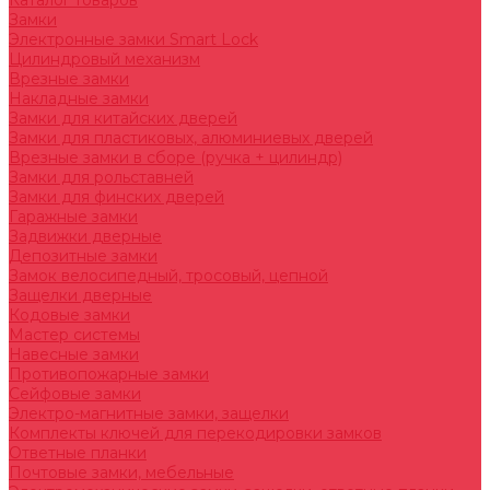
Каталог товаров
Замки
Электронные замки Smart Lock
Цилиндровый механизм
Врезные замки
Накладные замки
Замки для китайских дверей
Замки для пластиковых, алюминиевых дверей
Врезные замки в сборе (ручка + цилиндр)
Замки для рольставней
Замки для финских дверей
Гаражные замки
Задвижки дверные
Депозитные замки
Замок велосипедный, тросовый, цепной
Защелки дверные
Кодовые замки
Мастер системы
Навесные замки
Противопожарные замки
Сейфовые замки
Электро-магнитные замки, защелки
Комплекты ключей для перекодировки замков
Ответные планки
Почтовые замки, мебельные