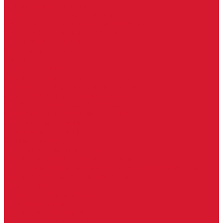
Бытовые ключи и чипы
Срочное изготовление ключей
Изготовление ключей любой сложности
Изготовление ключей на выезде
Для юридических лиц
Гарантия, качество
Замки
Установка замков
Ремонт замков (в том числе на выезде)
Восстановление ключей при полной утере
Кодировка, перекодировка замков
Подбор замка на замену старого
Бесплатная консультация по замкам
Автоключи и брелоки
Вскрытие и разблокировка авто
Услуги на выезде
Восстановление при полной утере ключа
Ремонт брелоков (кнопки, дисплеи)
Программирование и нарезка автомобильных ключей
Ремонт замков и ключей зажигания
Двери, ворота
Установка дверей, ворот
Доставка дверей, ворот
Ремонт дверей, ворот
Подбор замков и фурнитуры