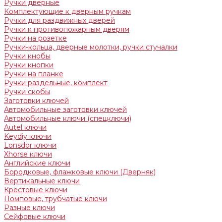
Ручки дверные
Комплектующие к дверным ручкам
Ручки для раздвижных дверей
Ручки к противопожарным дверям
Ручки на розетке
Ручки-кольца, дверные молотки, ручки стучалки
Ручки кнобы
Ручки кнопки
Ручки на планке
Ручки раздельные, комплект
Ручки скобы
Заготовки ключей
Автомобильные заготовки ключей
Автомобильные ключи (спецключи)
Autel ключи
Keydiy ключи
Lonsdor ключи
Xhorse ключи
Английские ключи
Бородковые, флажковые ключи (Дверняк)
Вертикальные ключи
Крестовые ключи
Помповые, трубчатые ключи
Разные ключи
Сейфовые ключи