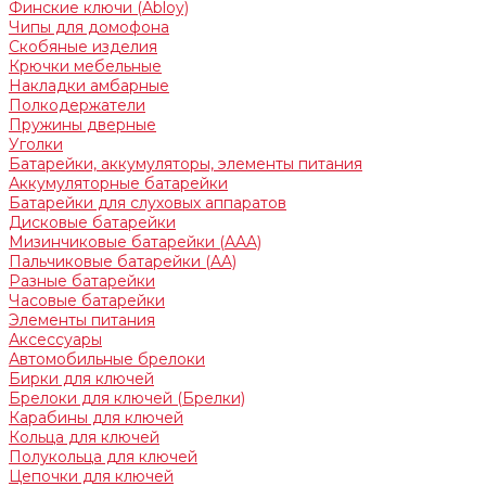
Финские ключи (Abloy)
Чипы для домофона
Скобяные изделия
Крючки мебельные
Накладки амбарные
Полкодержатели
Пружины дверные
Уголки
Батарейки, аккумуляторы, элементы питания
Аккумуляторные батарейки
Батарейки для слуховых аппаратов
Дисковые батарейки
Мизинчиковые батарейки (AAA)
Пальчиковые батарейки (AA)
Разные батарейки
Часовые батарейки
Элементы питания
Аксессуары
Автомобильные брелоки
Бирки для ключей
Брелоки для ключей (Брелки)
Карабины для ключей
Кольца для ключей
Полукольца для ключей
Цепочки для ключей