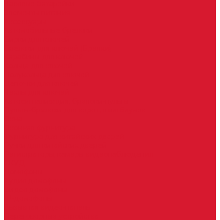
Часовые батарейки
Элементы питания
Аксессуары
Автомобильные брелоки
Бирки для ключей
Брелоки для ключей (Брелки)
Карабины для ключей
Кольца для ключей
Полукольца для ключей
Цепочки для ключей
Чехлы для ключей
Автосигнализация, брелоки-пульты
Пульты-брелоки для ворот, шлагбаумов
Окна
Оконная фурнитура
Фурнитура для китайских дверей
Ручки для китайских дверей
Регистраторы, камеры видеонаблюдения
СКУД
Домофоны
Аудио домофоны
Видео домофоны
IP-домофоны
Вызывная видео-панель
Переговорные устройства