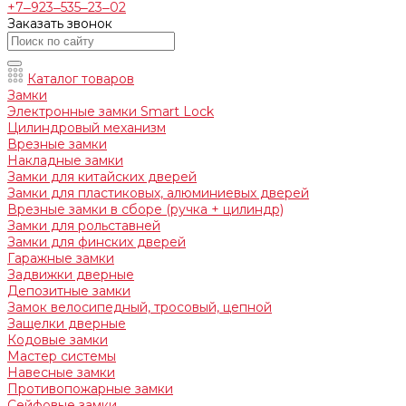
+7‒923‒535‒23‒02
Заказать звонок
Каталог товаров
Замки
Электронные замки Smart Lock
Цилиндровый механизм
Врезные замки
Накладные замки
Замки для китайских дверей
Замки для пластиковых, алюминиевых дверей
Врезные замки в сборе (ручка + цилиндр)
Замки для рольставней
Замки для финских дверей
Гаражные замки
Задвижки дверные
Депозитные замки
Замок велосипедный, тросовый, цепной
Защелки дверные
Кодовые замки
Мастер системы
Навесные замки
Противопожарные замки
Сейфовые замки