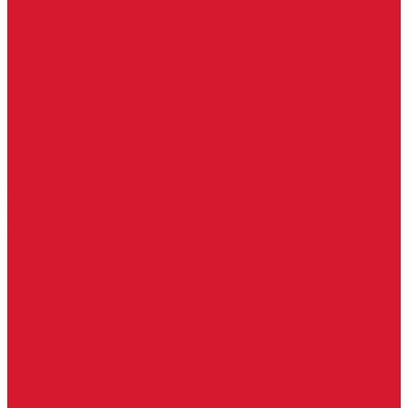
Услуги дизайнера
Консультация
Домофоны, СКУД
Консультация по домофонам и СКУД
Установка домофонов, СКУД
Гарантия
Производители
Компания
Статьи
Политика конфиденциальности
Сертификаты
Отзывы
Контакты
...
Каталог товаров
Замки
Электронные замки Smart Lock
Цилиндровый механизм
Врезные замки
Накладные замки
Замки для китайских дверей
Замки для пластиковых, алюминиевых дверей
Врезные замки в сборе (ручка + цилиндр)
Замки для рольставней
Замки для финских дверей