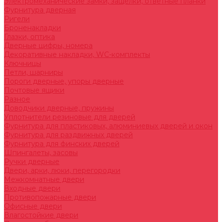
Электромеханические замки, защелки, ответные планки
Фурнитура дверная
Ригели
Броненакладки
Глазки, оптика
Дверные цифры, номера
Декоративные накладки, WC-комплекты
Ключницы
Петли, шарниры
Пороги дверные, упоры дверные
Почтовые ящики
Разное
Доводчики дверные, пружины
Уплотнители резиновые для дверей
Фурнитура для пластиковых, алюминиевых дверей и окон
Фурнитура для раздвижных дверей
Фурнитура для финских дверей
Шпингалеты, засовы
Ручки дверные
Двери, арки, люки, перегородки
Межкомнатные двери
Входные двери
Противопожарные двери
Офисные двери
Влагостойкие двери