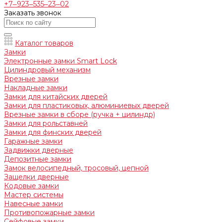
+7‒923‒535‒23‒02
Заказать звонок
Каталог товаров
Замки
Электронные замки Smart Lock
Цилиндровый механизм
Врезные замки
Накладные замки
Замки для китайских дверей
Замки для пластиковых, алюминиевых дверей
Врезные замки в сборе (ручка + цилиндр)
Замки для рольставней
Замки для финских дверей
Гаражные замки
Задвижки дверные
Депозитные замки
Замок велосипедный, тросовый, цепной
Защелки дверные
Кодовые замки
Мастер системы
Навесные замки
Противопожарные замки
Сейфовые замки