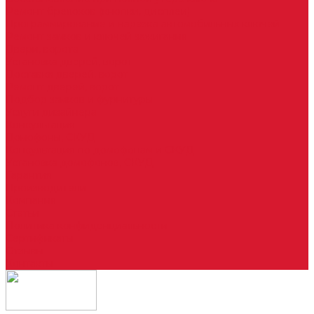
Ремонт брелоков (кнопки, дисплеи)
Программирование и нарезка автомобильных ключей
Ремонт замков и ключей зажигания
Двери, ворота
Установка дверей, ворот
Доставка дверей, ворот
Ремонт дверей, ворот
Подбор замков и фурнитуры
Услуги дизайнера
Консультация
Домофоны, СКУД
Консультация по домофонам и СКУД
Установка домофонов, СКУД
Гарантия
Производители
Компания
Статьи
Политика конфиденциальности
Сертификаты
Отзывы
Контакты