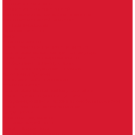
Бытовые ключи и чипы
Срочное изготовление ключей
Изготовление ключей любой сложности
Изготовление ключей на выезде
Для юридических лиц
Гарантия, качество
Замки
Установка замков
Ремонт замков (в том числе на выезде)
Восстановление ключей при полной утере
Кодировка, перекодировка замков
Подбор замка на замену старого
Бесплатная консультация по замкам
Автоключи и брелоки
Вскрытие и разблокировка авто
Услуги на выезде
Восстановление при полной утере ключа
Ремонт брелоков (кнопки, дисплеи)
Программирование и нарезка автомобильных ключей
Ремонт замков и ключей зажигания
Двери, ворота
Установка дверей, ворот
Доставка дверей, ворот
Ремонт дверей, ворот
Подбор замков и фурнитуры