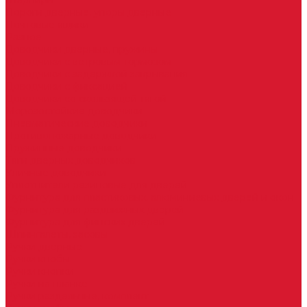
Шарниры
Пороги дверные, упоры дверные
Почтовые ящики
Разное
Доводчики дверные, пружины
Доводчики с ветровым тормозом
Доводчики с задержкой закрывания
Доводчики с фиксацией
Доводчики со скользящей тягой
Морозостойкие доводчики
Пневматические доводчики
Противопожарные доводчики
Пружинные доводчики
Тяги дверных доводчиков
Уличные доводчики
Уплотнители резиновые для дверей
Фурнитура для пластиковых, алюминиевых дверей и окон
Фурнитура для раздвижных дверей
Фурнитура для финских дверей
Шпингалеты, засовы
Ручки дверные
Ручки кнобы
Ручки кнопки
Ручки на планке
Ручки раздельные, комплект