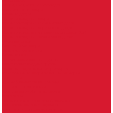
Ручки скобы
Двери, арки, люки, перегородки
Межкомнатные двери
Входные двери
Противопожарные двери
Противопожарные алюминиевые двери
Противопожарные деревянные двери
Противопожарные металлические двери (ДМП)
Противопожарные пластиковые двери
Офисные двери
Влагостойкие двери
Двери для бань и саун
Входные группы
Алюминиевые входные группы
Пластиковые входные группы
Входные двери по вашим размерам
Межкомнатные двери по вашим размерам
Автоключи
Автомобильные ключи с чипом
Ключи для спецтехники
Корпусы автомобильных ключей
Мотоключи
Транспондеры (чипы иммобилайзера)
Доводчики дверные, пружины
Комплектующие для доводчиков