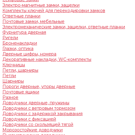
Электро-магнитные замки, защелки
Комплекты ключей для перекодировки замков
Ответные планки
Почтовые замки, мебельные
Электромеханические замки, защелки, ответные планки
Фурнитура дверная
Ригели
Броненакладки
Глазки, оптика
Дверные цифры, номера
Декоративные накладки, WC-комплекты
Ключницы
Петли, шарниры
Петли
Шарниры
Пороги дверные, упоры дверные
Почтовые ящики
Разное
Доводчики дверные, пружины
Доводчики с ветровым тормозом
Доводчики с задержкой закрывания
Доводчики с фиксацией
Доводчики со скользящей тягой
Морозостойкие доводчики