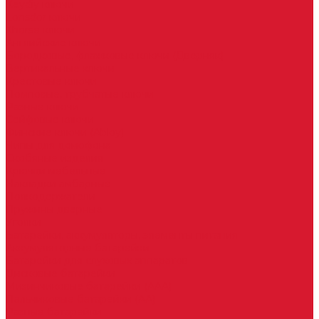
Keydiy ключи
Lonsdor ключи
Xhorse ключи
Английские ключи
Бородковые, флажковые ключи (Дверняк)
Вертикальные ключи
Крестовые ключи
Помповые, трубчатые ключи
Разные ключи
Сейфовые ключи
Финские ключи (Abloy)
Чипы для домофона
Скобяные изделия
Крючки мебельные
Накладки амбарные
Полкодержатели
Пружины дверные
Уголки
Батарейки, аккумуляторы, элементы питания
Аккумуляторные батарейки
Батарейки для слуховых аппаратов
Дисковые батарейки
Мизинчиковые батарейки (AAA)
Пальчиковые батарейки (AA)
Разные батарейки