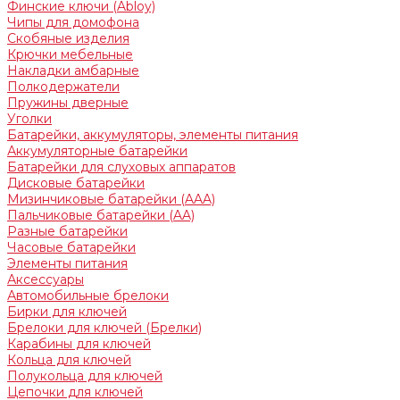
Финские ключи (Abloy)
Чипы для домофона
Скобяные изделия
Крючки мебельные
Накладки амбарные
Полкодержатели
Пружины дверные
Уголки
Батарейки, аккумуляторы, элементы питания
Аккумуляторные батарейки
Батарейки для слуховых аппаратов
Дисковые батарейки
Мизинчиковые батарейки (AAA)
Пальчиковые батарейки (AA)
Разные батарейки
Часовые батарейки
Элементы питания
Аксессуары
Автомобильные брелоки
Бирки для ключей
Брелоки для ключей (Брелки)
Карабины для ключей
Кольца для ключей
Полукольца для ключей
Цепочки для ключей