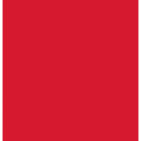
Изделия под заказ (витражи, козырьки, изделия по вашим
размерам)
Ворота, шлагбаумы
Фурнитура для стекла
Доводчики для стеклянных дверей
Скрытые напольные доводчики для дверей
Зажимные профили для стекла
Зажимной 76 мм
Зажимной профиль 40 мм
Зажимные профили для стекла 100 мм
Опорный профиль для стекла
Замки для стеклянных дверей
Замки механические для стекла
Ответные части под замок
Крепления для стекла
«Точки Россия»
Крепления для стекла «Классика»
Серия «Соединители»
Раздвижные системы для стеклянных дверей
Аура система для раздвижных дверей
Серия &quot;Гармоника&quot; система для раздвижных
дверей
Серия &quot;Дельта&quot;
Серия &quot;Дельта+&quot;
Серия «Вектор мини»