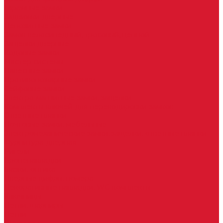
Гаражные замки
Задвижки дверные
Депозитные замки
Замок велосипедный, тросовый, цепной
Защелки дверные
Кодовые замки
Мастер системы
Навесные замки
Противопожарные замки
Сейфовые замки
Электро-магнитные замки, защелки
Комплекты ключей для перекодировки замков
Ответные планки
Почтовые замки, мебельные
Электромеханические замки, защелки, ответные планки
Фурнитура дверная
Ригели
Броненакладки
Глазки, оптика
Дверные цифры, номера
Декоративные накладки, WC-комплекты
Ключницы
Петли, шарниры
Петли