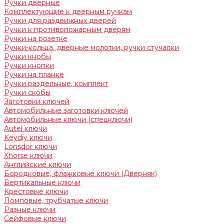
Ручки дверные
Комплектующие к дверным ручкам
Ручки для раздвижных дверей
Ручки к противопожарным дверям
Ручки на розетке
Ручки-кольца, дверные молотки, ручки стучалки
Ручки кнобы
Ручки кнопки
Ручки на планке
Ручки раздельные, комплект
Ручки скобы
Заготовки ключей
Автомобильные заготовки ключей
Автомобильные ключи (спецключи)
Autel ключи
Keydiy ключи
Lonsdor ключи
Xhorse ключи
Английские ключи
Бородковые, флажковые ключи (Дверняк)
Вертикальные ключи
Крестовые ключи
Помповые, трубчатые ключи
Разные ключи
Сейфовые ключи