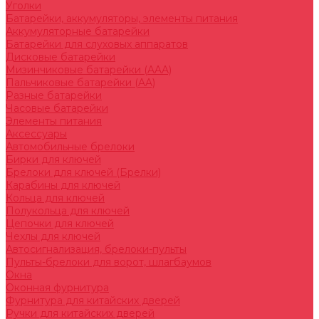
Уголки
Батарейки, аккумуляторы, элементы питания
Аккумуляторные батарейки
Батарейки для слуховых аппаратов
Дисковые батарейки
Мизинчиковые батарейки (AAA)
Пальчиковые батарейки (AA)
Разные батарейки
Часовые батарейки
Элементы питания
Аксессуары
Автомобильные брелоки
Бирки для ключей
Брелоки для ключей (Брелки)
Карабины для ключей
Кольца для ключей
Полукольца для ключей
Цепочки для ключей
Чехлы для ключей
Автосигнализация, брелоки-пульты
Пульты-брелоки для ворот, шлагбаумов
Окна
Оконная фурнитура
Фурнитура для китайских дверей
Ручки для китайских дверей