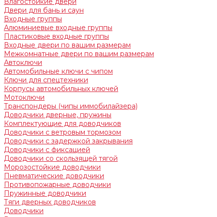
Влагостойкие двери
Двери для бань и саун
Входные группы
Алюминиевые входные группы
Пластиковые входные группы
Входные двери по вашим размерам
Межкомнатные двери по вашим размерам
Автоключи
Автомобильные ключи с чипом
Ключи для спецтехники
Корпусы автомобильных ключей
Мотоключи
Транспондеры (чипы иммобилайзера)
Доводчики дверные, пружины
Комплектующие для доводчиков
Доводчики с ветровым тормозом
Доводчики с задержкой закрывания
Доводчики с фиксацией
Доводчики со скользящей тягой
Морозостойкие доводчики
Пневматические доводчики
Противопожарные доводчики
Пружинные доводчики
Тяги дверных доводчиков
Доводчики