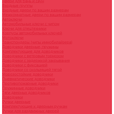
Двери для бань и саун
Входные группы
Входные двери по вашим размерам
Межкомнатные двери по вашим размерам
Автоключи
Автомобильные ключи с чипом
Ключи для спецтехники
Корпусы автомобильных ключей
Мотоключи
Транспондеры (чипы иммобилайзера)
Доводчики дверные, пружины
Комплектующие для доводчиков
Доводчики с ветровым тормозом
Доводчики с задержкой закрывания
Доводчики с фиксацией
Доводчики со скользящей тягой
Морозостойкие доводчики
Пневматические доводчики
Противопожарные доводчики
Пружинные доводчики
Тяги дверных доводчиков
Доводчики
Ручки дверные
Комплектующие к дверным ручкам
Ручки для раздвижных дверей