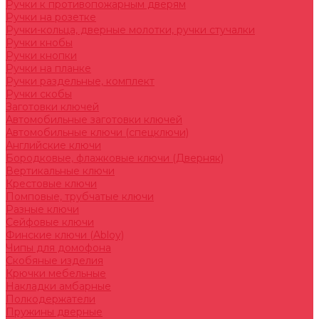
Ручки к противопожарным дверям
Ручки на розетке
Ручки-кольца, дверные молотки, ручки стучалки
Ручки кнобы
Ручки кнопки
Ручки на планке
Ручки раздельные, комплект
Ручки скобы
Заготовки ключей
Автомобильные заготовки ключей
Автомобильные ключи (спецключи)
Английские ключи
Бородковые, флажковые ключи (Дверняк)
Вертикальные ключи
Крестовые ключи
Помповые, трубчатые ключи
Разные ключи
Сейфовые ключи
Финские ключи (Abloy)
Чипы для домофона
Скобяные изделия
Крючки мебельные
Накладки амбарные
Полкодержатели
Пружины дверные