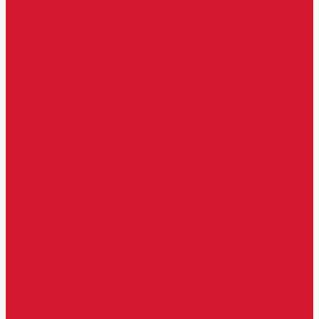
Доводчики с ветровым тормозом
Доводчики с задержкой закрывания
Доводчики с фиксацией
Доводчики со скользящей тягой
Морозостойкие доводчики
Пневматические доводчики
Противопожарные доводчики
Пружинные доводчики
Тяги дверных доводчиков
Доводчики
Ручки дверные
Комплектующие к дверным ручкам
Ручки для раздвижных дверей
Ручки к противопожарным дверям
Ручки на розетке
Ручки-кольца, дверные молотки, ручки стучалки
Ручки кнобы
Ручки кнопки
Ручки на планке
Ручки раздельные, комплект
Ручки скобы
Заготовки ключей
Автомобильные заготовки ключей
Автомобильные ключи (спецключи)
Autel ключи