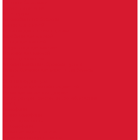
Часовые батарейки
Элементы питания
Аксессуары
Автомобильные брелоки
Бирки для ключей
Брелоки для ключей (Брелки)
Карабины для ключей
Кольца для ключей
Полукольца для ключей
Цепочки для ключей
Чехлы для ключей
Автосигнализация, брелоки-пульты
Пульты-брелоки для ворот, шлагбаумов
Окна
Оконная фурнитура
Фурнитура для китайских дверей
Ручки для китайских дверей
Регистраторы, камеры видеонаблюдения
СКУД
Домофоны
Аудио домофоны
Видео домофоны
IP-домофоны
Вызывная видео-панель
Переговорные устройства