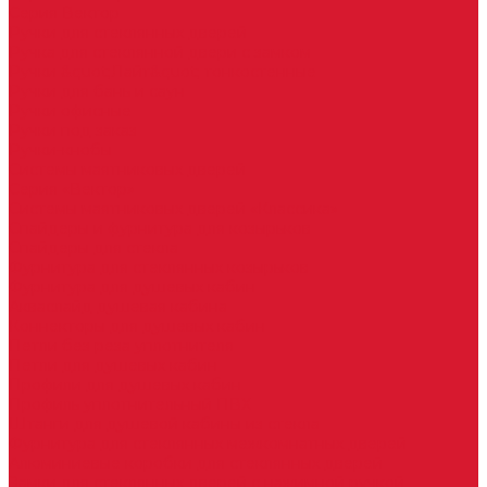
Серия Вектор
Ручки для стеклянных дверей
Ручка для стеклянной двери с замком
Ручки &quot;Лайт&quot; тонкостенные
Ручки для бань и саун
Ручки офисные
Ручки под заказ
Ручки-кнобы
Системы маятниковых дверей
Серия «Вектор»
Системы маятниковых дверей «Классика»
Спайдеры и фурнитура для козырьков
Спайдеры для стекла
Фурнитура для стеклянных козырьков
Фурнитура для душевых кабин
Акваслайд душевая кабина
Коннекторы для душевых кабин
Петли без реза уплотнителя
Петли для душевых кабин
Профили для душевых кабин
Профиль уплотнительный ПВХ
Штанги для душевой кабины из стекла
Фурнитура для стеклянных межкомнатных дверей
Алюминиевые коробки для стеклянных дверей
Замки для стеклянных дверей с нажимной ручкой