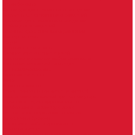
Петли боковые
Фурнитура для стеклянных ограждений
Поручень для стеклянных ограждений
Профили для стеклянных ограждений
Стойки для ограждений
Точечные крепления для ограждений
Мастер системы
Услуги
Бытовые ключи и чипы
Срочное изготовление ключей
Изготовление ключей любой сложности
Изготовление ключей на выезде
Для юридических лиц
Гарантия, качество
Замки
Установка замков
Ремонт замков (в том числе на выезде)
Восстановление ключей при полной утере
Кодировка, перекодировка замков
Подбор замка на замену старого
Бесплатная консультация по замкам
Автоключи и брелоки
Вскрытие и разблокировка авто
Услуги на выезде
Восстановление при полной утере ключа