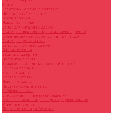
Каталог товаров
Замки
Электронные замки Smart Lock
Цилиндровый механизм
Врезные замки
Накладные замки
Замки для китайских дверей
Замки для пластиковых, алюминиевых дверей
Врезные замки в сборе (ручка + цилиндр)
Замки для рольставней
Замки для финских дверей
Гаражные замки
Задвижки дверные
Депозитные замки
Замок велосипедный, тросовый, цепной
Защелки дверные
Кодовые замки
Мастер системы
Навесные замки
Противопожарные замки
Сейфовые замки
Электро-магнитные замки, защелки
Комплекты ключей для перекодировки замков
Ответные планки
Почтовые замки, мебельные