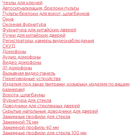
Чехлы для ключей
Автосигнализация, брелоки-пульты
Пульты-брелоки для ворот, шлагбаумов
Окна
Оконная фурнитура
Фурнитура для китайских дверей
Ручки для китайских дверей
Регистраторы, камеры видеонаблюдения
СКУД
Домофоны
Аудио домофоны
Видео домофоны
IP-домофоны
Вызывная видео-панель
Переговорные устройства
Изделия под заказ (витражи, козырьки, изделия по вашим
размерам)
Ворота, шлагбаумы
Фурнитура для стекла
Доводчики для стеклянных дверей
Скрытые напольные доводчики для дверей
Зажимные профили для стекла
Зажимной 76 мм
Зажимной профиль 40 мм
Зажимные профили для стекла 100 мм