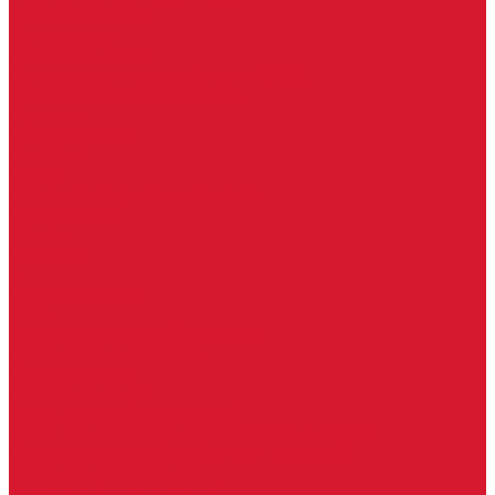
Услуги дизайнера
Консультация
Домофоны, СКУД
Консультация по домофонам и СКУД
Установка домофонов, СКУД
Гарантия
Производители
Компания
Статьи
Политика конфиденциальности
Сертификаты
Отзывы
Контакты
...
Каталог товаров
Замки
Электронные замки Smart Lock
Цилиндровый механизм
Врезные замки
Накладные замки
Замки для китайских дверей
Замки для пластиковых, алюминиевых дверей
Врезные замки в сборе (ручка + цилиндр)
Замки для рольставней
Замки для финских дверей