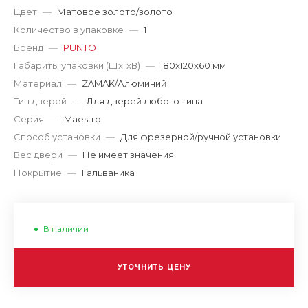
Цвет
—
Матовое золото/золото
Количество в упаковке
—
1
Бренд
—
PUNTO
Габариты упаковки (ШхГхВ)
—
180x120x60 мм
Материал
—
ZAMAK/Алюминий
Тип дверей
—
Для дверей любого типа
Серия
—
Maestro
Способ установки
—
Для фрезерной/ручной установки
Вес двери
—
Не имеет значения
Покрытие
—
Гальваника
В наличии
УТОЧНИТЬ ЦЕНУ