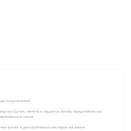
еди покупателей.
ерных ручек, петель и защелок (knob) представлен во
овременном стиле.
ых ручек и декоративных накладок на замки.