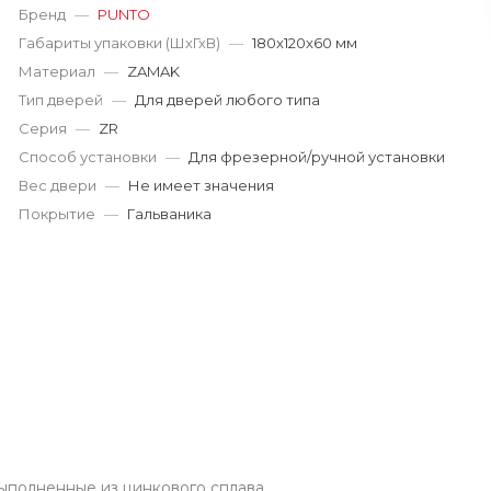
г. Кемерово, пр. Ленина
Бренд
—
PUNTO
Пн-Пт: 9:00-19:00
Габариты упаковки (ШхГхВ)
—
180x120x60 мм
Cб-Вс: 9:00-17:00
Материал
—
ZAMAK
korund119@yandex.ru
Тип дверей
—
Для дверей любого типа
Серия
—
ZR
Способ установки
—
Для фрезерной/ручной установки
Вес двери
—
Не имеет значения
Покрытие
—
Гальваника
полненные из цинкового сплава.