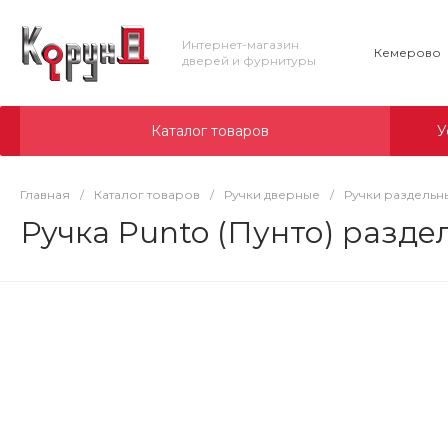
Интернет-магазин
Кемерово
дверей и фурнитуры
Каталог товаров
У
Главная
/
Каталог товаров
/
Ручки дверные
/
Ручки раздельн
Ручка Punto (Пунто) разд