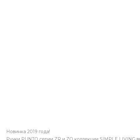
Новинка 2019 года!
Ручки PUNTO серии ZR и ZQ коллекции SIMPLE LIVING вы