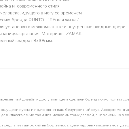
айна и современного стиля.
человека, идущего в ногу со временем.
иссию бренда PUNTO - “Лёгкая жизнь”.
я установки в межкомнатные и внутренние входные двери.
ывания/закрывания. Материал - ZAMAK.
льный квадрат 8x105 мм.
современный дизайн и доступная цена сделали бренд популярным ср
 ощущение уюта и подчеркнет ваш безупречный вкус. Ассортимент дв
 для классических, так и для межкомнатных дверей, выполненных в с
o предлагает широкий выбор замков, цилиндровых механизмов, дверн