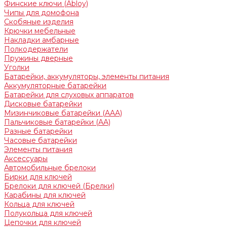
Финские ключи (Abloy)
Чипы для домофона
Скобяные изделия
Крючки мебельные
Накладки амбарные
Полкодержатели
Пружины дверные
Уголки
Батарейки, аккумуляторы, элементы питания
Аккумуляторные батарейки
Батарейки для слуховых аппаратов
Дисковые батарейки
Мизинчиковые батарейки (AAA)
Пальчиковые батарейки (AA)
Разные батарейки
Часовые батарейки
Элементы питания
Аксессуары
Автомобильные брелоки
Бирки для ключей
Брелоки для ключей (Брелки)
Карабины для ключей
Кольца для ключей
Полукольца для ключей
Цепочки для ключей