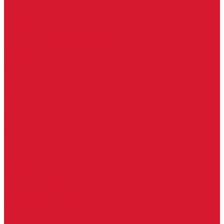
Услуги дизайнера
Консультация
Домофоны, СКУД
Консультация по домофонам и СКУД
Установка домофонов, СКУД
Гарантия
Производители
Компания
Статьи
Политика конфиденциальности
Сертификаты
Отзывы
Контакты
...
Каталог товаров
Замки
Электронные замки Smart Lock
Цилиндровый механизм
Врезные замки
Накладные замки
Замки для китайских дверей
Замки для пластиковых, алюминиевых дверей
Врезные замки в сборе (ручка + цилиндр)
Замки для рольставней
Замки для финских дверей