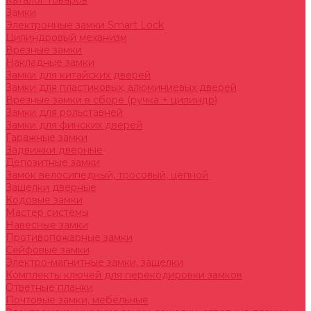
Каталог товаров
Замки
Электронные замки Smart Lock
Цилиндровый механизм
Врезные замки
Накладные замки
Замки для китайских дверей
Замки для пластиковых, алюминиевых дверей
Врезные замки в сборе (ручка + цилиндр)
Замки для рольставней
Замки для финских дверей
Гаражные замки
Задвижки дверные
Депозитные замки
Замок велосипедный, тросовый, цепной
Защелки дверные
Кодовые замки
Мастер системы
Навесные замки
Противопожарные замки
Сейфовые замки
Электро-магнитные замки, защелки
Комплекты ключей для перекодировки замков
Ответные планки
Почтовые замки, мебельные