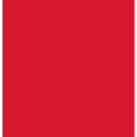
Гаражные замки
Задвижки дверные
Депозитные замки
Замок велосипедный, тросовый, цепной
Защелки дверные
Кодовые замки
Мастер системы
Навесные замки
Противопожарные замки
Сейфовые замки
Электро-магнитные замки, защелки
Комплекты ключей для перекодировки замков
Ответные планки
Почтовые замки, мебельные
Электромеханические замки, защелки, ответные планки
Фурнитура дверная
Ригели
Броненакладки
Глазки, оптика
Дверные цифры, номера
Декоративные накладки, WC-комплекты
Ключницы
Петли, шарниры
Петли