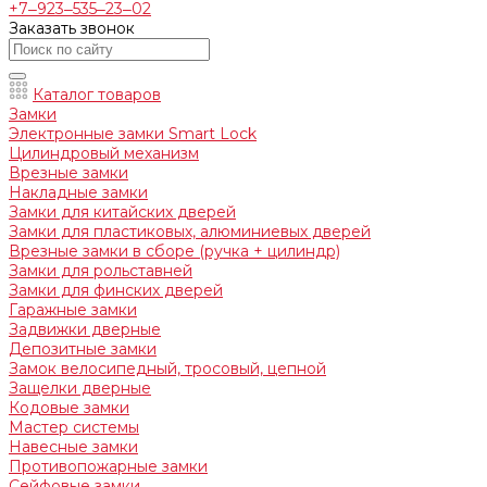
+7‒923‒535‒23‒02
Заказать звонок
Каталог товаров
Замки
Электронные замки Smart Lock
Цилиндровый механизм
Врезные замки
Накладные замки
Замки для китайских дверей
Замки для пластиковых, алюминиевых дверей
Врезные замки в сборе (ручка + цилиндр)
Замки для рольставней
Замки для финских дверей
Гаражные замки
Задвижки дверные
Депозитные замки
Замок велосипедный, тросовый, цепной
Защелки дверные
Кодовые замки
Мастер системы
Навесные замки
Противопожарные замки
Сейфовые замки