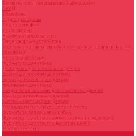
Регистраторы, камеры видеонаблюдения
СКУД
Домофоны
Аудио домофоны
Видео домофоны
IP-домофоны
Вызывная видео-панель
Переговорные устройства
Изделия под заказ (витражи, козырьки, изделия по вашим
размерам)
Ворота, шлагбаумы
Фурнитура для стекла
Доводчики для стеклянных дверей
Зажимные профили для стекла
Замки для стеклянных дверей
Крепления для стекла
Раздвижные системы для стеклянных дверей
Ручки для стеклянных дверей
Системы маятниковых дверей
Спайдеры и фурнитура для козырьков
Фурнитура для душевых кабин
Фурнитура для стеклянных межкомнатных дверей
Фурнитура для стеклянных ограждений
Мастер системы
Услуги