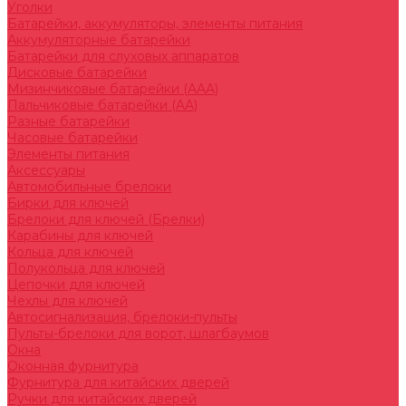
Уголки
Батарейки, аккумуляторы, элементы питания
Аккумуляторные батарейки
Батарейки для слуховых аппаратов
Дисковые батарейки
Мизинчиковые батарейки (AAA)
Пальчиковые батарейки (AA)
Разные батарейки
Часовые батарейки
Элементы питания
Аксессуары
Автомобильные брелоки
Бирки для ключей
Брелоки для ключей (Брелки)
Карабины для ключей
Кольца для ключей
Полукольца для ключей
Цепочки для ключей
Чехлы для ключей
Автосигнализация, брелоки-пульты
Пульты-брелоки для ворот, шлагбаумов
Окна
Оконная фурнитура
Фурнитура для китайских дверей
Ручки для китайских дверей