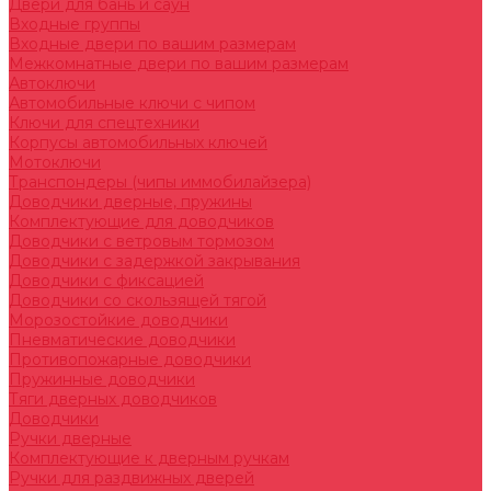
Двери для бань и саун
Входные группы
Входные двери по вашим размерам
Межкомнатные двери по вашим размерам
Автоключи
Автомобильные ключи с чипом
Ключи для спецтехники
Корпусы автомобильных ключей
Мотоключи
Транспондеры (чипы иммобилайзера)
Доводчики дверные, пружины
Комплектующие для доводчиков
Доводчики с ветровым тормозом
Доводчики с задержкой закрывания
Доводчики с фиксацией
Доводчики со скользящей тягой
Морозостойкие доводчики
Пневматические доводчики
Противопожарные доводчики
Пружинные доводчики
Тяги дверных доводчиков
Доводчики
Ручки дверные
Комплектующие к дверным ручкам
Ручки для раздвижных дверей