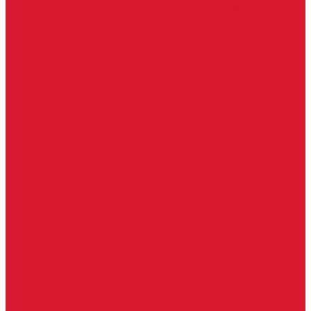
Изделия под заказ (витражи, козырьки, изделия по вашим
размерам)
Ворота, шлагбаумы
Фурнитура для стекла
Доводчики для стеклянных дверей
Скрытые напольные доводчики для дверей
Зажимные профили для стекла
Зажимной 76 мм
Зажимной профиль 40 мм
Зажимные профили для стекла 100 мм
Опорный профиль для стекла
Замки для стеклянных дверей
Замки механические для стекла
Ответные части под замок
Крепления для стекла
«Точки Россия»
Крепления для стекла «Классика»
Серия «Соединители»
Раздвижные системы для стеклянных дверей
Аура система для раздвижных дверей
Серия &quot;Гармоника&quot; система для раздвижных
дверей
Серия &quot;Дельта&quot;
Серия &quot;Дельта+&quot;
Серия «Вектор мини»