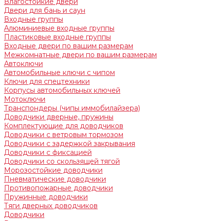
Влагостойкие двери
Двери для бань и саун
Входные группы
Алюминиевые входные группы
Пластиковые входные группы
Входные двери по вашим размерам
Межкомнатные двери по вашим размерам
Автоключи
Автомобильные ключи с чипом
Ключи для спецтехники
Корпусы автомобильных ключей
Мотоключи
Транспондеры (чипы иммобилайзера)
Доводчики дверные, пружины
Комплектующие для доводчиков
Доводчики с ветровым тормозом
Доводчики с задержкой закрывания
Доводчики с фиксацией
Доводчики со скользящей тягой
Морозостойкие доводчики
Пневматические доводчики
Противопожарные доводчики
Пружинные доводчики
Тяги дверных доводчиков
Доводчики