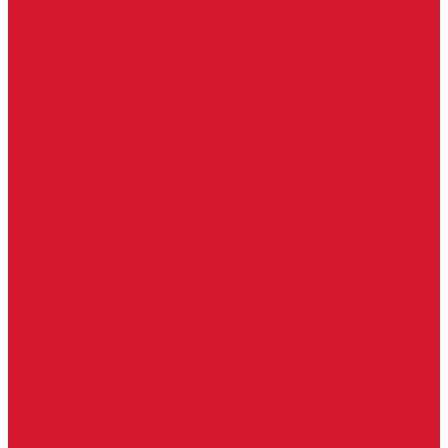
Шарниры
Пороги дверные, упоры дверные
Почтовые ящики
Разное
Доводчики дверные, пружины
Доводчики с ветровым тормозом
Доводчики с задержкой закрывания
Доводчики с фиксацией
Доводчики со скользящей тягой
Морозостойкие доводчики
Пневматические доводчики
Противопожарные доводчики
Пружинные доводчики
Тяги дверных доводчиков
Уличные доводчики
Уплотнители резиновые для дверей
Фурнитура для пластиковых, алюминиевых дверей и окон
Фурнитура для раздвижных дверей
Фурнитура для финских дверей
Шпингалеты, засовы
Ручки дверные
Ручки кнобы
Ручки кнопки
Ручки на планке
Ручки раздельные, комплект