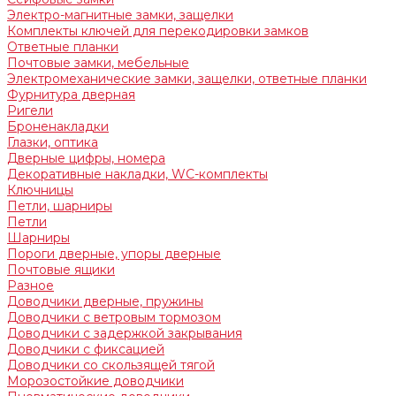
Электро-магнитные замки, защелки
Комплекты ключей для перекодировки замков
Ответные планки
Почтовые замки, мебельные
Электромеханические замки, защелки, ответные планки
Фурнитура дверная
Ригели
Броненакладки
Глазки, оптика
Дверные цифры, номера
Декоративные накладки, WC-комплекты
Ключницы
Петли, шарниры
Петли
Шарниры
Пороги дверные, упоры дверные
Почтовые ящики
Разное
Доводчики дверные, пружины
Доводчики с ветровым тормозом
Доводчики с задержкой закрывания
Доводчики с фиксацией
Доводчики со скользящей тягой
Морозостойкие доводчики