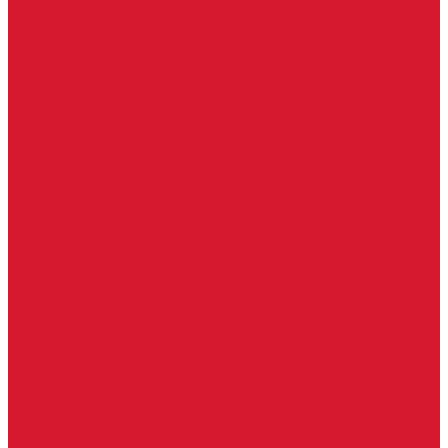
Ручки скобы
Двери, арки, люки, перегородки
Межкомнатные двери
Входные двери
Противопожарные двери
Противопожарные алюминиевые двери
Противопожарные деревянные двери
Противопожарные металлические двери (ДМП)
Противопожарные пластиковые двери
Офисные двери
Влагостойкие двери
Двери для бань и саун
Входные группы
Алюминиевые входные группы
Пластиковые входные группы
Входные двери по вашим размерам
Межкомнатные двери по вашим размерам
Автоключи
Автомобильные ключи с чипом
Ключи для спецтехники
Корпусы автомобильных ключей
Мотоключи
Транспондеры (чипы иммобилайзера)
Доводчики дверные, пружины
Комплектующие для доводчиков