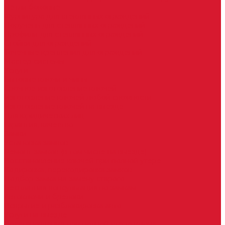
Петли боковые
Фурнитура для стеклянных ограждений
Поручень для стеклянных ограждений
Профили для стеклянных ограждений
Стойки для ограждений
Точечные крепления для ограждений
Мастер системы
Услуги
Бытовые ключи и чипы
Срочное изготовление ключей
Изготовление ключей любой сложности
Изготовление ключей на выезде
Для юридических лиц
Гарантия, качество
Замки
Установка замков
Ремонт замков (в том числе на выезде)
Восстановление ключей при полной утере
Кодировка, перекодировка замков
Подбор замка на замену старого
Бесплатная консультация по замкам
Автоключи и брелоки
Вскрытие и разблокировка авто
Услуги на выезде
Восстановление при полной утере ключа