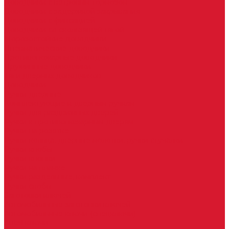
Доводчики с ветровым тормозом
Доводчики с задержкой закрывания
Доводчики с фиксацией
Доводчики со скользящей тягой
Морозостойкие доводчики
Пневматические доводчики
Противопожарные доводчики
Пружинные доводчики
Тяги дверных доводчиков
Доводчики
Ручки дверные
Комплектующие к дверным ручкам
Ручки для раздвижных дверей
Ручки к противопожарным дверям
Ручки на розетке
Ручки-кольца, дверные молотки, ручки стучалки
Ручки кнобы
Ручки кнопки
Ручки на планке
Ручки раздельные, комплект
Ручки скобы
Заготовки ключей
Автомобильные заготовки ключей
Автомобильные ключи (спецключи)
Autel ключи