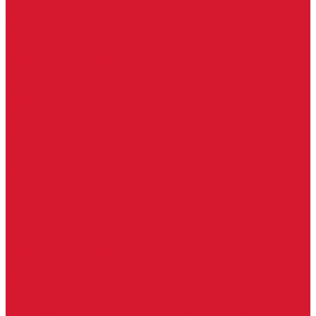
Серия Вектор
Ручки для стеклянных дверей
Ручка для стеклянной двери с замком
Ручки &quot;Лайт&quot; тонкостенные
Ручки для бань и саун
Ручки офисные
Ручки под заказ
Ручки-кнобы
Системы маятниковых дверей
Серия «Вектор»
Системы маятниковых дверей «Классика»
Спайдеры и фурнитура для козырьков
Спайдеры для стекла
Фурнитура для стеклянных козырьков
Фурнитура для душевых кабин
Акваслайд душевая кабина
Коннекторы для душевых кабин
Петли без реза уплотнителя
Петли для душевых кабин
Профили для душевых кабин
Профиль уплотнительный ПВХ
Штанги для душевой кабины из стекла
Фурнитура для стеклянных межкомнатных дверей
Алюминиевые коробки для стеклянных дверей
Замки для стеклянных дверей с нажимной ручкой