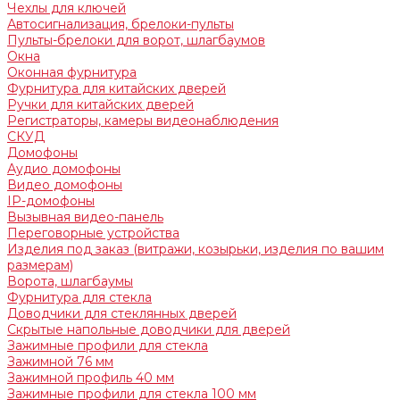
Чехлы для ключей
Автосигнализация, брелоки-пульты
Пульты-брелоки для ворот, шлагбаумов
Окна
Оконная фурнитура
Фурнитура для китайских дверей
Ручки для китайских дверей
Регистраторы, камеры видеонаблюдения
СКУД
Домофоны
Аудио домофоны
Видео домофоны
IP-домофоны
Вызывная видео-панель
Переговорные устройства
Изделия под заказ (витражи, козырьки, изделия по вашим
размерам)
Ворота, шлагбаумы
Фурнитура для стекла
Доводчики для стеклянных дверей
Скрытые напольные доводчики для дверей
Зажимные профили для стекла
Зажимной 76 мм
Зажимной профиль 40 мм
Зажимные профили для стекла 100 мм