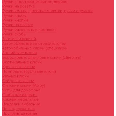
Ручки к противопожарным дверям
Ручки на розетке
Ручки-кольца, дверные молотки, ручки стучалки
Ручки кнобы
Ручки кнопки
Ручки на планке
Ручки раздельные, комплект
Ручки скобы
Заготовки ключей
Автомобильные заготовки ключей
Автомобильные ключи (спецключи)
Английские ключи
Бородковые, флажковые ключи (Дверняк)
Вертикальные ключи
Крестовые ключи
Помповые, трубчатые ключи
Разные ключи
Сейфовые ключи
Финские ключи (Abloy)
Чипы для домофона
Скобяные изделия
Крючки мебельные
Накладки амбарные
Полкодержатели
Пружины дверные