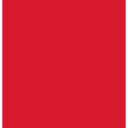
Часовые батарейки
Элементы питания
Аксессуары
Автомобильные брелоки
Бирки для ключей
Брелоки для ключей (Брелки)
Карабины для ключей
Кольца для ключей
Полукольца для ключей
Цепочки для ключей
Чехлы для ключей
Автосигнализация, брелоки-пульты
Пульты-брелоки для ворот, шлагбаумов
Окна
Оконная фурнитура
Фурнитура для китайских дверей
Ручки для китайских дверей
Регистраторы, камеры видеонаблюдения
СКУД
Домофоны
Аудио домофоны
Видео домофоны
IP-домофоны
Вызывная видео-панель
Переговорные устройства