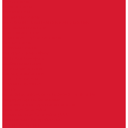
Keydiy ключи
Lonsdor ключи
Xhorse ключи
Английские ключи
Бородковые, флажковые ключи (Дверняк)
Вертикальные ключи
Крестовые ключи
Помповые, трубчатые ключи
Разные ключи
Сейфовые ключи
Финские ключи (Abloy)
Чипы для домофона
Скобяные изделия
Крючки мебельные
Накладки амбарные
Полкодержатели
Пружины дверные
Уголки
Батарейки, аккумуляторы, элементы питания
Аккумуляторные батарейки
Батарейки для слуховых аппаратов
Дисковые батарейки
Мизинчиковые батарейки (AAA)
Пальчиковые батарейки (AA)
Разные батарейки