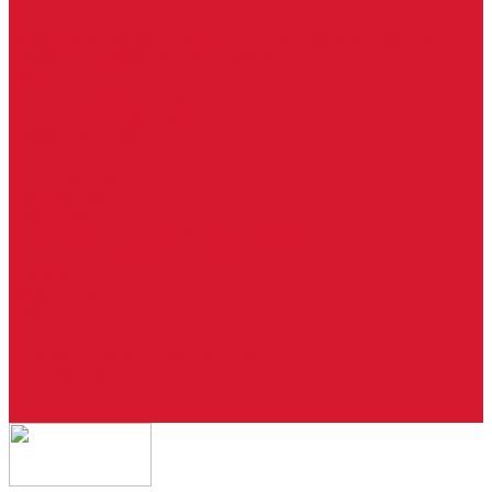
Ремонт брелоков (кнопки, дисплеи)
Программирование и нарезка автомобильных ключей
Ремонт замков и ключей зажигания
Двери, ворота
Установка дверей, ворот
Доставка дверей, ворот
Ремонт дверей, ворот
Подбор замков и фурнитуры
Услуги дизайнера
Консультация
Домофоны, СКУД
Консультация по домофонам и СКУД
Установка домофонов, СКУД
Гарантия
Производители
Компания
Статьи
Политика конфиденциальности
Сертификаты
Отзывы
Контакты