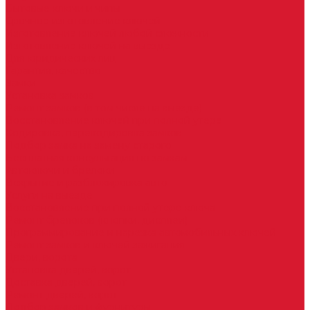
Бытовые ключи и чипы
Срочное изготовление ключей
Изготовление ключей любой сложности
Изготовление ключей на выезде
Для юридических лиц
Гарантия, качество
Замки
Установка замков
Ремонт замков (в том числе на выезде)
Восстановление ключей при полной утере
Кодировка, перекодировка замков
Подбор замка на замену старого
Бесплатная консультация по замкам
Автоключи и брелоки
Вскрытие и разблокировка авто
Услуги на выезде
Восстановление при полной утере ключа
Ремонт брелоков (кнопки, дисплеи)
Программирование и нарезка автомобильных ключей
Ремонт замков и ключей зажигания
Двери, ворота
Установка дверей, ворот
Доставка дверей, ворот
Ремонт дверей, ворот
Подбор замков и фурнитуры