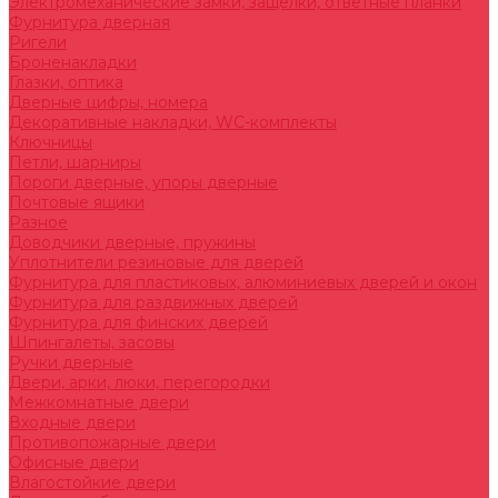
Электромеханические замки, защелки, ответные планки
Фурнитура дверная
Ригели
Броненакладки
Глазки, оптика
Дверные цифры, номера
Декоративные накладки, WC-комплекты
Ключницы
Петли, шарниры
Пороги дверные, упоры дверные
Почтовые ящики
Разное
Доводчики дверные, пружины
Уплотнители резиновые для дверей
Фурнитура для пластиковых, алюминиевых дверей и окон
Фурнитура для раздвижных дверей
Фурнитура для финских дверей
Шпингалеты, засовы
Ручки дверные
Двери, арки, люки, перегородки
Межкомнатные двери
Входные двери
Противопожарные двери
Офисные двери
Влагостойкие двери