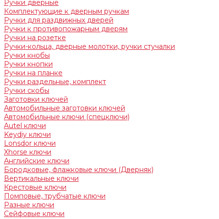
Ручки дверные
Комплектующие к дверным ручкам
Ручки для раздвижных дверей
Ручки к противопожарным дверям
Ручки на розетке
Ручки-кольца, дверные молотки, ручки стучалки
Ручки кнобы
Ручки кнопки
Ручки на планке
Ручки раздельные, комплект
Ручки скобы
Заготовки ключей
Автомобильные заготовки ключей
Автомобильные ключи (спецключи)
Autel ключи
Keydiy ключи
Lonsdor ключи
Xhorse ключи
Английские ключи
Бородковые, флажковые ключи (Дверняк)
Вертикальные ключи
Крестовые ключи
Помповые, трубчатые ключи
Разные ключи
Сейфовые ключи