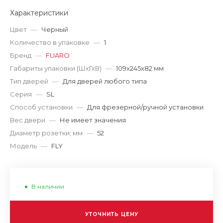
Характеристики
Цвет
—
Черный
Количество в упаковке
—
1
Бренд
—
FUARO
Габариты упаковки (ШхГхВ)
—
109x245x82 мм
Тип дверей
—
Для дверей любого типа
Серия
—
SL
Способ установки
—
Для фрезерной/ручной установки
Вес двери
—
Не имеет значения
Диаметр розетки, мм
—
52
Модель
—
FLY
В наличии
УТОЧНИТЬ ЦЕНУ