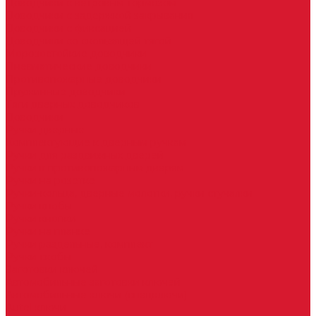
Доводчики с ветровым тормозом
Доводчики с задержкой закрывания
Доводчики с фиксацией
Доводчики со скользящей тягой
Морозостойкие доводчики
Пневматические доводчики
Противопожарные доводчики
Пружинные доводчики
Тяги дверных доводчиков
Доводчики
Ручки дверные
Комплектующие к дверным ручкам
Ручки для раздвижных дверей
Ручки к противопожарным дверям
Ручки на розетке
Ручки-кольца, дверные молотки, ручки стучалки
Ручки кнобы
Ручки кнопки
Ручки на планке
Ручки раздельные, комплект
Ручки скобы
Заготовки ключей
Автомобильные заготовки ключей
Автомобильные ключи (спецключи)
Autel ключи