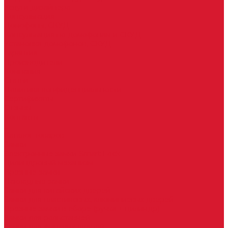
Услуги дизайнера
Консультация
Домофоны, СКУД
Консультация по домофонам и СКУД
Установка домофонов, СКУД
Гарантия
Производители
Компания
Статьи
Политика конфиденциальности
Сертификаты
Отзывы
Контакты
...
Каталог товаров
Замки
Электронные замки Smart Lock
Цилиндровый механизм
Врезные замки
Накладные замки
Замки для китайских дверей
Замки для пластиковых, алюминиевых дверей
Врезные замки в сборе (ручка + цилиндр)
Замки для рольставней
Замки для финских дверей