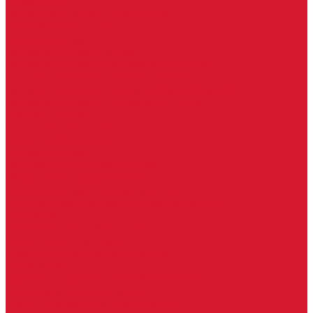
Ручки скобы
Двери, арки, люки, перегородки
Межкомнатные двери
Входные двери
Противопожарные двери
Противопожарные алюминиевые двери
Противопожарные деревянные двери
Противопожарные металлические двери (ДМП)
Противопожарные пластиковые двери
Офисные двери
Влагостойкие двери
Двери для бань и саун
Входные группы
Алюминиевые входные группы
Пластиковые входные группы
Входные двери по вашим размерам
Межкомнатные двери по вашим размерам
Автоключи
Автомобильные ключи с чипом
Ключи для спецтехники
Корпусы автомобильных ключей
Мотоключи
Транспондеры (чипы иммобилайзера)
Доводчики дверные, пружины
Комплектующие для доводчиков