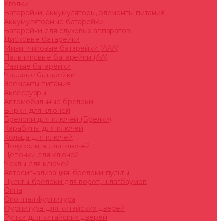
Уголки
Батарейки, аккумуляторы, элементы питания
Аккумуляторные батарейки
Батарейки для слуховых аппаратов
Дисковые батарейки
Мизинчиковые батарейки (AAA)
Пальчиковые батарейки (AA)
Разные батарейки
Часовые батарейки
Элементы питания
Аксессуары
Автомобильные брелоки
Бирки для ключей
Брелоки для ключей (Брелки)
Карабины для ключей
Кольца для ключей
Полукольца для ключей
Цепочки для ключей
Чехлы для ключей
Автосигнализация, брелоки-пульты
Пульты-брелоки для ворот, шлагбаумов
Окна
Оконная фурнитура
Фурнитура для китайских дверей
Ручки для китайских дверей