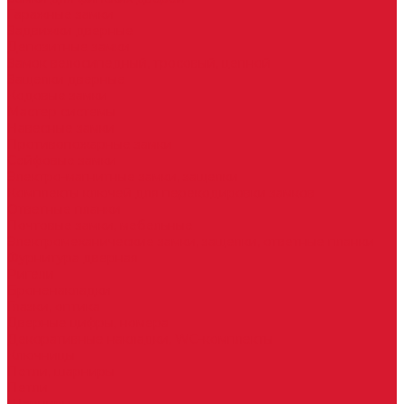
Гаражные замки
Задвижки дверные
Депозитные замки
Замок велосипедный, тросовый, цепной
Защелки дверные
Кодовые замки
Мастер системы
Навесные замки
Противопожарные замки
Сейфовые замки
Электро-магнитные замки, защелки
Комплекты ключей для перекодировки замков
Ответные планки
Почтовые замки, мебельные
Электромеханические замки, защелки, ответные планки
Фурнитура дверная
Ригели
Броненакладки
Глазки, оптика
Дверные цифры, номера
Декоративные накладки, WC-комплекты
Ключницы
Петли, шарниры
Петли