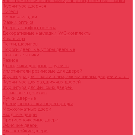
Электромеханические замки, защелки, ответные планки
Фурнитура дверная
Ригели
Броненакладки
Глазки, оптика
Дверные цифры, номера
Декоративные накладки, WC-комплекты
Ключницы
Петли, шарниры
Пороги дверные, упоры дверные
Почтовые ящики
Разное
Доводчики дверные, пружины
Уплотнители резиновые для дверей
Фурнитура для пластиковых, алюминиевых дверей и окон
Фурнитура для раздвижных дверей
Фурнитура для финских дверей
Шпингалеты, засовы
Ручки дверные
Двери, арки, люки, перегородки
Межкомнатные двери
Входные двери
Противопожарные двери
Офисные двери
Влагостойкие двери