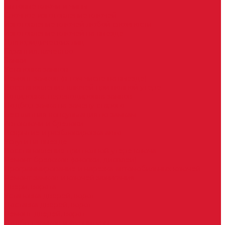
Бытовые ключи и чипы
Срочное изготовление ключей
Изготовление ключей любой сложности
Изготовление ключей на выезде
Для юридических лиц
Гарантия, качество
Замки
Установка замков
Ремонт замков (в том числе на выезде)
Восстановление ключей при полной утере
Кодировка, перекодировка замков
Подбор замка на замену старого
Бесплатная консультация по замкам
Автоключи и брелоки
Вскрытие и разблокировка авто
Услуги на выезде
Восстановление при полной утере ключа
Ремонт брелоков (кнопки, дисплеи)
Программирование и нарезка автомобильных ключей
Ремонт замков и ключей зажигания
Двери, ворота
Установка дверей, ворот
Доставка дверей, ворот
Ремонт дверей, ворот
Подбор замков и фурнитуры