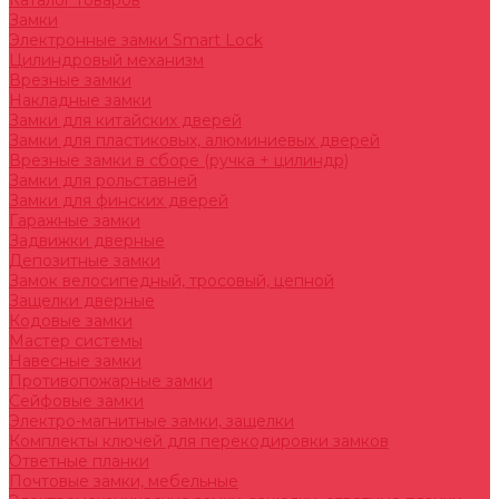
Каталог товаров
Замки
Электронные замки Smart Lock
Цилиндровый механизм
Врезные замки
Накладные замки
Замки для китайских дверей
Замки для пластиковых, алюминиевых дверей
Врезные замки в сборе (ручка + цилиндр)
Замки для рольставней
Замки для финских дверей
Гаражные замки
Задвижки дверные
Депозитные замки
Замок велосипедный, тросовый, цепной
Защелки дверные
Кодовые замки
Мастер системы
Навесные замки
Противопожарные замки
Сейфовые замки
Электро-магнитные замки, защелки
Комплекты ключей для перекодировки замков
Ответные планки
Почтовые замки, мебельные