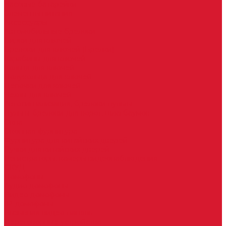
Часовые батарейки
Элементы питания
Аксессуары
Автомобильные брелоки
Бирки для ключей
Брелоки для ключей (Брелки)
Карабины для ключей
Кольца для ключей
Полукольца для ключей
Цепочки для ключей
Чехлы для ключей
Автосигнализация, брелоки-пульты
Пульты-брелоки для ворот, шлагбаумов
Окна
Оконная фурнитура
Фурнитура для китайских дверей
Ручки для китайских дверей
Регистраторы, камеры видеонаблюдения
СКУД
Домофоны
Аудио домофоны
Видео домофоны
IP-домофоны
Вызывная видео-панель
Переговорные устройства