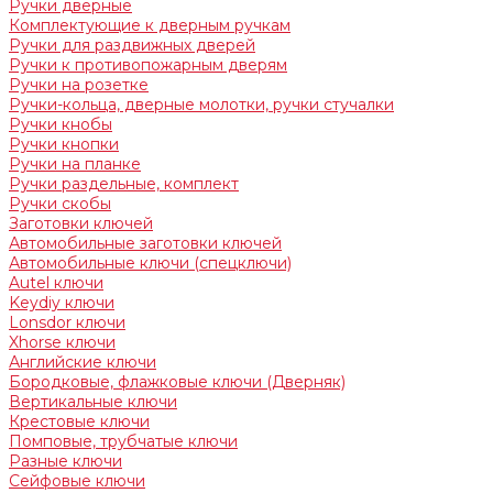
Ручки дверные
Комплектующие к дверным ручкам
Ручки для раздвижных дверей
Ручки к противопожарным дверям
Ручки на розетке
Ручки-кольца, дверные молотки, ручки стучалки
Ручки кнобы
Ручки кнопки
Ручки на планке
Ручки раздельные, комплект
Ручки скобы
Заготовки ключей
Автомобильные заготовки ключей
Автомобильные ключи (спецключи)
Autel ключи
Keydiy ключи
Lonsdor ключи
Xhorse ключи
Английские ключи
Бородковые, флажковые ключи (Дверняк)
Вертикальные ключи
Крестовые ключи
Помповые, трубчатые ключи
Разные ключи
Сейфовые ключи