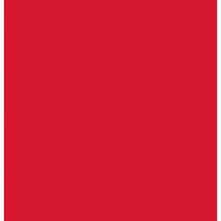
Keydiy ключи
Lonsdor ключи
Xhorse ключи
Английские ключи
Бородковые, флажковые ключи (Дверняк)
Вертикальные ключи
Крестовые ключи
Помповые, трубчатые ключи
Разные ключи
Сейфовые ключи
Финские ключи (Abloy)
Чипы для домофона
Скобяные изделия
Крючки мебельные
Накладки амбарные
Полкодержатели
Пружины дверные
Уголки
Батарейки, аккумуляторы, элементы питания
Аккумуляторные батарейки
Батарейки для слуховых аппаратов
Дисковые батарейки
Мизинчиковые батарейки (AAA)
Пальчиковые батарейки (AA)
Разные батарейки