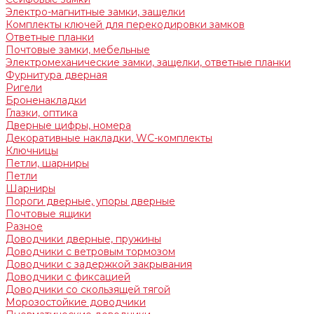
Электро-магнитные замки, защелки
Комплекты ключей для перекодировки замков
Ответные планки
Почтовые замки, мебельные
Электромеханические замки, защелки, ответные планки
Фурнитура дверная
Ригели
Броненакладки
Глазки, оптика
Дверные цифры, номера
Декоративные накладки, WC-комплекты
Ключницы
Петли, шарниры
Петли
Шарниры
Пороги дверные, упоры дверные
Почтовые ящики
Разное
Доводчики дверные, пружины
Доводчики с ветровым тормозом
Доводчики с задержкой закрывания
Доводчики с фиксацией
Доводчики со скользящей тягой
Морозостойкие доводчики