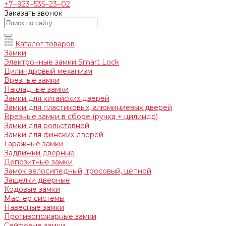
+7‒923‒535‒23‒02
Заказать звонок
Каталог товаров
Замки
Электронные замки Smart Lock
Цилиндровый механизм
Врезные замки
Накладные замки
Замки для китайских дверей
Замки для пластиковых, алюминиевых дверей
Врезные замки в сборе (ручка + цилиндр)
Замки для рольставней
Замки для финских дверей
Гаражные замки
Задвижки дверные
Депозитные замки
Замок велосипедный, тросовый, цепной
Защелки дверные
Кодовые замки
Мастер системы
Навесные замки
Противопожарные замки
Сейфовые замки