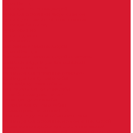
Серия Вектор
Ручки для стеклянных дверей
Ручка для стеклянной двери с замком
Ручки &quot;Лайт&quot; тонкостенные
Ручки для бань и саун
Ручки офисные
Ручки под заказ
Ручки-кнобы
Системы маятниковых дверей
Серия «Вектор»
Системы маятниковых дверей «Классика»
Спайдеры и фурнитура для козырьков
Спайдеры для стекла
Фурнитура для стеклянных козырьков
Фурнитура для душевых кабин
Акваслайд душевая кабина
Коннекторы для душевых кабин
Петли без реза уплотнителя
Петли для душевых кабин
Профили для душевых кабин
Профиль уплотнительный ПВХ
Штанги для душевой кабины из стекла
Фурнитура для стеклянных межкомнатных дверей
Алюминиевые коробки для стеклянных дверей
Замки для стеклянных дверей с нажимной ручкой