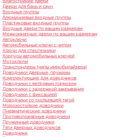
Влагостойкие двери
Двери для бань и саун
Входные группы
Алюминиевые входные группы
Пластиковые входные группы
Входные двери по вашим размерам
Межкомнатные двери по вашим размерам
Автоключи
Автомобильные ключи с чипом
Ключи для спецтехники
Корпусы автомобильных ключей
Мотоключи
Транспондеры (чипы иммобилайзера)
Доводчики дверные, пружины
Комплектующие для доводчиков
Доводчики с ветровым тормозом
Доводчики с задержкой закрывания
Доводчики с фиксацией
Доводчики со скользящей тягой
Морозостойкие доводчики
Пневматические доводчики
Противопожарные доводчики
Пружинные доводчики
Тяги дверных доводчиков
Доводчики