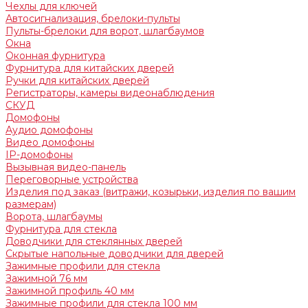
Чехлы для ключей
Автосигнализация, брелоки-пульты
Пульты-брелоки для ворот, шлагбаумов
Окна
Оконная фурнитура
Фурнитура для китайских дверей
Ручки для китайских дверей
Регистраторы, камеры видеонаблюдения
СКУД
Домофоны
Аудио домофоны
Видео домофоны
IP-домофоны
Вызывная видео-панель
Переговорные устройства
Изделия под заказ (витражи, козырьки, изделия по вашим
размерам)
Ворота, шлагбаумы
Фурнитура для стекла
Доводчики для стеклянных дверей
Скрытые напольные доводчики для дверей
Зажимные профили для стекла
Зажимной 76 мм
Зажимной профиль 40 мм
Зажимные профили для стекла 100 мм