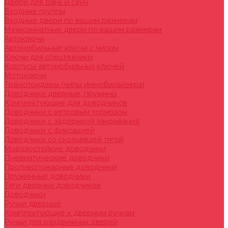
Двери для бань и саун
Входные группы
Входные двери по вашим размерам
Межкомнатные двери по вашим размерам
Автоключи
Автомобильные ключи с чипом
Ключи для спецтехники
Корпусы автомобильных ключей
Мотоключи
Транспондеры (чипы иммобилайзера)
Доводчики дверные, пружины
Комплектующие для доводчиков
Доводчики с ветровым тормозом
Доводчики с задержкой закрывания
Доводчики с фиксацией
Доводчики со скользящей тягой
Морозостойкие доводчики
Пневматические доводчики
Противопожарные доводчики
Пружинные доводчики
Тяги дверных доводчиков
Доводчики
Ручки дверные
Комплектующие к дверным ручкам
Ручки для раздвижных дверей