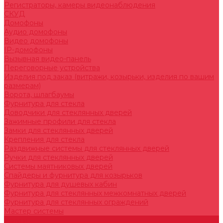
Регистраторы, камеры видеонаблюдения
СКУД
Домофоны
Аудио домофоны
Видео домофоны
IP-домофоны
Вызывная видео-панель
Переговорные устройства
Изделия под заказ (витражи, козырьки, изделия по вашим
размерам)
Ворота, шлагбаумы
Фурнитура для стекла
Доводчики для стеклянных дверей
Зажимные профили для стекла
Замки для стеклянных дверей
Крепления для стекла
Раздвижные системы для стеклянных дверей
Ручки для стеклянных дверей
Системы маятниковых дверей
Спайдеры и фурнитура для козырьков
Фурнитура для душевых кабин
Фурнитура для стеклянных межкомнатных дверей
Фурнитура для стеклянных ограждений
Мастер системы
Услуги