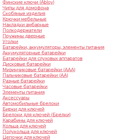
Финские ключи (Abloy)
Чипы для домофона
Скобяные изделия
Крючки мебельные
Накладки амбарные
Полкодержатели
Пружины дверные
Уголки
Батарейки, аккумуляторы, элементы питания
Аккумуляторные батарейки
Батарейки для слуховых аппаратов
Дисковые батарейки
Мизинчиковые батарейки (AAA)
Пальчиковые батарейки (AA)
Разные батарейки
Часовые батарейки
Элементы питания
Аксессуары
Автомобильные брелоки
Бирки для ключей
Брелоки для ключей (Брелки)
Карабины для ключей
Кольца для ключей
Полукольца для ключей
Цепочки для ключей