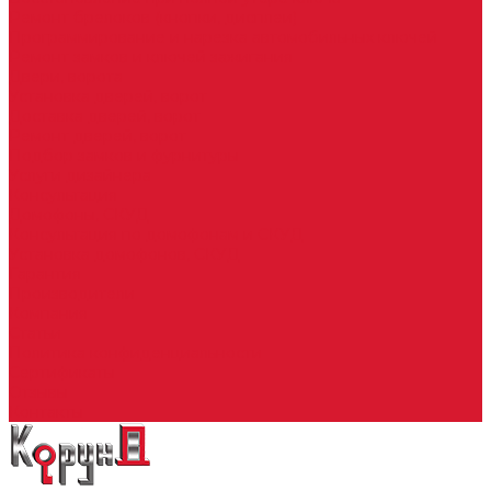
Ремонт брелоков (кнопки, дисплеи)
Программирование и нарезка автомобильных ключей
Ремонт замков и ключей зажигания
Двери, ворота
Установка дверей, ворот
Доставка дверей, ворот
Ремонт дверей, ворот
Подбор замков и фурнитуры
Услуги дизайнера
Консультация
Домофоны, СКУД
Консультация по домофонам и СКУД
Установка домофонов, СКУД
Гарантия
Производители
Компания
Статьи
Политика конфиденциальности
Сертификаты
Отзывы
Контакты