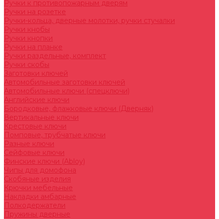
Ручки к противопожарным дверям
Ручки на розетке
Ручки-кольца, дверные молотки, ручки стучалки
Ручки кнобы
Ручки кнопки
Ручки на планке
Ручки раздельные, комплект
Ручки скобы
Заготовки ключей
Автомобильные заготовки ключей
Автомобильные ключи (спецключи)
Английские ключи
Бородковые, флажковые ключи (Дверняк)
Вертикальные ключи
Крестовые ключи
Помповые, трубчатые ключи
Разные ключи
Сейфовые ключи
Финские ключи (Abloy)
Чипы для домофона
Скобяные изделия
Крючки мебельные
Накладки амбарные
Полкодержатели
Пружины дверные