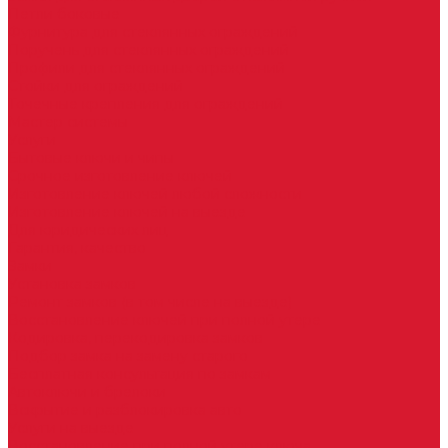
Петли боковые
Фурнитура для стеклянных ограждений
Поручень для стеклянных ограждений
Профили для стеклянных ограждений
Стойки для ограждений
Точечные крепления для ограждений
Мастер системы
Услуги
Бытовые ключи и чипы
Срочное изготовление ключей
Изготовление ключей любой сложности
Изготовление ключей на выезде
Для юридических лиц
Гарантия, качество
Замки
Установка замков
Ремонт замков (в том числе на выезде)
Восстановление ключей при полной утере
Кодировка, перекодировка замков
Подбор замка на замену старого
Бесплатная консультация по замкам
Автоключи и брелоки
Вскрытие и разблокировка авто
Услуги на выезде
Восстановление при полной утере ключа