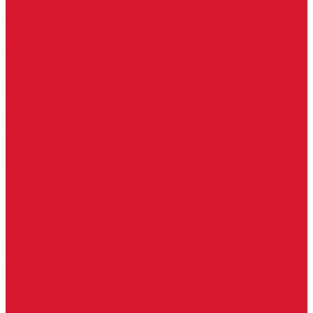
Изделия под заказ (витражи, козырьки, изделия по вашим
размерам)
Ворота, шлагбаумы
Фурнитура для стекла
Доводчики для стеклянных дверей
Скрытые напольные доводчики для дверей
Зажимные профили для стекла
Зажимной 76 мм
Зажимной профиль 40 мм
Зажимные профили для стекла 100 мм
Опорный профиль для стекла
Замки для стеклянных дверей
Замки механические для стекла
Ответные части под замок
Крепления для стекла
«Точки Россия»
Крепления для стекла «Классика»
Серия «Соединители»
Раздвижные системы для стеклянных дверей
Аура система для раздвижных дверей
Серия &quot;Гармоника&quot; система для раздвижных
дверей
Серия &quot;Дельта&quot;
Серия &quot;Дельта+&quot;
Серия «Вектор мини»