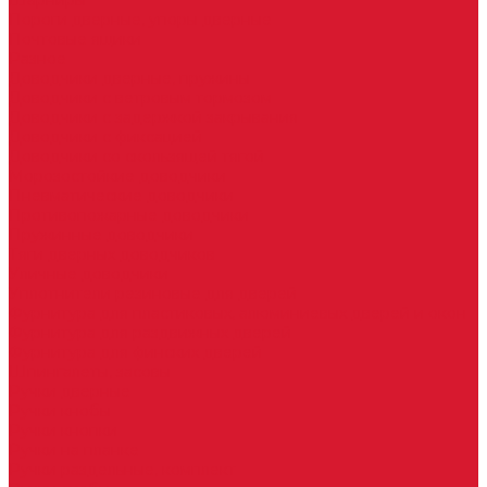
Шарниры
Пороги дверные, упоры дверные
Почтовые ящики
Разное
Доводчики дверные, пружины
Доводчики с ветровым тормозом
Доводчики с задержкой закрывания
Доводчики с фиксацией
Доводчики со скользящей тягой
Морозостойкие доводчики
Пневматические доводчики
Противопожарные доводчики
Пружинные доводчики
Тяги дверных доводчиков
Уличные доводчики
Уплотнители резиновые для дверей
Фурнитура для пластиковых, алюминиевых дверей и окон
Фурнитура для раздвижных дверей
Фурнитура для финских дверей
Шпингалеты, засовы
Ручки дверные
Ручки кнобы
Ручки кнопки
Ручки на планке
Ручки раздельные, комплект