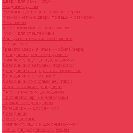
Двери для бань и саун
Входные группы
Входные двери по вашим размерам
Межкомнатные двери по вашим размерам
Автоключи
Автомобильные ключи с чипом
Ключи для спецтехники
Корпусы автомобильных ключей
Мотоключи
Транспондеры (чипы иммобилайзера)
Доводчики дверные, пружины
Комплектующие для доводчиков
Доводчики с ветровым тормозом
Доводчики с задержкой закрывания
Доводчики с фиксацией
Доводчики со скользящей тягой
Морозостойкие доводчики
Пневматические доводчики
Противопожарные доводчики
Пружинные доводчики
Тяги дверных доводчиков
Доводчики
Ручки дверные
Комплектующие к дверным ручкам
Ручки для раздвижных дверей