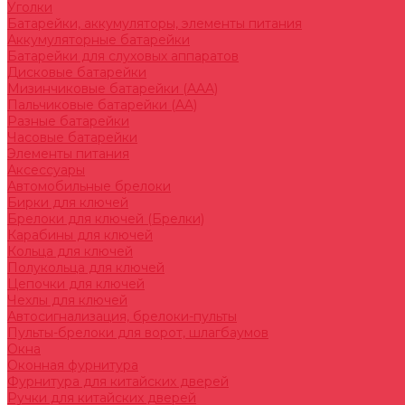
Уголки
Батарейки, аккумуляторы, элементы питания
Аккумуляторные батарейки
Батарейки для слуховых аппаратов
Дисковые батарейки
Мизинчиковые батарейки (AAA)
Пальчиковые батарейки (AA)
Разные батарейки
Часовые батарейки
Элементы питания
Аксессуары
Автомобильные брелоки
Бирки для ключей
Брелоки для ключей (Брелки)
Карабины для ключей
Кольца для ключей
Полукольца для ключей
Цепочки для ключей
Чехлы для ключей
Автосигнализация, брелоки-пульты
Пульты-брелоки для ворот, шлагбаумов
Окна
Оконная фурнитура
Фурнитура для китайских дверей
Ручки для китайских дверей