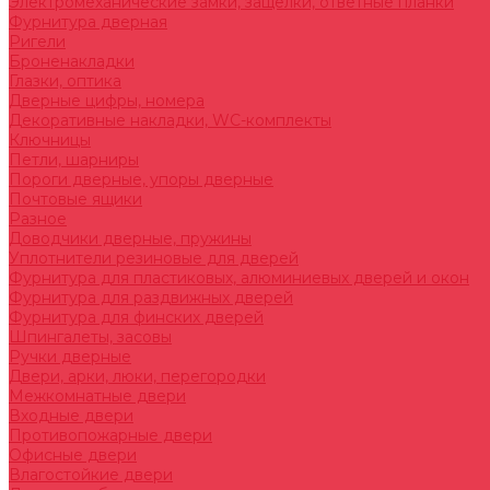
Электромеханические замки, защелки, ответные планки
Фурнитура дверная
Ригели
Броненакладки
Глазки, оптика
Дверные цифры, номера
Декоративные накладки, WC-комплекты
Ключницы
Петли, шарниры
Пороги дверные, упоры дверные
Почтовые ящики
Разное
Доводчики дверные, пружины
Уплотнители резиновые для дверей
Фурнитура для пластиковых, алюминиевых дверей и окон
Фурнитура для раздвижных дверей
Фурнитура для финских дверей
Шпингалеты, засовы
Ручки дверные
Двери, арки, люки, перегородки
Межкомнатные двери
Входные двери
Противопожарные двери
Офисные двери
Влагостойкие двери