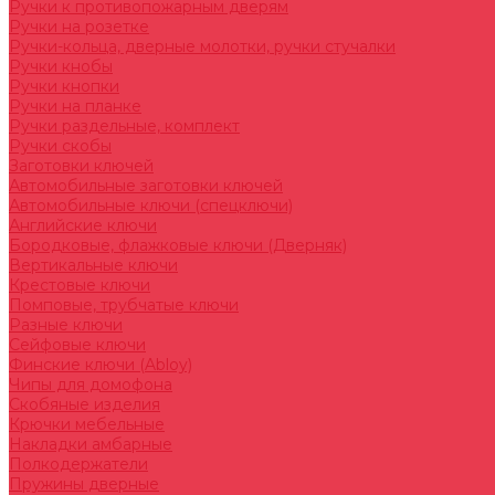
Ручки к противопожарным дверям
Ручки на розетке
Ручки-кольца, дверные молотки, ручки стучалки
Ручки кнобы
Ручки кнопки
Ручки на планке
Ручки раздельные, комплект
Ручки скобы
Заготовки ключей
Автомобильные заготовки ключей
Автомобильные ключи (спецключи)
Английские ключи
Бородковые, флажковые ключи (Дверняк)
Вертикальные ключи
Крестовые ключи
Помповые, трубчатые ключи
Разные ключи
Сейфовые ключи
Финские ключи (Abloy)
Чипы для домофона
Скобяные изделия
Крючки мебельные
Накладки амбарные
Полкодержатели
Пружины дверные