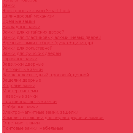
Каталог товаров
Замки
Электронные замки Smart Lock
Цилиндровый механизм
Врезные замки
Накладные замки
Замки для китайских дверей
Замки для пластиковых, алюминиевых дверей
Врезные замки в сборе (ручка + цилиндр)
Замки для рольставней
Замки для финских дверей
Гаражные замки
Задвижки дверные
Депозитные замки
Замок велосипедный, тросовый, цепной
Защелки дверные
Кодовые замки
Мастер системы
Навесные замки
Противопожарные замки
Сейфовые замки
Электро-магнитные замки, защелки
Комплекты ключей для перекодировки замков
Ответные планки
Почтовые замки, мебельные