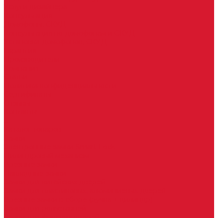
Услуги дизайнера
Консультация
Домофоны, СКУД
Консультация по домофонам и СКУД
Установка домофонов, СКУД
Гарантия
Производители
Компания
Статьи
Политика конфиденциальности
Сертификаты
Отзывы
Контакты
...
Каталог товаров
Замки
Электронные замки Smart Lock
Цилиндровый механизм
Врезные замки
Накладные замки
Замки для китайских дверей
Замки для пластиковых, алюминиевых дверей
Врезные замки в сборе (ручка + цилиндр)
Замки для рольставней
Замки для финских дверей