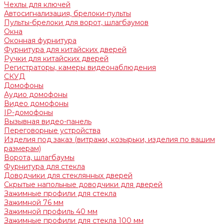
Чехлы для ключей
Автосигнализация, брелоки-пульты
Пульты-брелоки для ворот, шлагбаумов
Окна
Оконная фурнитура
Фурнитура для китайских дверей
Ручки для китайских дверей
Регистраторы, камеры видеонаблюдения
СКУД
Домофоны
Аудио домофоны
Видео домофоны
IP-домофоны
Вызывная видео-панель
Переговорные устройства
Изделия под заказ (витражи, козырьки, изделия по вашим
размерам)
Ворота, шлагбаумы
Фурнитура для стекла
Доводчики для стеклянных дверей
Скрытые напольные доводчики для дверей
Зажимные профили для стекла
Зажимной 76 мм
Зажимной профиль 40 мм
Зажимные профили для стекла 100 мм