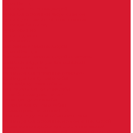
Серия Вектор
Ручки для стеклянных дверей
Ручка для стеклянной двери с замком
Ручки &quot;Лайт&quot; тонкостенные
Ручки для бань и саун
Ручки офисные
Ручки под заказ
Ручки-кнобы
Системы маятниковых дверей
Серия «Вектор»
Системы маятниковых дверей «Классика»
Спайдеры и фурнитура для козырьков
Спайдеры для стекла
Фурнитура для стеклянных козырьков
Фурнитура для душевых кабин
Акваслайд душевая кабина
Коннекторы для душевых кабин
Петли без реза уплотнителя
Петли для душевых кабин
Профили для душевых кабин
Профиль уплотнительный ПВХ
Штанги для душевой кабины из стекла
Фурнитура для стеклянных межкомнатных дверей
Алюминиевые коробки для стеклянных дверей
Замки для стеклянных дверей с нажимной ручкой