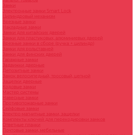
Каталог товаров
Замки
Электронные замки Smart Lock
Цилиндровый механизм
Врезные замки
Накладные замки
Замки для китайских дверей
Замки для пластиковых, алюминиевых дверей
Врезные замки в сборе (ручка + цилиндр)
Замки для рольставней
Замки для финских дверей
Гаражные замки
Задвижки дверные
Депозитные замки
Замок велосипедный, тросовый, цепной
Защелки дверные
Кодовые замки
Мастер системы
Навесные замки
Противопожарные замки
Сейфовые замки
Электро-магнитные замки, защелки
Комплекты ключей для перекодировки замков
Ответные планки
Почтовые замки, мебельные