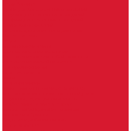
Петли боковые
Фурнитура для стеклянных ограждений
Поручень для стеклянных ограждений
Профили для стеклянных ограждений
Стойки для ограждений
Точечные крепления для ограждений
Мастер системы
Услуги
Бытовые ключи и чипы
Срочное изготовление ключей
Изготовление ключей любой сложности
Изготовление ключей на выезде
Для юридических лиц
Гарантия, качество
Замки
Установка замков
Ремонт замков (в том числе на выезде)
Восстановление ключей при полной утере
Кодировка, перекодировка замков
Подбор замка на замену старого
Бесплатная консультация по замкам
Автоключи и брелоки
Вскрытие и разблокировка авто
Услуги на выезде
Восстановление при полной утере ключа