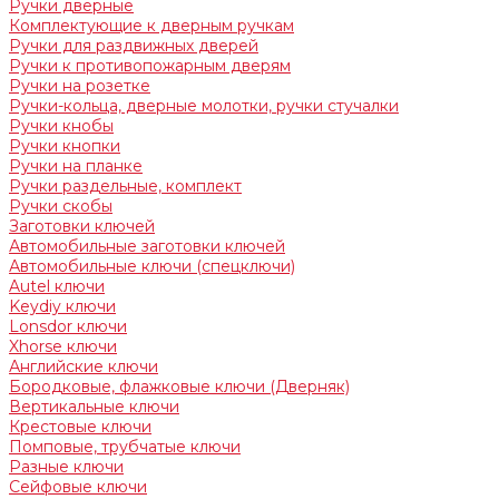
Ручки дверные
Комплектующие к дверным ручкам
Ручки для раздвижных дверей
Ручки к противопожарным дверям
Ручки на розетке
Ручки-кольца, дверные молотки, ручки стучалки
Ручки кнобы
Ручки кнопки
Ручки на планке
Ручки раздельные, комплект
Ручки скобы
Заготовки ключей
Автомобильные заготовки ключей
Автомобильные ключи (спецключи)
Autel ключи
Keydiy ключи
Lonsdor ключи
Xhorse ключи
Английские ключи
Бородковые, флажковые ключи (Дверняк)
Вертикальные ключи
Крестовые ключи
Помповые, трубчатые ключи
Разные ключи
Сейфовые ключи