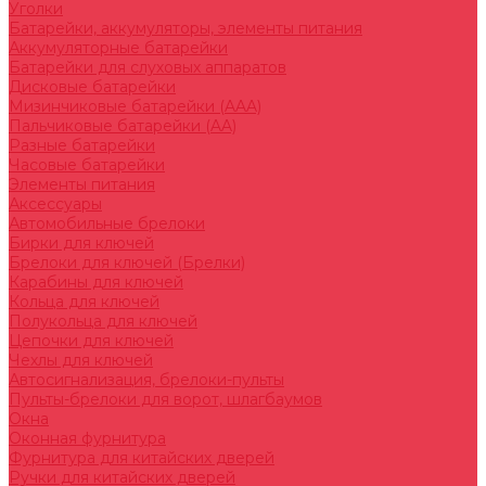
Уголки
Батарейки, аккумуляторы, элементы питания
Аккумуляторные батарейки
Батарейки для слуховых аппаратов
Дисковые батарейки
Мизинчиковые батарейки (AAA)
Пальчиковые батарейки (AA)
Разные батарейки
Часовые батарейки
Элементы питания
Аксессуары
Автомобильные брелоки
Бирки для ключей
Брелоки для ключей (Брелки)
Карабины для ключей
Кольца для ключей
Полукольца для ключей
Цепочки для ключей
Чехлы для ключей
Автосигнализация, брелоки-пульты
Пульты-брелоки для ворот, шлагбаумов
Окна
Оконная фурнитура
Фурнитура для китайских дверей
Ручки для китайских дверей