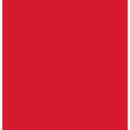
Доводчики с ветровым тормозом
Доводчики с задержкой закрывания
Доводчики с фиксацией
Доводчики со скользящей тягой
Морозостойкие доводчики
Пневматические доводчики
Противопожарные доводчики
Пружинные доводчики
Тяги дверных доводчиков
Доводчики
Ручки дверные
Комплектующие к дверным ручкам
Ручки для раздвижных дверей
Ручки к противопожарным дверям
Ручки на розетке
Ручки-кольца, дверные молотки, ручки стучалки
Ручки кнобы
Ручки кнопки
Ручки на планке
Ручки раздельные, комплект
Ручки скобы
Заготовки ключей
Автомобильные заготовки ключей
Автомобильные ключи (спецключи)
Autel ключи