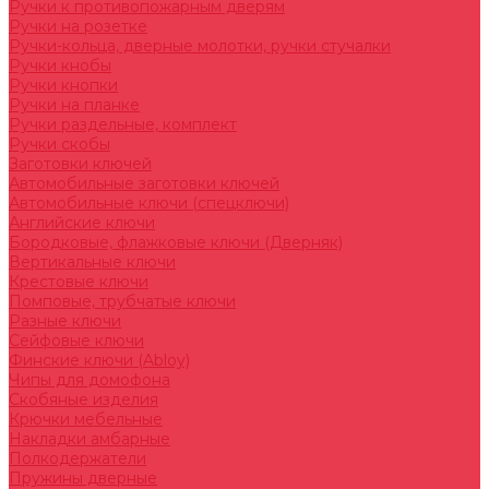
Ручки к противопожарным дверям
Ручки на розетке
Ручки-кольца, дверные молотки, ручки стучалки
Ручки кнобы
Ручки кнопки
Ручки на планке
Ручки раздельные, комплект
Ручки скобы
Заготовки ключей
Автомобильные заготовки ключей
Автомобильные ключи (спецключи)
Английские ключи
Бородковые, флажковые ключи (Дверняк)
Вертикальные ключи
Крестовые ключи
Помповые, трубчатые ключи
Разные ключи
Сейфовые ключи
Финские ключи (Abloy)
Чипы для домофона
Скобяные изделия
Крючки мебельные
Накладки амбарные
Полкодержатели
Пружины дверные