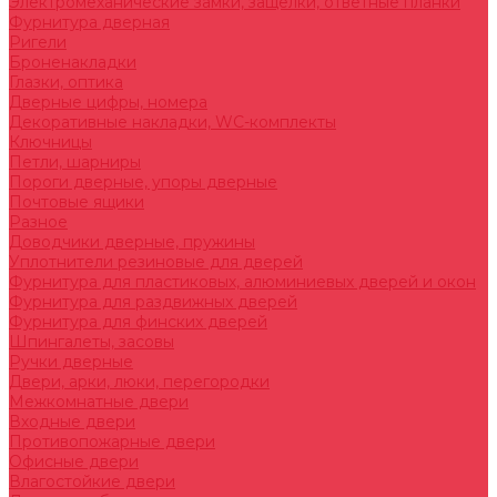
Электромеханические замки, защелки, ответные планки
Фурнитура дверная
Ригели
Броненакладки
Глазки, оптика
Дверные цифры, номера
Декоративные накладки, WC-комплекты
Ключницы
Петли, шарниры
Пороги дверные, упоры дверные
Почтовые ящики
Разное
Доводчики дверные, пружины
Уплотнители резиновые для дверей
Фурнитура для пластиковых, алюминиевых дверей и окон
Фурнитура для раздвижных дверей
Фурнитура для финских дверей
Шпингалеты, засовы
Ручки дверные
Двери, арки, люки, перегородки
Межкомнатные двери
Входные двери
Противопожарные двери
Офисные двери
Влагостойкие двери