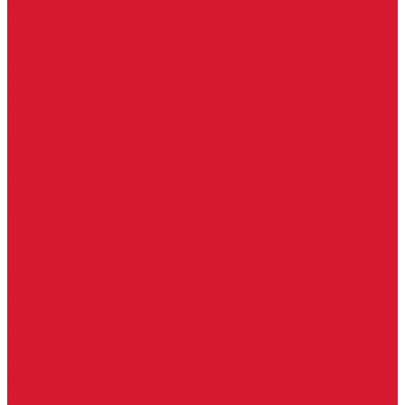
Keydiy ключи
Lonsdor ключи
Xhorse ключи
Английские ключи
Бородковые, флажковые ключи (Дверняк)
Вертикальные ключи
Крестовые ключи
Помповые, трубчатые ключи
Разные ключи
Сейфовые ключи
Финские ключи (Abloy)
Чипы для домофона
Скобяные изделия
Крючки мебельные
Накладки амбарные
Полкодержатели
Пружины дверные
Уголки
Батарейки, аккумуляторы, элементы питания
Аккумуляторные батарейки
Батарейки для слуховых аппаратов
Дисковые батарейки
Мизинчиковые батарейки (AAA)
Пальчиковые батарейки (AA)
Разные батарейки