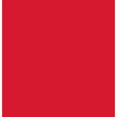
Часовые батарейки
Элементы питания
Аксессуары
Автомобильные брелоки
Бирки для ключей
Брелоки для ключей (Брелки)
Карабины для ключей
Кольца для ключей
Полукольца для ключей
Цепочки для ключей
Чехлы для ключей
Автосигнализация, брелоки-пульты
Пульты-брелоки для ворот, шлагбаумов
Окна
Оконная фурнитура
Фурнитура для китайских дверей
Ручки для китайских дверей
Регистраторы, камеры видеонаблюдения
СКУД
Домофоны
Аудио домофоны
Видео домофоны
IP-домофоны
Вызывная видео-панель
Переговорные устройства