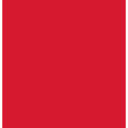
Шарниры
Пороги дверные, упоры дверные
Почтовые ящики
Разное
Доводчики дверные, пружины
Доводчики с ветровым тормозом
Доводчики с задержкой закрывания
Доводчики с фиксацией
Доводчики со скользящей тягой
Морозостойкие доводчики
Пневматические доводчики
Противопожарные доводчики
Пружинные доводчики
Тяги дверных доводчиков
Уличные доводчики
Уплотнители резиновые для дверей
Фурнитура для пластиковых, алюминиевых дверей и окон
Фурнитура для раздвижных дверей
Фурнитура для финских дверей
Шпингалеты, засовы
Ручки дверные
Ручки кнобы
Ручки кнопки
Ручки на планке
Ручки раздельные, комплект