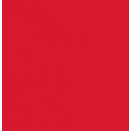
Ручки скобы
Двери, арки, люки, перегородки
Межкомнатные двери
Входные двери
Противопожарные двери
Противопожарные алюминиевые двери
Противопожарные деревянные двери
Противопожарные металлические двери (ДМП)
Противопожарные пластиковые двери
Офисные двери
Влагостойкие двери
Двери для бань и саун
Входные группы
Алюминиевые входные группы
Пластиковые входные группы
Входные двери по вашим размерам
Межкомнатные двери по вашим размерам
Автоключи
Автомобильные ключи с чипом
Ключи для спецтехники
Корпусы автомобильных ключей
Мотоключи
Транспондеры (чипы иммобилайзера)
Доводчики дверные, пружины
Комплектующие для доводчиков