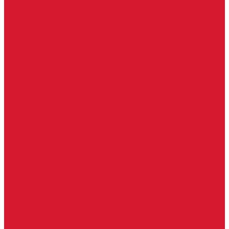
Изделия под заказ (витражи, козырьки, изделия по вашим
размерам)
Ворота, шлагбаумы
Фурнитура для стекла
Доводчики для стеклянных дверей
Скрытые напольные доводчики для дверей
Зажимные профили для стекла
Зажимной 76 мм
Зажимной профиль 40 мм
Зажимные профили для стекла 100 мм
Опорный профиль для стекла
Замки для стеклянных дверей
Замки механические для стекла
Ответные части под замок
Крепления для стекла
«Точки Россия»
Крепления для стекла «Классика»
Серия «Соединители»
Раздвижные системы для стеклянных дверей
Аура система для раздвижных дверей
Серия &quot;Гармоника&quot; система для раздвижных
дверей
Серия &quot;Дельта&quot;
Серия &quot;Дельта+&quot;
Серия «Вектор мини»