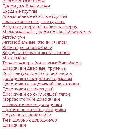
Влагостойкие двери
Двери для бань и саун
Входные группы
Алюминиевые входные группы
Пластиковые входные группы
Входные двери по вашим размерам
Межкомнатные двери по вашим размерам
Автоключи
Автомобильные ключи с чипом
Ключи для спецтехники
Корпусы автомобильных ключей
Мотоключи
Транспондеры (чипы иммобилайзера)
Доводчики дверные, пружины
Комплектующие для доводчиков
Доводчики с ветровым тормозом
Доводчики с задержкой закрывания
Доводчики с фиксацией
Доводчики со скользящей тягой
Морозостойкие доводчики
Пневматические доводчики
Противопожарные доводчики
Пружинные доводчики
Тяги дверных доводчиков
Доводчики