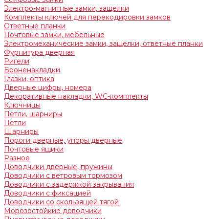
Электро-магнитные замки, защелки
Комплекты ключей для перекодировки замков
Ответные планки
Почтовые замки, мебельные
Электромеханические замки, защелки, ответные планки
Фурнитура дверная
Ригели
Броненакладки
Глазки, оптика
Дверные цифры, номера
Декоративные накладки, WC-комплекты
Ключницы
Петли, шарниры
Петли
Шарниры
Пороги дверные, упоры дверные
Почтовые ящики
Разное
Доводчики дверные, пружины
Доводчики с ветровым тормозом
Доводчики с задержкой закрывания
Доводчики с фиксацией
Доводчики со скользящей тягой
Морозостойкие доводчики