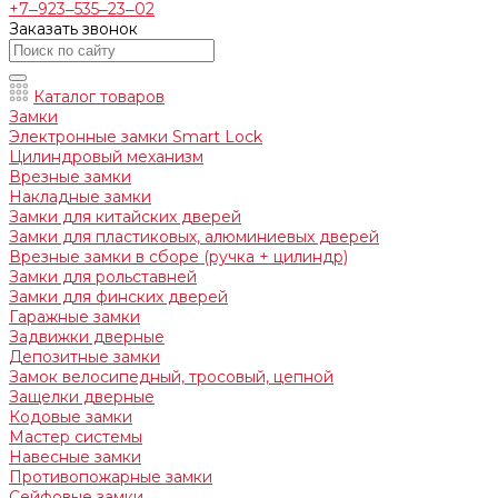
+7‒923‒535‒23‒02
Заказать звонок
Каталог товаров
Замки
Электронные замки Smart Lock
Цилиндровый механизм
Врезные замки
Накладные замки
Замки для китайских дверей
Замки для пластиковых, алюминиевых дверей
Врезные замки в сборе (ручка + цилиндр)
Замки для рольставней
Замки для финских дверей
Гаражные замки
Задвижки дверные
Депозитные замки
Замок велосипедный, тросовый, цепной
Защелки дверные
Кодовые замки
Мастер системы
Навесные замки
Противопожарные замки
Сейфовые замки