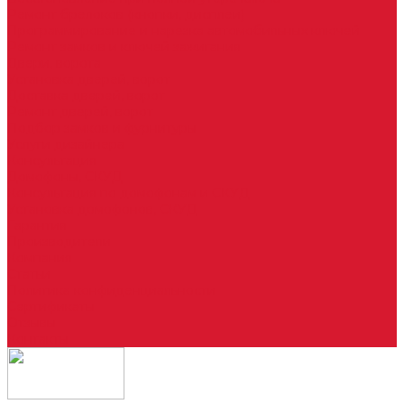
Ремонт брелоков (кнопки, дисплеи)
Программирование и нарезка автомобильных ключей
Ремонт замков и ключей зажигания
Двери, ворота
Установка дверей, ворот
Доставка дверей, ворот
Ремонт дверей, ворот
Подбор замков и фурнитуры
Услуги дизайнера
Консультация
Домофоны, СКУД
Консультация по домофонам и СКУД
Установка домофонов, СКУД
Гарантия
Производители
Компания
Статьи
Политика конфиденциальности
Сертификаты
Отзывы
Контакты