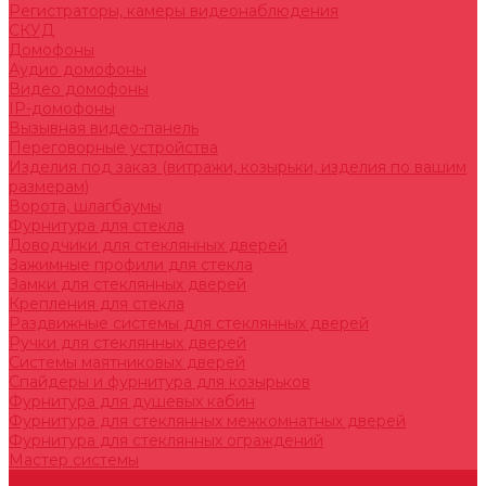
Регистраторы, камеры видеонаблюдения
СКУД
Домофоны
Аудио домофоны
Видео домофоны
IP-домофоны
Вызывная видео-панель
Переговорные устройства
Изделия под заказ (витражи, козырьки, изделия по вашим
размерам)
Ворота, шлагбаумы
Фурнитура для стекла
Доводчики для стеклянных дверей
Зажимные профили для стекла
Замки для стеклянных дверей
Крепления для стекла
Раздвижные системы для стеклянных дверей
Ручки для стеклянных дверей
Системы маятниковых дверей
Спайдеры и фурнитура для козырьков
Фурнитура для душевых кабин
Фурнитура для стеклянных межкомнатных дверей
Фурнитура для стеклянных ограждений
Мастер системы
Услуги