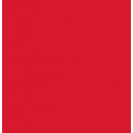
Гаражные замки
Задвижки дверные
Депозитные замки
Замок велосипедный, тросовый, цепной
Защелки дверные
Кодовые замки
Мастер системы
Навесные замки
Противопожарные замки
Сейфовые замки
Электро-магнитные замки, защелки
Комплекты ключей для перекодировки замков
Ответные планки
Почтовые замки, мебельные
Электромеханические замки, защелки, ответные планки
Фурнитура дверная
Ригели
Броненакладки
Глазки, оптика
Дверные цифры, номера
Декоративные накладки, WC-комплекты
Ключницы
Петли, шарниры
Петли