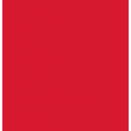
Бытовые ключи и чипы
Срочное изготовление ключей
Изготовление ключей любой сложности
Изготовление ключей на выезде
Для юридических лиц
Гарантия, качество
Замки
Установка замков
Ремонт замков (в том числе на выезде)
Восстановление ключей при полной утере
Кодировка, перекодировка замков
Подбор замка на замену старого
Бесплатная консультация по замкам
Автоключи и брелоки
Вскрытие и разблокировка авто
Услуги на выезде
Восстановление при полной утере ключа
Ремонт брелоков (кнопки, дисплеи)
Программирование и нарезка автомобильных ключей
Ремонт замков и ключей зажигания
Двери, ворота
Установка дверей, ворот
Доставка дверей, ворот
Ремонт дверей, ворот
Подбор замков и фурнитуры