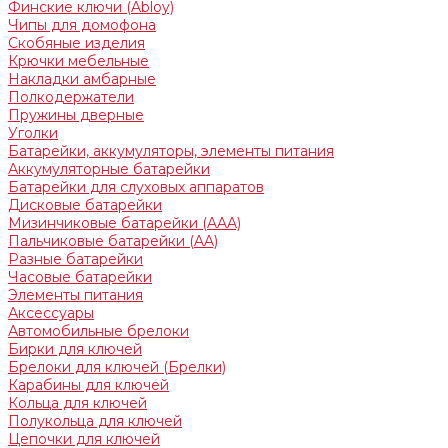
Финские ключи (Abloy)
Чипы для домофона
Скобяные изделия
Крючки мебельные
Накладки амбарные
Полкодержатели
Пружины дверные
Уголки
Батарейки, аккумуляторы, элементы питания
Аккумуляторные батарейки
Батарейки для слуховых аппаратов
Дисковые батарейки
Мизинчиковые батарейки (AAA)
Пальчиковые батарейки (AA)
Разные батарейки
Часовые батарейки
Элементы питания
Аксессуары
Автомобильные брелоки
Бирки для ключей
Брелоки для ключей (Брелки)
Карабины для ключей
Кольца для ключей
Полукольца для ключей
Цепочки для ключей