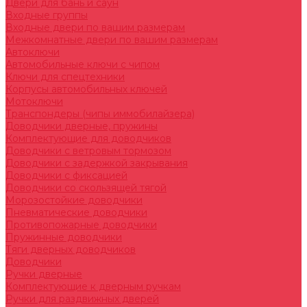
Двери для бань и саун
Входные группы
Входные двери по вашим размерам
Межкомнатные двери по вашим размерам
Автоключи
Автомобильные ключи с чипом
Ключи для спецтехники
Корпусы автомобильных ключей
Мотоключи
Транспондеры (чипы иммобилайзера)
Доводчики дверные, пружины
Комплектующие для доводчиков
Доводчики с ветровым тормозом
Доводчики с задержкой закрывания
Доводчики с фиксацией
Доводчики со скользящей тягой
Морозостойкие доводчики
Пневматические доводчики
Противопожарные доводчики
Пружинные доводчики
Тяги дверных доводчиков
Доводчики
Ручки дверные
Комплектующие к дверным ручкам
Ручки для раздвижных дверей