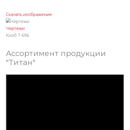
Скачать изображение
Чертежи
Кноб T-696
Ассортимент продукции
"Титан"