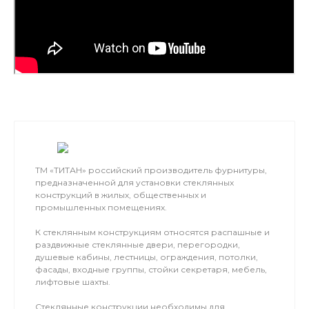
ТМ «ТИТАН» российский производитель фурнитуры,
предназначенной для установки стеклянных
конструкций в жилых, общественных и
промышленных помещениях.
К стеклянным конструкциям относятся распашные и
раздвижные стеклянные двери, перегородки,
душевые кабины, лестницы, ограждения, потолки,
фасады, входные группы, стойки секретаря, мебель,
лифтовые шахты.
Стеклянные конструкции необходимы для