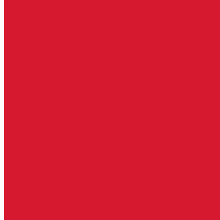
Каталог товаров
Замки
Электронные замки Smart Lock
Цилиндровый механизм
Врезные замки
Накладные замки
Замки для китайских дверей
Замки для пластиковых, алюминиевых дверей
Врезные замки в сборе (ручка + цилиндр)
Замки для рольставней
Замки для финских дверей
Гаражные замки
Задвижки дверные
Депозитные замки
Замок велосипедный, тросовый, цепной
Защелки дверные
Кодовые замки
Мастер системы
Навесные замки
Противопожарные замки
Сейфовые замки
Электро-магнитные замки, защелки
Комплекты ключей для перекодировки замков
Ответные планки
Почтовые замки, мебельные