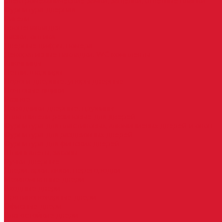
Электромеханические замки, защелки, ответные планки
Фурнитура дверная
Ригели
Броненакладки
Глазки, оптика
Дверные цифры, номера
Декоративные накладки, WC-комплекты
Ключницы
Петли, шарниры
Пороги дверные, упоры дверные
Почтовые ящики
Разное
Доводчики дверные, пружины
Уплотнители резиновые для дверей
Фурнитура для пластиковых, алюминиевых дверей и окон
Фурнитура для раздвижных дверей
Фурнитура для финских дверей
Шпингалеты, засовы
Ручки дверные
Двери, арки, люки, перегородки
Межкомнатные двери
Входные двери
Противопожарные двери
Офисные двери
Влагостойкие двери