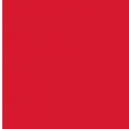
Ручки к противопожарным дверям
Ручки на розетке
Ручки-кольца, дверные молотки, ручки стучалки
Ручки кнобы
Ручки кнопки
Ручки на планке
Ручки раздельные, комплект
Ручки скобы
Заготовки ключей
Автомобильные заготовки ключей
Автомобильные ключи (спецключи)
Английские ключи
Бородковые, флажковые ключи (Дверняк)
Вертикальные ключи
Крестовые ключи
Помповые, трубчатые ключи
Разные ключи
Сейфовые ключи
Финские ключи (Abloy)
Чипы для домофона
Скобяные изделия
Крючки мебельные
Накладки амбарные
Полкодержатели
Пружины дверные