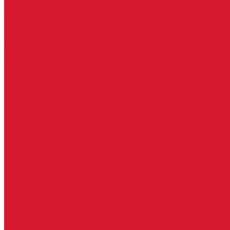
Уголки
Батарейки, аккумуляторы, элементы питания
Аккумуляторные батарейки
Батарейки для слуховых аппаратов
Дисковые батарейки
Мизинчиковые батарейки (AAA)
Пальчиковые батарейки (AA)
Разные батарейки
Часовые батарейки
Элементы питания
Аксессуары
Автомобильные брелоки
Бирки для ключей
Брелоки для ключей (Брелки)
Карабины для ключей
Кольца для ключей
Полукольца для ключей
Цепочки для ключей
Чехлы для ключей
Автосигнализация, брелоки-пульты
Пульты-брелоки для ворот, шлагбаумов
Окна
Оконная фурнитура
Фурнитура для китайских дверей
Ручки для китайских дверей