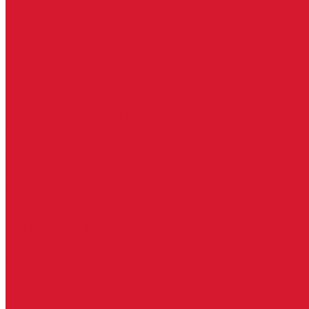
Двери для бань и саун
Входные группы
Входные двери по вашим размерам
Межкомнатные двери по вашим размерам
Автоключи
Автомобильные ключи с чипом
Ключи для спецтехники
Корпусы автомобильных ключей
Мотоключи
Транспондеры (чипы иммобилайзера)
Доводчики дверные, пружины
Комплектующие для доводчиков
Доводчики с ветровым тормозом
Доводчики с задержкой закрывания
Доводчики с фиксацией
Доводчики со скользящей тягой
Морозостойкие доводчики
Пневматические доводчики
Противопожарные доводчики
Пружинные доводчики
Тяги дверных доводчиков
Доводчики
Ручки дверные
Комплектующие к дверным ручкам
Ручки для раздвижных дверей