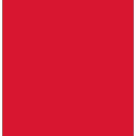
Изделия под заказ (витражи, козырьки, изделия по вашим
размерам)
Ворота, шлагбаумы
Фурнитура для стекла
Доводчики для стеклянных дверей
Скрытые напольные доводчики для дверей
Зажимные профили для стекла
Зажимной 76 мм
Зажимной профиль 40 мм
Зажимные профили для стекла 100 мм
Опорный профиль для стекла
Замки для стеклянных дверей
Замки механические для стекла
Ответные части под замок
Крепления для стекла
«Точки Россия»
Крепления для стекла «Классика»
Серия «Соединители»
Раздвижные системы для стеклянных дверей
Аура система для раздвижных дверей
Серия &quot;Гармоника&quot; система для раздвижных
дверей
Серия &quot;Дельта&quot;
Серия &quot;Дельта+&quot;
Серия «Вектор мини»