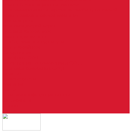
Ремонт брелоков (кнопки, дисплеи)
Программирование и нарезка автомобильных ключей
Ремонт замков и ключей зажигания
Двери, ворота
Установка дверей, ворот
Доставка дверей, ворот
Ремонт дверей, ворот
Подбор замков и фурнитуры
Услуги дизайнера
Консультация
Домофоны, СКУД
Консультация по домофонам и СКУД
Установка домофонов, СКУД
Гарантия
Производители
Компания
Статьи
Политика конфиденциальности
Сертификаты
Отзывы
Контакты