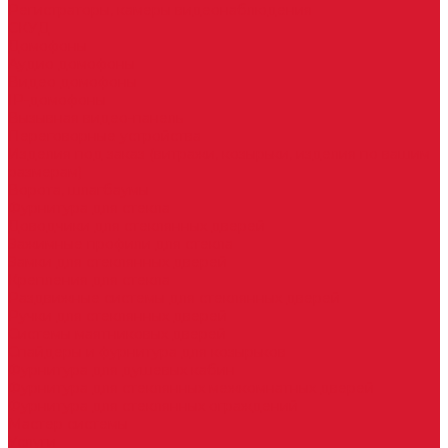
Регистраторы, камеры видеонаблюдения
СКУД
Домофоны
Аудио домофоны
Видео домофоны
IP-домофоны
Вызывная видео-панель
Переговорные устройства
Изделия под заказ (витражи, козырьки, изделия по вашим
размерам)
Ворота, шлагбаумы
Фурнитура для стекла
Доводчики для стеклянных дверей
Зажимные профили для стекла
Замки для стеклянных дверей
Крепления для стекла
Раздвижные системы для стеклянных дверей
Ручки для стеклянных дверей
Системы маятниковых дверей
Спайдеры и фурнитура для козырьков
Фурнитура для душевых кабин
Фурнитура для стеклянных межкомнатных дверей
Фурнитура для стеклянных ограждений
Мастер системы
Услуги