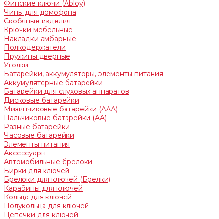
Финские ключи (Abloy)
Чипы для домофона
Скобяные изделия
Крючки мебельные
Накладки амбарные
Полкодержатели
Пружины дверные
Уголки
Батарейки, аккумуляторы, элементы питания
Аккумуляторные батарейки
Батарейки для слуховых аппаратов
Дисковые батарейки
Мизинчиковые батарейки (AAA)
Пальчиковые батарейки (AA)
Разные батарейки
Часовые батарейки
Элементы питания
Аксессуары
Автомобильные брелоки
Бирки для ключей
Брелоки для ключей (Брелки)
Карабины для ключей
Кольца для ключей
Полукольца для ключей
Цепочки для ключей