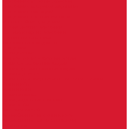
Доводчики с ветровым тормозом
Доводчики с задержкой закрывания
Доводчики с фиксацией
Доводчики со скользящей тягой
Морозостойкие доводчики
Пневматические доводчики
Противопожарные доводчики
Пружинные доводчики
Тяги дверных доводчиков
Доводчики
Ручки дверные
Комплектующие к дверным ручкам
Ручки для раздвижных дверей
Ручки к противопожарным дверям
Ручки на розетке
Ручки-кольца, дверные молотки, ручки стучалки
Ручки кнобы
Ручки кнопки
Ручки на планке
Ручки раздельные, комплект
Ручки скобы
Заготовки ключей
Автомобильные заготовки ключей
Автомобильные ключи (спецключи)
Autel ключи