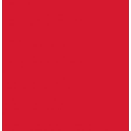
Серия Вектор
Ручки для стеклянных дверей
Ручка для стеклянной двери с замком
Ручки &quot;Лайт&quot; тонкостенные
Ручки для бань и саун
Ручки офисные
Ручки под заказ
Ручки-кнобы
Системы маятниковых дверей
Серия «Вектор»
Системы маятниковых дверей «Классика»
Спайдеры и фурнитура для козырьков
Спайдеры для стекла
Фурнитура для стеклянных козырьков
Фурнитура для душевых кабин
Акваслайд душевая кабина
Коннекторы для душевых кабин
Петли без реза уплотнителя
Петли для душевых кабин
Профили для душевых кабин
Профиль уплотнительный ПВХ
Штанги для душевой кабины из стекла
Фурнитура для стеклянных межкомнатных дверей
Алюминиевые коробки для стеклянных дверей
Замки для стеклянных дверей с нажимной ручкой