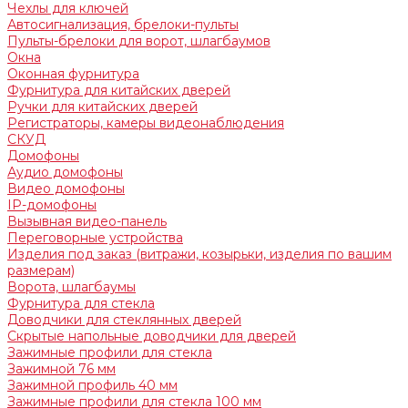
Чехлы для ключей
Автосигнализация, брелоки-пульты
Пульты-брелоки для ворот, шлагбаумов
Окна
Оконная фурнитура
Фурнитура для китайских дверей
Ручки для китайских дверей
Регистраторы, камеры видеонаблюдения
СКУД
Домофоны
Аудио домофоны
Видео домофоны
IP-домофоны
Вызывная видео-панель
Переговорные устройства
Изделия под заказ (витражи, козырьки, изделия по вашим
размерам)
Ворота, шлагбаумы
Фурнитура для стекла
Доводчики для стеклянных дверей
Скрытые напольные доводчики для дверей
Зажимные профили для стекла
Зажимной 76 мм
Зажимной профиль 40 мм
Зажимные профили для стекла 100 мм