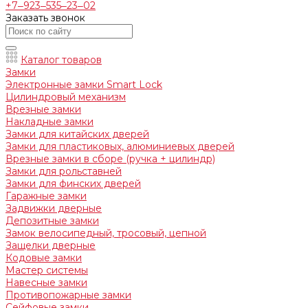
+7‒923‒535‒23‒02
Заказать звонок
Каталог товаров
Замки
Электронные замки Smart Lock
Цилиндровый механизм
Врезные замки
Накладные замки
Замки для китайских дверей
Замки для пластиковых, алюминиевых дверей
Врезные замки в сборе (ручка + цилиндр)
Замки для рольставней
Замки для финских дверей
Гаражные замки
Задвижки дверные
Депозитные замки
Замок велосипедный, тросовый, цепной
Защелки дверные
Кодовые замки
Мастер системы
Навесные замки
Противопожарные замки
Сейфовые замки