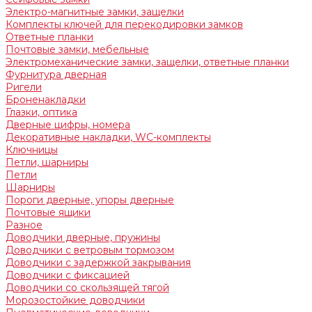
Электро-магнитные замки, защелки
Комплекты ключей для перекодировки замков
Ответные планки
Почтовые замки, мебельные
Электромеханические замки, защелки, ответные планки
Фурнитура дверная
Ригели
Броненакладки
Глазки, оптика
Дверные цифры, номера
Декоративные накладки, WC-комплекты
Ключницы
Петли, шарниры
Петли
Шарниры
Пороги дверные, упоры дверные
Почтовые ящики
Разное
Доводчики дверные, пружины
Доводчики с ветровым тормозом
Доводчики с задержкой закрывания
Доводчики с фиксацией
Доводчики со скользящей тягой
Морозостойкие доводчики