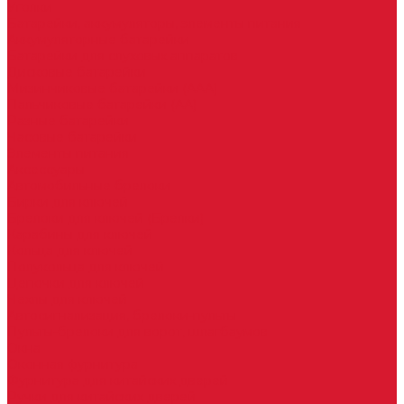
Уголки
Батарейки, аккумуляторы, элементы питания
Аккумуляторные батарейки
Батарейки для слуховых аппаратов
Дисковые батарейки
Мизинчиковые батарейки (AAA)
Пальчиковые батарейки (AA)
Разные батарейки
Часовые батарейки
Элементы питания
Аксессуары
Автомобильные брелоки
Бирки для ключей
Брелоки для ключей (Брелки)
Карабины для ключей
Кольца для ключей
Полукольца для ключей
Цепочки для ключей
Чехлы для ключей
Автосигнализация, брелоки-пульты
Пульты-брелоки для ворот, шлагбаумов
Окна
Оконная фурнитура
Фурнитура для китайских дверей
Ручки для китайских дверей