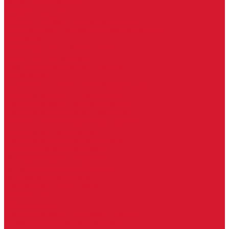
Двери для бань и саун
Входные группы
Входные двери по вашим размерам
Межкомнатные двери по вашим размерам
Автоключи
Автомобильные ключи с чипом
Ключи для спецтехники
Корпусы автомобильных ключей
Мотоключи
Транспондеры (чипы иммобилайзера)
Доводчики дверные, пружины
Комплектующие для доводчиков
Доводчики с ветровым тормозом
Доводчики с задержкой закрывания
Доводчики с фиксацией
Доводчики со скользящей тягой
Морозостойкие доводчики
Пневматические доводчики
Противопожарные доводчики
Пружинные доводчики
Тяги дверных доводчиков
Доводчики
Ручки дверные
Комплектующие к дверным ручкам
Ручки для раздвижных дверей