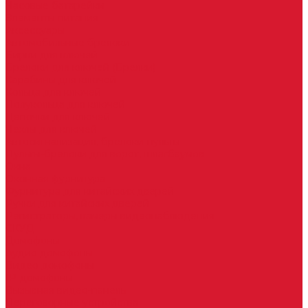
Часовые батарейки
Элементы питания
Аксессуары
Автомобильные брелоки
Бирки для ключей
Брелоки для ключей (Брелки)
Карабины для ключей
Кольца для ключей
Полукольца для ключей
Цепочки для ключей
Чехлы для ключей
Автосигнализация, брелоки-пульты
Пульты-брелоки для ворот, шлагбаумов
Окна
Оконная фурнитура
Фурнитура для китайских дверей
Ручки для китайских дверей
Регистраторы, камеры видеонаблюдения
СКУД
Домофоны
Аудио домофоны
Видео домофоны
IP-домофоны
Вызывная видео-панель
Переговорные устройства