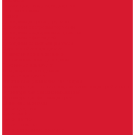
Шарниры
Пороги дверные, упоры дверные
Почтовые ящики
Разное
Доводчики дверные, пружины
Доводчики с ветровым тормозом
Доводчики с задержкой закрывания
Доводчики с фиксацией
Доводчики со скользящей тягой
Морозостойкие доводчики
Пневматические доводчики
Противопожарные доводчики
Пружинные доводчики
Тяги дверных доводчиков
Уличные доводчики
Уплотнители резиновые для дверей
Фурнитура для пластиковых, алюминиевых дверей и окон
Фурнитура для раздвижных дверей
Фурнитура для финских дверей
Шпингалеты, засовы
Ручки дверные
Ручки кнобы
Ручки кнопки
Ручки на планке
Ручки раздельные, комплект