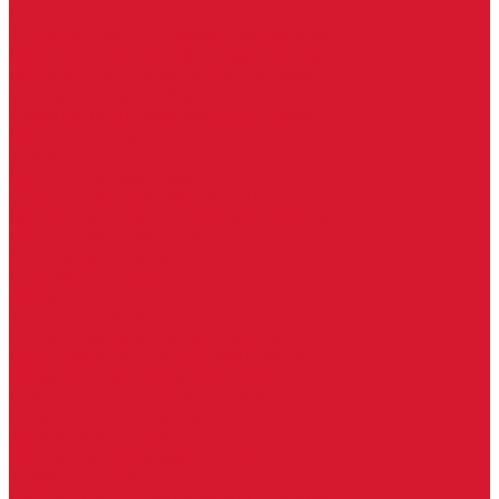
Петли боковые
Фурнитура для стеклянных ограждений
Поручень для стеклянных ограждений
Профили для стеклянных ограждений
Стойки для ограждений
Точечные крепления для ограждений
Мастер системы
Услуги
Бытовые ключи и чипы
Срочное изготовление ключей
Изготовление ключей любой сложности
Изготовление ключей на выезде
Для юридических лиц
Гарантия, качество
Замки
Установка замков
Ремонт замков (в том числе на выезде)
Восстановление ключей при полной утере
Кодировка, перекодировка замков
Подбор замка на замену старого
Бесплатная консультация по замкам
Автоключи и брелоки
Вскрытие и разблокировка авто
Услуги на выезде
Восстановление при полной утере ключа