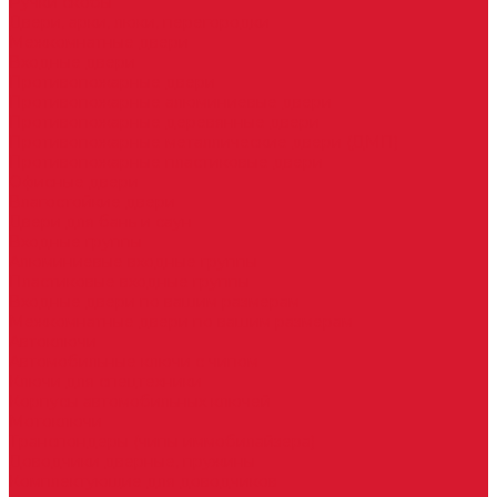
Ручки скобы
Двери, арки, люки, перегородки
Межкомнатные двери
Входные двери
Противопожарные двери
Противопожарные алюминиевые двери
Противопожарные деревянные двери
Противопожарные металлические двери (ДМП)
Противопожарные пластиковые двери
Офисные двери
Влагостойкие двери
Двери для бань и саун
Входные группы
Алюминиевые входные группы
Пластиковые входные группы
Входные двери по вашим размерам
Межкомнатные двери по вашим размерам
Автоключи
Автомобильные ключи с чипом
Ключи для спецтехники
Корпусы автомобильных ключей
Мотоключи
Транспондеры (чипы иммобилайзера)
Доводчики дверные, пружины
Комплектующие для доводчиков