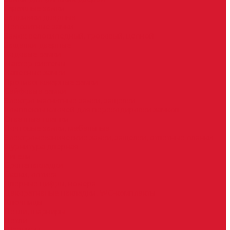
Гаражные замки
Задвижки дверные
Депозитные замки
Замок велосипедный, тросовый, цепной
Защелки дверные
Кодовые замки
Мастер системы
Навесные замки
Противопожарные замки
Сейфовые замки
Электро-магнитные замки, защелки
Комплекты ключей для перекодировки замков
Ответные планки
Почтовые замки, мебельные
Электромеханические замки, защелки, ответные планки
Фурнитура дверная
Ригели
Броненакладки
Глазки, оптика
Дверные цифры, номера
Декоративные накладки, WC-комплекты
Ключницы
Петли, шарниры
Петли