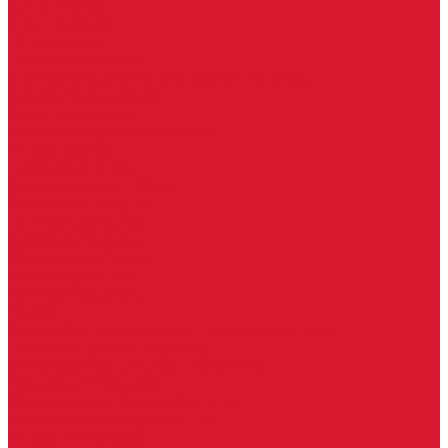
Keydiy ключи
Lonsdor ключи
Xhorse ключи
Английские ключи
Бородковые, флажковые ключи (Дверняк)
Вертикальные ключи
Крестовые ключи
Помповые, трубчатые ключи
Разные ключи
Сейфовые ключи
Финские ключи (Abloy)
Чипы для домофона
Скобяные изделия
Крючки мебельные
Накладки амбарные
Полкодержатели
Пружины дверные
Уголки
Батарейки, аккумуляторы, элементы питания
Аккумуляторные батарейки
Батарейки для слуховых аппаратов
Дисковые батарейки
Мизинчиковые батарейки (AAA)
Пальчиковые батарейки (AA)
Разные батарейки