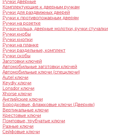
Ручки дверные
Комплектующие к дверным ручкам
Ручки для раздвижных дверей
Ручки к противопожарным дверям
Ручки на розетке
Ручки-кольца, дверные молотки, ручки стучалки
Ручки кнобы
Ручки кнопки
Ручки на планке
Ручки раздельные, комплект
Ручки скобы
Заготовки ключей
Автомобильные заготовки ключей
Автомобильные ключи (спецключи)
Autel ключи
Keydiy ключи
Lonsdor ключи
Xhorse ключи
Английские ключи
Бородковые, флажковые ключи (Дверняк)
Вертикальные ключи
Крестовые ключи
Помповые, трубчатые ключи
Разные ключи
Сейфовые ключи