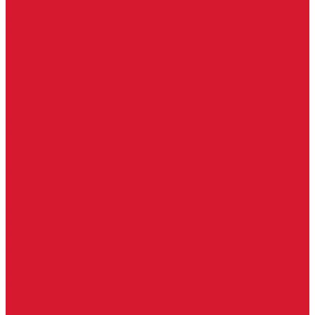
Электромеханические замки, защелки, ответные планки
Фурнитура дверная
Ригели
Броненакладки
Глазки, оптика
Дверные цифры, номера
Декоративные накладки, WC-комплекты
Ключницы
Петли, шарниры
Пороги дверные, упоры дверные
Почтовые ящики
Разное
Доводчики дверные, пружины
Уплотнители резиновые для дверей
Фурнитура для пластиковых, алюминиевых дверей и окон
Фурнитура для раздвижных дверей
Фурнитура для финских дверей
Шпингалеты, засовы
Ручки дверные
Двери, арки, люки, перегородки
Межкомнатные двери
Входные двери
Противопожарные двери
Офисные двери
Влагостойкие двери