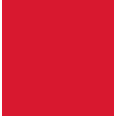
Услуги дизайнера
Консультация
Домофоны, СКУД
Консультация по домофонам и СКУД
Установка домофонов, СКУД
Гарантия
Производители
Компания
Статьи
Политика конфиденциальности
Сертификаты
Отзывы
Контакты
...
Каталог товаров
Замки
Электронные замки Smart Lock
Цилиндровый механизм
Врезные замки
Накладные замки
Замки для китайских дверей
Замки для пластиковых, алюминиевых дверей
Врезные замки в сборе (ручка + цилиндр)
Замки для рольставней
Замки для финских дверей