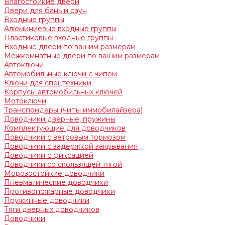
Влагостойкие двери
Двери для бань и саун
Входные группы
Алюминиевые входные группы
Пластиковые входные группы
Входные двери по вашим размерам
Межкомнатные двери по вашим размерам
Автоключи
Автомобильные ключи с чипом
Ключи для спецтехники
Корпусы автомобильных ключей
Мотоключи
Транспондеры (чипы иммобилайзера)
Доводчики дверные, пружины
Комплектующие для доводчиков
Доводчики с ветровым тормозом
Доводчики с задержкой закрывания
Доводчики с фиксацией
Доводчики со скользящей тягой
Морозостойкие доводчики
Пневматические доводчики
Противопожарные доводчики
Пружинные доводчики
Тяги дверных доводчиков
Доводчики