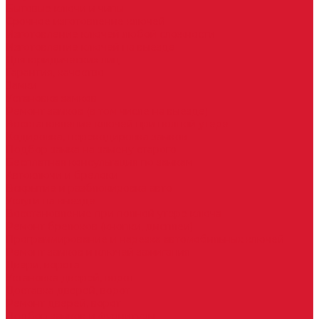
Бытовые ключи и чипы
Срочное изготовление ключей
Изготовление ключей любой сложности
Изготовление ключей на выезде
Для юридических лиц
Гарантия, качество
Замки
Установка замков
Ремонт замков (в том числе на выезде)
Восстановление ключей при полной утере
Кодировка, перекодировка замков
Подбор замка на замену старого
Бесплатная консультация по замкам
Автоключи и брелоки
Вскрытие и разблокировка авто
Услуги на выезде
Восстановление при полной утере ключа
Ремонт брелоков (кнопки, дисплеи)
Программирование и нарезка автомобильных ключей
Ремонт замков и ключей зажигания
Двери, ворота
Установка дверей, ворот
Доставка дверей, ворот
Ремонт дверей, ворот
Подбор замков и фурнитуры