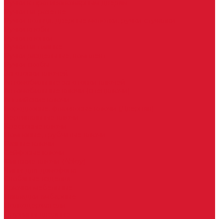
Ручки к противопожарным дверям
Ручки на розетке
Ручки-кольца, дверные молотки, ручки стучалки
Ручки кнобы
Ручки кнопки
Ручки на планке
Ручки раздельные, комплект
Ручки скобы
Заготовки ключей
Автомобильные заготовки ключей
Автомобильные ключи (спецключи)
Английские ключи
Бородковые, флажковые ключи (Дверняк)
Вертикальные ключи
Крестовые ключи
Помповые, трубчатые ключи
Разные ключи
Сейфовые ключи
Финские ключи (Abloy)
Чипы для домофона
Скобяные изделия
Крючки мебельные
Накладки амбарные
Полкодержатели
Пружины дверные