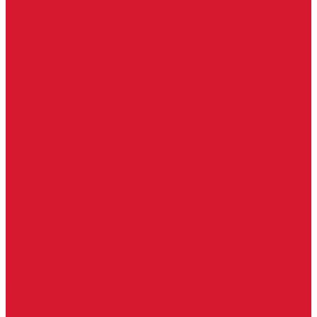
Каталог товаров
Замки
Электронные замки Smart Lock
Цилиндровый механизм
Врезные замки
Накладные замки
Замки для китайских дверей
Замки для пластиковых, алюминиевых дверей
Врезные замки в сборе (ручка + цилиндр)
Замки для рольставней
Замки для финских дверей
Гаражные замки
Задвижки дверные
Депозитные замки
Замок велосипедный, тросовый, цепной
Защелки дверные
Кодовые замки
Мастер системы
Навесные замки
Противопожарные замки
Сейфовые замки
Электро-магнитные замки, защелки
Комплекты ключей для перекодировки замков
Ответные планки
Почтовые замки, мебельные