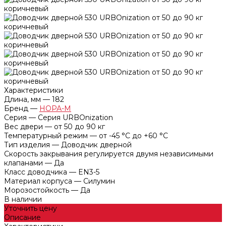
Характеристики
Длина, мм
—
182
Бренд
—
НОРА-М
Серия
—
Серия URBOnization
Вес двери
—
от 50 до 90 кг
Температурный режим
—
от -45 °С до +60 °С
Тип изделия
—
Доводчик дверной
Скорость закрывания регулируется двумя независимыми
клапанами
—
Да
Класс доводчика
—
EN3-5
Материал корпуса
—
Силумин
Морозостойкость
—
Да
В наличии
Уточнить цену
Описание