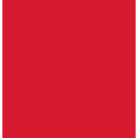
Комплектующие к дверным ручкам
Ручки для раздвижных дверей
Ручки к противопожарным дверям
Ручки на розетке
Ручки-кольца, дверные молотки, ручки стучалки
Ручки кнобы
Ручки кнопки
Ручки на планке
Ручки раздельные, комплект
Ручки скобы
Заготовки ключей
Автомобильные заготовки ключей
Автомобильные ключи (спецключи)
Autel ключи
Keydiy ключи
Lonsdor ключи
Xhorse ключи
Английские ключи
Бородковые, флажковые ключи (Дверняк)
Вертикальные ключи
Крестовые ключи
Помповые, трубчатые ключи
Разные ключи
Сейфовые ключи
Финские ключи (Abloy)