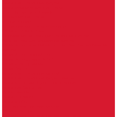
Замки для стеклянных дверей
Замки механические для стекла
Ответные части под замок
Крепления для стекла
«Точки Россия»
Крепления для стекла «Классика»
Серия «Соединители»
Раздвижные системы для стеклянных дверей
Аура система для раздвижных дверей
Серия &quot;Гармоника&quot; система для раздвижных
дверей
Серия &quot;Дельта&quot;
Серия &quot;Дельта+&quot;
Серия «Вектор мини»
Серия Вектор
Ручки для стеклянных дверей
Ручка для стеклянной двери с замком
Ручки &quot;Лайт&quot; тонкостенные
Ручки для бань и саун
Ручки офисные
Ручки под заказ
Ручки-кнобы
Системы маятниковых дверей
Серия «Вектор»
Системы маятниковых дверей «Классика»