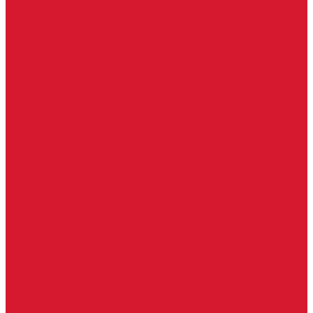
Чипы для домофона
Скобяные изделия
Крючки мебельные
Накладки амбарные
Полкодержатели
Пружины дверные
Уголки
Батарейки, аккумуляторы, элементы питания
Аккумуляторные батарейки
Батарейки для слуховых аппаратов
Дисковые батарейки
Мизинчиковые батарейки (AAA)
Пальчиковые батарейки (AA)
Разные батарейки
Часовые батарейки
Элементы питания
Аксессуары
Автомобильные брелоки
Бирки для ключей
Брелоки для ключей (Брелки)
Карабины для ключей
Кольца для ключей
Полукольца для ключей
Цепочки для ключей
Чехлы для ключей