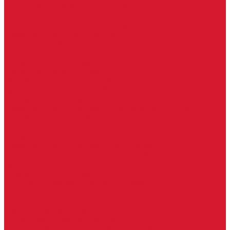
Спайдеры и фурнитура для козырьков
Спайдеры для стекла
Фурнитура для стеклянных козырьков
Фурнитура для душевых кабин
Акваслайд душевая кабина
Коннекторы для душевых кабин
Петли без реза уплотнителя
Петли для душевых кабин
Профили для душевых кабин
Профиль уплотнительный ПВХ
Штанги для душевой кабины из стекла
Фурнитура для стеклянных межкомнатных дверей
Алюминиевые коробки для стеклянных дверей
Замки для стеклянных дверей с нажимной ручкой
Петли боковые
Фурнитура для стеклянных ограждений
Поручень для стеклянных ограждений
Профили для стеклянных ограждений
Стойки для ограждений
Точечные крепления для ограждений
Мастер системы
Услуги
Бытовые ключи и чипы
Срочное изготовление ключей
Изготовление ключей любой сложности