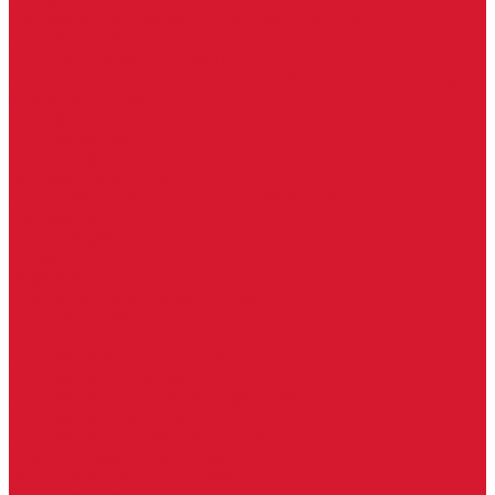
Комплекты ключей для перекодировки замков
Ответные планки
Почтовые замки, мебельные
Электромеханические замки, защелки, ответные планки
Фурнитура дверная
Ригели
Броненакладки
Глазки, оптика
Дверные цифры, номера
Декоративные накладки, WC-комплекты
Ключницы
Петли, шарниры
Петли
Шарниры
Пороги дверные, упоры дверные
Почтовые ящики
Разное
Доводчики дверные, пружины
Доводчики с ветровым тормозом
Доводчики с задержкой закрывания
Доводчики с фиксацией
Доводчики со скользящей тягой
Морозостойкие доводчики
Пневматические доводчики