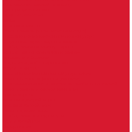
Изготовление ключей на выезде
Для юридических лиц
Гарантия, качество
Замки
Установка замков
Ремонт замков (в том числе на выезде)
Восстановление ключей при полной утере
Кодировка, перекодировка замков
Подбор замка на замену старого
Бесплатная консультация по замкам
Автоключи и брелоки
Вскрытие и разблокировка авто
Услуги на выезде
Восстановление при полной утере ключа
Ремонт брелоков (кнопки, дисплеи)
Программирование и нарезка автомобильных ключей
Ремонт замков и ключей зажигания
Двери, ворота
Установка дверей, ворот
Доставка дверей, ворот
Ремонт дверей, ворот
Подбор замков и фурнитуры
Услуги дизайнера
Консультация
Домофоны, СКУД