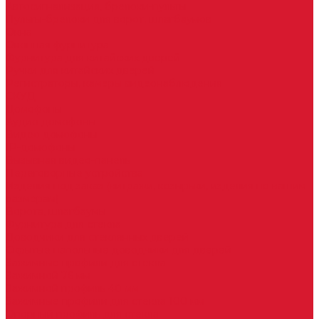
Автосигнализация, брелоки-пульты
Пульты-брелоки для ворот, шлагбаумов
Окна
Оконная фурнитура
Фурнитура для китайских дверей
Ручки для китайских дверей
Регистраторы, камеры видеонаблюдения
СКУД
Домофоны
Аудио домофоны
Видео домофоны
IP-домофоны
Вызывная видео-панель
Переговорные устройства
Изделия под заказ (витражи, козырьки, изделия по вашим
размерам)
Ворота, шлагбаумы
Фурнитура для стекла
Доводчики для стеклянных дверей
Скрытые напольные доводчики для дверей
Зажимные профили для стекла
Зажимной 76 мм
Зажимной профиль 40 мм
Зажимные профили для стекла 100 мм
Опорный профиль для стекла