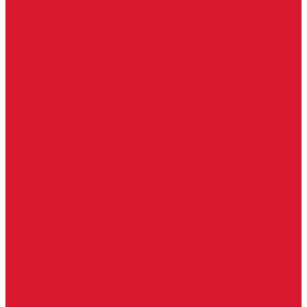
Противопожарные доводчики
Пружинные доводчики
Тяги дверных доводчиков
Уличные доводчики
Уплотнители резиновые для дверей
Фурнитура для пластиковых, алюминиевых дверей и окон
Фурнитура для раздвижных дверей
Фурнитура для финских дверей
Шпингалеты, засовы
Ручки дверные
Ручки кнобы
Ручки кнопки
Ручки на планке
Ручки раздельные, комплект
Ручки скобы
Двери, арки, люки, перегородки
Межкомнатные двери
Входные двери
Противопожарные двери
Противопожарные алюминиевые двери
Противопожарные деревянные двери
Противопожарные металлические двери (ДМП)
Противопожарные пластиковые двери
Офисные двери
Влагостойкие двери