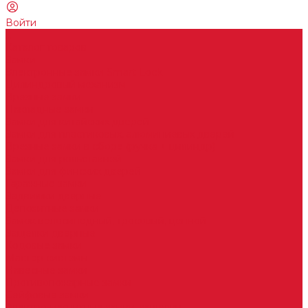
Войти
...
Каталог товаров
Замки
Электронные замки Smart Lock
Цилиндровый механизм
Врезные замки
Накладные замки
Замки для китайских дверей
Замки для пластиковых, алюминиевых дверей
Врезные замки в сборе (ручка + цилиндр)
Замки для рольставней
Замки для финских дверей
Гаражные замки
Задвижки дверные
Депозитные замки
Замок велосипедный, тросовый, цепной
Защелки дверные
Кодовые замки
Мастер системы
Навесные замки
Противопожарные замки
Сейфовые замки
Электро-магнитные замки, защелки