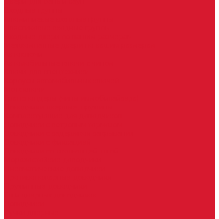
Двери для бань и саун
Входные группы
Алюминиевые входные группы
Пластиковые входные группы
Входные двери по вашим размерам
Межкомнатные двери по вашим размерам
Автоключи
Автомобильные ключи с чипом
Ключи для спецтехники
Корпусы автомобильных ключей
Мотоключи
Транспондеры (чипы иммобилайзера)
Доводчики дверные, пружины
Комплектующие для доводчиков
Доводчики с ветровым тормозом
Доводчики с задержкой закрывания
Доводчики с фиксацией
Доводчики со скользящей тягой
Морозостойкие доводчики
Пневматические доводчики
Противопожарные доводчики
Пружинные доводчики
Тяги дверных доводчиков
Доводчики
Ручки дверные