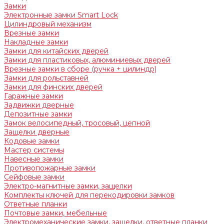
Замки
Электронные замки Smart Lock
Цилиндровый механизм
Врезные замки
Накладные замки
Замки для китайских дверей
Замки для пластиковых, алюминиевых дверей
Врезные замки в сборе (ручка + цилиндр)
Замки для рольставней
Замки для финских дверей
Гаражные замки
Задвижки дверные
Депозитные замки
Замок велосипедный, тросовый, цепной
Защелки дверные
Кодовые замки
Мастер системы
Навесные замки
Противопожарные замки
Сейфовые замки
Электро-магнитные замки, защелки
Комплекты ключей для перекодировки замков
Ответные планки
Почтовые замки, мебельные
Электромеханические замки, защелки, ответные планки