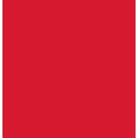
Комплектующие к дверным ручкам
Ручки для раздвижных дверей
Ручки к противопожарным дверям
Ручки на розетке
Ручки-кольца, дверные молотки, ручки стучалки
Ручки кнобы
Ручки кнопки
Ручки на планке
Ручки раздельные, комплект
Ручки скобы
Заготовки ключей
Автомобильные заготовки ключей
Автомобильные ключи (спецключи)
Autel ключи
Keydiy ключи
Lonsdor ключи
Xhorse ключи
Английские ключи
Бородковые, флажковые ключи (Дверняк)
Вертикальные ключи
Крестовые ключи
Помповые, трубчатые ключи
Разные ключи
Сейфовые ключи
Финские ключи (Abloy)