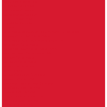
Чипы для домофона
Скобяные изделия
Крючки мебельные
Накладки амбарные
Полкодержатели
Пружины дверные
Уголки
Батарейки, аккумуляторы, элементы питания
Аккумуляторные батарейки
Батарейки для слуховых аппаратов
Дисковые батарейки
Мизинчиковые батарейки (AAA)
Пальчиковые батарейки (AA)
Разные батарейки
Часовые батарейки
Элементы питания
Аксессуары
Автомобильные брелоки
Бирки для ключей
Брелоки для ключей (Брелки)
Карабины для ключей
Кольца для ключей
Полукольца для ключей
Цепочки для ключей
Чехлы для ключей