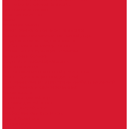
Изготовление ключей на выезде
Для юридических лиц
Гарантия, качество
Замки
Установка замков
Ремонт замков (в том числе на выезде)
Восстановление ключей при полной утере
Кодировка, перекодировка замков
Подбор замка на замену старого
Бесплатная консультация по замкам
Автоключи и брелоки
Вскрытие и разблокировка авто
Услуги на выезде
Восстановление при полной утере ключа
Ремонт брелоков (кнопки, дисплеи)
Программирование и нарезка автомобильных ключей
Ремонт замков и ключей зажигания
Двери, ворота
Установка дверей, ворот
Доставка дверей, ворот
Ремонт дверей, ворот
Подбор замков и фурнитуры
Услуги дизайнера
Консультация
Домофоны, СКУД