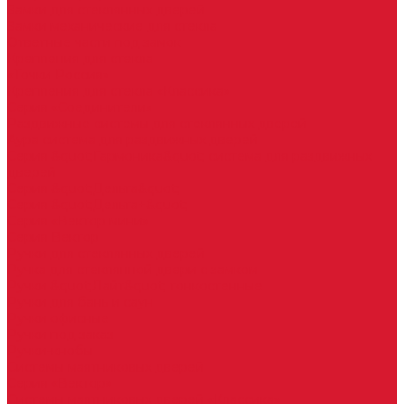
Замки для стеклянных дверей
Замки механические для стекла
Ответные части под замок
Крепления для стекла
«Точки Россия»
Крепления для стекла «Классика»
Серия «Соединители»
Раздвижные системы для стеклянных дверей
Аура система для раздвижных дверей
Серия &quot;Гармоника&quot; система для раздвижных
дверей
Серия &quot;Дельта&quot;
Серия &quot;Дельта+&quot;
Серия «Вектор мини»
Серия Вектор
Ручки для стеклянных дверей
Ручка для стеклянной двери с замком
Ручки &quot;Лайт&quot; тонкостенные
Ручки для бань и саун
Ручки офисные
Ручки под заказ
Ручки-кнобы
Системы маятниковых дверей
Серия «Вектор»
Системы маятниковых дверей «Классика»