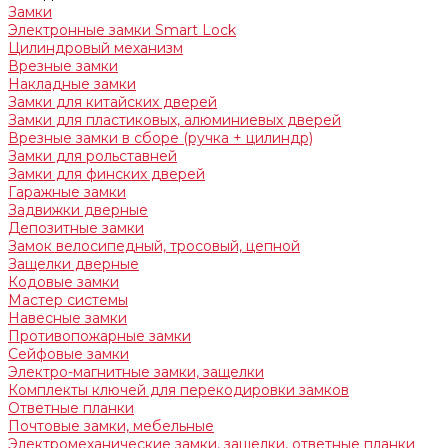
Замки
Электронные замки Smart Lock
Цилиндровый механизм
Врезные замки
Накладные замки
Замки для китайских дверей
Замки для пластиковых, алюминиевых дверей
Врезные замки в сборе (ручка + цилиндр)
Замки для рольставней
Замки для финских дверей
Гаражные замки
Задвижки дверные
Депозитные замки
Замок велосипедный, тросовый, цепной
Защелки дверные
Кодовые замки
Мастер системы
Навесные замки
Противопожарные замки
Сейфовые замки
Электро-магнитные замки, защелки
Комплекты ключей для перекодировки замков
Ответные планки
Почтовые замки, мебельные
Электромеханические замки, защелки, ответные планки