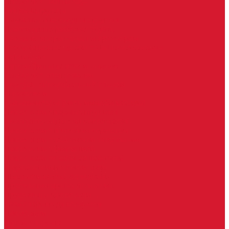
Двери для бань и саун
Входные группы
Алюминиевые входные группы
Пластиковые входные группы
Входные двери по вашим размерам
Межкомнатные двери по вашим размерам
Автоключи
Автомобильные ключи с чипом
Ключи для спецтехники
Корпусы автомобильных ключей
Мотоключи
Транспондеры (чипы иммобилайзера)
Доводчики дверные, пружины
Комплектующие для доводчиков
Доводчики с ветровым тормозом
Доводчики с задержкой закрывания
Доводчики с фиксацией
Доводчики со скользящей тягой
Морозостойкие доводчики
Пневматические доводчики
Противопожарные доводчики
Пружинные доводчики
Тяги дверных доводчиков
Доводчики
Ручки дверные