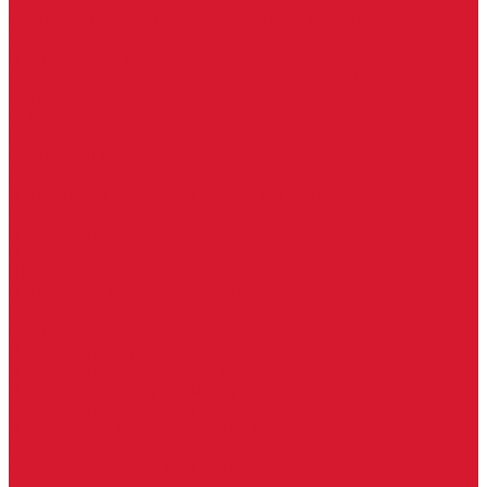
Комплекты ключей для перекодировки замков
Ответные планки
Почтовые замки, мебельные
Электромеханические замки, защелки, ответные планки
Фурнитура дверная
Ригели
Броненакладки
Глазки, оптика
Дверные цифры, номера
Декоративные накладки, WC-комплекты
Ключницы
Петли, шарниры
Петли
Шарниры
Пороги дверные, упоры дверные
Почтовые ящики
Разное
Доводчики дверные, пружины
Доводчики с ветровым тормозом
Доводчики с задержкой закрывания
Доводчики с фиксацией
Доводчики со скользящей тягой
Морозостойкие доводчики
Пневматические доводчики