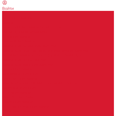
Войти
...
Каталог товаров
Замки
Электронные замки Smart Lock
Цилиндровый механизм
Врезные замки
Накладные замки
Замки для китайских дверей
Замки для пластиковых, алюминиевых дверей
Врезные замки в сборе (ручка + цилиндр)
Замки для рольставней
Замки для финских дверей
Гаражные замки
Задвижки дверные
Депозитные замки
Замок велосипедный, тросовый, цепной
Защелки дверные
Кодовые замки
Мастер системы
Навесные замки
Противопожарные замки
Сейфовые замки
Электро-магнитные замки, защелки