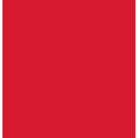
Противопожарные доводчики
Пружинные доводчики
Тяги дверных доводчиков
Уличные доводчики
Уплотнители резиновые для дверей
Фурнитура для пластиковых, алюминиевых дверей и окон
Фурнитура для раздвижных дверей
Фурнитура для финских дверей
Шпингалеты, засовы
Ручки дверные
Ручки кнобы
Ручки кнопки
Ручки на планке
Ручки раздельные, комплект
Ручки скобы
Двери, арки, люки, перегородки
Межкомнатные двери
Входные двери
Противопожарные двери
Противопожарные алюминиевые двери
Противопожарные деревянные двери
Противопожарные металлические двери (ДМП)
Противопожарные пластиковые двери
Офисные двери
Влагостойкие двери