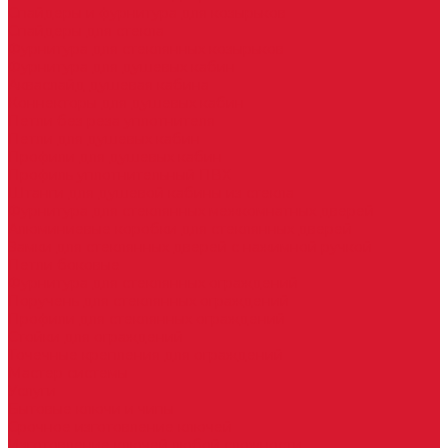
Спайдеры и фурнитура для козырьков
Спайдеры для стекла
Фурнитура для стеклянных козырьков
Фурнитура для душевых кабин
Акваслайд душевая кабина
Коннекторы для душевых кабин
Петли без реза уплотнителя
Петли для душевых кабин
Профили для душевых кабин
Профиль уплотнительный ПВХ
Штанги для душевой кабины из стекла
Фурнитура для стеклянных межкомнатных дверей
Алюминиевые коробки для стеклянных дверей
Замки для стеклянных дверей с нажимной ручкой
Петли боковые
Фурнитура для стеклянных ограждений
Поручень для стеклянных ограждений
Профили для стеклянных ограждений
Стойки для ограждений
Точечные крепления для ограждений
Мастер системы
Услуги
Бытовые ключи и чипы
Срочное изготовление ключей
Изготовление ключей любой сложности