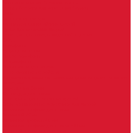
Автосигнализация, брелоки-пульты
Пульты-брелоки для ворот, шлагбаумов
Окна
Оконная фурнитура
Фурнитура для китайских дверей
Ручки для китайских дверей
Регистраторы, камеры видеонаблюдения
СКУД
Домофоны
Аудио домофоны
Видео домофоны
IP-домофоны
Вызывная видео-панель
Переговорные устройства
Изделия под заказ (витражи, козырьки, изделия по вашим
размерам)
Ворота, шлагбаумы
Фурнитура для стекла
Доводчики для стеклянных дверей
Скрытые напольные доводчики для дверей
Зажимные профили для стекла
Зажимной 76 мм
Зажимной профиль 40 мм
Зажимные профили для стекла 100 мм
Опорный профиль для стекла