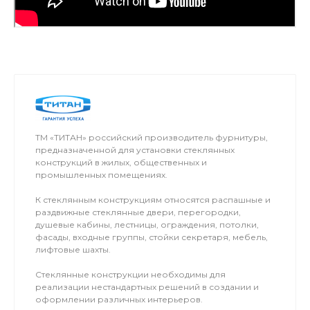
ТМ «ТИТАН» российский производитель фурнитуры,
предназначенной для установки стеклянных
конструкций в жилых, общественных и
промышленных помещениях.
К стеклянным конструкциям относятся распашные и
раздвижные стеклянные двери, перегородки,
душевые кабины, лестницы, ограждения, потолки,
фасады, входные группы, стойки секретаря, мебель,
лифтовые шахты.
Стеклянные конструкции необходимы для
реализации нестандартных решений в создании и
оформлении различных интерьеров.